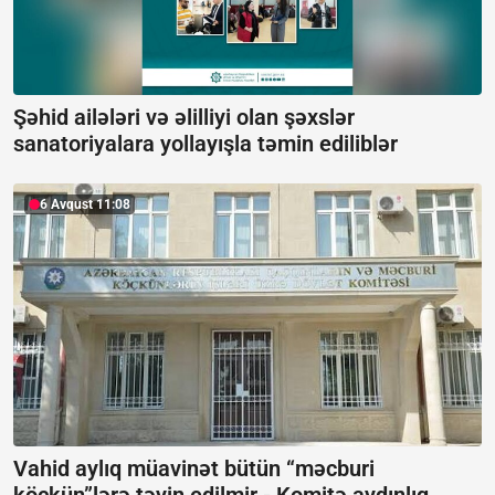
Şəhid ailələri və əlilliyi olan şəxslər
sanatoriyalara yollayışla təmin ediliblər
6 Avqust 11:08
Vahid aylıq müavinət bütün “məcburi