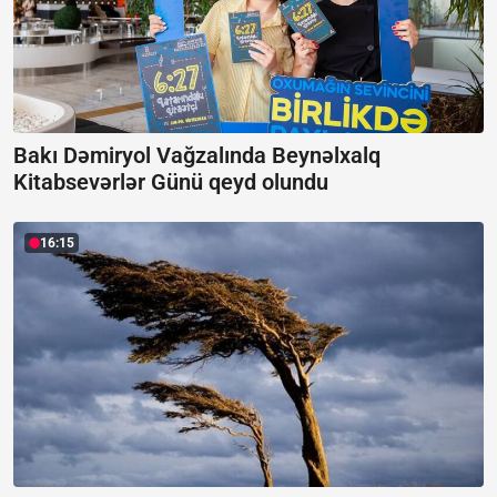
Bakı Dəmiryol Vağzalında Beynəlxalq
Kitabsevərlər Günü qeyd olundu
16:15