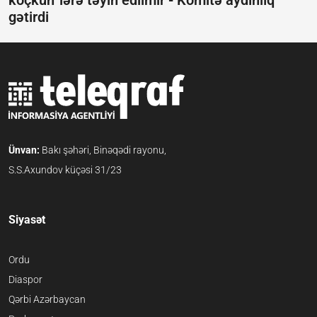
köçkün”lərə təyin edilmir -
Komitə aydınlıq
gətirdi
Ünvan:
Bakı şəhəri, Binəqədi rayonu,
S.S.Axundov küçəsi 31/23
Siyasət
Ordu
Diaspor
Qərbi Azərbaycan