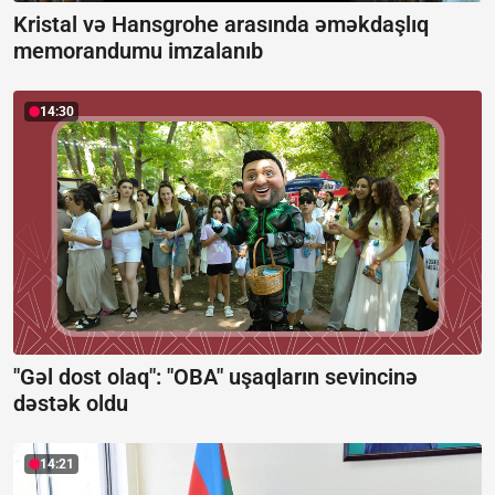
Kristal və Hansgrohe arasında əməkdaşlıq
memorandumu imzalanıb
14:30
"Gəl dost olaq": "OBA" uşaqların sevincinə
dəstək oldu
14:21