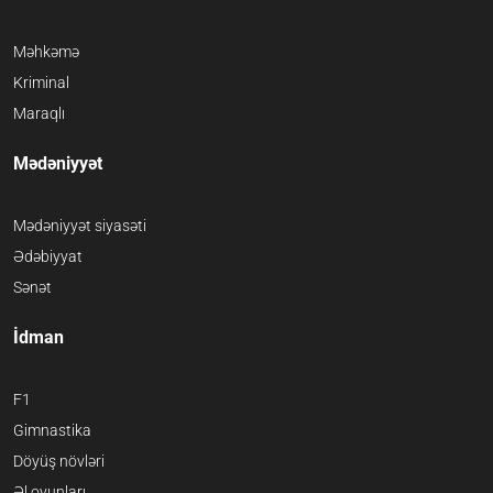
Məhkəmə
Kriminal
Maraqlı
Mədəniyyət
Mədəniyyət siyasəti
Ədəbiyyat
Sənət
İdman
F1
Gimnastika
Döyüş növləri
Əl oyunları