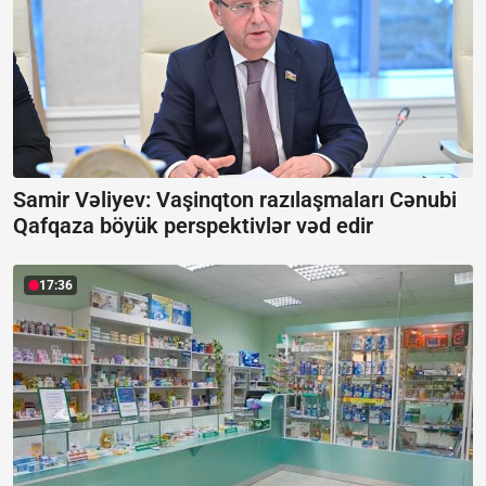
Samir Vəliyev: Vaşinqton razılaşmaları Cənubi
Qafqaza böyük perspektivlər vəd edir
17:36