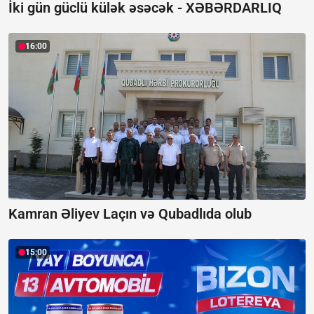
İki gün güclü külək əsəcək -
XƏBƏRDARLIQ
16:00
Kamran Əliyev Laçın və Qubadlıda olub
15:00