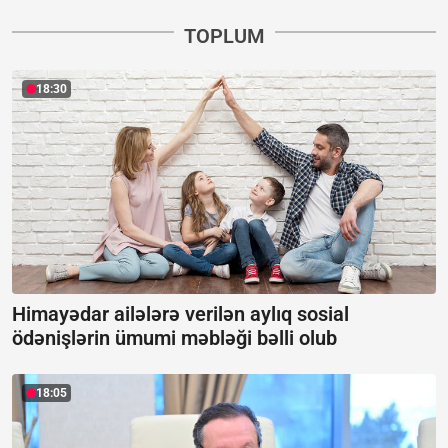
TOPLUM
18:30
Himayədar ailələrə verilən aylıq sosial
ödənişlərin ümumi məbləği bəlli olub
18:05