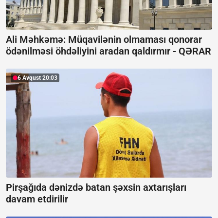
Ali Məhkəmə: Müqavilənin olmaması qonorar
ödənilməsi öhdəliyini aradan qaldırmır -
QƏRAR
6 Avqust 20:03
Pirşağıda dənizdə batan şəxsin axtarışları
davam etdirilir