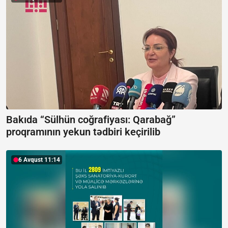
Bakıda “Sülhün coğrafiyası: Qarabağ”
proqramının yekun tədbiri keçirilib
6 Avqust 11:14