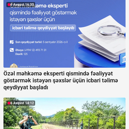
6 Avqust 16:35
Özəl məhkəmə eksperti qismində fəaliyyət
göstərmək istəyən şəxslər üçün icbari təlimə
qeydiyyat başladı
6 Avqust 14:12