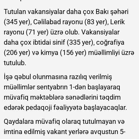
Tutulan vakansiyalar daha çox Bakı şəhəri
(345 yer), Cəlilabad rayonu (83 yer), Lerik
rayonu (71 yer) üzrə olub. Vakansiyalar
daha çox ibtidai sinif (335 yer), coğrafiya
(206 yer) və kimya (156 yer) müəllimliyi üzrə
tutulub.
İşə qəbul olunmasına razılıq verilmiş
müəllimlər sentyabrın 1-dən başlayaraq
müvafiq məktəblərə sənədlərini təqdim
edərək pedaqoji fəaliyyətə başlayacaqlar.
Qaydalara müvafiq olaraq tutulmayan və
imtina edilmiş vakant yerlərə avqustun 5-