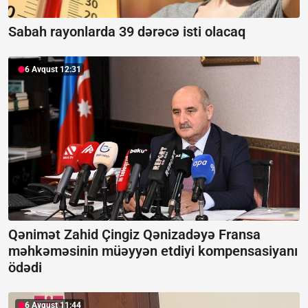
Sabah rayonlarda 39 dərəcə isti olacaq
6 Avqust 12:31
Qənimət Zahid Çingiz Qənizadəyə Fransa
məhkəməsinin müəyyən etdiyi kompensasiyanı
ödədi
6 Avqust 11:44