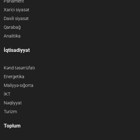
Parlament
Xarici siyasət
Daxili siyasət
Qarabağ
Analitika
İqtisadiyyat
Kənd təsərrüfatı
Energetika
Maliyyə-sığorta
İKT
Nəqliyyat
Turizm
Toplum