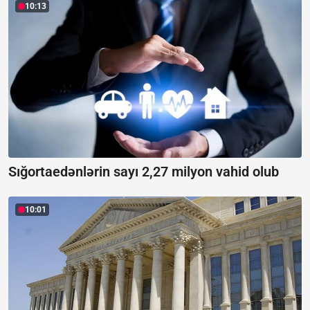
10:13
Sığortaedənlərin sayı 2,27 milyon vahid olub
10:01