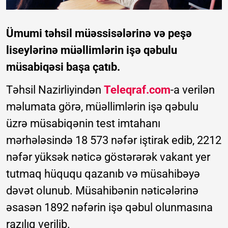
Ümumi təhsil müəssisələrinə və peşə
liseylərinə müəllimlərin işə qəbulu
müsabiqəsi başa çatıb.
Təhsil Nazirliyindən
Teleqraf.com
-a verilən
məlumata görə, müəllimlərin işə qəbulu
üzrə müsabiqənin test imtahanı
mərhələsində 18 573 nəfər iştirak edib, 2212
nəfər yüksək nəticə göstərərək vakant yer
tutmaq hüququ qazanıb və müsahibəyə
dəvət olunub. Müsahibənin nəticələrinə
əsasən 1892 nəfərin işə qəbul olunmasına
razılıq verilib.