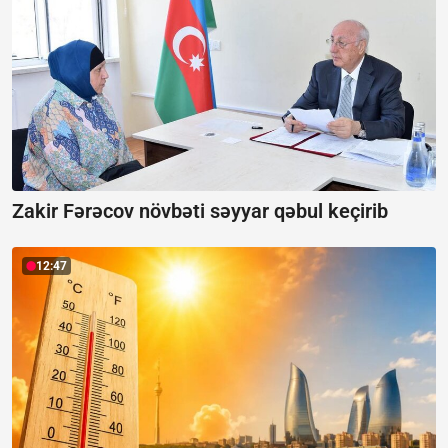
Zakir Fərəcov növbəti səyyar qəbul keçirib
12:47