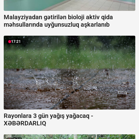
Malayziyadan gətirilən bioloji aktiv qida
məhsullarında uyğunsuzluq aşkarlanıb
17:21
Rayonlara 3 gün yağış yağacaq -
XƏBƏRDARLIQ