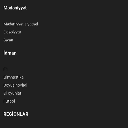
Mədəniyyət
Mədəniyyət siyasəti
Ədəbiyyat
Sənət
İdman
F1
Gimnastika
Döyüş növləri
Əl oyunları
Futbol
REGİONLAR