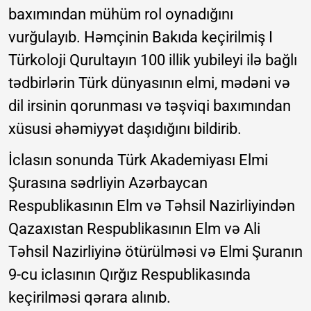
baxımından mühüm rol oynadığını
vurğulayıb. Həmçinin Bakıda keçirilmiş I
Türkoloji Qurultayın 100 illik yubileyi ilə bağlı
tədbirlərin Türk dünyasının elmi, mədəni və
dil irsinin qorunması və təşviqi baxımından
xüsusi əhəmiyyət daşıdığını bildirib.
İclasın sonunda Türk Akademiyası Elmi
Şurasına sədrliyin Azərbaycan
Respublikasının Elm və Təhsil Nazirliyindən
Qazaxıstan Respublikasının Elm və Ali
Təhsil Nazirliyinə ötürülməsi və Elmi Şuranın
9-cu iclasının Qırğız Respublikasında
keçirilməsi qərara alınıb.