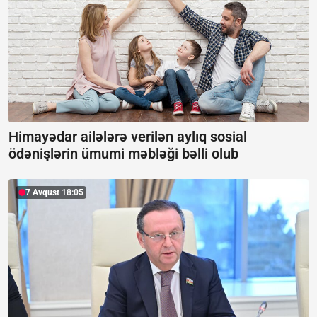
Himayədar ailələrə verilən aylıq sosial
ödənişlərin ümumi məbləği bəlli olub
7 Avqust 18:05