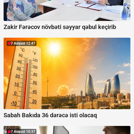
Zakir Fərəcov növbəti səyyar qəbul keçirib
7 Avqust 12:47
Sabah Bakıda 36 dərəcə isti olacaq
7 Avqust 10:37