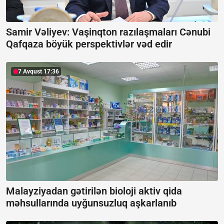
Samir Vəliyev: Vaşinqton razılaşmaları Cənubi
Qafqaza böyük perspektivlər vəd edir
7 Avqust 17:36
Malayziyadan gətirilən bioloji aktiv qida
məhsullarında uyğunsuzluq aşkarlanıb