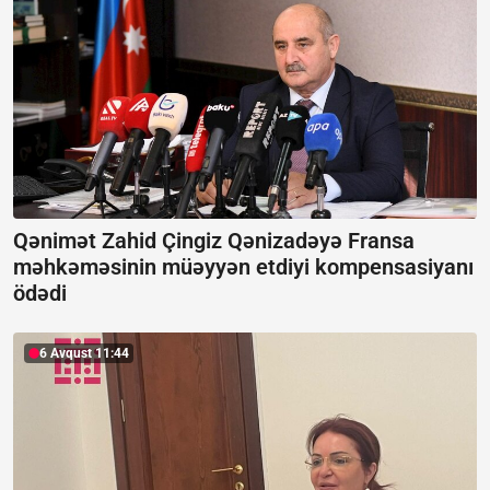
Qənimət Zahid Çingiz Qənizadəyə Fransa
məhkəməsinin müəyyən etdiyi kompensasiyanı
ödədi
6 Avqust 11:44