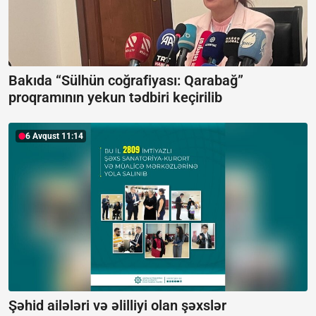
Bakıda “Sülhün coğrafiyası: Qarabağ”
proqramının yekun tədbiri keçirilib
6 Avqust 11:14
Şəhid ailələri və əlilliyi olan şəxslər