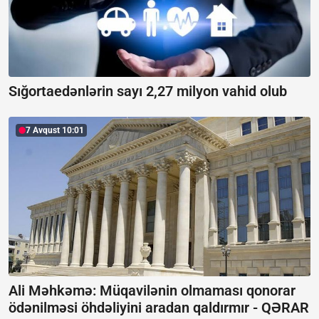
Sığortaedənlərin sayı 2,27 milyon vahid olub
7 Avqust 10:01
Ali Məhkəmə: Müqavilənin olmaması qonorar
ödənilməsi öhdəliyini aradan qaldırmır -
QƏRAR