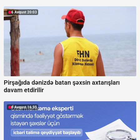
6 Avqust 20:03
Pirşağıda dənizdə batan şəxsin axtarışları
davam etdirilir
6 Avqust 16:35