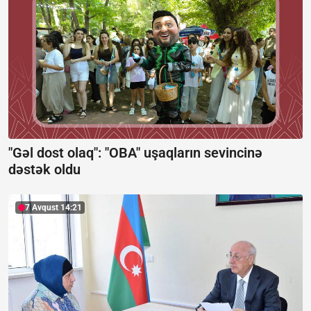
"Gəl dost olaq": "OBA" uşaqların sevincinə
dəstək oldu
7 Avqust 14:21