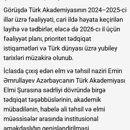
Görüşdə Türk Akademiyasının 2024–2025-ci
illər üzrə fəaliyyəti, cari ildə həyata keçirilən
layihə və tədbirlər, eləcə də 2026-cı il üçün
fəaliyyət planı, prioritet tədqiqat
istiqamətləri və Türk dünyası üzrə yubiley
tarixləri müzakirə olunub.
İclasda çıxış edən elm və təhsil naziri Emin
Əmrullayev Azərbaycanın Türk Akademiyası
Elmi Şurasına sədrliyi dövründə birgə
tədqiqat təşəbbüslərinin, akademik
mübadilənin, habelə ali təhsil və elmi
müəssisələr arasında institusional
əməkdaşlığın genişləndirilməsi