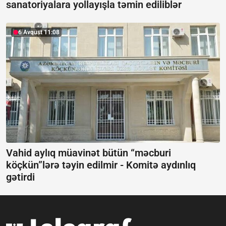
sanatoriyalara yollayışla təmin ediliblər
6 Avqust 11:08
Vahid aylıq müavinət bütün “məcburi
köçkün”lərə təyin edilmir -
Komitə aydınlıq
gətirdi