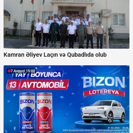
Kamran Əliyev Laçın və Qubadlıda olub
7 Avqust 15:00