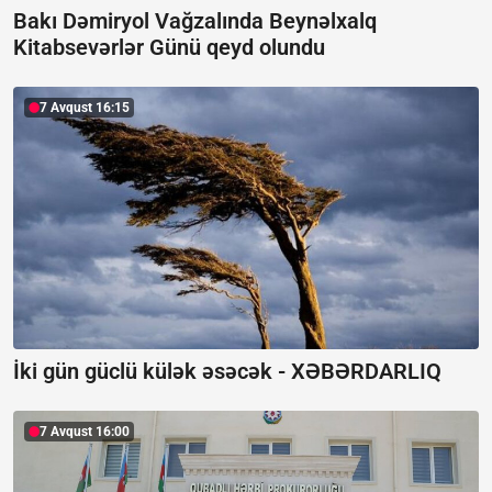
Bakı Dəmiryol Vağzalında Beynəlxalq
Kitabsevərlər Günü qeyd olundu
7 Avqust 16:15
İki gün güclü külək əsəcək -
XƏBƏRDARLIQ
7 Avqust 16:00