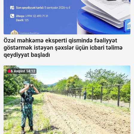
Özəl məhkəmə eksperti qismində fəaliyyət
göstərmək istəyən şəxslər üçün icbari təlimə
qeydiyyat başladı
6 Avqust 14:12