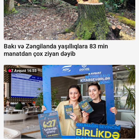
Bakı və Zəngilanda yaşıllıqlara 83 min
manatdan çox ziyan dəyib
7 Avqust 16:55