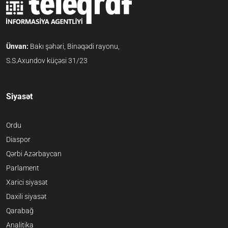
Ünvan:
Bakı şəhəri, Binəqədi rayonu,
S.S.Axundov küçəsi 31/23
Siyasət
Ordu
Diaspor
Qərbi Azərbaycan
Parlament
Xarici siyasət
Daxili siyasət
Qarabağ
Analitika