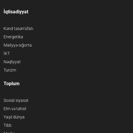
İqtisadiyyat
Kənd təsərrüfatı
Energetika
Maliyyə-sığorta
İKT
Nəqliyyat
Turizm
Toplum
Sosial siyasət
Elm və təhsil
Yaşıl dünya
Tibb