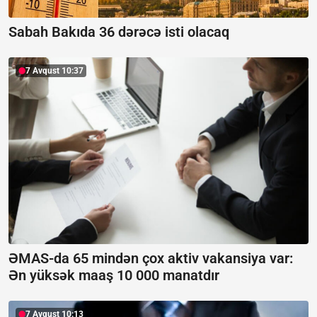
Sabah Bakıda 36 dərəcə isti olacaq
7 Avqust 10:37
ƏMAS-da 65 mindən çox aktiv vakansiya var:
Ən yüksək maaş 10 000 manatdır
7 Avqust 10:13