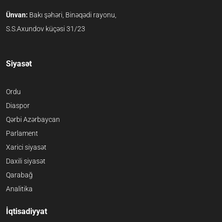
Ünvan:
Bakı şəhəri, Binəqədi rayonu,
S.S.Axundov küçəsi 31/23
Siyasət
Ordu
Diaspor
Qərbi Azərbaycan
Parlament
Xarici siyasət
Daxili siyasət
Qarabağ
Analitika
İqtisadiyyat