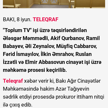
BAKI, 8 iyun.
TELEQRAF
"Toplum TV" işi üzrə təqsirləndirilən
Ələsgər Məmmədli, Akif Qurbanov, Ramil
Babayev, Əli Zeynalov, Müşfiq Cabbarov,
Fərid İsmayılov, İlkin Əmrahov, Ruslan
İzzətli və Elmir Abbasovun cinayət işi üzrə
məhkəmə prosesi keçirilib.
Teleqraf
xəbər verir ki, Bakı Ağır Cinayətlər
Məhkəməsində hakim Azər Tağıyevin
sədrlik etdiyi prosesdə prokuror ittiham nitqi
ilə çıxış edib.