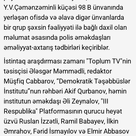
Y.V.Çəmənzəminli küçəsi 98 B ünvanında
yerləşən ofisdə və əlavə digər ünvanlarda
bir qrup şəxsin fəaliyyəti ilə bağlı daxil olan
məlumat əsasında polis əməkdaşları
əməliyyat-axtarış tədbirləri keçiriblər.
İstintaq araşdırması zamanı "Toplum TV"nin
təsisçisi Ələsgər Məmmədli, redaktor
Müşfiq Cabbarov, “Demokratik Təşəbbüslər
İnstitutu”nun rəhbəri Akif Qurbanov, həmin
institutun əməkdaşı Əli Zeynalov, "III
Respublika" Platformasının qurucu heyət
üzvü Ruslan İzzətli, Ramil Babayev, İlkin
Əmrahov, Fərid İsmayılov və Elmir Abbasov