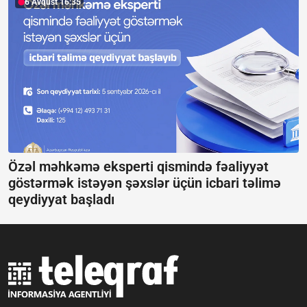
6 Avqust 16:35
Özəl məhkəmə eksperti qismində fəaliyyət
göstərmək istəyən şəxslər üçün icbari təlimə
qeydiyyat başladı