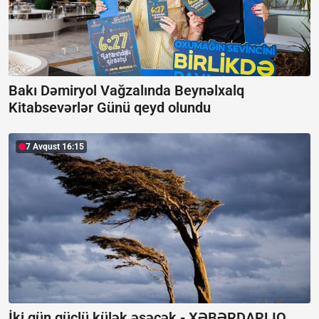
Bakı Dəmiryol Vağzalında Beynəlxalq
Kitabsevərlər Günü qeyd olundu
7 Avqust 16:15
İki gün güclü külək əsəcək -
XƏBƏRDARLIQ