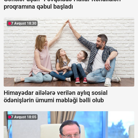
proqramına qəbul başladı
7 Avqust 18:30
Himayədar ailələrə verilən aylıq sosial
ödənişlərin ümumi məbləği bəlli olub
7 Avqust 18:05