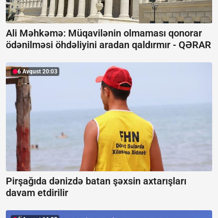
Ali Məhkəmə: Müqavilənin olmaması qonorar
ödənilməsi öhdəliyini aradan qaldırmır -
QƏRAR
6 Avqust 20:03
Pirşağıda dənizdə batan şəxsin axtarışları
davam etdirilir