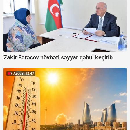
Zakir Fərəcov növbəti səyyar qəbul keçirib
7 Avqust 12:47