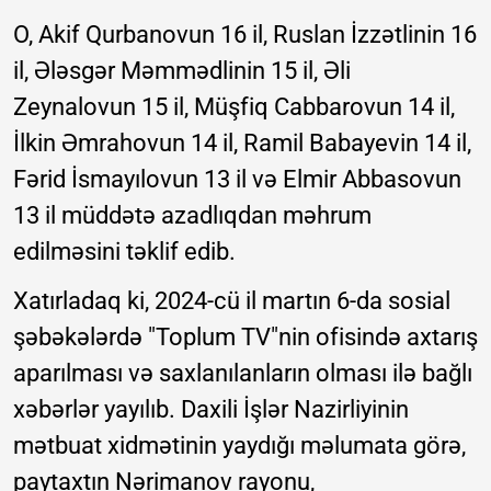
O, A
kif Qurbanovun 16 il, 
Ruslan İzzətlinin 16 
il, 
Ələsgər Məmmədlinin 15 il, 
Əli 
Zeynalovun 15 il, 
Müşfiq Cabbarovun 14 il, 
İlkin Əmrahovun 14 il, 
Ramil Babayevin 14 il, 
Fərid İsmayılovun 13 il və 
Elmir Abbasovun 
13 il müddətə azadlıqdan məhrum 
edilməsini təklif edib.
Xatırladaq ki, 2024-cü il martın 6-da sosial
şəbəkələrdə "Toplum TV"nin ofisində axtarış
aparılması və saxlanılanların olması ilə bağlı
xəbərlər yayılıb. Daxili İşlər Nazirliyinin
mətbuat xidmətinin yaydığı məlumata görə,
paytaxtın Nərimanov rayonu,