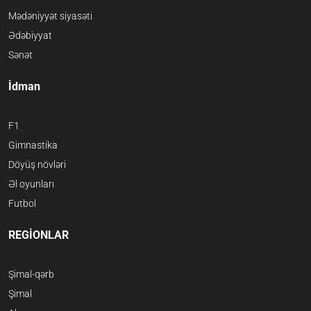
Mədəniyyət siyasəti
Ədəbiyyat
Sənət
İdman
F1
Gimnastika
Döyüş növləri
Əl oyunları
Futbol
REGİONLAR
Şimal-qərb
Şimal