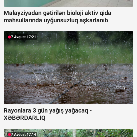
Malayziyadan gətirilən bioloji aktiv qida
məhsullarında uyğunsuzluq aşkarlanıb
7 Avqust 17:21
Rayonlara 3 gün yağış yağacaq -
XƏBƏRDARLIQ
7 Avqust 17:14