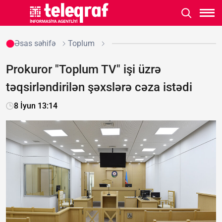
Əsas səhifə
Toplum
Prokuror "Toplum TV" işi üzrə
təqsirləndirilən şəxslərə cəza istədi
8 İyun 13:14