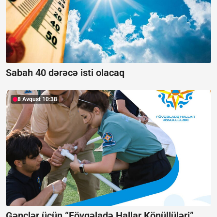
Sabah 40 dərəcə isti olacaq
8 Avqust 10:38
Gənclər üçün “Fövqəladə Hallar Könüllüləri”