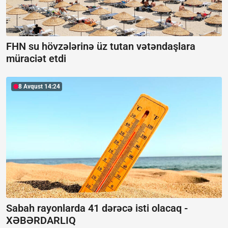
FHN su hövzələrinə üz tutan vətəndaşlara
müraciət etdi
8 Avqust 14:24
Sabah rayonlarda 41 dərəcə isti olacaq -
XƏBƏRDARLIQ