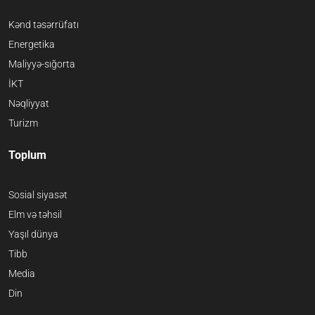
Kənd təsərrüfatı
Energetika
Maliyyə-sığorta
İKT
Nəqliyyat
Turizm
Toplum
Sosial siyasət
Elm və təhsil
Yaşıl dünya
Tibb
Media
Din