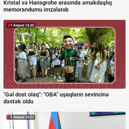
Kristal və Hansgrohe arasında əməkdaşlıq
memorandumu imzalanıb
7 Avqust 14:30
"Gəl dost olaq": "OBA" uşaqların sevincinə
dəstək oldu
7 Avqust 14:21