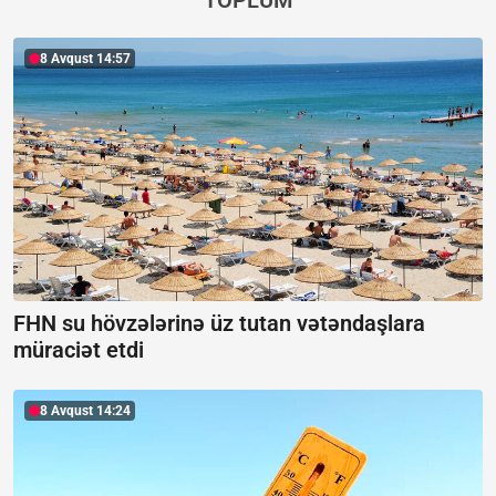
8 Avqust 14:57
FHN su hövzələrinə üz tutan vətəndaşlara
müraciət etdi
8 Avqust 14:24