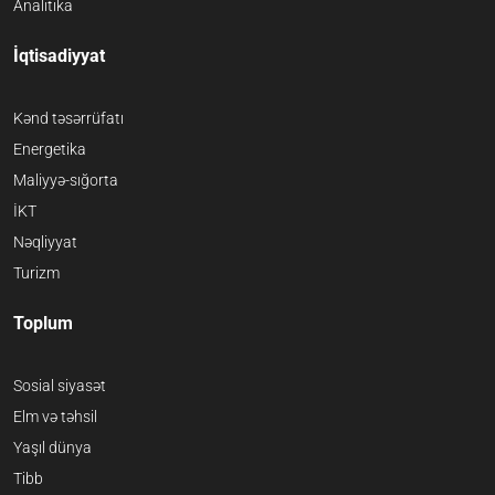
Analitika
İqtisadiyyat
Kənd təsərrüfatı
Energetika
Maliyyə-sığorta
İKT
Nəqliyyat
Turizm
Toplum
Sosial siyasət
Elm və təhsil
Yaşıl dünya
Tibb