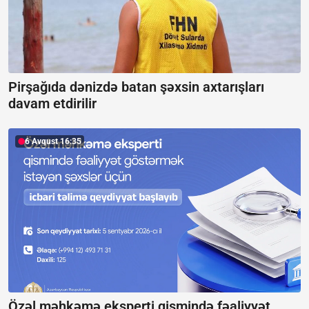
Pirşağıda dənizdə batan şəxsin axtarışları
davam etdirilir
6 Avqust 16:35
Özəl məhkəmə eksperti qismində fəaliyyət