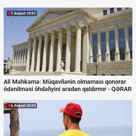
7 Avqust 10:01
Ali Məhkəmə: Müqavilənin olmaması qonorar
ödənilməsi öhdəliyini aradan qaldırmır -
QƏRAR
6 Avqust 20:03