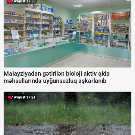
7 Avqust 17:36
Malayziyadan gətirilən bioloji aktiv qida
məhsullarında uyğunsuzluq aşkarlanıb
7 Avqust 17:21