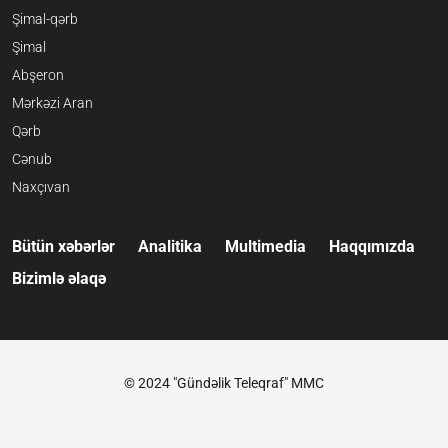
Şimal-qərb
Şimal
Abşeron
Mərkəzi Aran
Qərb
Cənub
Naxçıvan
Bütün xəbərlər
Analitika
Multimedia
Haqqımızda
Bizimlə əlaqə
© 2024 "Gündəlik Teleqraf" MMC