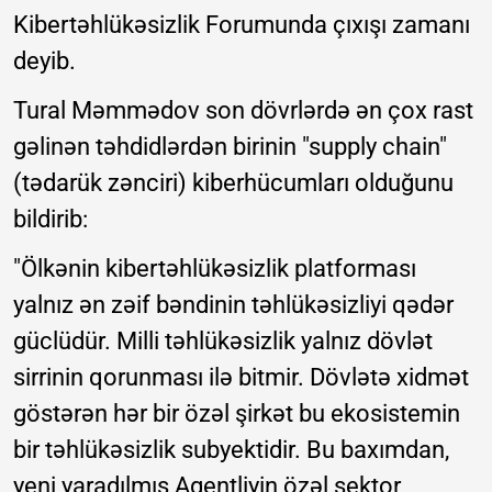
Kibertəhlükəsizlik Forumunda çıxışı zamanı
deyib.
Tural Məmmədov son dövrlərdə ən çox rast
gəlinən təhdidlərdən birinin "supply chain"
(tədarük zənciri) kiberhücumları olduğunu
bildirib:
"Ölkənin kibertəhlükəsizlik platforması
yalnız ən zəif bəndinin təhlükəsizliyi qədər
güclüdür. Milli təhlükəsizlik yalnız dövlət
sirrinin qorunması ilə bitmir. Dövlətə xidmət
göstərən hər bir özəl şirkət bu ekosistemin
bir təhlükəsizlik subyektidir. Bu baxımdan,
yeni yaradılmış Agentliyin özəl sektor