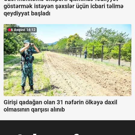
göstərmək istəyən şəxslər üçün icbari təlimə
qeydiyyat başladı
6 Avqust 14:12
Girişi qadağan olan 31 nəfərin ölkəyə daxil
olmasının qarşısı alınıb