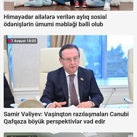
Himayədar ailələrə verilən aylıq sosial
ödənişlərin ümumi məbləği bəlli olub
7 Avqust 18:05
Samir Vəliyev: Vaşinqton razılaşmaları Cənubi
Qafqaza böyük perspektivlər vəd edir