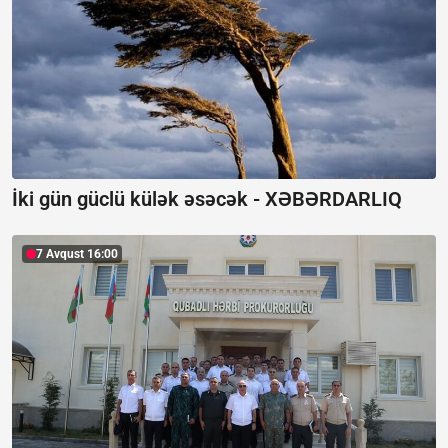
İki gün güclü külək əsəcək -
XƏBƏRDARLIQ
7 Avqust 16:00