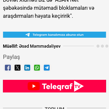
şəbəkəsində mütəmadi bloklamaları və
araşdırmaları həyata keçiririk".
Müəllif:
Əsəd Məmmədəliyev
Paylaş
TOPLUM