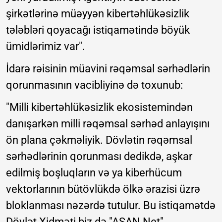
şirkətlərinə müəyyən kibertəhlükəsizlik
tələbləri qoyacağı istiqamətində böyük
ümidlərimiz var".
İdarə rəisinin müavini rəqəmsal sərhədlərin
qorunmasının vacibliyinə də toxunub:
"Milli kibertəhlükəsizlik ekosistemindən
danışarkən milli rəqəmsal sərhəd anlayışını
ön plana çəkməliyik. Dövlətin rəqəmsal
sərhədlərinin qorunması dedikdə, aşkar
edilmiş boşluqların və ya kiberhücum
vektorlarının bütövlükdə ölkə ərazisi üzrə
bloklanması nəzərdə tutulur. Bu istiqamətdə
Dövlət Xidməti biz də "ASAN Net"