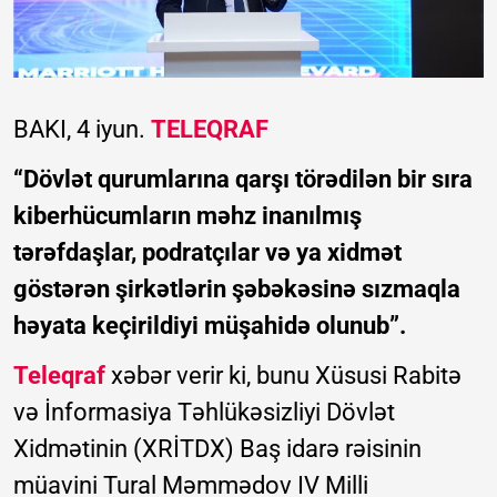
BAKI, 4 iyun.
TELEQRAF
“Dövlət qurumlarına qarşı törədilən bir sıra
kiberhücumların məhz inanılmış
tərəfdaşlar, podratçılar və ya xidmət
göstərən şirkətlərin şəbəkəsinə sızmaqla
həyata keçirildiyi müşahidə olunub”.
Teleqraf
xəbər verir ki, bunu Xüsusi Rabitə
və İnformasiya Təhlükəsizliyi Dövlət
Xidmətinin (XRİTDX) Baş idarə rəisinin
müavini Tural Məmmədov IV Milli