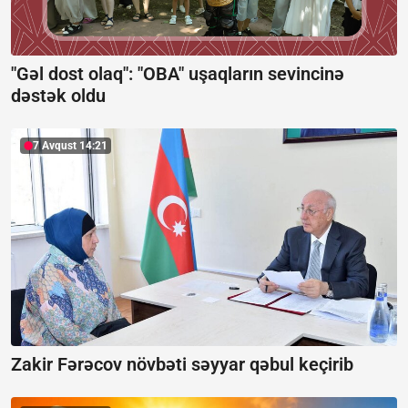
"Gəl dost olaq": "OBA" uşaqların sevincinə
dəstək oldu
7 Avqust 14:21
Zakir Fərəcov növbəti səyyar qəbul keçirib