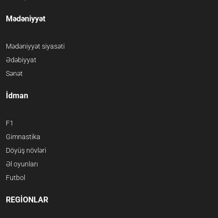
Mədəniyyət
Mədəniyyət siyasəti
Ədəbiyyat
Sənət
İdman
F1
Gimnastika
Döyüş növləri
Əl oyunları
Futbol
REGİONLAR