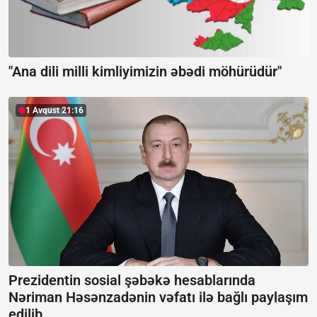
"Ana dili milli kimliyimizin əbədi möhürüdür"
1 Avqust 21:16
Prezidentin sosial şəbəkə hesablarında
Nəriman Həsənzadənin vəfatı ilə bağlı paylaşım
edilib