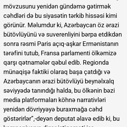
mövzusunu yenidən gündəmə gətirmək
cəhdləri də bu siyasətin tərkib hissəsi kimi
görünür. Məlumdur ki, Azərbaycan öz ərazi
bütövlüyünü və suverenliyini bərpa etdikdən
sonra rəsmi Paris açıq-aşkar Ermənistanın
tərəfini tutub, Fransa parlamenti ölkəmizə
qarşı qətnamələr qəbul edib. Regionda
münaqişə faktiki olaraq başa çatdığı və
Azərbaycanın ərazi bütövlüyü beynəlxalq
səviyyədə tanındığı halda, bu ölkənin bəzi
media platformaları köhnə narrativləri
yenidən dövriyyəyə buraxmağa cəhd
göstərirlər”,-deyən deputat əlavə edib ki, bu