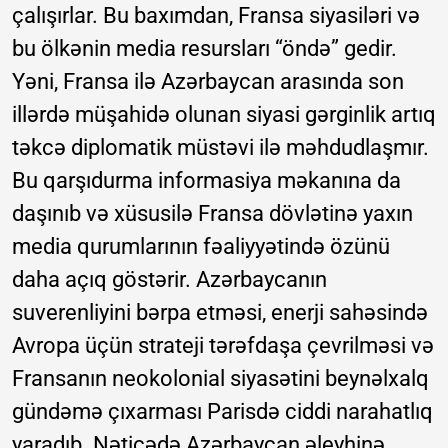
çalışırlar. Bu baxımdan, Fransa siyasiləri və
bu ölkənin media resursları “öndə” gedir.
Yəni, Fransa ilə Azərbaycan arasında son
illərdə müşahidə olunan siyasi gərginlik artıq
təkcə diplomatik müstəvi ilə məhdudlaşmır.
Bu qarşıdurma informasiya məkanına da
daşınıb və xüsusilə Fransa dövlətinə yaxın
media qurumlarının fəaliyyətində özünü
daha açıq göstərir. Azərbaycanın
suverenliyini bərpa etməsi, enerji sahəsində
Avropa üçün strateji tərəfdaşa çevrilməsi və
Fransanın neokolonial siyasətini beynəlxalq
gündəmə çıxarması Parisdə ciddi narahatlıq
yaradıb. Nəticədə Azərbaycan əleyhinə