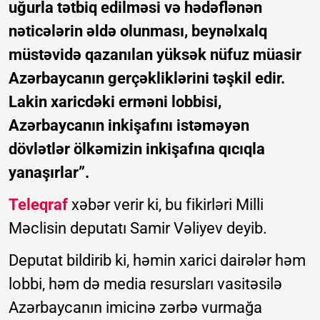
uğurla tətbiq edilməsi və hədəflənən
nəticələrin əldə olunması, beynəlxalq
müstəvidə qazanılan yüksək nüfuz müasir
Azərbaycanın gerçəkliklərini təşkil edir.
Lakin xaricdəki erməni lobbisi,
Azərbaycanın inkişafını istəməyən
dövlətlər ölkəmizin inkişafına qıcıqla
yanaşırlar”.
Teleqraf
xəbər verir ki, bu fikirləri Milli
Məclisin deputatı Samir Vəliyev deyib.
Deputat bildirib ki, həmin xarici dairələr həm
lobbi, həm də media resursları vasitəsilə
Azərbaycanın imicinə zərbə vurmağa