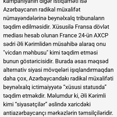
kampaniyanın digər istiqaməti isə
Azərbaycanın radikal müxalifət
nümayəndələrinə beynəlxalq tribunaların
təqdim edilməsidir. Xüsusilə Fransa dövlət
mediası hesab olunan France 24-ün AXCP
sədri Əli Kərimlidən müsahibə alaraq onu
"vicdan məhbusu" kimi təqdim etməsi
bunun göstəricisidir. Burada əsas məqsəd
alternativ siyasi mövqeləri işıqlandırmaqdan
daha çox, Azərbaycandakı radikal müxalifəti
beynəlxalq ictimaiyyətə “xüsusi statusda”
təqdim etməkdir. Məlumdur ki, Əli Kərimli
kimi “siyasətçilər” əslində xaricdəki
antiazərbaycançı mərkəzlərin təmsilçiləridir.