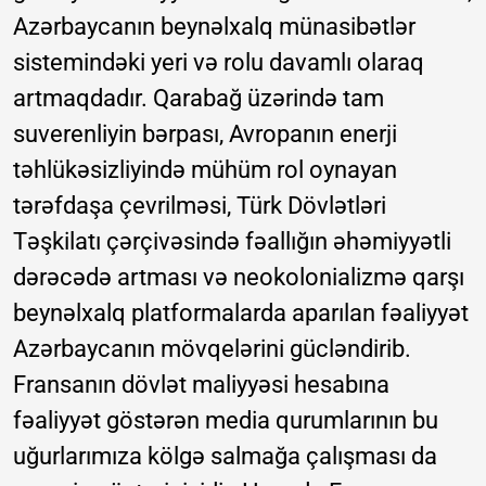
Azərbaycanın beynəlxalq münasibətlər
sistemindəki yeri və rolu davamlı olaraq
artmaqdadır. Qarabağ üzərində tam
suverenliyin bərpası, Avropanın enerji
təhlükəsizliyində mühüm rol oynayan
tərəfdaşa çevrilməsi, Türk Dövlətləri
Təşkilatı çərçivəsində fəallığın əhəmiyyətli
dərəcədə artması və neokolonializmə qarşı
beynəlxalq platformalarda aparılan fəaliyyət
Azərbaycanın mövqelərini gücləndirib.
Fransanın dövlət maliyyəsi hesabına
fəaliyyət göstərən media qurumlarının bu
uğurlarımıza kölgə salmağa çalışması da