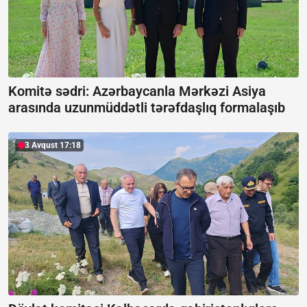
Komitə sədri: Azərbaycanla Mərkəzi Asiya
arasında uzunmüddətli tərəfdaşlıq formalaşıb
3 Avqust 17:18