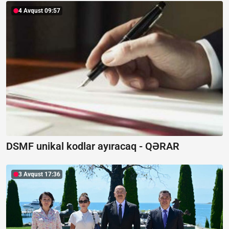
4 Avqust 09:57
DSMF unikal kodlar ayıracaq -
QƏRAR
3 Avqust 17:36