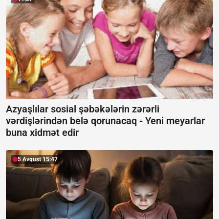
Azyaşlılar sosial şəbəkələrin zərərli
vərdişlərindən belə qorunacaq -
Yeni meyarlar
buna xidmət edir
5 Avqust 15:47