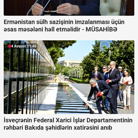
Ermənistan sülh sazişinin imzalanması üçün
əsas məsələni həll etməlidir -
MÜSAHİBƏ
4 Avqust 11:45
İsveçrənin Federal Xarici İşlər Departamentinin
rəhbəri Bakıda şəhidlərin xatirəsini anıb