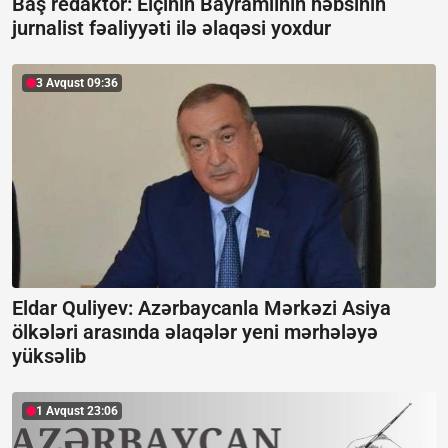
Baş redaktor: Elçinin Bayramlının həbsinin
jurnalist fəaliyyəti ilə əlaqəsi yoxdur
3 Avqust 09:36
Eldar Quliyev: Azərbaycanla Mərkəzi Asiya
ölkələri arasında əlaqələr yeni mərhələyə
yüksəlib
1 Avqust 23:06