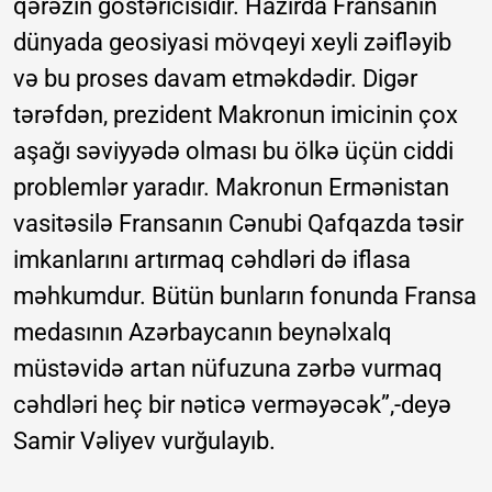
qərəzin göstəricisidir. Hazırda Fransanın
dünyada geosiyasi mövqeyi xeyli zəifləyib
və bu proses davam etməkdədir. Digər
tərəfdən, prezident Makronun imicinin çox
aşağı səviyyədə olması bu ölkə üçün ciddi
problemlər yaradır. Makronun Ermənistan
vasitəsilə Fransanın Cənubi Qafqazda təsir
imkanlarını artırmaq cəhdləri də iflasa
məhkumdur. Bütün bunların fonunda Fransa
medasının Azərbaycanın beynəlxalq
müstəvidə artan nüfuzuna zərbə vurmaq
cəhdləri heç bir nəticə verməyəcək”,-deyə
Samir Vəliyev vurğulayıb.