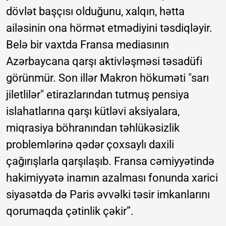
dövlət başçısı olduğunu, xalqın, hətta
ailəsinin ona hörmət etmədiyini təsdiqləyir.
Belə bir vaxtda Fransa mediasının
Azərbaycana qarşı aktivləşməsi təsadüfi
görünmür. Son illər Makron hökuməti "sarı
jiletlilər" etirazlarından tutmuş pensiya
islahatlarına qarşı kütləvi aksiyalara,
miqrasiya böhranından təhlükəsizlik
problemlərinə qədər çoxsaylı daxili
çağırışlarla qarşılaşıb. Fransa cəmiyyətində
hakimiyyətə inamın azalması fonunda xarici
siyasətdə də Paris əvvəlki təsir imkanlarını
qorumaqda çətinlik çəkir”.