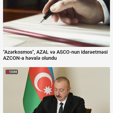
"Azərkosmos", AZAL və ASCO-nun idarəetməsi
AZCON-a həvalə olundu
13:04