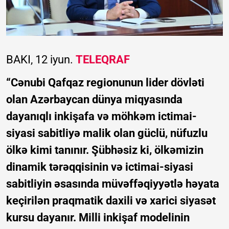
BAKI, 12 iyun.
TELEQRAF
“Cənubi Qafqaz regionunun lider dövləti
olan Azərbaycan dünya miqyasında
dayanıqlı inkişafa və möhkəm ictimai-
siyasi sabitliyə malik olan güclü, nüfuzlu
ölkə kimi tanınır. Şübhəsiz ki, ölkəmizin
dinamik tərəqqisinin və ictimai-siyasi
sabitliyin əsasında müvəffəqiyyətlə həyata
keçirilən praqmatik daxili və xarici siyasət
kursu dayanır. Milli inkişaf modelinin