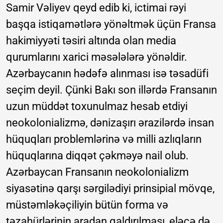
Samir Vəliyev qeyd edib ki, ictimai rəyi
başqa istiqamətlərə yönəltmək üçün Fransa
hakimiyyəti təsiri altında olan media
qurumlarını xarici məsələlərə yönəldir.
Azərbaycanın hədəfə alınması isə təsadüfi
seçim deyil. Çünki Bakı son illərdə Fransanın
uzun müddət toxunulmaz hesab etdiyi
neokolonializmə, dənizaşırı ərazilərdə insan
hüquqları problemlərinə və milli azlıqların
hüquqlarına diqqət çəkməyə nail olub.
Azərbaycan Fransanın neokolonializm
siyasətinə qarşı sərgilədiyi prinsipial mövqe,
müstəmləkəçiliyin bütün forma və
təzahürlərinin aradan qaldırılması, eləcə də