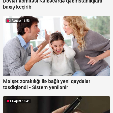
Dövlət komitəsi Kəlbəcərdə qəbiristanlıqlara
baxış keçirib
3 Avqust 16:53
Məişət zorakılığı ilə bağlı yeni qaydalar
təsdiqləndi -
Sistem yenilənir
3 Avqust 16:41