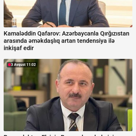
Kamaləddin Qafarov: Azərbaycanla Qırğızıstan
arasında əməkdaşlıq artan tendensiya ilə
inkişaf edir
3 Avqust 11:02