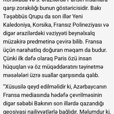
qarşı zorakılığı bunun göstəricisidir. Bakı
Təşəbbüs Qrupu da son illər Yeni
Kaledoniya, Korsika, Fransız Polineziyası və
digər ərazilərdəki vəziyyəti beynəlxalq
müzakirə predmetinə çevirə bilib. Fransa
üçün narahatlıq doğuran məqam da budur.
Çünki ilk dəfə olaraq Paris özü insan
hüquqları və öz müqəddəratını təyinetmə
məsələləri üzrə suallar qarşısında qalıb.
“Xüsusilə qeyd edilməlidir ki, Azərbaycanın
Fransa mediasında hədəfə çevrilməsinin
digər səbəbi Bakının son illərdə qazandığı
geosiyasi nailiyyətlərlə bağlıdır. Məlumdur ki,