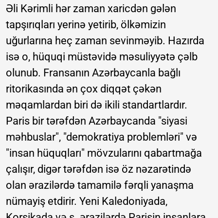
Əli Kərimli hər zaman xaricdən gələn
tapşırıqları yerinə yetirib, ölkəmizin
uğurlarına heç zaman sevinməyib. Hazırda
isə o, hüquqi müstəvidə məsuliyyətə çəlb
olunub. Fransanın Azərbaycanla bağlı
ritorikasında ən çox diqqət çəkən
məqamlardan biri də ikili standartlardır.
Paris bir tərəfdən Azərbaycanda "siyasi
məhbuslar", "demokratiya problemləri" və
"insan hüquqları" mövzularını qabartmağa
çalışır, digər tərəfdən isə öz nəzarətində
olan ərazilərdə tamamilə fərqli yanaşma
nümayiş etdirir. Yeni Kaledoniyada,
Korsikada və s. ərazilərdə Parisin insanlara