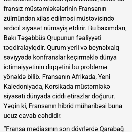
fransız müstəmləkələrinin Fransanın
zülmündən xilas edilməsi müstəvisində
ardıcıl siyasət nümayiş etdirir. Bu baxımdan,
Bakı Təşəbbüs Qrupunun fəaliyyəti
təqdirəlayiqdir. Qurum yerli və beynəlxalq
səviyyədə konfranslar keçirməklə dünya
ictimaiyyətinin diqqətini bu problemə
yönəldə bilib. Fransanın Afrikada, Yeni
Kaledoniyada, Korsikada müstəmləkə
siyasəti dünyada ciddi etirazlar doğurur.
Yəqin ki, Fransanın hibrid müharibəsi buna
ucuz cavab cəhdidir.
“Fransa mediasının son dövrlərdə Qarabağ