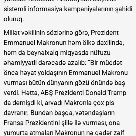
sistemli informasiya kampaniyalarının şahidi
oluruq.
Millət vəkilinin sözlərinə görə, Prezident
Emmanuel Makronun həm ölkə daxilində,
həm də beynəlxalq miqyasda nüfuzu
əhəmiyyətli dərəcədə azalıb: “Bir müddət
öncə həyat yoldaşının Emmanuel Makronu
vurması bütün dünyanın gözü önündə baş
verdi. Hətta, ABŞ Prezidenti Donald Tramp
da demişdi ki, arvadı Makronla çox pis
davranır. Bundan başqa, vətəndaşların
Fransa Prezidentini şillə ilə vurması, ona
yumurta atmaları Makronun nə qədər zəif