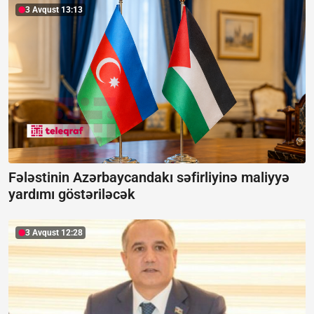
3 Avqust 13:13
Fələstinin Azərbaycandakı səfirliyinə maliyyə
yardımı göstəriləcək
3 Avqust 12:28