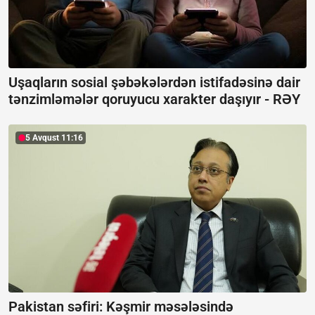
Uşaqların sosial şəbəkələrdən istifadəsinə dair
tənzimləmələr qoruyucu xarakter daşıyır -
RƏY
5 Avqust 11:16
Pakistan səfiri: Kəşmir məsələsində