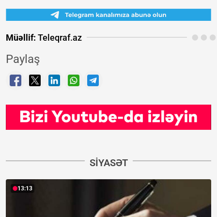
Müəllif:
Teleqraf.az
Paylaş
SIYASƏT
13:13