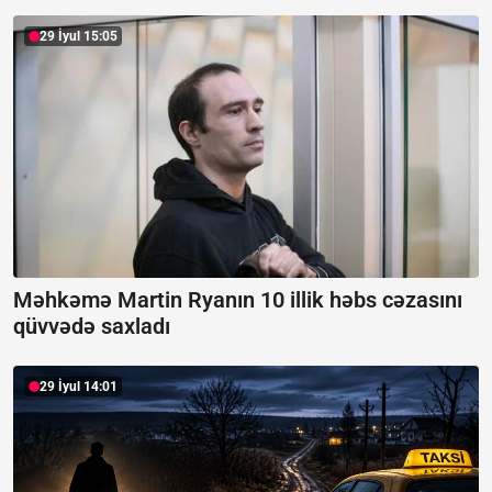
29 İyul 15:05
Məhkəmə Martin Ryanın 10 illik həbs cəzasını
qüvvədə saxladı
29 İyul 14:01