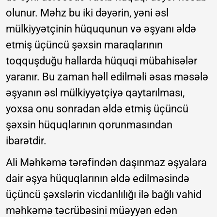
olunur. Məhz bu iki dəyərin, yəni əsl
mülkiyyətçinin hüququnun və əşyanı əldə
etmiş üçüncü şəxsin maraqlarının
toqquşduğu hallarda hüquqi mübahisələr
yaranır. Bu zaman həll edilməli əsas məsələ
əşyanın əsl mülkiyyətçiyə qaytarılması,
yoxsa onu sonradan əldə etmiş üçüncü
şəxsin hüquqlarının qorunmasından
ibarətdir.
Ali Məhkəmə tərəfindən daşınmaz əşyalara
dair əşya hüquqlarının əldə edilməsində
üçüncü şəxslərin vicdanlılığı ilə bağlı vahid
məhkəmə təcrübəsini müəyyən edən