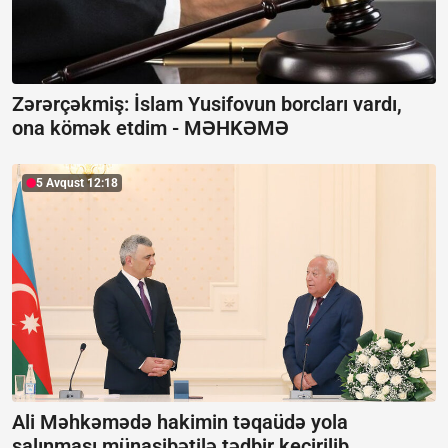
Zərərçəkmiş: İslam Yusifovun borcları vardı,
ona kömək etdim -
MƏHKƏMƏ
5 Avqust 12:18
Ali Məhkəmədə hakimin təqaüdə yola
salınması münasibətilə tədbir keçirilib