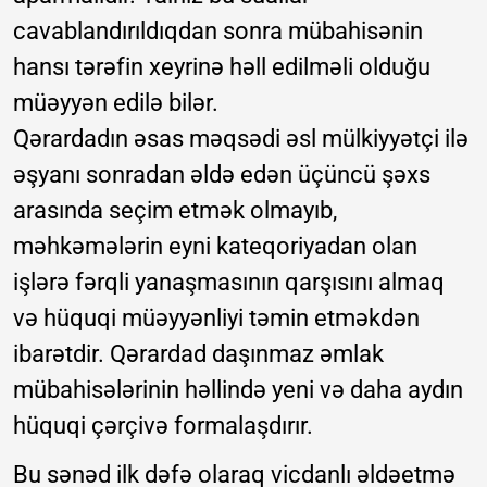
cavablandırıldıqdan sonra mübahisənin
hansı tərəfin xeyrinə həll edilməli olduğu
müəyyən edilə bilər.
Qərardadın əsas məqsədi əsl mülkiyyətçi ilə
əşyanı sonradan əldə edən üçüncü şəxs
arasında seçim etmək olmayıb,
məhkəmələrin eyni kateqoriyadan olan
işlərə fərqli yanaşmasının qarşısını almaq
və hüquqi müəyyənliyi təmin etməkdən
ibarətdir. Qərardad daşınmaz əmlak
mübahisələrinin həllində yeni və daha aydın
hüquqi çərçivə formalaşdırır.
Bu sənəd ilk dəfə olaraq vicdanlı əldəetmə