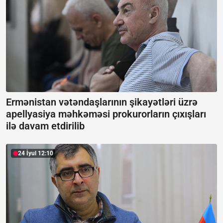
Ermənistan vətəndaşlarının şikayətləri üzrə
apellyasiya məhkəməsi prokurorların çıxışları
ilə davam etdirilib
24 İyul 12:10