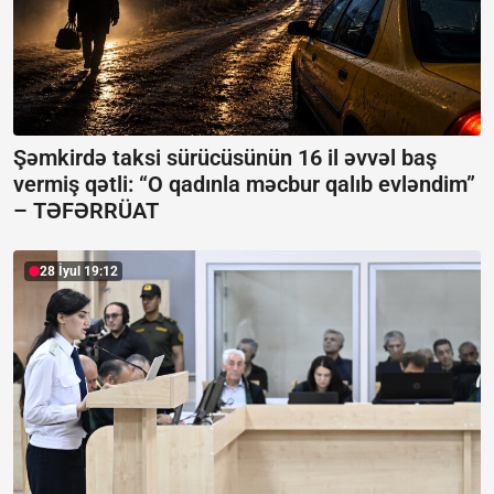
Şəmkirdə taksi sürücüsünün 16 il əvvəl baş
vermiş qətli: “O qadınla məcbur qalıb evləndim”
–
TƏFƏRRÜAT
28 İyul 19:12