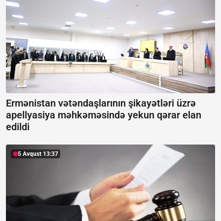
Ermənistan vətəndaşlarının şikayətləri üzrə
apellyasiya məhkəməsində yekun qərar elan
edildi
5 Avqust 13:37