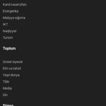
Kənd təsərrüfatı
Energetika
Maliyyə-sığorta
İKT
Nəqliyyat
Turizm
Toplum
Sosial siyasət
Elm və təhsil
Yaşıl dünya
Tibb
Media
Din
Dünya