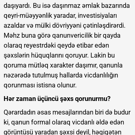
daşıyardı. Bu isə daşınmaz əmlak bazarında
qeyri-müəyyənlik yaradar, investisiyaları
azaldar və mülki dövriyyəni çətinləşdirərdi.
Məhz buna görə qanunvericilik bir qayda
olaraq reyestrdəki qeydə etibar edən
şəxslərin hüquqlarını qoruyur. Lakin bu
qoruma mütləq xarakter daşımır, qanunla
nəzərədə tutulmuş hallarda vicdanlılığın
qorunması istisna olunur.
Hər zaman üçüncü şəxs qorunurmu?
Qərardadın əsas mesajlarından biri də budur
ki, qanun formal olaraq vicdanlı əldə edən
görüntüsü yaradan şəxsi deyil, həqiqətən