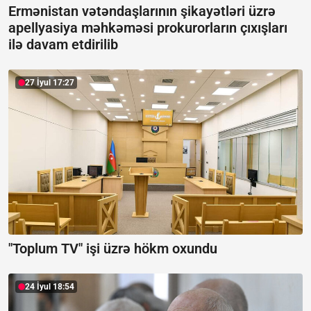
Ermənistan vətəndaşlarının şikayətləri üzrə
apellyasiya məhkəməsi prokurorların çıxışları
ilə davam etdirilib
27 İyul 17:27
"Toplum TV" işi üzrə hökm oxundu
24 İyul 18:54