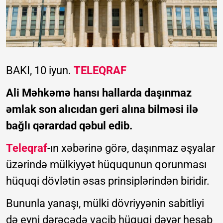
BAKI, 10 iyun.
TELEQRAF
Ali Məhkəmə hansı hallarda daşınmaz
əmlak son alıcıdan geri alına bilməsi ilə
bağlı qərardad qəbul edib.
Teleqraf
-ın xəbərinə görə, daşınmaz əşyalar
üzərində mülkiyyət hüququnun qorunması
hüquqi dövlətin əsas prinsiplərindən biridir.
Bununla yanaşı, mülki dövriyyənin sabitliyi
də eyni dərəcədə vacib hüquqi dəyər hesab