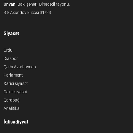
Ünvan:
Bakı şəhəri, Binəqədi rayonu,
S.S.Axundov küçəsi 31/23
Siyasət
Ordu
Diaspor
Qərbi Azərbaycan
Parlament
Xarici siyasət
Daxili siyasət
Qarabağ
Analitika
İqtisadiyyat