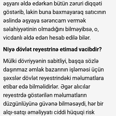
əşyanı əldə edərkən bütün zəruri diqqəti
göstərib, lakin buna baxmayaraq satıcının
əslində əşyaya sərəncam vermək
səlahiyyətinin olmadığını bilməyibsə, o,
vicdanlı əldə edən hesab edilə bilər.
Niyə dövlət reyestrinə etimad vacibdir?
Mülki dövriyyənin sabitliyi, başqa sözlə
daşınmaz əmlak bazarının işləməsi üçün
şəxslər dövlət reyestrindəki məlumatlara
etibar edə bilməlidirlər. Əgər alıcılar
reyestrdə göstərilən məlumatların
düzgünlüyünə güvənə bilməsəydi, hər bir
alqı-satqı əməliyyatı ciddi hüquqi risk