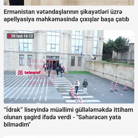
Ermənistan vətəndaşlarının şikayətləri üzrə
apellyasiya məhkəməsində çıxışlar başa çatıb
28 İyul 16:12
“İdrak” liseyində müəllimi güllələməkdə ittiham
olunan şagird ifadə verdi -
"Səhərəcən yata
bilmədim"