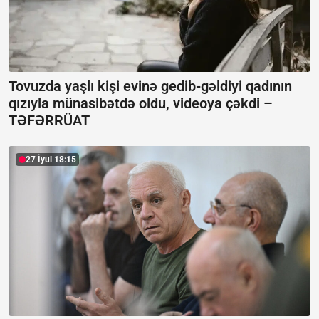
Tovuzda yaşlı kişi evinə gedib-gəldiyi qadının
qızıyla münasibətdə oldu, videoya çəkdi –
TƏFƏRRÜAT
27 İyul 18:15