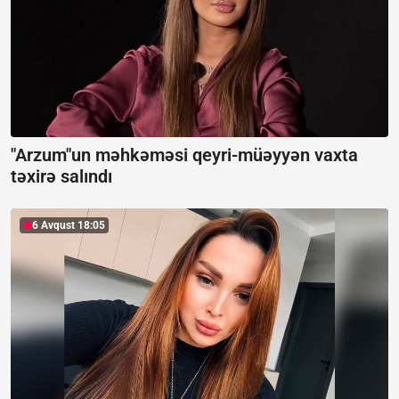
"Arzum"un məhkəməsi qeyri-müəyyən vaxta
təxirə salındı
6 Avqust 18:05