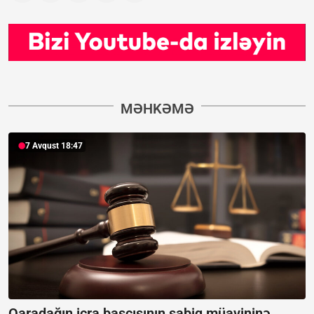
MƏHKƏMƏ
7 Avqust 18:47
Qaradağın icra başçısının sabiq müavininə