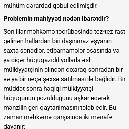
mühüm qərardad qəbul edilmişdir.
Problemin mahiyyəti nədən ibarətdir?
Son illər məhkəmə təcrübəsində tez-tez rast
gəlinən hallardan biri daşınmaz əşyanın
saxta sənədlər, etibarnamələr əsasında və
ya digər hüquqazidd yollarla əsl
mülkiyyətçinin əlindən çıxaraq sonradan bir
və ya bir neçə şəxsə satılması ilə bağlıdır. Bir
müddət sonra həqiqi mülkiyyətçi
hüququnun pozulduğunu aşkar edərək
mənzilin geri qaytarılmasını tələb edir. Bu
zaman məhkəmə qarşısında iki mənafe
dayanır: