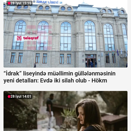
28 İyul 15:15
“İdrak” liseyində müəllimin güllələnməsinin
yeni detalları: Evdə iki silah olub -
Hökm
28 İyul 14:01