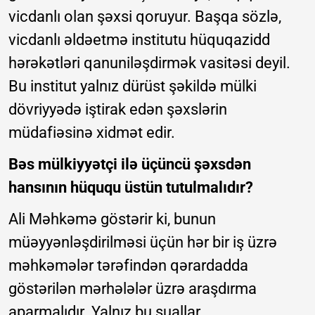
vicdanlı olan şəxsi qoruyur. Başqa sözlə,
vicdanlı əldəetmə institutu hüquqazidd
hərəkətləri qanuniləşdirmək vasitəsi deyil.
Bu institut yalnız dürüst şəkildə mülki
dövriyyədə iştirak edən şəxslərin
müdafiəsinə xidmət edir.
Bəs mülkiyyətçi ilə üçüncü şəxsdən
hansının hüququ üstün tutulmalıdır?
Ali Məhkəmə göstərir ki, bunun
müəyyənləşdirilməsi üçün hər bir iş üzrə
məhkəmələr tərəfindən qərardadda
göstərilən mərhələlər üzrə araşdırma
aparmalıdır. Yalnız bu suallar