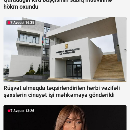
hökm oxundu
7 Avqust 16:35
Rüşvət almaqda təqsirləndirilən hərbi vəzifəli
şəxslərin cinayət işi məhkəməyə göndərildi
7 Avqust 13:26