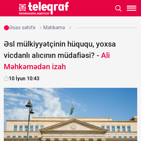
Əsas səhifə
Məhkəmə
Əsl mülkiyyətçinin hüququ, yoxsa
vicdanlı alıcının müdafiəsi? -
Ali
Məhkəmədən izah
10 İyun 10:43