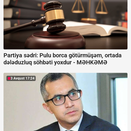
Partiya sədri: Pulu borca götürmüşəm, ortada
dələduzluq söhbəti yoxdur -
MƏHKƏMƏ
3 Avqust 17:24