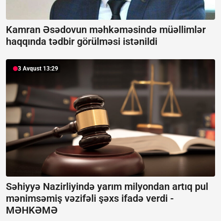
Kamran Əsədovun məhkəməsində müəllimlər
haqqında tədbir görülməsi istənildi
3 Avqust 13:29
Səhiyyə Nazirliyində yarım milyondan artıq pul
mənimsəmiş vəzifəli şəxs ifadə verdi -
MƏHKƏMƏ