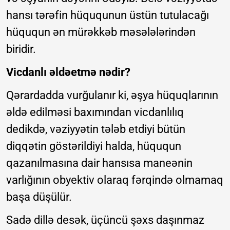
hansı tərəfin hüququnun üstün tutulacağı
hüququn ən mürəkkəb məsələlərindən
biridir.
Vicdanlı əldəetmə nədir?
Qərardadda vurğulanır ki, əşya hüquqlarının
əldə edilməsi baxımından vicdanlılıq
dedikdə, vəziyyətin tələb etdiyi bütün
diqqətin göstərildiyi halda, hüququn
qazanılmasına dair hansısa maneənin
varlığının obyektiv olaraq fərqində olmamaq
başa düşülür.
Sadə dillə desək, üçüncü şəxs daşınmaz