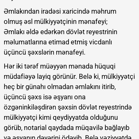
Əmlakından iradəsi xaricində məhrum
olmuş əsl mülkiyyətçinin mənafeyi;
Əmlakı əldə edərkən dövlət reyestrinin
məlumatlarına etimad etmiş vicdanlı
üçüncü şəxslərin mənafeyi.
Hər iki tərəf müəyyən mənada hüquqi
müdafiəyə layiq görünür. Belə ki, mülkiyyətçi
heç bir günahı olmadan əmlakını itirib,
üçüncü şəxs isə əşyanı ona
özgəninkiləşdirən şəxsin dövlət reyestrində
mülkiyyətçi kimi qeydiyyatda olduğunu
görüb, notarial qaydada müqavilə bağlayıb
və əşyanın dəyərini ödəyib. Belə vəziyyətdə