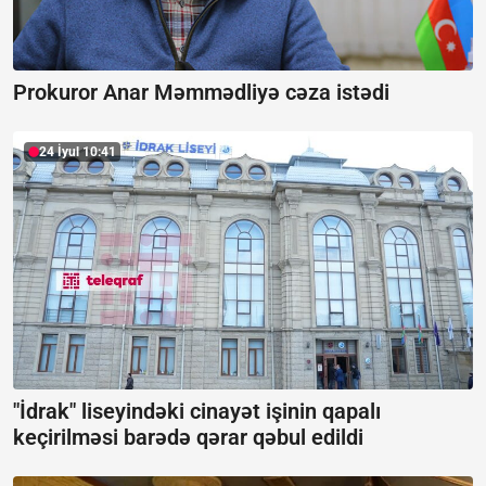
Prokuror Anar Məmmədliyə cəza istədi
24 İyul 10:41
"İdrak" liseyindəki cinayət işinin qapalı
keçirilməsi barədə qərar qəbul edildi