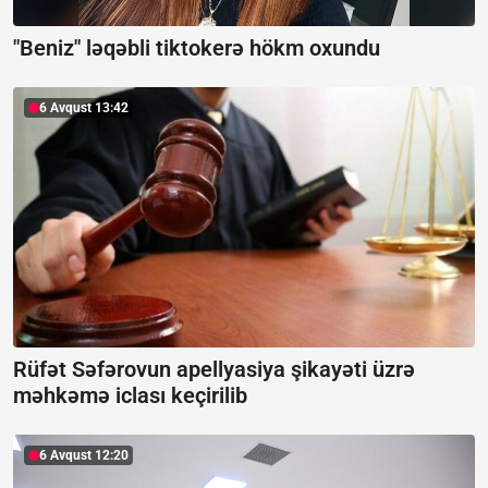
"Beniz" ləqəbli tiktokerə hökm oxundu
6 Avqust 13:42
Rüfət Səfərovun apellyasiya şikayəti üzrə
məhkəmə iclası keçirilib
6 Avqust 12:20