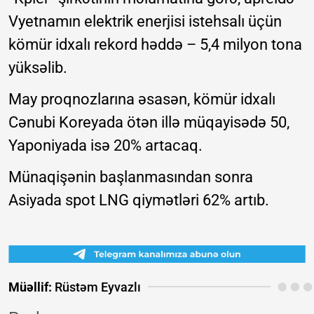
Vyetnamın elektrik enerjisi istehsalı üçün
kömür idxalı rekord həddə – 5,4 milyon tona
yüksəlib.
May proqnozlarına əsasən, kömür idxalı
Cənubi Koreyada ötən illə müqayisədə 50,
Yaponiyada isə 20% artacaq.
Münaqişənin başlanmasından sonra
Asiyada spot LNG qiymətləri 62% artıb.
Müəllif:
Rüstəm Eyvazlı