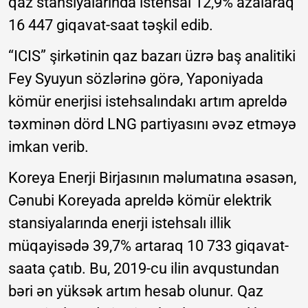
qaz stansiyalarında istehsal 12,9% azalaraq
16 447 giqavat-saat təşkil edib.
“ICIS” şirkətinin qaz bazarı üzrə baş analitiki
Fey Syuyun sözlərinə görə, Yaponiyada
kömür enerjisi istehsalındakı artım apreldə
təxminən dörd LNG partiyasını əvəz etməyə
imkan verib.
Koreya Enerji Birjasının məlumatına əsasən,
Cənubi Koreyada apreldə kömür elektrik
stansiyalarında enerji istehsalı illik
müqayisədə 39,7% artaraq 10 733 giqavat-
saata çatıb. Bu, 2019-cu ilin avqustundan
bəri ən yüksək artım hesab olunur. Qaz