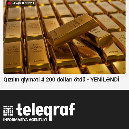
5 Avqust 11:23
Qızılın qiyməti 4 200 dolları ötdü -
YENİLƏNDİ