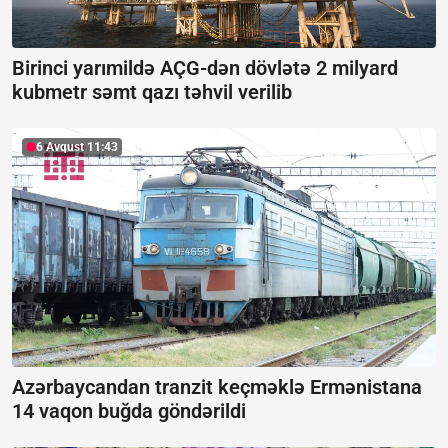
Birinci yarımildə AÇG-dən dövlətə 2 milyard
kubmetr səmt qazı təhvil verilib
6 Avqust 11:43
Azərbaycandan tranzit keçməklə Ermənistana
14 vaqon buğda göndərildi