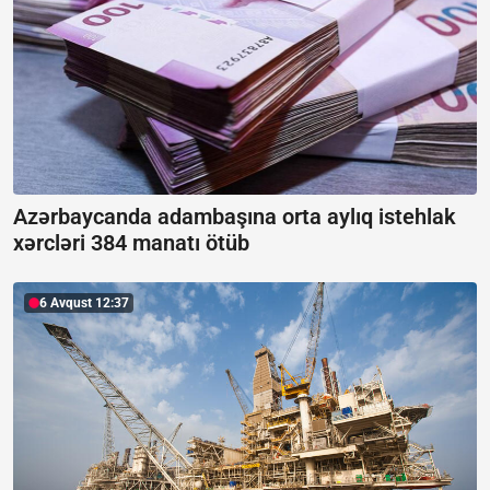
Azərbaycanda adambaşına orta aylıq istehlak
xərcləri 384 manatı ötüb
6 Avqust 12:37