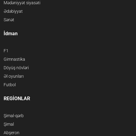
Mədəniyyət siyasəti
Ədəbiyyat
Sənət
İdman
F1
Gimnastika
Döyüş növləri
Əl oyunları
Futbol
REGİONLAR
Şimal-qərb
Şimal
Abşeron