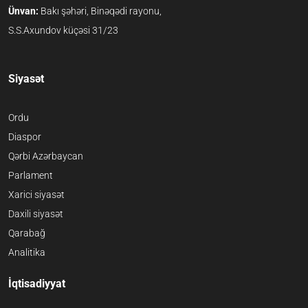
Ünvan:
Bakı şəhəri, Binəqədi rayonu,
S.S.Axundov küçəsi 31/23
Siyasət
Ordu
Diaspor
Qərbi Azərbaycan
Parlament
Xarici siyasət
Daxili siyasət
Qarabağ
Analitika
İqtisadiyyat