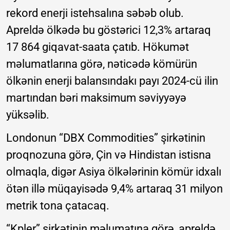
rekord enerji istehsalına səbəb olub.
Apreldə ölkədə bu göstərici 12,3% artaraq
17 864 giqavat-saata çatıb. Hökumət
məlumatlarına görə, nəticədə kömürün
ölkənin enerji balansındakı payı 2024-cü ilin
martından bəri maksimum səviyyəyə
yüksəlib.
Londonun “DBX Commodities” şirkətinin
proqnozuna görə, Çin və Hindistan istisna
olmaqla, digər Asiya ölkələrinin kömür idxalı
ötən illə müqayisədə 9,4% artaraq 31 milyon
metrik tona çatacaq.
“Kpler” şirkətinin məlumatına görə, apreldə