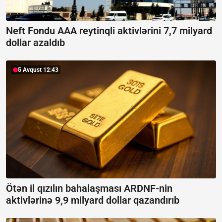
Neft Fondu AAA reytinqli aktivlərini 7,7 milyard
dollar azaldıb
5 Avqust 12:43
Ötən il qızılın bahalaşması ARDNF-nin
aktivlərinə 9,9 milyard dollar qazandırıb