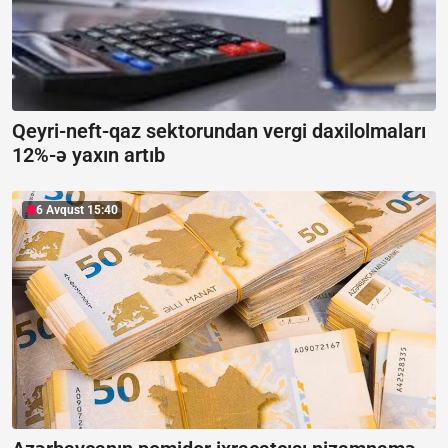
Qeyri-neft-qaz sektorundan vergi daxilolmaları
12%-ə yaxın artıb
6 Avqust 15:40