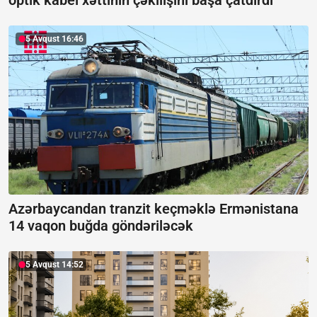
optik kabel xəttinin çəkilişini başa çatdırdı
5 Avqust 16:46
Azərbaycandan tranzit keçməklə Ermənistana
14 vaqon buğda göndəriləcək
5 Avqust 14:52