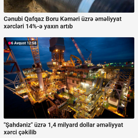
Cənubi Qafqaz Boru Kəməri üzrə əməliyyat
xərcləri 14%-ə yaxın artıb
6 Avqust 12:58
"Şahdəniz" üzrə 1,4 milyard dollar əməliyyat
xərci çəkilib