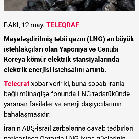
BAKI, 12 may.
TELEQRAF
Mayeləşdirilmiş təbii qazın (LNG) ən böyük
istehlakçıları olan Yaponiya və Cənubi
Koreya kömür elektrik stansiyalarında
elektrik enerjisi istehsalını artırıb.
Teleqraf
xəbər verir ki, buna səbəb İranla
bağlı münaqişə fonunda LNG tədarükündə
yaranan fasilələr və enerji daşıyıcılarının
bahalaşmasıdır.
İranın ABŞ-İsrail zərbələrinə cavab tədbirləri
nəticəsində Qətərdə LNG ixrac güclərinin