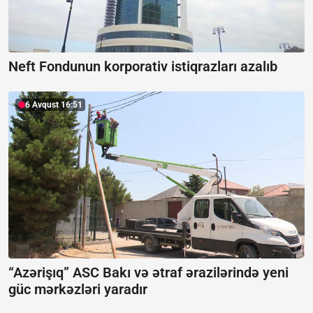
Neft Fondunun korporativ istiqrazları azalıb
6 Avqust 16:51
“Azərişıq” ASC Bakı və ətraf ərazilərində yeni
güc mərkəzləri yaradır