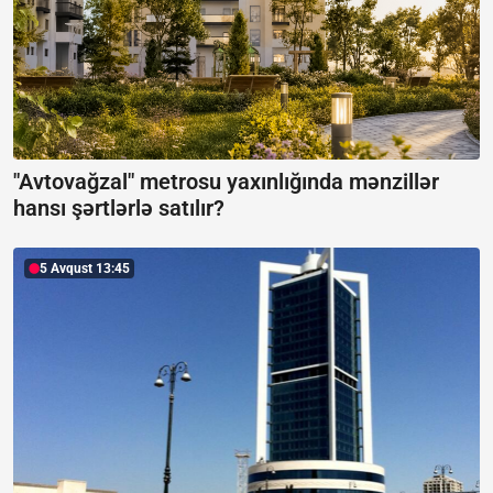
"Avtovağzal" metrosu yaxınlığında mənzillər
hansı şərtlərlə satılır?
5 Avqust 13:45