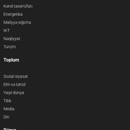
Kənd təsərrüfatı
Energetika
Maliyyə-sığorta
İKT
Nəqliyyat
Turizm
Toplum
Sosial siyasət
Elm və təhsil
Yaşıl dünya
Tibb
Media
Din