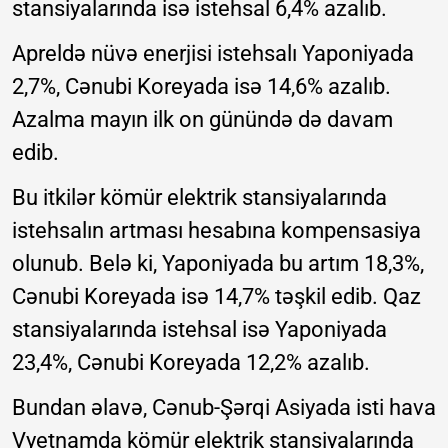
stansiyalarında isə istehsal 6,4% azalıb.
Apreldə nüvə enerjisi istehsalı Yaponiyada
2,7%, Cənubi Koreyada isə 14,6% azalıb.
Azalma mayın ilk on günündə də davam
edib.
Bu itkilər kömür elektrik stansiyalarında
istehsalın artması hesabına kompensasiya
olunub. Belə ki, Yaponiyada bu artım 18,3%,
Cənubi Koreyada isə 14,7% təşkil edib. Qaz
stansiyalarında istehsal isə Yaponiyada
23,4%, Cənubi Koreyada 12,2% azalıb.
Bundan əlavə, Cənub-Şərqi Asiyada isti hava
Vyetnamda kömür elektrik stansiyalarında