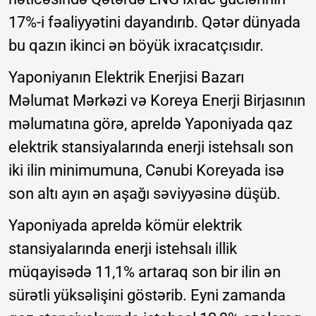
17%-i fəaliyyətini dayandırıb. Qətər dünyada
bu qazın ikinci ən böyük ixracatçısıdır.
Yaponiyanın Elektrik Enerjisi Bazarı
Məlumat Mərkəzi və Koreya Enerji Birjasının
məlumatına görə, apreldə Yaponiyada qaz
elektrik stansiyalarında enerji istehsalı son
iki ilin minimumuna, Cənubi Koreyada isə
son altı ayın ən aşağı səviyyəsinə düşüb.
Yaponiyada apreldə kömür elektrik
stansiyalarında enerji istehsalı illik
müqayisədə 11,1% artaraq son bir ilin ən
sürətli yüksəlişini göstərib. Eyni zamanda