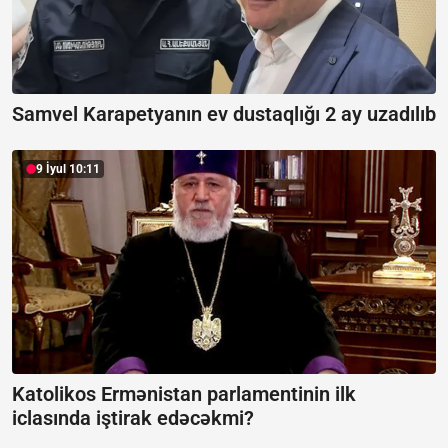
Samvel Karapetyanın ev dustaqlığı 2 ay uzadılıb
9 İyul 10:11
Katolikos Ermənistan parlamentinin ilk
iclasında iştirak edəcəkmi?