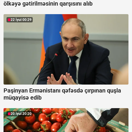
ölkəyə gətirilməsinin qarşısını alıb
22 İyul 00:29
Paşinyan Ermənistanı qəfəsdə çırpınan quşla
müqayisə edib
20 İyul 20:20