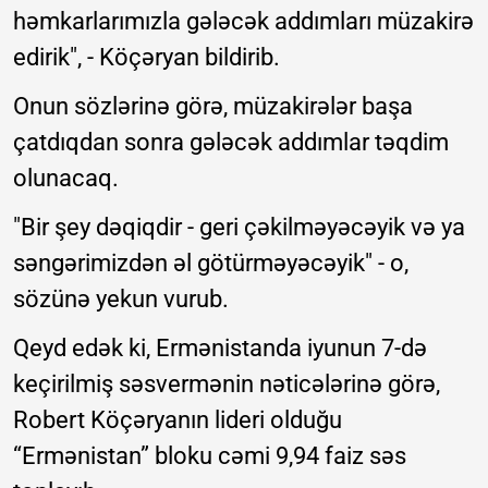
həmkarlarımızla gələcək addımları müzakirə
edirik", - Köçəryan bildirib.
Onun sözlərinə görə, müzakirələr başa
çatdıqdan sonra gələcək addımlar təqdim
olunacaq.
"Bir şey dəqiqdir - geri çəkilməyəcəyik və ya
səngərimizdən əl götürməyəcəyik" - o,
sözünə yekun vurub.
Qeyd edək ki, Ermənistanda iyunun 7-də
keçirilmiş səsvermənin nəticələrinə görə,
Robert Köçəryanın lideri olduğu
“Ermənistan” bloku cəmi 9,94 faiz səs