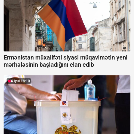
Ermənistan müxalifəti siyasi müqavimətin yeni
mərhələsinin başladığını elan edib
4 İyul 18:10