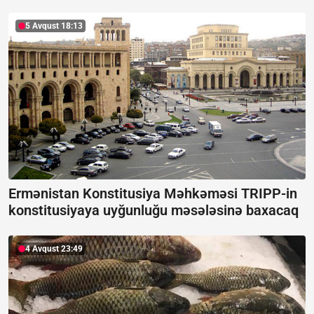
5 Avqust 18:13
Ermənistan Konstitusiya Məhkəməsi TRIPP-in
konstitusiyaya uyğunluğu məsələsinə baxacaq
4 Avqust 23:49