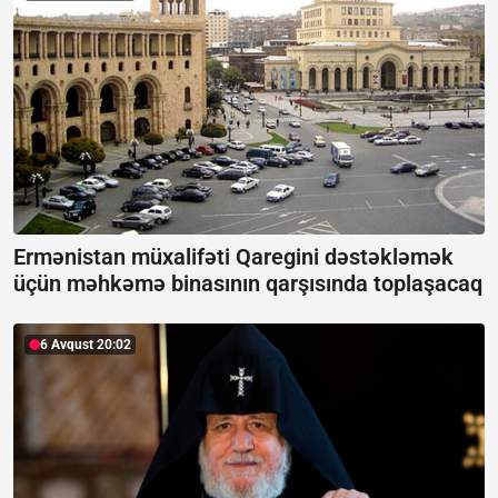
Ermənistan müxalifəti Qaregini dəstəkləmək
üçün məhkəmə binasının qarşısında toplaşacaq
6 Avqust 20:02