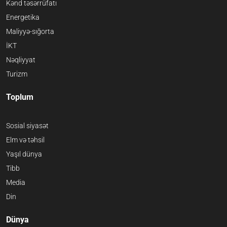
Kənd təsərrüfatı
Energetika
Maliyyə-sığorta
İKT
Nəqliyyat
Turizm
Toplum
Sosial siyasət
Elm və təhsil
Yaşıl dünya
Tibb
Media
Din
Dünya