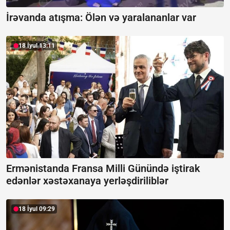
İrəvanda atışma:
Ölən və yaralananlar var
18 İyul 13:11
Ermənistanda Fransa Milli Günündə iştirak
edənlər xəstəxanaya yerləşdiriliblər
18 İyul 09:29