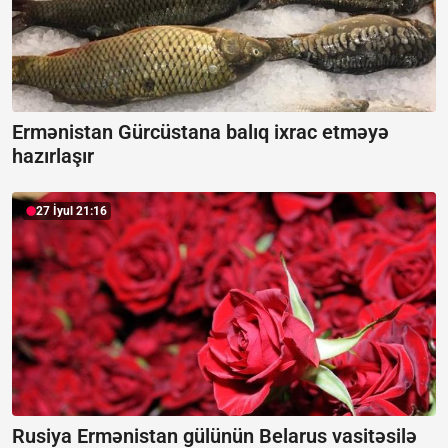
Ermənistan Gürcüstana balıq ixrac etməyə
hazırlaşır
27 İyul 21:16
Rusiya Ermənistan gülünün Belarus vasitəsilə