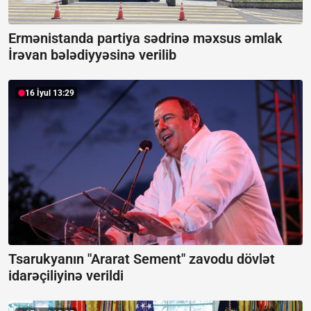
Ermənistanda partiya sədrinə məxsus əmlak
İrəvan bələdiyyəsinə verilib
16 İyul 13:29
Tsarukyanın "Ararat Sement" zavodu dövlət
idarəçiliyinə verildi