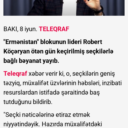
BAKI, 8 iyun.
TELEQRAF
"Ermənistan" blokunun lideri Robert
Köçəryan ötən gün keçirilmiş seçkilərlə
bağlı bəyanat yayıb.
Teleqraf
xəbər verir ki, o, seçkilərin geniş
təzyiq, müxalifət üzvlərinin həbsləri, inzibati
resurslardan istifadə şəraitində baş
tutduğunu bildirib.
"Seçki nəticələrinə etiraz etmək
niyyətindəyik. Hazırda müxalifətdəki