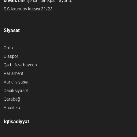
Ünvan:
Bakı şəhəri, Binəqədi rayonu,
S.S.Axundov küçəsi 31/23
Siyasət
Ordu
Diaspor
Qərbi Azərbaycan
Parlament
Xarici siyasət
Daxili siyasət
Qarabağ
Analitika
İqtisadiyyat