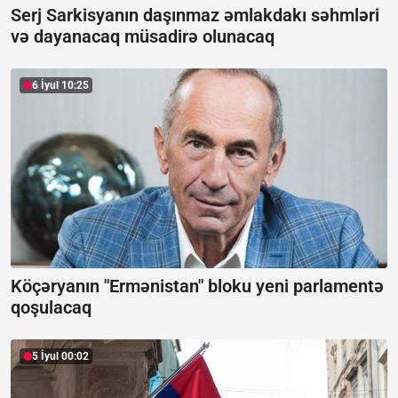
Serj Sarkisyanın daşınmaz əmlakdakı səhmləri
və dayanacaq müsadirə olunacaq
6 İyul 10:25
Köçəryanın "Ermənistan" bloku yeni parlamentə
qoşulacaq
5 İyul 00:02