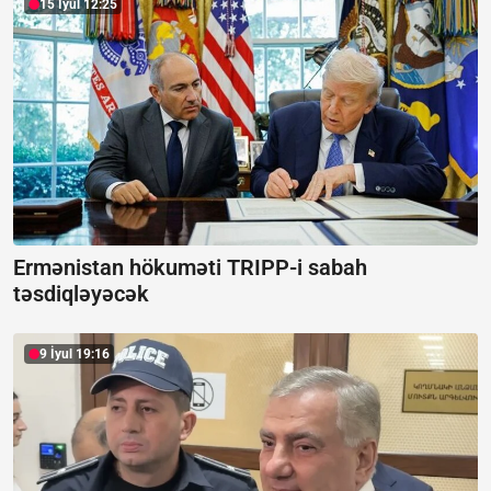
15 İyul 12:25
Ermənistan hökuməti TRIPP-i sabah
təsdiqləyəcək
9 İyul 19:16