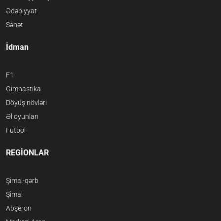
Ədəbiyyat
Sənət
İdman
F1
Gimnastika
Döyüş növləri
Əl oyunları
Futbol
REGİONLAR
Şimal-qərb
Şimal
Abşeron