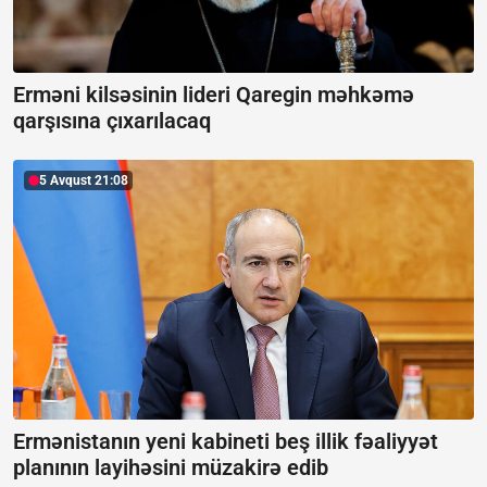
Erməni kilsəsinin lideri Qaregin məhkəmə
qarşısına çıxarılacaq
5 Avqust 21:08
Ermənistanın yeni kabineti beş illik fəaliyyət
planının layihəsini müzakirə edib