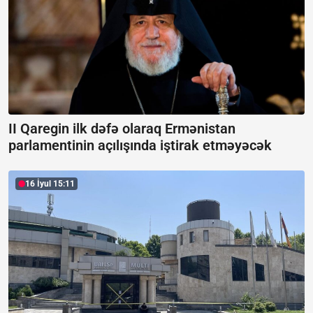
II Qaregin ilk dəfə olaraq Ermənistan
parlamentinin açılışında iştirak etməyəcək
16 İyul 15:11