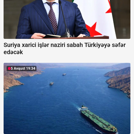
Suriya xarici işlər naziri sabah Türkiyəyə səfər
edəcək
5 Avqust 19:34