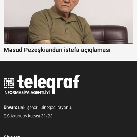
Məsud Pezeşkiandan istefa açıqlaması
Ünvan:
Bakı şəhəri, Binəqədi rayonu,
S.S.Axundov küçəsi 31/23