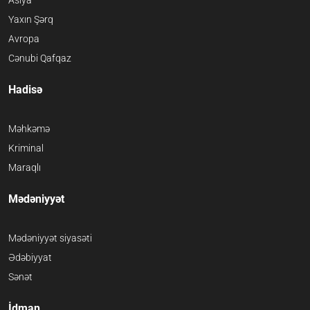
Asiya
Yaxın Şərq
Avropa
Cənubi Qafqaz
Hadisə
Məhkəmə
Kriminal
Maraqlı
Mədəniyyət
Mədəniyyət siyasəti
Ədəbiyyat
Sənət
İdman