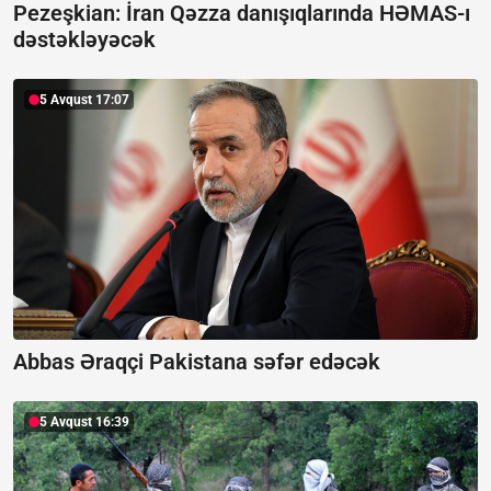
Pezeşkian: İran Qəzza danışıqlarında HƏMAS-ı
dəstəkləyəcək
5 Avqust 17:07
Abbas Əraqçi Pakistana səfər edəcək
5 Avqust 16:39