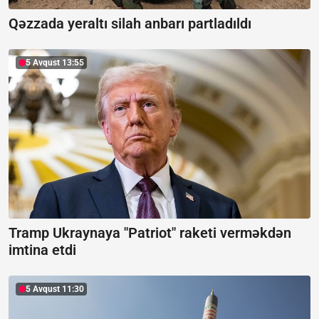
Qəzzada yeraltı silah anbarı partladıldı
5 Avqust 13:55
Tramp Ukraynaya "Patriot" raketi verməkdən
imtina etdi
5 Avqust 11:30