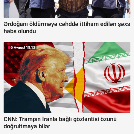
Ərdoğanı öldürməyə cəhddə ittiham edilən şəxs
həbs olundu
5 Avqust 18:12
CNN: Trampın İranla bağlı gözləntisi özünü
doğrultmaya bilər