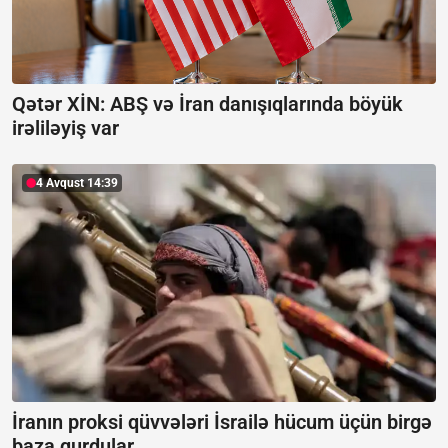
Qətər XİN: ABŞ və İran danışıqlarında böyük
irəliləyiş var
4 Avqust 14:39
İranın proksi qüvvələri İsrailə hücum üçün birgə
baza qurdular