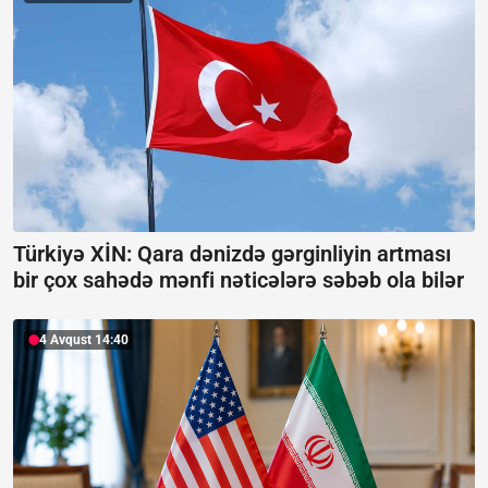
Türkiyə XİN: Qara dənizdə gərginliyin artması
bir çox sahədə mənfi nəticələrə səbəb ola bilər
4 Avqust 14:40