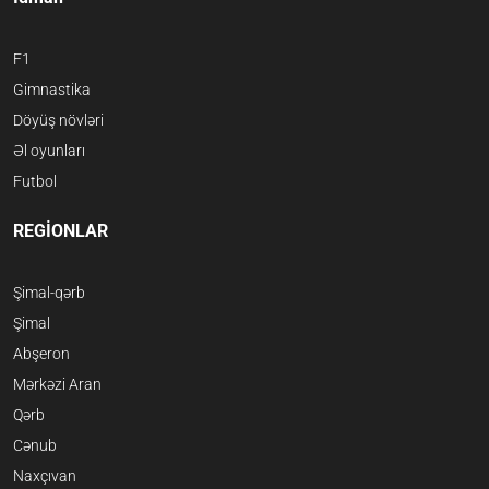
F1
Gimnastika
Döyüş növləri
Əl oyunları
Futbol
REGİONLAR
Şimal-qərb
Şimal
Abşeron
Mərkəzi Aran
Qərb
Cənub
Naxçıvan