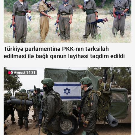
Türkiyə parlamentinə PKK-nın tərksilah
edilməsi ilə bağlı qanun layihəsi təqdim edildi
5 Avqust 14:31