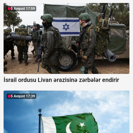
5 Avqust 17:59
İsrail ordusu Livan ərazisinə zərbələr endirir
5 Avqust 17:39