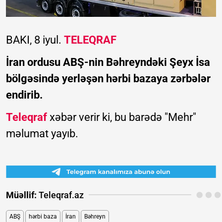
BAKI, 8 iyul.
TELEQRAF
İran ordusu ABŞ-nin Bəhreyndəki Şeyx İsa
bölgəsində yerləşən hərbi bazaya zərbələr
endirib.
Teleqraf
xəbər verir ki, bu barədə "Mehr"
məlumat yayıb.
Müəllif:
Teleqraf.az
ABŞ
hərbi baza
İran
Bəhreyn