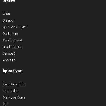
Siyasət
Ordu
Diaspor
Qərbi Azərbaycan
Parlament
Xarici siyasət
Daxili siyasət
Qarabağ
Analitika
İqtisadiyyat
Kənd təsərrüfatı
Energetika
Maliyyə-sığorta
İKT