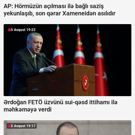
AP: Hörmüzün açılması ilə bağlı saziş
yekunlaşıb, son qərar Xameneidən asılıdır
5 Avqust 19:22
Ərdoğan FETÖ üzvünü sui-qəsd ittihamı ilə
məhkəməyə verdi
5 Avqust 19:17