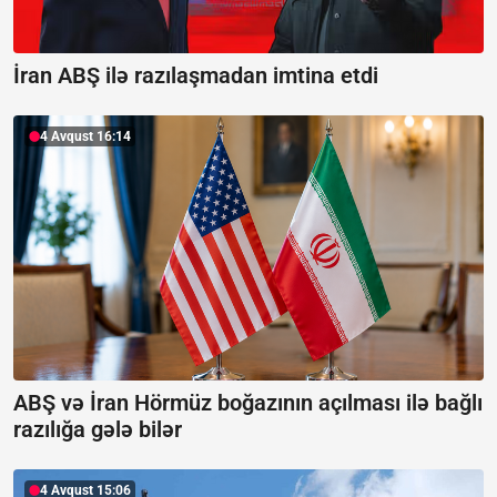
İran ABŞ ilə razılaşmadan imtina etdi
4 Avqust 16:14
ABŞ və İran Hörmüz boğazının açılması ilə bağlı
razılığa gələ bilər
4 Avqust 15:06