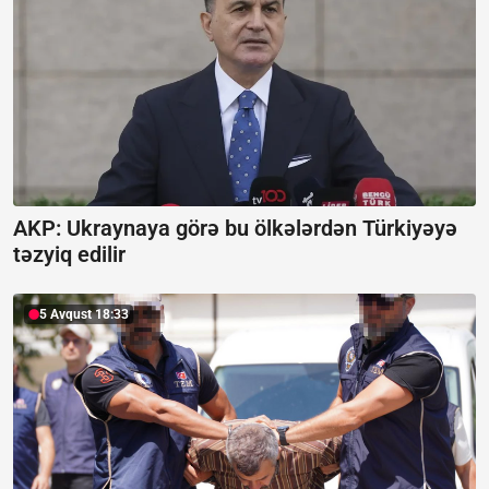
AKP: Ukraynaya görə bu ölkələrdən Türkiyəyə
təzyiq edilir
5 Avqust 18:33