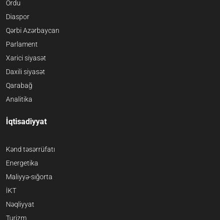
Ordu
Diaspor
Qərbi Azərbaycan
Parlament
Xarici siyasət
Daxili siyasət
Qarabağ
Analitika
İqtisadiyyat
Kənd təsərrüfatı
Energetika
Maliyyə-sığorta
İKT
Nəqliyyat
Turizm