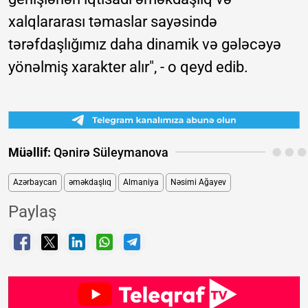
xalqlararası təmaslar sayəsində
tərəfdaşlığımız daha dinamik və gələcəyə
yönəlmiş xarakter alır", - o qeyd edib.
Müəllif:
Qənirə Süleymanova
Azərbaycan
əməkdaşlıq
Almaniya
Nəsimi Ağayev
Paylaş