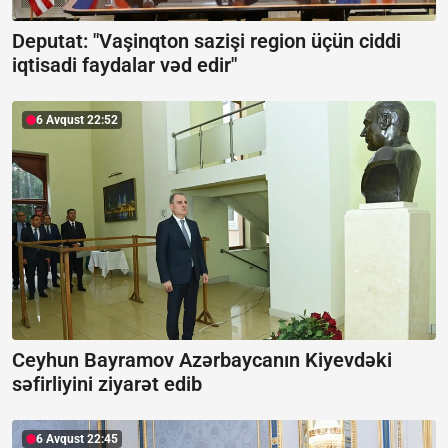
Deputat: "Vaşinqton sazişi region üçün ciddi
iqtisadi faydalar vəd edir"
6 Avqust 22:52
Ceyhun Bayramov Azərbaycanın Kiyevdəki
səfirliyini ziyarət edib
6 Avqust 22:45