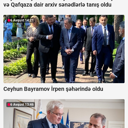
və Qafqaza dair arxiv sənədlərlə tanış oldu
6 Avqust 14:21
Ceyhun Bayramov İrpen şəhərində oldu
6 Avqust 13:46