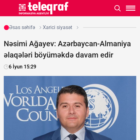
Əsas səhifə
Xarici siyasət
Nəsimi Ağayev: Azərbaycan-Almaniya
əlaqələri böyüməkdə davam edir
6 İyun 15:29