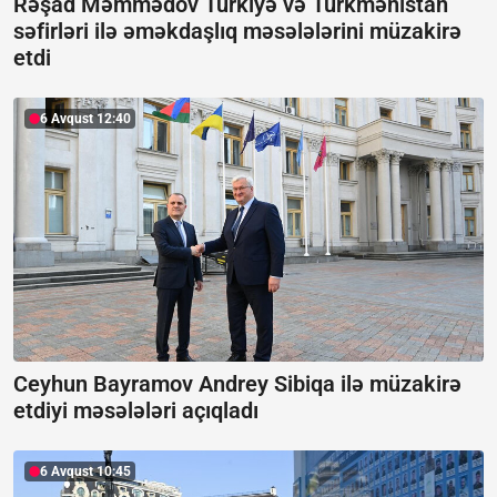
Rəşad Məmmədov Türkiyə və Türkmənistan
səfirləri ilə əməkdaşlıq məsələlərini müzakirə
etdi
6 Avqust 12:40
Ceyhun Bayramov Andrey Sibiqa ilə müzakirə
etdiyi məsələləri açıqladı
6 Avqust 10:45