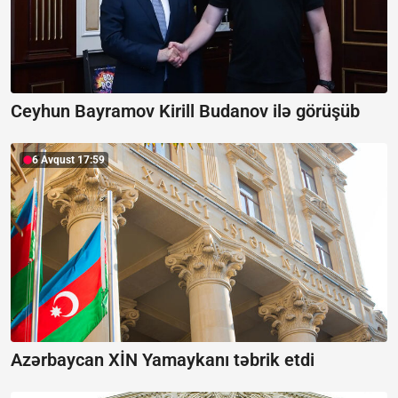
Ceyhun Bayramov Kirill Budanov ilə görüşüb
6 Avqust 17:59
Azərbaycan XİN Yamaykanı təbrik etdi