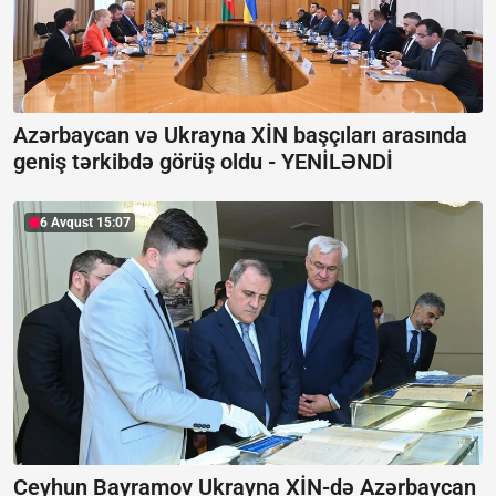
Azərbaycan və Ukrayna XİN başçıları arasında
geniş tərkibdə görüş oldu -
YENİLƏNDİ
6 Avqust 15:07
Ceyhun Bayramov Ukrayna XİN-də Azərbaycan