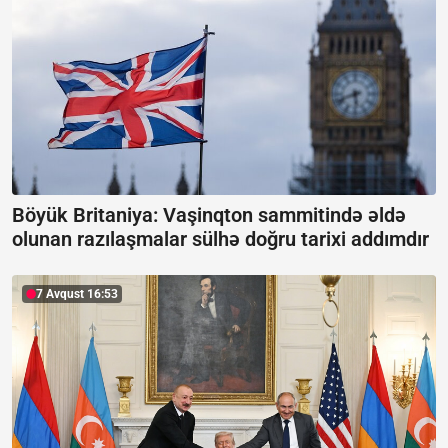
Böyük Britaniya: Vaşinqton sammitində əldə
olunan razılaşmalar sülhə doğru tarixi addımdır
7 Avqust 16:53