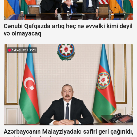
Cənubi Qafqazda artıq heç nə əvvəlki kimi deyil
və olmayacaq
7 Avqust 13:21
Azərbaycanın Malayziyadakı səfiri geri çağırıldı,