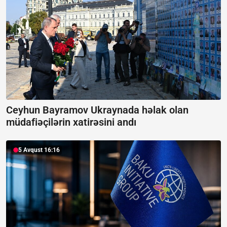
Ceyhun Bayramov Ukraynada həlak olan
müdafiəçilərin xatirəsini andı
5 Avqust 16:16