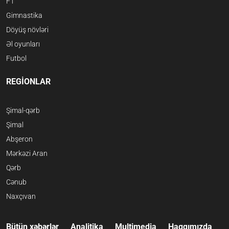
F1
Gimnastika
Döyüş növləri
Əl oyunları
Futbol
REGİONLAR
Şimal-qərb
Şimal
Abşeron
Mərkəzi Aran
Qərb
Cənub
Naxçıvan
Bütün xəbərlər
Analitika
Multimedia
Haqqımızda