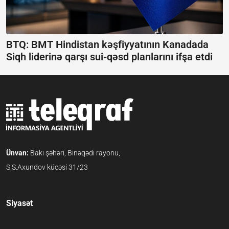
BTQ: BMT Hindistan kəşfiyyatının Kanadada
Siqh liderinə qarşı sui-qəsd planlarını ifşa etdi
Ünvan:
Bakı şəhəri, Binəqədi rayonu,
S.S.Axundov küçəsi 31/23
Siyasət