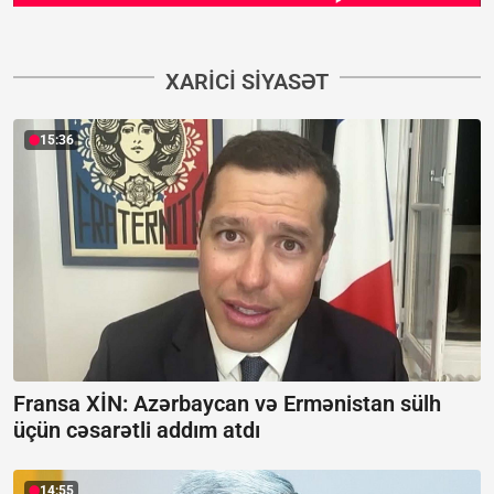
XARICI SIYASƏT
15:36
Fransa XİN:
Azərbaycan və Ermənistan sülh
üçün cəsarətli addım atdı
14:55