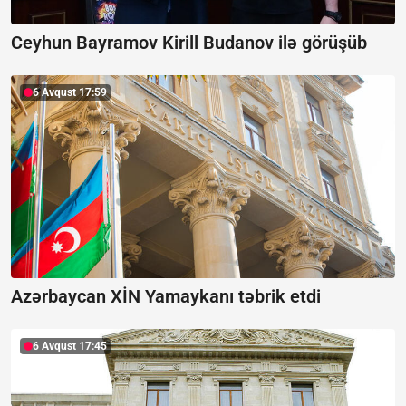
Ceyhun Bayramov Kirill Budanov ilə görüşüb
6 Avqust 17:59
Azərbaycan XİN Yamaykanı təbrik etdi
6 Avqust 17:45