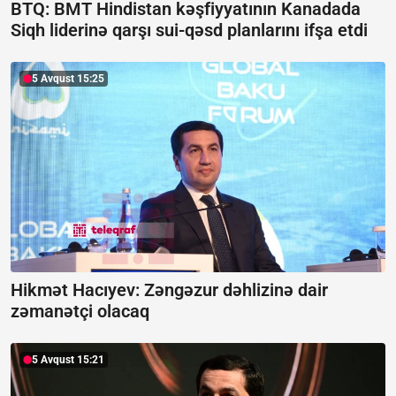
BTQ: BMT Hindistan kəşfiyyatının Kanadada
Siqh liderinə qarşı sui-qəsd planlarını ifşa etdi
5 Avqust 15:25
Hikmət Hacıyev: Zəngəzur dəhlizinə dair
zəmanətçi olacaq
5 Avqust 15:21