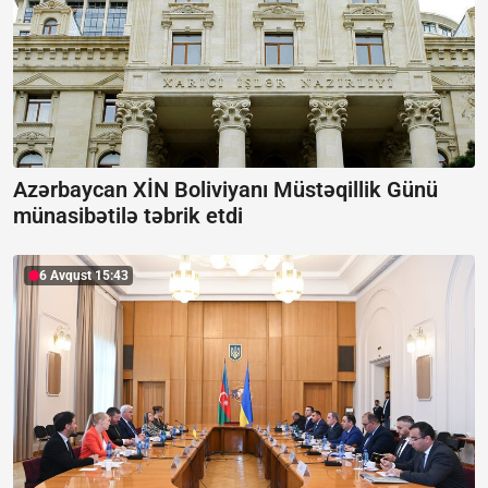
Azərbaycan XİN Boliviyanı Müstəqillik Günü
münasibətilə təbrik etdi
6 Avqust 15:43