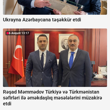
Ukrayna Azərbaycana təşəkkür etdi
6 Avqust 13:17
Rəşad Məmmədov Türkiyə və Türkmənistan
səfirləri ilə əməkdaşlıq məsələlərini müzakirə
etdi