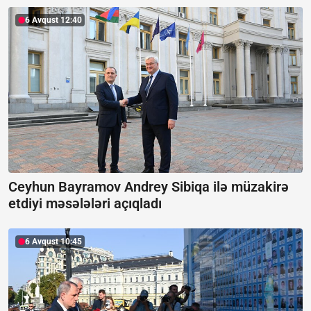
6 Avqust 12:40
Ceyhun Bayramov Andrey Sibiqa ilə müzakirə
etdiyi məsələləri açıqladı
6 Avqust 10:45