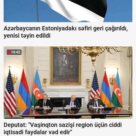
Azərbaycanın Estoniyadakı səfiri geri çağırıldı,
yenisi təyin edildi
10:42
Deputat: "Vaşinqton sazişi region üçün ciddi
iqtisadi faydalar vəd edir"