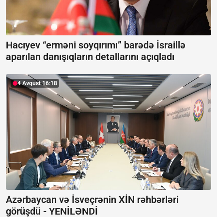
Hacıyev “erməni soyqırımı” barədə İsraillə
aparılan danışıqların detallarını açıqladı
4 Avqust 16:18
Azərbaycan və İsveçrənin XİN rəhbərləri
görüşdü -
YENİLƏNDİ