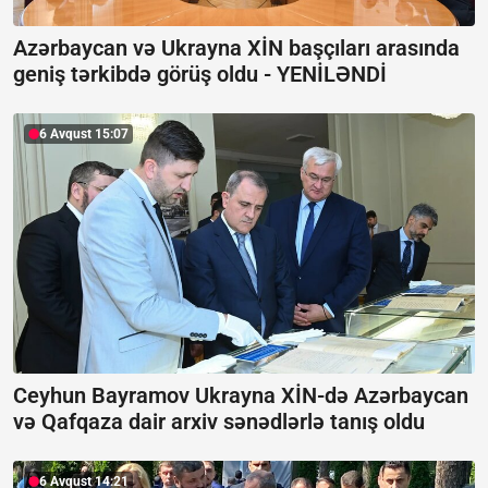
Azərbaycan və Ukrayna XİN başçıları arasında
geniş tərkibdə görüş oldu -
YENİLƏNDİ
6 Avqust 15:07
Ceyhun Bayramov Ukrayna XİN-də Azərbaycan
və Qafqaza dair arxiv sənədlərlə tanış oldu
6 Avqust 14:21