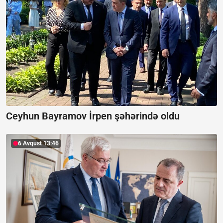
Ceyhun Bayramov İrpen şəhərində oldu
6 Avqust 13:46