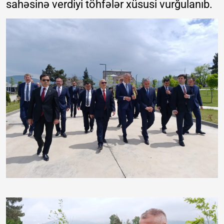
sahəsinə verdiyi töhfələr xüsusi vurğulanıb.