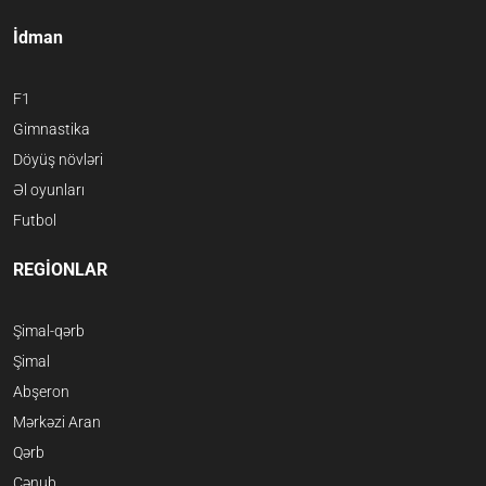
İdman
F1
Gimnastika
Döyüş növləri
Əl oyunları
Futbol
REGİONLAR
Şimal-qərb
Şimal
Abşeron
Mərkəzi Aran
Qərb
Cənub