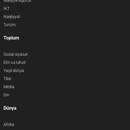
Maliyyə-sığorta
İKT
Nəqliyyat
Turizm
Toplum
Sosial siyasət
Elm və təhsil
Yaşıl dünya
Tibb
Media
Din
Dünya
Afrika