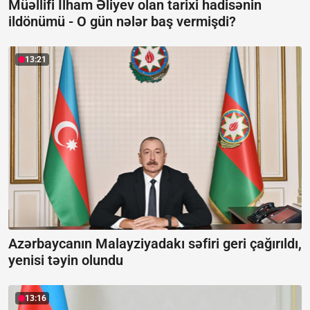
Müəllifi İlham Əliyev olan tarixi hadisənin
ildönümü - O gün nələr baş vermişdi?
13:21
Azərbaycanın Malayziyadakı səfiri geri çağırıldı,
yenisi təyin olundu
13:16