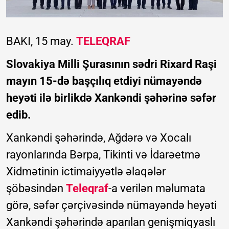
BAKI, 15 may.
TELEQRAF
Slovakiya Milli Şurasının sədri Rixard Raşi
mayın 15-də başçılıq etdiyi nümayəndə
heyəti ilə birlikdə Xankəndi şəhərinə səfər
edib.
Xankəndi şəhərində, Ağdərə və Xocalı
rayonlarında Bərpa, Tikinti və İdarəetmə
Xidmətinin ictimaiyyətlə əlaqələr
şöbəsindən
Teleqraf
-a verilən məlumata
görə, səfər çərçivəsində nümayəndə heyəti
Xankəndi şəhərində aparılan genişmiqyaslı