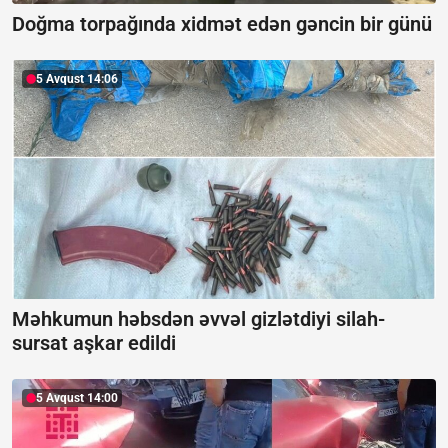
Doğma torpağında xidmət edən gəncin bir günü
5 Avqust 14:06
Məhkumun həbsdən əvvəl gizlətdiyi silah-
sursat aşkar edildi
5 Avqust 14:00