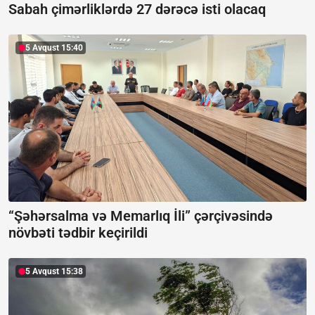
Sabah çimərliklərdə 27 dərəcə isti olacaq
5 Avqust 15:40
“Şəhərsalma və Memarlıq İli” çərçivəsində
növbəti tədbir keçirildi
5 Avqust 15:38