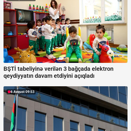
BŞTİ tabeliyinə verilən 3 bağçada elektron
qeydiyyatın davam etdiyini açıqladı
6 Avqust 09:53