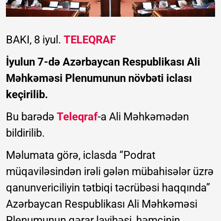
BAKI, 8 iyul.
TELEQRAF
İyulun 7-də Azərbaycan Respublikası Ali
Məhkəməsi Plenumunun növbəti iclası
keçirilib.
Bu barədə
Teleqraf
-a Ali Məhkəmədən
bildirilib.
Məlumata görə, iclasda “Podrat
müqaviləsindən irəli gələn mübahisələr üzrə
qanunvericiliyin tətbiqi təcrübəsi haqqında”
Azərbaycan Respublikası Ali Məhkəməsi
Plenumunun qərar layihəsi, həmçinin