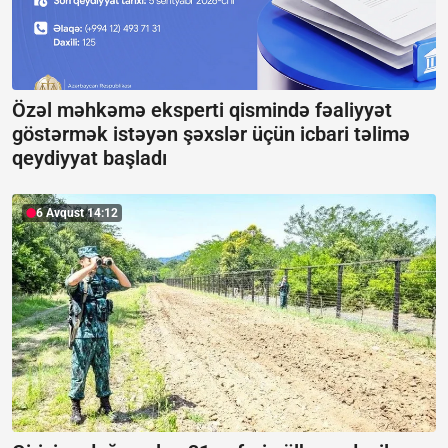
Özəl məhkəmə eksperti qismində fəaliyyət
göstərmək istəyən şəxslər üçün icbari təlimə
qeydiyyat başladı
6 Avqust 14:12