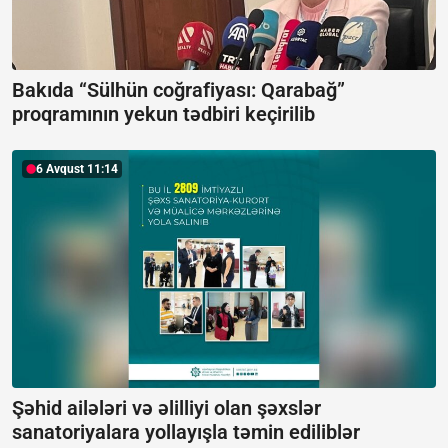
Bakıda “Sülhün coğrafiyası: Qarabağ”
proqramının yekun tədbiri keçirilib
6 Avqust 11:14
Şəhid ailələri və əlilliyi olan şəxslər
sanatoriyalara yollayışla təmin ediliblər