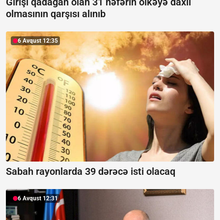
Girişi qadağan olan 31 nəfərin ölkəyə daxil
olmasının qarşısı alınıb
6 Avqust 12:35
Sabah rayonlarda 39 dərəcə isti olacaq
6 Avqust 12:31