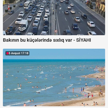
Bakının bu küçələrində sıxlıq var -
SİYAHI
5 Avqust 17:18