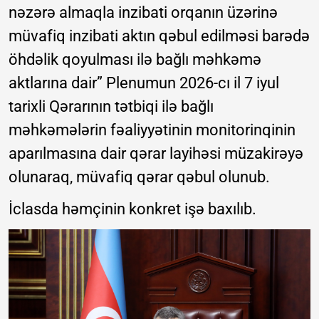
nəzərə almaqla inzibati orqanın üzərinə
müvafiq inzibati aktın qəbul edilməsi barədə
öhdəlik qoyulması ilə bağlı məhkəmə
aktlarına dair” Plenumun 2026-cı il 7 iyul
tarixli Qərarının tətbiqi ilə bağlı
məhkəmələrin fəaliyyətinin monitorinqinin
aparılmasına dair qərar layihəsi müzakirəyə
olunaraq, müvafiq qərar qəbul olunub.
İclasda həmçinin konkret işə baxılıb.