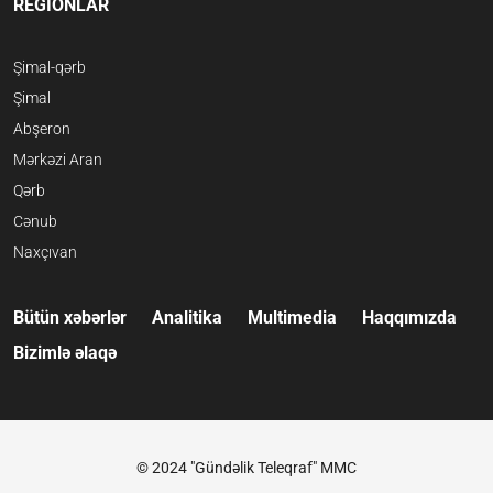
REGİONLAR
Şimal-qərb
Şimal
Abşeron
Mərkəzi Aran
Qərb
Cənub
Naxçıvan
Bütün xəbərlər
Analitika
Multimedia
Haqqımızda
Bizimlə əlaqə
© 2024 "Gündəlik Teleqraf" MMC