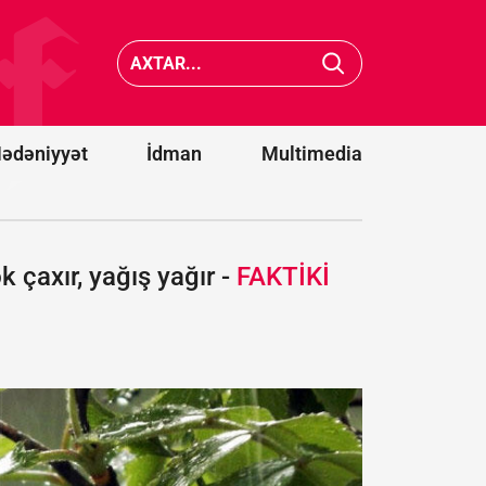
təqsirləndirilən
üzə çıxdı
hərbi vəzifəli
“Məqsəd
şəxslərin
Gürcüst
cinayət işi
tamamil
məhkəməyə
məhv
göndərildi
etməkdir
ədəniyyət
İdman
Multimedia
k çaxır, yağış yağır -
FAKTİKİ