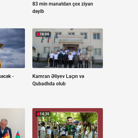
83 min manatdan çox ziyan
dəyib
16:00
səcək -
Kamran Əliyev Laçın və
Qubadlıda olub
14:30