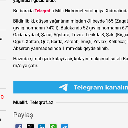
yağıntılar güclü olub.
Bu barədə
-a Milli Hidrometeorologiya Xidmətində
Teleqraf
Bildirilib ki, düşən yağıntının miqdarı Əlibəydə 165 (Zaq
(aylıq normanın 74%-i), Balakəndə 52 (aylıq normanın 67%
Gədəbəydə 4, Şərur, Ağstafa, Tovuz, Lerikdə 3, Şəki (Kişç
pa
Oğuz, Xaltan, Qrız, Bərdə, Zərdab, İmişli, Yevlax, Kəlbəcə
Abşeron yarımadasında 1 mm-dək qeydə alınıb.
Hazırda şimal-qərb küləyi əsir, küləyin maksimal sürəti 
m/s-yə çatır.
IQ
Müəllif:
Teleqraf.az
Paylaş
n