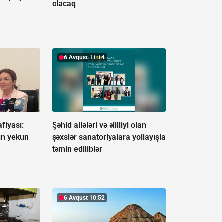
olacaq
6 Avqust 11:14
fiyası:
Şəhid ailələri və əlilliyi olan
ın yekun
şəxslər sanatoriyalara yollayışla
təmin ediliblər
6 Avqust 10:52