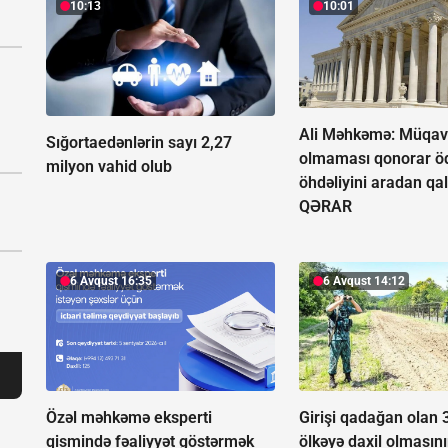
10:13
10:01
Ali Məhkəmə: Müqavi
Sığortaedənlərin sayı 2,27
olmaması qonorar ö
milyon vahid olub
öhdəliyini aradan qal
QƏRAR
6 Avqust 16:35
6 Avqust 14:12
Özəl məhkəmə eksperti
Girişi qadağan olan 
qismində fəaliyyət göstərmək
ölkəyə daxil olmasını