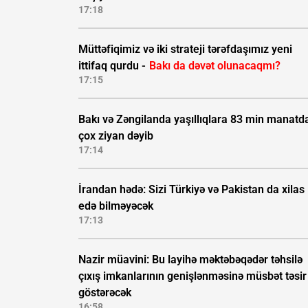
17:18
Müttəfiqimiz və iki strateji tərəfdaşımız yeni
ittifaq qurdu -
Bakı da dəvət olunacaqmı?
17:15
Bakı və Zəngilanda yaşıllıqlara 83 min manatd
çox ziyan dəyib
17:14
İrandan hədə: Sizi Türkiyə və Pakistan da xilas
edə bilməyəcək
17:13
Nazir müavini: Bu layihə məktəbəqədər təhsilə
çıxış imkanlarının genişlənməsinə müsbət təsir
göstərəcək
16:58