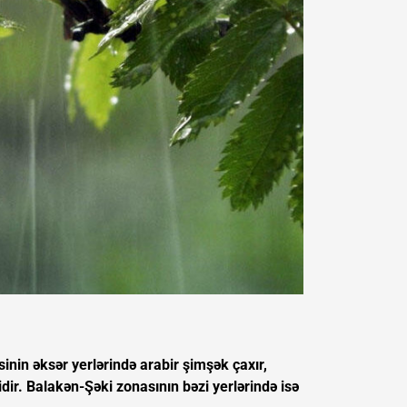
inin əksər yerlərində arabir şimşək çaxır,
lidir. Balakən-Şəki zonasının bəzi yerlərində isə