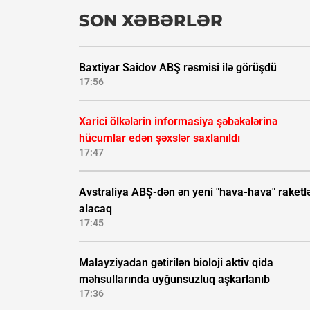
SON XƏBƏRLƏR
Baxtiyar Saidov ABŞ rəsmisi ilə görüşdü
17:56
Xarici ölkələrin informasiya şəbəkələrinə
hücumlar edən şəxslər saxlanıldı
17:47
Avstraliya ABŞ-dən ən yeni "hava-hava" raketlə
alacaq
17:45
Malayziyadan gətirilən bioloji aktiv qida
məhsullarında uyğunsuzluq aşkarlanıb
17:36