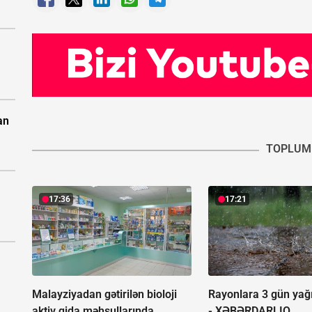
an
TOPLUM
17:36
17:21
Malayziyadan gətirilən bioloji
Rayonlara 3 gün yağ
aktiv qida məhsullarında
-
XƏBƏRDARLIQ