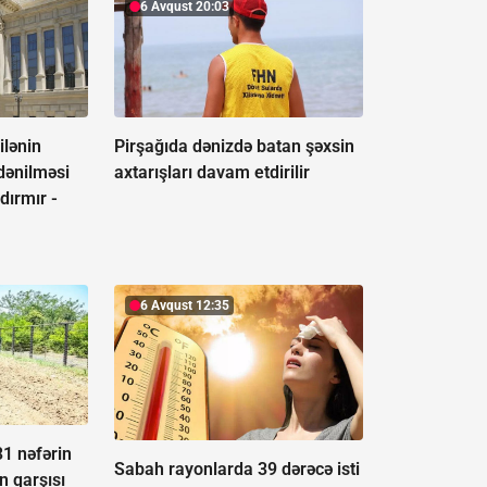
6 Avqust 20:03
lənin
Pirşağıda dənizdə batan şəxsin
dənilməsi
axtarışları davam etdirilir
dırmır -
6 Avqust 12:35
31 nəfərin
Sabah rayonlarda 39 dərəcə isti
n qarşısı