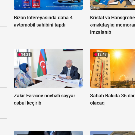
Bizon lotereyasında daha 4
Kristal və Hansgroh
avtomobil sahibini tapdı
əməkdaşlıq memor
imzalanıb
14:21
12:47
Zakir Fərəcov növbəti səyyar
Sabah Bakıda 36 dərə
qəbul keçirib
olacaq