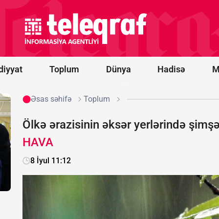
hədə: Sizi
Türkiyə və
Pakistan
da xilas
edə
bilməyəcək
diyyat
Toplum
Dünya
Hadisə
M
Əsas səhifə
Toplum
Ölkə ərazisinin əksər yerlərində şimşə
HAVA
8 İyul 11:12