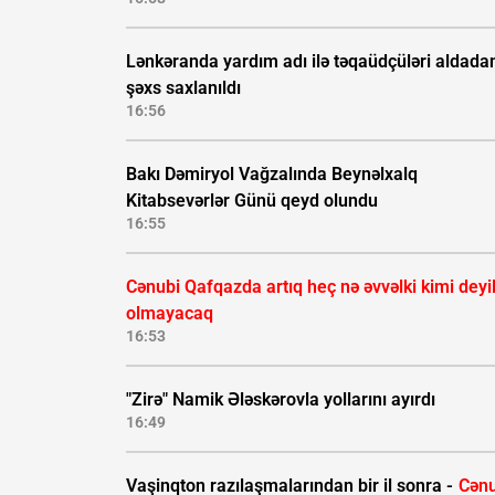
Lənkəranda yardım adı ilə təqaüdçüləri aldada
şəxs saxlanıldı
16:56
Bakı Dəmiryol Vağzalında Beynəlxalq
Kitabsevərlər Günü qeyd olundu
16:55
Cənubi Qafqazda artıq heç nə əvvəlki kimi deyil
olmayacaq
16:53
"Zirə" Namik Ələskərovla yollarını ayırdı
16:49
Vaşinqton razılaşmalarından bir il sonra -
Cənu