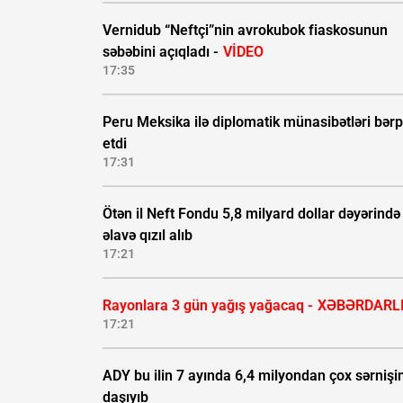
Vernidub “Neftçi”nin avrokubok fiaskosunun
səbəbini açıqladı -
VİDEO
17:35
Peru Meksika ilə diplomatik münasibətləri bər
etdi
17:31
Ötən il Neft Fondu 5,8 milyard dollar dəyərində
əlavə qızıl alıb
17:21
Rayonlara 3 gün yağış yağacaq -
XƏBƏRDARL
17:21
ADY bu ilin 7 ayında 6,4 milyondan çox sərnişi
daşıyıb