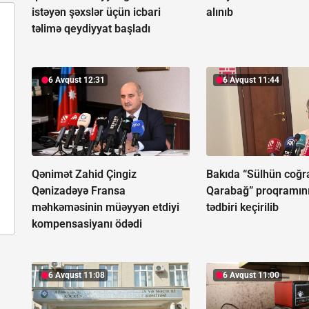
istəyən şəxslər üçün icbari
alınıb
təlimə qeydiyyat başladı
6 Avqust 12:31
6 Avqust 11:44
Qənimət Zahid Çingiz
Bakıda “Sülhün coğra
Qənizadəyə Fransa
Qarabağ” proqramın
məhkəməsinin müəyyən etdiyi
tədbiri keçirilib
kompensasiyanı ödədi
6 Avqust 11:08
6 Avqust 11:00