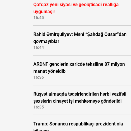
Qafqaz yeni siyasi və geoiqtisadi reallığa
uyğunlaşır
16:45
Rahid Əmirquliyev: Məni “Şahdağ Qusar”dan
qovmayıblar
16:44
ARDNF gənclərin xaricdə təhsilinə 87 milyon
manat yönəldib
16:36
Rüşvət almaqda təqsirləndirilən hərbi vəzifəli
şəxslərin cinayət işi məhkəməyə göndərildi
16:35
Tramp: Sonuncu respublikaçı prezident ola
bilərəm