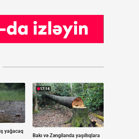
17:14
ış yağacaq
Bakı və Zəngilanda yaşıllıqlara