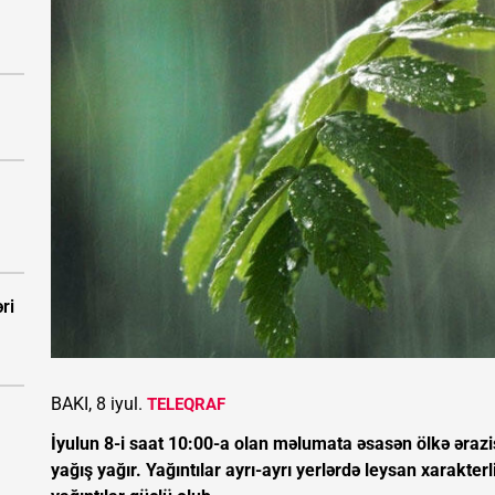
ri
BAKI, 8 iyul.
TELEQRAF
İyulun 8-i saat 10:00-a olan məlumata əsasən ölkə ərazis
yağış yağır. Yağıntılar ayrı-ayrı yerlərdə leysan xarakter