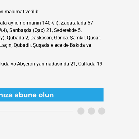
n məlumat verilib.
atala aylıq normanın 140%-i), Zaqatalada 57
-i), Sarıbaşda (Qax) 21, Sədərəkdə 5,
ay), Qubada 2, Daşkəsən, Gəncə, Şəmkir, Qusar,
r, Laçın, Qubadlı, Şuşada eləcə də Bakıda və
Bakıda və Abşeron yarımadasında 21, Culfada 19