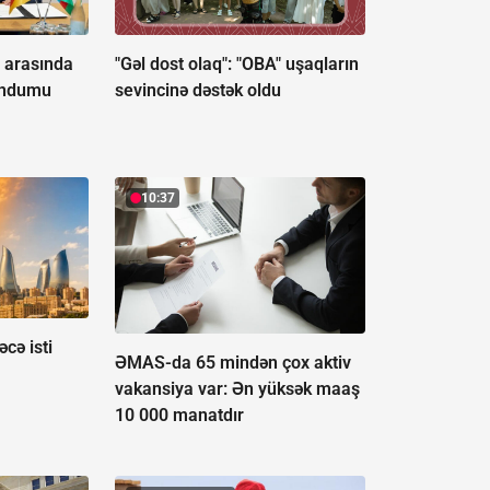
e arasında
"Gəl dost olaq": "OBA" uşaqların
andumu
sevincinə dəstək oldu
10:37
cə isti
ƏMAS-da 65 mindən çox aktiv
vakansiya var:
Ən yüksək maaş
10 000 manatdır