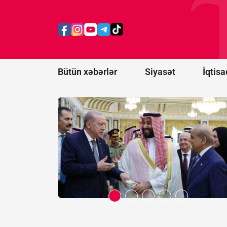
və iki strateji
tərəfdaşımız
yeni ittifaq
qurdu -
Bakı
da dəvət
olunacaqmı?
Bütün xəbərlər
Siyasət
İqtisa