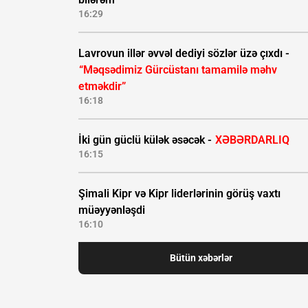
16:29
Lavrovun illər əvvəl dediyi sözlər üzə çıxdı -
“Məqsədimiz Gürcüstanı tamamilə məhv
etməkdir”
16:18
İki gün güclü külək əsəcək -
XƏBƏRDARLIQ
16:15
Şimali Kipr və Kipr liderlərinin görüş vaxtı
müəyyənləşdi
16:10
Bütün xəbərlər