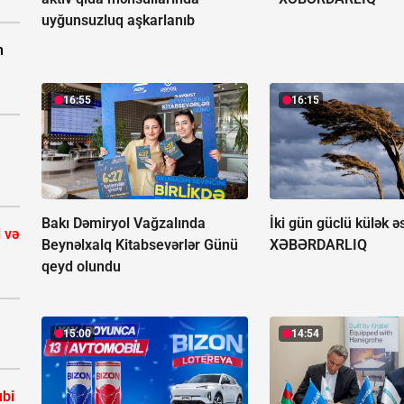
uyğunsuzluq aşkarlanıb
n
16:55
16:15
Bakı Dəmiryol Vağzalında
İki gün güclü külək ə
 və
Beynəlxalq Kitabsevərlər Günü
XƏBƏRDARLIQ
qeyd olundu
15:00
14:54
bi