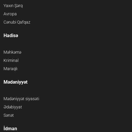
Yaxın Şərq
Avropa
Cənubi Qafqaz
Hadisə
Məhkəmə
Kriminal
Maraqlı
Mədəniyyət
Mədəniyyət siyasəti
Ədəbiyyat
Sənət
İdman