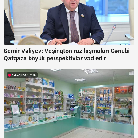
Samir Vəliyev: Vaşinqton razılaşmaları Cənubi
Qafqaza böyük perspektivlər vəd edir
7 Avqust 17:36