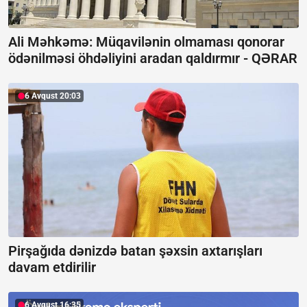
Ali Məhkəmə: Müqavilənin olmaması qonorar
ödənilməsi öhdəliyini aradan qaldırmır -
QƏRAR
6 Avqust 20:03
Pirşağıda dənizdə batan şəxsin axtarışları
davam etdirilir
6 Avqust 16:35