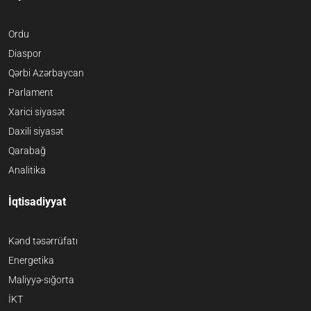
Ordu
Diaspor
Qərbi Azərbaycan
Parlament
Xarici siyasət
Daxili siyasət
Qarabağ
Analitika
İqtisadiyyat
Kənd təsərrüfatı
Energetika
Maliyyə-sığorta
İKT