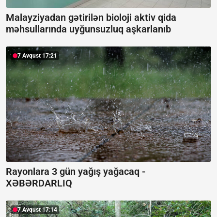
Malayziyadan gətirilən bioloji aktiv qida
məhsullarında uyğunsuzluq aşkarlanıb
7 Avqust 17:21
Rayonlara 3 gün yağış yağacaq -
XƏBƏRDARLIQ
7 Avqust 17:14