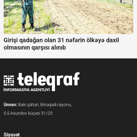
Girişi qadağan olan 31 nəfərin ölkəyə daxil
olmasının qarşısı alınıb
Ünvan:
Bakı şəhəri, Binəqədi rayonu,
S.S.Axundov küçəsi 31/23
Siyasət