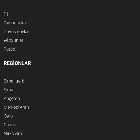
F1
Gimnastika
Döyüş növləri
Əl oyunları
Futbol
REGİONLAR
Şimal-qərb
Şimal
Abşeron
Mərkəzi Aran
Qərb
Cənub
Naxçıvan