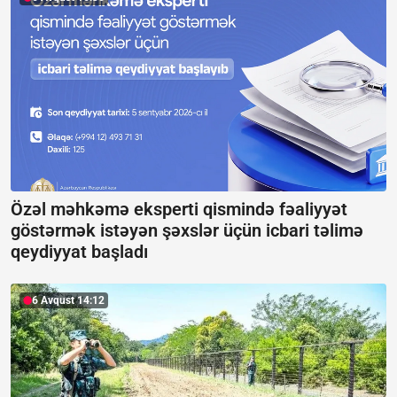
Özəl məhkəmə eksperti qismində fəaliyyət
göstərmək istəyən şəxslər üçün icbari təlimə
qeydiyyat başladı
6 Avqust 14:12