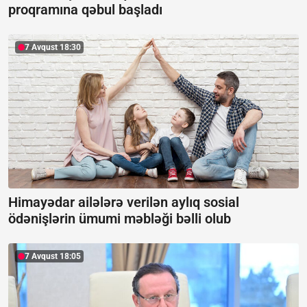
proqramına qəbul başladı
7 Avqust 18:30
Himayədar ailələrə verilən aylıq sosial
ödənişlərin ümumi məbləği bəlli olub
7 Avqust 18:05