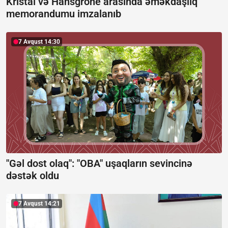
Kristal və Hansgrohe arasında əməkdaşlıq
memorandumu imzalanıb
7 Avqust 14:30
"Gəl dost olaq": "OBA" uşaqların sevincinə
dəstək oldu
7 Avqust 14:21