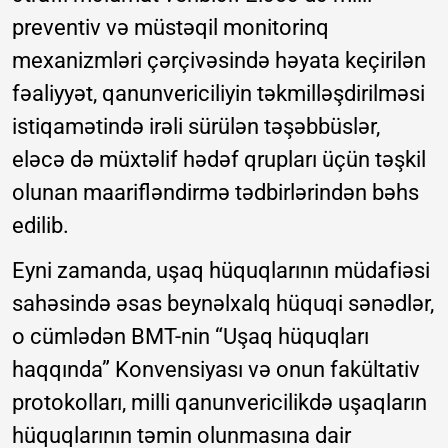
preventiv və müstəqil monitorinq
mexanizmləri çərçivəsində həyata keçirilən
fəaliyyət, qanunvericiliyin təkmilləşdirilməsi
istiqamətində irəli sürülən təşəbbüslər,
eləcə də müxtəlif hədəf qrupları üçün təşkil
olunan maarifləndirmə tədbirlərindən bəhs
edilib.
Eyni zamanda, uşaq hüquqlarının müdafiəsi
sahəsində əsas beynəlxalq hüquqi sənədlər,
o cümlədən BMT-nin “Uşaq hüquqları
haqqında” Konvensiyası və onun fakültativ
protokolları, milli qanunvericilikdə uşaqların
hüquqlarının təmin olunmasına dair