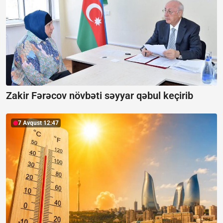
Zakir Fərəcov növbəti səyyar qəbul keçirib
7 Avqust 12:47