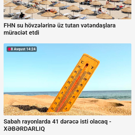
FHN su hövzələrinə üz tutan vətəndaşlara
müraciət etdi
8 Avqust 14:24
Sabah rayonlarda 41 dərəcə isti olacaq -
XƏBƏRDARLIQ