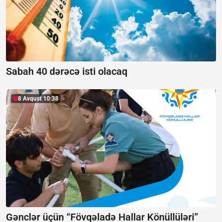
Sabah 40 dərəcə isti olacaq
8 Avqust 10:38
Gənclər üçün “Fövqəladə Hallar Könüllüləri”