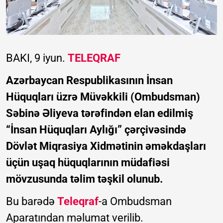
BAKI, 9 iyun.
TELEQRAF
Azərbaycan Respublikasının İnsan
Hüquqları üzrə Müvəkkili (Ombudsman)
Səbinə Əliyeva tərəfindən elan edilmiş
“İnsan Hüquqları Aylığı” çərçivəsində
Dövlət Miqrasiya Xidmətinin əməkdaşları
üçün uşaq hüquqlarının müdafiəsi
mövzusunda təlim təşkil olunub.
Bu barədə
Teleqraf
-a Ombudsman
Aparatından məlumat verilib.