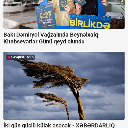
Bakı Dəmiryol Vağzalında Beynəlxalq
Kitabsevərlər Günü qeyd olundu
7 Avqust 16:15
İki gün güclü külək əsəcək -
XƏBƏRDARLIQ