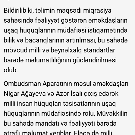
Bildirilib ki, təlimin məqsədi miqrasiya
sahəsində fəaliyyət göstərən əməkdaşların
uşaq hüquqlarının müdafiəsi istiqamətində
bilik və bacarıqlarının artırılması, bu sahədə
mövcud milli və beynəlxalq standartlar
barədə məlumatlılığının gücləndirilməsi
olub.
Ombudsman Aparatının məsul əməkdaşları
Nigar Ağayeva və Azər İsalı çıxış edərək
milli insan hüquqları təsisatlarının uşaq
hüquqlarının müdafiəsində rolu, Müvəkkilin
bu sahədə mandatı və fəaliyyəti barədə
ətraflı məlumat veriblər. Eləcə də milli