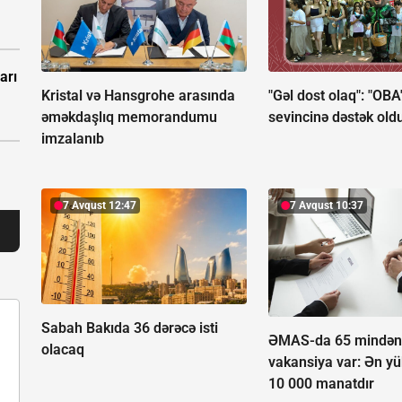
arı
Kristal və Hansgrohe arasında
"Gəl dost olaq": "OBA
əməkdaşlıq memorandumu
sevincinə dəstək old
imzalanıb
7 Avqust 12:47
7 Avqust 10:37
Sabah Bakıda 36 dərəcə isti
ƏMAS-da 65 mindən 
olacaq
vakansiya var:
Ən y
10 000 manatdır