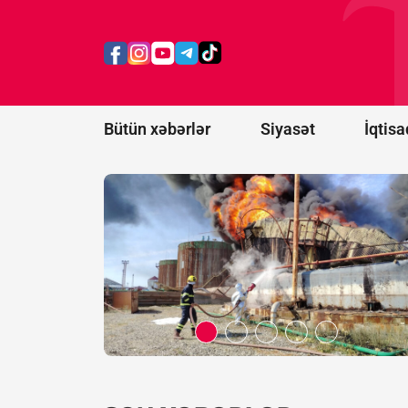
Bakının
Xətai
rayonunda
yanğın
başlayıb -
FOTO/VİDEO
Bütün xəbərlər
Siyasət
İqtisa