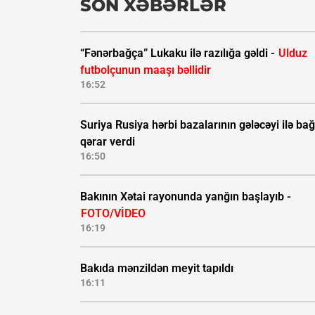
SON XƏBƏRLƏR
“Fənərbağça” Lukaku ilə razılığa gəldi -
Ulduz
futbolçunun maaşı bəllidir
16:52
Suriya Rusiya hərbi bazalarının gələcəyi ilə bağ
qərar verdi
16:50
Bakının Xətai rayonunda yanğın başlayıb -
FOTO/VİDEO
16:19
Bakıda mənzildən meyit tapıldı
16:11