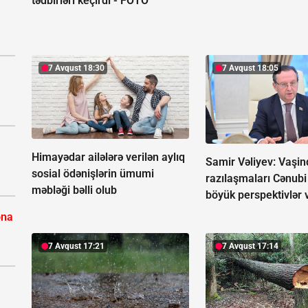
tədbirləri keçirdi -
FOTO
7 Avqust 18:30
7 Avqust 18:05
Himayədar ailələrə verilən aylıq
Samir Vəliyev: Vaşin
sosial ödənişlərin ümumi
razılaşmaları Cənub
məbləği bəlli olub
böyük perspektivlər 
ona
7 Avqust 17:21
7 Avqust 17:14