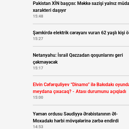
Pakistan XİN başçısı: Məkkə sazişi yalnız müda
xarakteri daşıyır
15:48
Şəmkirdə elektrik cərəyanı vuran 62 yaşlı kişi 
15:27
Netanyahu: İsrail Qəzzadan qoşunlarını geri
çəkməyəcək
15:17
Elvin Cəfərquliyev “Dinamo” ilə Bakıdakı oyund
meydana çıxacaq? -
Atası durumunu açıqladı
15:00
Yəmən ordusu Səudiyyə Ərəbistanının Əl-
Moxadakı hərbi mövqələrinə zərbə endirdi
14:53