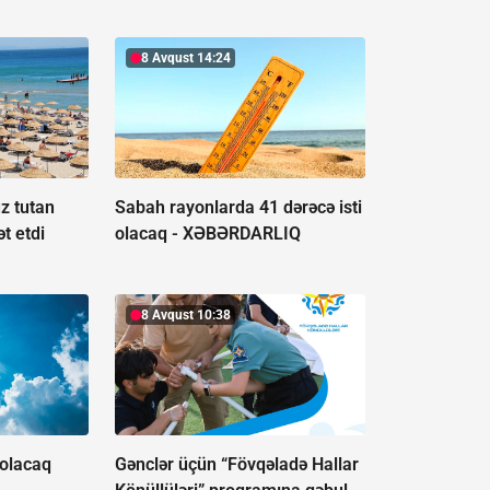
8 Avqust 14:24
z tutan
Sabah rayonlarda 41 dərəcə isti
t etdi
olacaq -
XƏBƏRDARLIQ
8 Avqust 10:38
 olacaq
Gənclər üçün “Fövqəladə Hallar