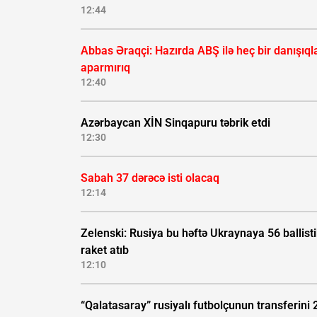
12:44
Abbas Əraqçi: Hazırda ABŞ ilə heç bir danışıql
aparmırıq
12:40
Azərbaycan XİN Sinqapuru təbrik etdi
12:30
Sabah 37 dərəcə isti olacaq
12:14
Zelenski: Rusiya bu həftə Ukraynaya 56 ballisti
raket atıb
12:10
“Qalatasaray” rusiyalı futbolçunun transferini 