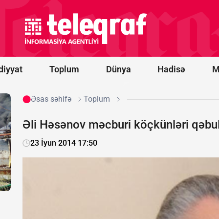
prosesi
artıq
praktiki
nəticələr
mərhələsinə
keçib -
RƏY
diyyat
Toplum
Dünya
Hadisə
M
Əsas səhifə
Toplum
Əli Həsənov məcburi köçkünləri qəbu
23 İyun 2014 17:50