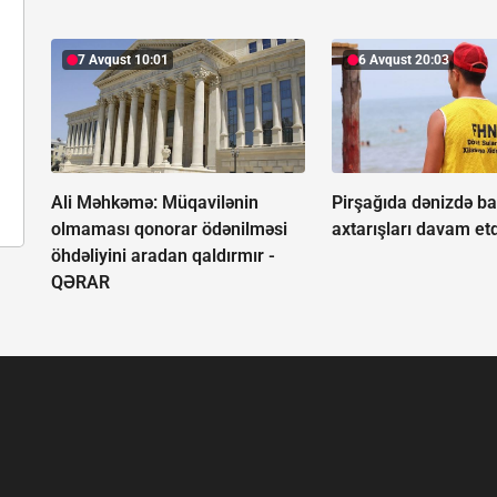
7 Avqust 10:01
6 Avqust 20:03
Ali Məhkəmə: Müqavilənin
Pirşağıda dənizdə ba
olmaması qonorar ödənilməsi
axtarışları davam etdi
öhdəliyini aradan qaldırmır -
QƏRAR