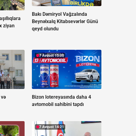
Bakı Dəmiryol Vağzalında
şıllıqlara
Beynəlxalq Kitabsevərlər Günü
x ziyan
qeyd olundu
7 Avqust 15:00
 və
Bizon lotereyasında daha 4
avtomobil sahibini tapdı
7 Avqust 14:21