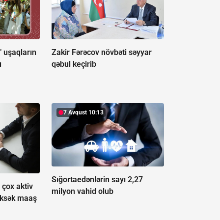
" uşaqların
Zakir Fərəcov növbəti səyyar
u
qəbul keçirib
7 Avqust 10:13
Sığortaedənlərin sayı 2,27
çox aktiv
milyon vahid olub
üksək maaş