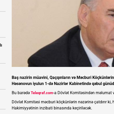
lı
Baş nazirin müavini, Qaçqınların və Məcburi Köçkünlərin İ
Həsənovun iyulun 1-də Nazirlər Kabinetində qəbul günüd
Bu barədə
-a Dövlət Komitəsindən məlumat ve
Teleqraf.com
Dövlət Komitəsi məcburi köçkünlərin nəzərinə çatdırır ki
Hakimiyyətinin inzibati binasında keçiriləcək.