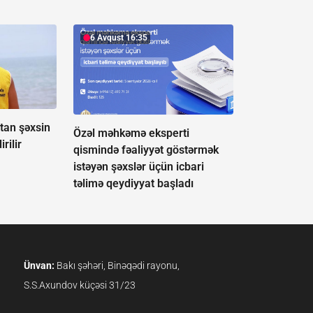
6 Avqust 16:35
tan şəxsin
Özəl məhkəmə eksperti
rilir
qismində fəaliyyət göstərmək
istəyən şəxslər üçün icbari
təlimə qeydiyyat başladı
Ünvan:
Bakı şəhəri, Binəqədi rayonu,
S.S.Axundov küçəsi 31/23