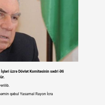
şləri üzrə Dövlət Komitəsinin sədri Əli
ür.
rilib.
, həmin qəbul Yasamal Rayon İcra