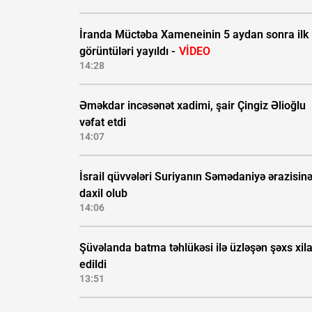
İranda Müctəba Xameneinin 5 aydan sonra ilk
görüntüləri yayıldı -
VİDEO
14:28
Əməkdar incəsənət xadimi, şair Çingiz Əlioğlu
vəfat etdi
14:07
İsrail qüvvələri Suriyanın Səmədaniyə ərazisin
daxil olub
14:06
Şüvəlanda batma təhlükəsi ilə üzləşən şəxs xil
edildi
13:51