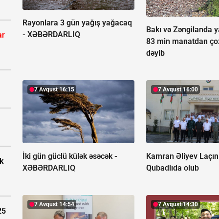
Rayonlara 3 gün yağış yağacaq
Bakı və Zəngilanda ya
-
XƏBƏRDARLIQ
ar
83 min manatdan ço
dəyib
7 Avqust 16:15
7 Avqust 16:00
İki gün güclü külək əsəcək -
Kamran Əliyev Laçın
k
XƏBƏRDARLIQ
Qubadlıda olub
7 Avqust 14:54
7 Avqust 14:30
25