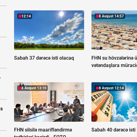
12:14
8 Avqust 14:57
Sabah 37 dərəcə isti olacaq
FHN su hövzələrinə ü
vətəndaşlara müraciə
ə
8 Avqust 13:10
8 Avqust 12:14
as
FHN silsilə maarifləndirmə
Sabah 40 dərəcə isti