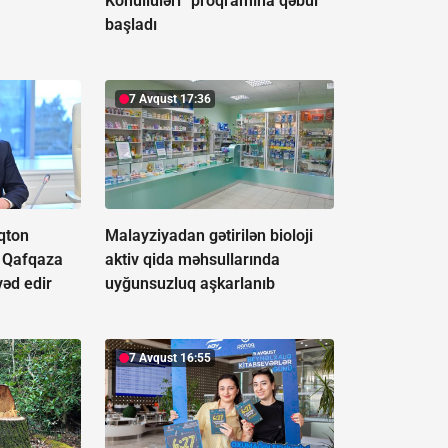
Könüllüləri” proqramına qəbul
başladı
7 Avqust 17:36
qton
Malayziyadan gətirilən bioloji
i Qafqaza
aktiv qida məhsullarında
vəd edir
uyğunsuzluq aşkarlanıb
7 Avqust 16:55