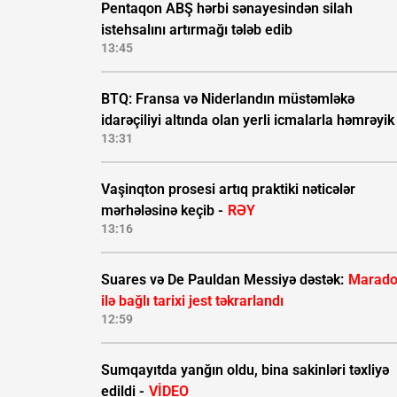
Pentaqon ABŞ hərbi sənayesindən silah
istehsalını artırmağı tələb edib
13:45
BTQ: Fransa və Niderlandın müstəmləkə
idarəçiliyi altında olan yerli icmalarla həmrəyik
13:31
Vaşinqton prosesi artıq praktiki nəticələr
mərhələsinə keçib -
RƏY
13:16
Suares və De Pauldan Messiyə dəstək:
Marad
ilə bağlı tarixi jest təkrarlandı
12:59
Sumqayıtda yanğın oldu, bina sakinləri təxliyə
edildi -
VİDEO