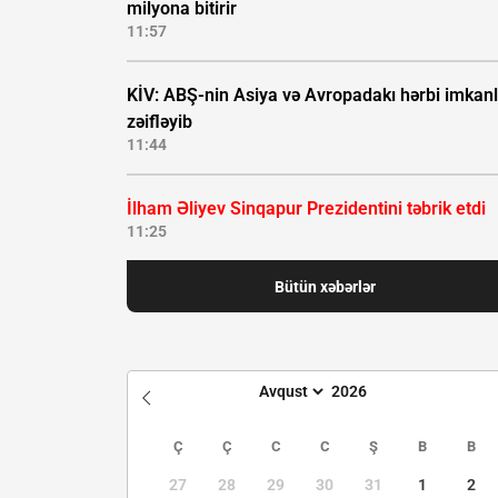
milyona bitirir
11:57
KİV: ABŞ-nin Asiya və Avropadakı hərbi imkanl
zəifləyib
11:44
İlham Əliyev Sinqapur Prezidentini təbrik etdi
11:25
Bütün xəbərlər
Ç
Ç
C
C
Ş
B
B
27
28
29
30
31
1
2