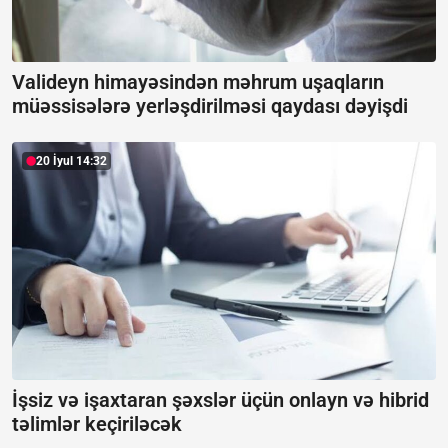
Valideyn himayəsindən məhrum uşaqların
müəssisələrə yerləşdirilməsi qaydası dəyişdi
20 İyul 14:32
İşsiz və işaxtaran şəxslər üçün onlayn və hibrid
təlimlər keçiriləcək