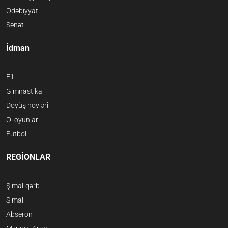
Ədəbiyyat
Sənət
İdman
F1
Gimnastika
Döyüş növləri
Əl oyunları
Futbol
REGİONLAR
Şimal-qərb
Şimal
Abşeron