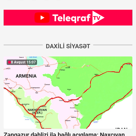
DAXILI SIYASƏT
8 Avqust 15:07
Zəngəzur dəhlizi ilə bağlı açıqlama:
Naxçıvan