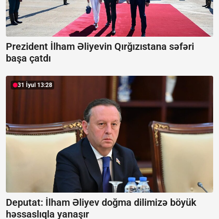
Prezident İlham Əliyevin Qırğızıstana səfəri
başa çatdı
31 İyul 13:28
Deputat: İlham Əliyev doğma dilimizə böyük
həssaslıqla yanaşır