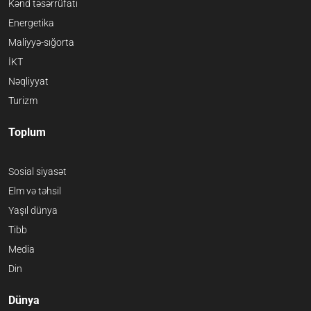
Kənd təsərrüfatı
Energetika
Maliyyə-sığorta
İKT
Nəqliyyat
Turizm
Toplum
Sosial siyasət
Elm və təhsil
Yaşıl dünya
Tibb
Media
Din
Dünya