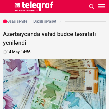
Əsas səhifə
Daxili siyasət
Azərbaycanda vahid büdcə təsnifatı
yeniləndi
14 May 14:56