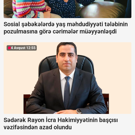
Sosial şəbəkələrdə yaş məhdudiyyəti tələbinin
pozulmasına görə cərimələr müəyyənləşdi
4 Avqust 12:55
Sədərək Rayon İcra Hakimiyyətinin başçısı
vəzifəsindən azad olundu