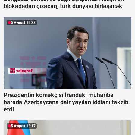
blokadadan çıxacaq, türk dünyası birləşəcək
5 Avqust 15:38
Prezidentin köməkçisi İrandakı müharibə
barədə Azərbaycana dair yayılan iddianı təkzib
etdi
5 Avqust 13:17