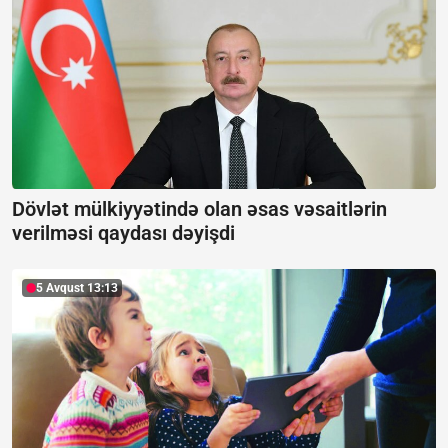
Dövlət mülkiyyətində olan əsas vəsaitlərin
verilməsi qaydası dəyişdi
5 Avqust 13:13