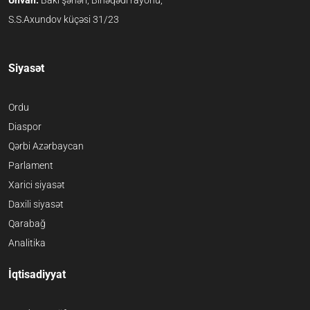
Ünvan:
Bakı şəhəri, Binəqədi rayonu,
S.S.Axundov küçəsi 31/23
Siyasət
Ordu
Diaspor
Qərbi Azərbaycan
Parlament
Xarici siyasət
Daxili siyasət
Qarabağ
Analitika
İqtisadiyyat