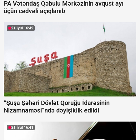
PA Vətəndaş Qəbulu Mərkəzinin avqust ayı
üçün cədvəli açıqlanıb
21 İyul 16:49
“Şuşa Şəhəri Dövlət Qoruğu İdarəsinin
Nizamnaməsi”ndə dəyişiklik edildi
21 İyul 16:41