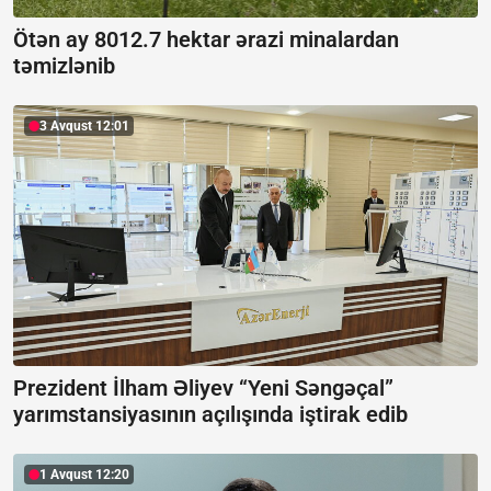
Ötən ay 8012.7 hektar ərazi minalardan
təmizlənib
3 Avqust 12:01
Prezident İlham Əliyev “Yeni Səngəçal”
yarımstansiyasının açılışında iştirak edib
1 Avqust 12:20