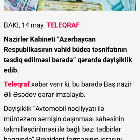
BAKI, 14 may.
TELEQRAF
Nazirlər Kabineti “Azərbaycan
Respublikasının vahid büdcə təsnifatının
təsdiq edilməsi barədə” qərarda dəyişiklik
edib.
Teleqraf
xəbər verir ki, bu barədə Baş nazir
Əli Əsədov qərar imzalayıb.
Dəyişiklik “Avtomobil nəqliyyatı ilə
müntəzəm sərnişin daşınması sahəsinin
təkmilləşdirilməsi ilə bağlı bəzi tədbirlər
haqqında” Prezident fərmanının icrasını