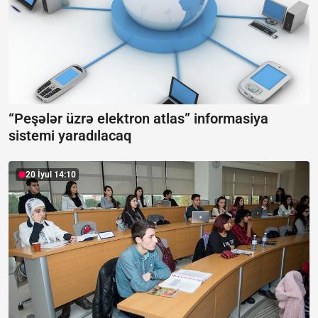
“Peşələr üzrə elektron atlas” informasiya
sistemi yaradılacaq
20 İyul 14:10