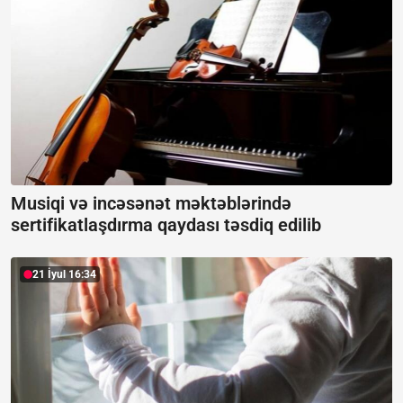
Musiqi və incəsənət məktəblərində
sertifikatlaşdırma qaydası təsdiq edilib
21 İyul 16:34