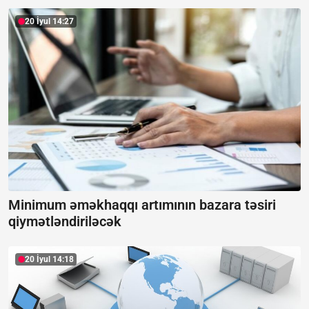
20 İyul 14:27
Minimum əməkhaqqı artımının bazara təsiri
qiymətləndiriləcək
20 İyul 14:18