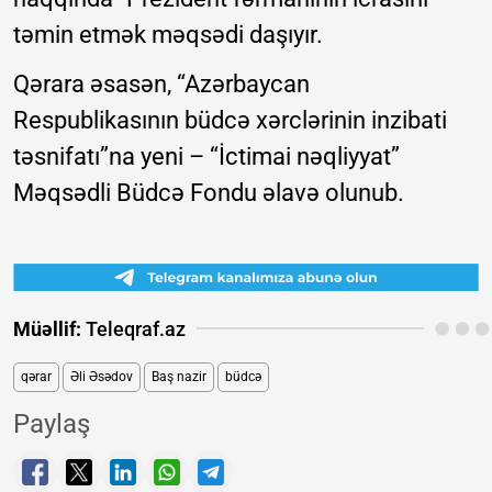
təmin etmək məqsədi daşıyır.
Qərara əsasən, “Azərbaycan
Respublikasının büdcə xərclərinin inzibati
təsnifatı”na yeni – “İctimai nəqliyyat”
Məqsədli Büdcə Fondu əlavə olunub.
Müəllif:
Teleqraf.az
qərar
Əli Əsədov
Baş nazir
büdcə
Paylaş