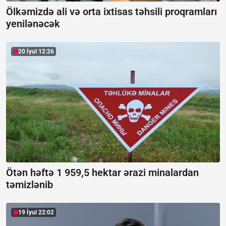
Ölkəmizdə ali və orta ixtisas təhsili proqramları
yenilənəcək
20 İyul 12:26
Ötən həftə 1 959,5 hektar ərazi minalardan
təmizlənib
19 İyul 22:02