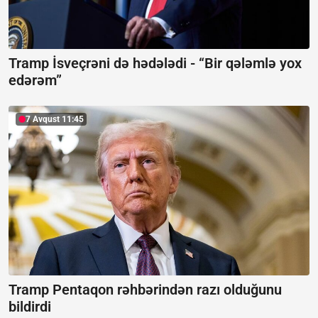
Tramp İsveçrəni də hədələdi -
“Bir qələmlə yox
edərəm”
7 Avqust 11:45
Tramp Pentaqon rəhbərindən razı olduğunu
bildirdi