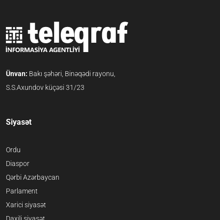
Ünvan:
Bakı şəhəri, Binəqədi rayonu,
S.S.Axundov küçəsi 31/23
Siyasət
Ordu
Diaspor
Qərbi Azərbaycan
Parlament
Xarici siyasət
Daxili siyasət