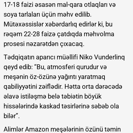
17-18 faizi əsasən mal-qara otlaqları və
soya tarlaları üçün məhv edilib.
Mütəxəssislər xəbərdarlıq edirlər ki, bu
rəqəm 22-28 faizə çatdıqda məhvolma
prosesi nəzarətdən çıxacaq.
Tədqiqatın aparıcı müəllifi Niko Vunderlinq
qeyd edib: “Bu, atmosferi qurudur və
meşənin öz-özünə yağıntı yaratmaq
qabiliyyətini zəiflədir. Hətta orta dərəcədə
əlavə istiləşmə belə təbiətin böyük
hissələrində kaskad təsirlərinə səbəb ola
bilər”.
Alimlər Amazon meşələrinin özünü təmin