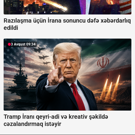
Razılaşma üçün İrana sonuncu dəfə xəbərdarlıq
edildi
3 Avqust 09:34
Tramp İranı qeyri-adi və kreativ şəkildə
cəzalandırmaq istəyir