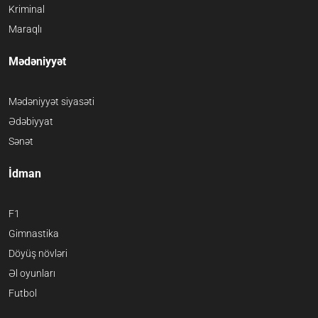
Kriminal
Maraqlı
Mədəniyyət
Mədəniyyət siyasəti
Ədəbiyyat
Sənət
İdman
F1
Gimnastika
Döyüş növləri
Əl oyunları
Futbol