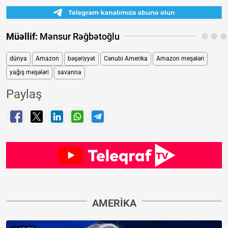
Müəllif:
Mənsur Rəğbətoğlu
dünya
Amazon
bəşəriyyət
Cənubi Amerika
Amazon meşələri
yağış meşələri
savanna
Paylaş
AMERIKA