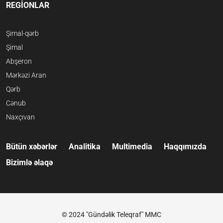
REGİONLAR
Şimal-qərb
Şimal
Abşeron
Mərkəzi Aran
Qərb
Cənub
Naxçıvan
Bütün xəbərlər
Analitika
Multimedia
Haqqımızda
Bizimlə əlaqə
© 2024 "Gündəlik Teleqraf" MMC