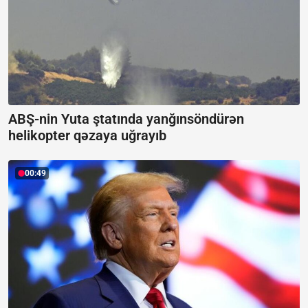
ABŞ-nin Yuta ştatında yanğınsöndürən
helikopter qəzaya uğrayıb
00:49