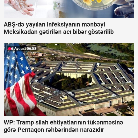
ABŞ-də yayılan infeksiyanın mənbəyi
Meksikadan gətirilən acı bibər göstərilib
6 Avqust 06:58
WP: Tramp silah ehtiyatlarının tükənməsinə
görə Pentaqon rəhbərindən narazıdır