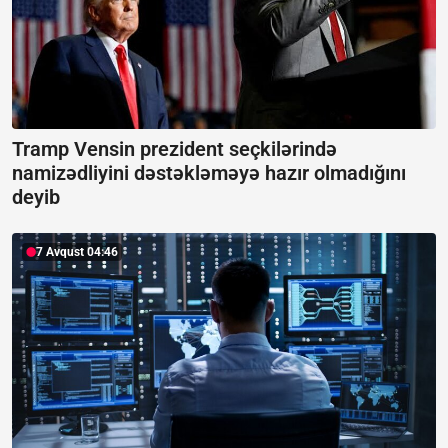
Tramp Vensin prezident seçkilərində
namizədliyini dəstəkləməyə hazır olmadığını
deyib
7 Avqust 04:46