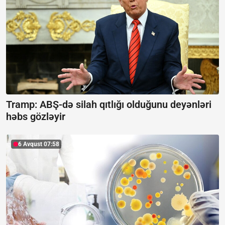
Tramp: ABŞ-də silah qıtlığı olduğunu deyənləri
həbs gözləyir
6 Avqust 07:58