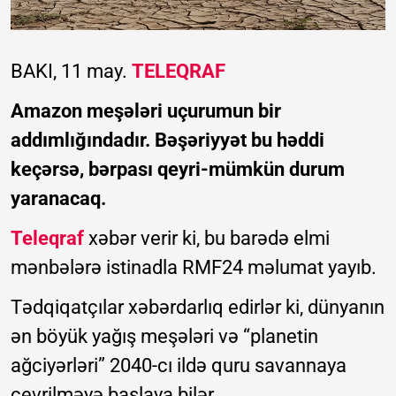
BAKI, 11 may.
TELEQRAF
Amazon meşələri uçurumun bir
addımlığındadır. Bəşəriyyət bu həddi
keçərsə, bərpası qeyri-mümkün durum
yaranacaq.
Teleqraf
xəbər verir ki, bu barədə elmi
mənbələrə istinadla RMF24 məlumat yayıb.
Tədqiqatçılar xəbərdarlıq edirlər ki, dünyanın
ən böyük yağış meşələri və “planetin
ağciyərləri” 2040-cı ildə quru savannaya
çevrilməyə başlaya bilər.