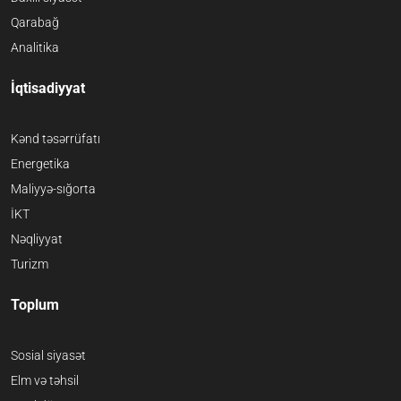
Qarabağ
Analitika
İqtisadiyyat
Kənd təsərrüfatı
Energetika
Maliyyə-sığorta
İKT
Nəqliyyat
Turizm
Toplum
Sosial siyasət
Elm və təhsil