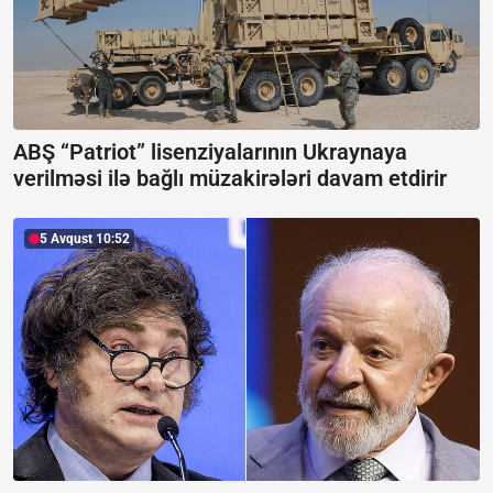
ABŞ “Patriot” lisenziyalarının Ukraynaya
verilməsi ilə bağlı müzakirələri davam etdirir
5 Avqust 10:52