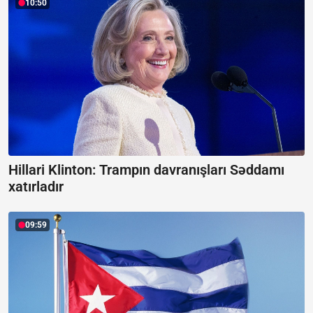
10:50
Hillari Klinton:
Trampın davranışları Səddamı
xatırladır
09:59