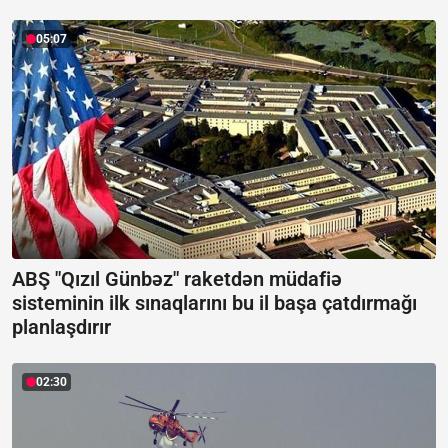
05:07
ABŞ "Qızıl Günbəz" raketdən müdafiə
sisteminin ilk sınaqlarını bu il başa çatdırmağı
planlaşdırır
02:30