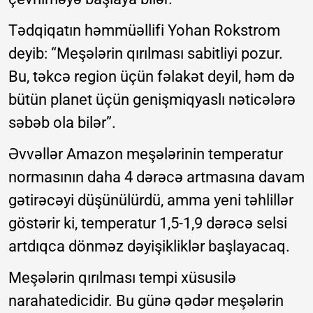
Tədqiqatın həmmüəllifi Yohan Rokstrom
deyib: “Meşələrin qırılması sabitliyi pozur.
Bu, təkcə region üçün fəlakət deyil, həm də
bütün planet üçün genişmiqyaslı nəticələrə
səbəb ola bilər”.
Əvvəllər Amazon meşələrinin temperatur
normasının daha 4 dərəcə artmasına davam
gətirəcəyi düşünülürdü, amma yeni təhlillər
göstərir ki, temperatur 1,5-1,9 dərəcə selsi
artdıqca dönməz dəyişikliklər başlayacaq.
Meşələrin qırılması tempi xüsusilə
narahatedicidir. Bu günə qədər meşələrin