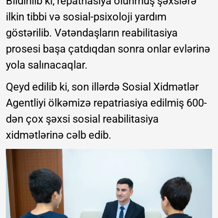
Bildirilib ki, repatriasiya olunmuş şəxslərə
ilkin tibbi və sosial-psixoloji yardım
göstərilib. Vətəndaşların reabilitasiya
prosesi başa çatdıqdan sonra onlar evlərinə
yola salınacaqlar.
Qeyd edilib ki, son illərdə Sosial Xidmətlər
Agentliyi ölkəmizə repatriasiya edilmiş 600-
dən çox şəxsi sosial reabilitasiya
xidmətlərinə cəlb edib.