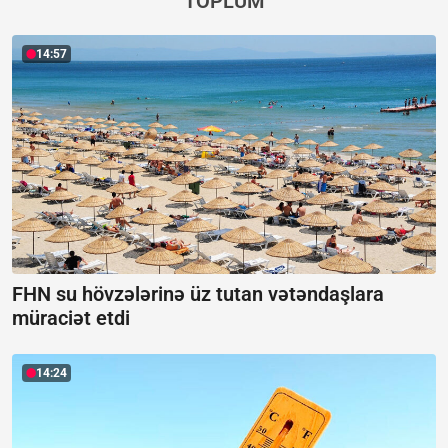
TOPLUM
14:57
FHN su hövzələrinə üz tutan vətəndaşlara
müraciət etdi
14:24