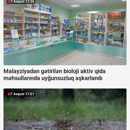
7 Avqust 17:36
Malayziyadan gətirilən bioloji aktiv qida
məhsullarında uyğunsuzluq aşkarlanıb
7 Avqust 17:21