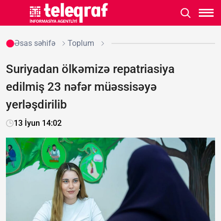
Əsas səhifə
Toplum
Suriyadan ölkəmizə repatriasiya
edilmiş 23 nəfər müəssisəyə
yerləşdirilib
13 İyun 14:02