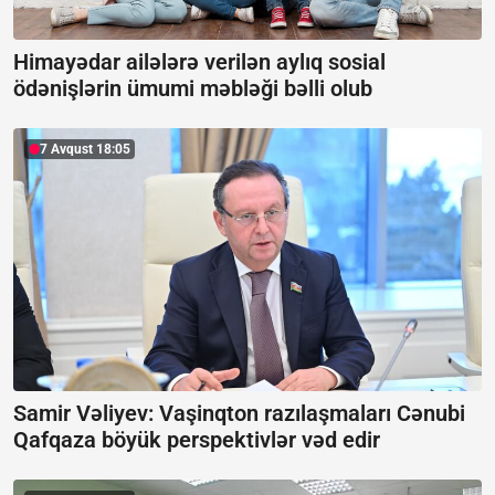
Himayədar ailələrə verilən aylıq sosial
ödənişlərin ümumi məbləği bəlli olub
7 Avqust 18:05
Samir Vəliyev: Vaşinqton razılaşmaları Cənubi
Qafqaza böyük perspektivlər vəd edir