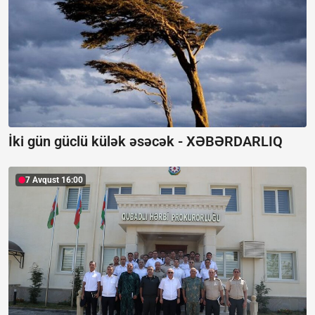
İki gün güclü külək əsəcək -
XƏBƏRDARLIQ
7 Avqust 16:00