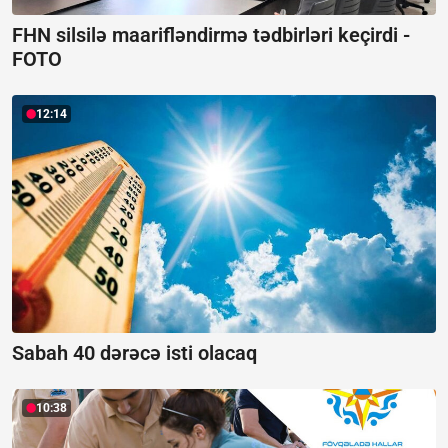
FHN silsilə maarifləndirmə tədbirləri keçirdi -
FOTO
12:14
Sabah 40 dərəcə isti olacaq
10:38