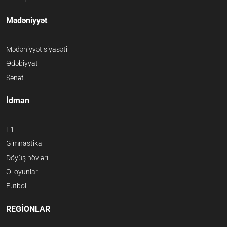
Mədəniyyət
Mədəniyyət siyasəti
Ədəbiyyat
Sənət
İdman
F1
Gimnastika
Döyüş növləri
Əl oyunları
Futbol
REGİONLAR