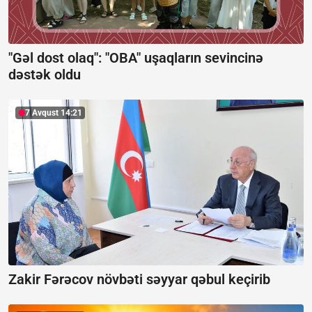
"Gəl dost olaq": "OBA" uşaqların sevincinə
dəstək oldu
7 Avqust 14:21
Zakir Fərəcov növbəti səyyar qəbul keçirib