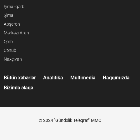
Şimal-qərb
Şimal
Abşeron
Mərkəzi Aran
Qərb
Cənub
Naxçıvan
Bütün xəbərlər
Analitika
Multimedia
Haqqımızda
Bizimlə əlaqə
© 2024 "Gündəlik Teleqraf" MMC