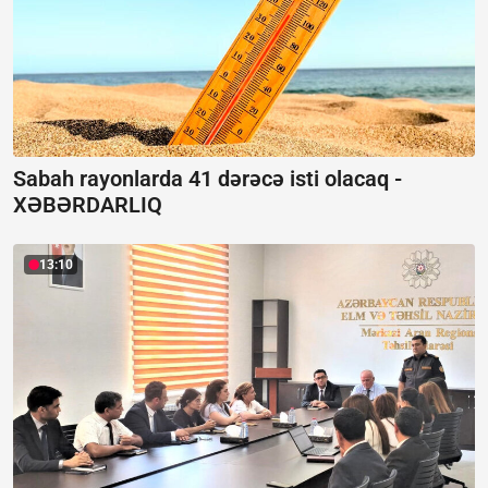
Sabah rayonlarda 41 dərəcə isti olacaq -
XƏBƏRDARLIQ
13:10