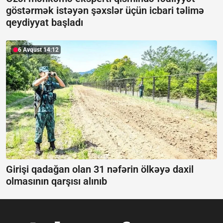
göstərmək istəyən şəxslər üçün icbari təlimə
qeydiyyat başladı
6 Avqust 14:12
Girişi qadağan olan 31 nəfərin ölkəyə daxil
olmasının qarşısı alınıb