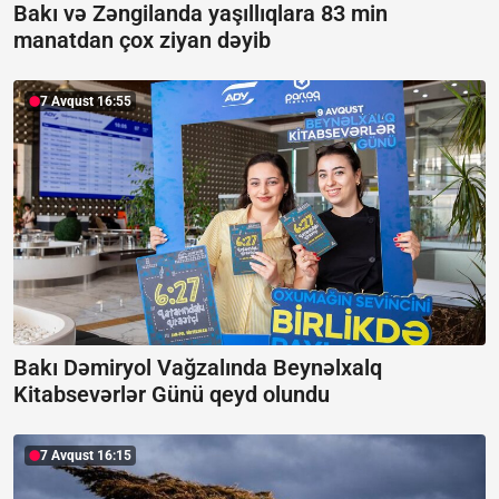
Bakı və Zəngilanda yaşıllıqlara 83 min
manatdan çox ziyan dəyib
7 Avqust 16:55
Bakı Dəmiryol Vağzalında Beynəlxalq
Kitabsevərlər Günü qeyd olundu
7 Avqust 16:15