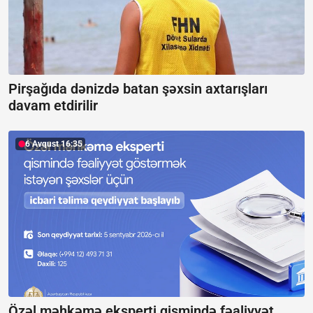
Pirşağıda dənizdə batan şəxsin axtarışları
davam etdirilir
6 Avqust 16:35
Özəl məhkəmə eksperti qismində fəaliyyət