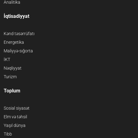
Analitika
İqtisadiyyat
Kənd təsərrüfatı
Energetika
Maliyyə-sığorta
İKT
Nəqliyyat
Turizm
Toplum
Sosial siyasət
Elm və təhsil
Yaşıl dünya
Tibb