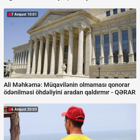
7 Avqust 10:01
Ali Məhkəmə: Müqavilənin olmaması qonorar
ödənilməsi öhdəliyini aradan qaldırmır -
QƏRAR
6 Avqust 20:03