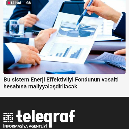
14 İyul 11:38
Bu sistem Enerji Effektivliyi Fondunun vəsaiti
hesabına maliyyələşdiriləcək