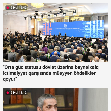
15 İyul 16:42
"Orta güc statusu dövlət üzərinə beynəlxalq
ictimaiyyət qarşısında müəyyən öhdəliklər
qoyur"
15 İyul 13:12