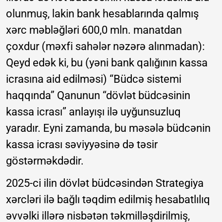
olunmuş, lakin bank hesablarında qalmış
xərc məbləğləri 600,0 mln. manatdan
çoxdur (məxfi sahələr nəzərə alınmadan):
Qeyd edək ki, bu (yəni bank qalığının kassa
icrasına aid edilməsi) “Büdcə sistemi
haqqında” Qanunun “dövlət büdcəsinin
kassa icrası” anlayışı ilə uyğunsuzluq
yaradır. Eyni zamanda, bu məsələ büdcənin
kassa icrası səviyyəsinə də təsir
göstərməkdədir.
2025-ci ilin dövlət büdcəsindən Strategiya
xərcləri ilə bağlı təqdim edilmiş hesabatlılıq
əvvəlki illərə nisbətən təkmilləşdirilmiş,