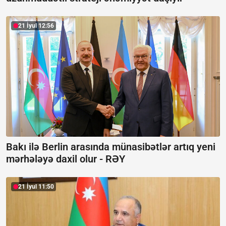
21 İyul 12:56
Bakı ilə Berlin arasında münasibətlər artıq yeni
mərhələyə daxil olur -
RƏY
21 İyul 11:50