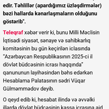
edir. Təhlillər (apardığımız üzləşdirmələr)
bəzi hallarda kənarlaşmaların olduğunu
göstərib".
Teleqraf
xəbər verir ki, bunu Milli Məclisin
İqtisadi siyasət, sənaye və sahibkarlıq
komitəsinin bu gün keçirilən iclasında
“Azərbaycan Respublikasının 2025-ci il
dövlət büdcəsinin icrası haqqında”
qanununun layihəsindən bəhs edərkən
Hesablama Palatasının sədri Vüqar
Gülməmmədov deyib.
O qeyd edib ki, hesabat ilində və əvvəlki
illərdə dövlət büdcəsinin kassa icrasına aid