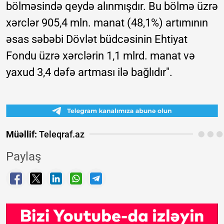
bölməsində qeydə alınmışdır. Bu bölmə üzrə
xərclər 905,4 mln. manat (48,1%) artımının
əsas səbəbi Dövlət büdcəsinin Ehtiyat
Fondu üzrə xərclərin 1,1 mlrd. manat və
yaxud 3,4 dəfə artması ilə bağlıdır".
Müəllif:
Teleqraf.az
Paylaş