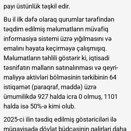
payı üstünlük təşkil edir.
Bu il ilk dəfə olaraq qurumlar tərəfindən
təqdim edilmiş məlumatların müvafiq
informasiya sistemi üzrə yığılmasını və
emalını həyata keçirməyə çalışmışıq.
Məlumatların təhlili göstərir ki, iqtisadi
təsnifatın malların satınalınması və qeyri-
maliyyə aktivləri bölməsinin tərkibinin 64
istiqamət (paraqraf, maddə) üzrə
ümumilikdə 927 halda icra 0 olmuş, 1101
halda isə 50%-ə kimi olub.
2025-ci ilin təsdiq edilmiş göstəriciləri ilə
müqayisədə dövlət büdcəsinin gəlirləri daha