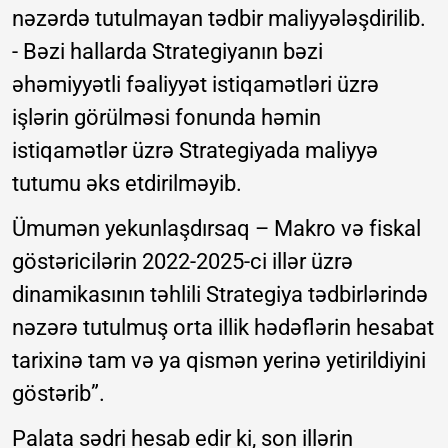
nəzərdə tutulmayan tədbir maliyyələşdirilib.
- Bəzi hallarda Strategiyanın bəzi
əhəmiyyətli fəaliyyət istiqamətləri üzrə
işlərin görülməsi fonunda həmin
istiqamətlər üzrə Strategiyada maliyyə
tutumu əks etdirilməyib.
Ümumən yekunlaşdırsaq – Makro və fiskal
göstəricilərin 2022-2025-ci illər üzrə
dinamikasının təhlili Strategiya tədbirlərində
nəzərə tutulmuş orta illik hədəflərin hesabat
tarixinə tam və ya qismən yerinə yetirildiyini
göstərib”.
Palata sədri hesab edir ki, son illərin