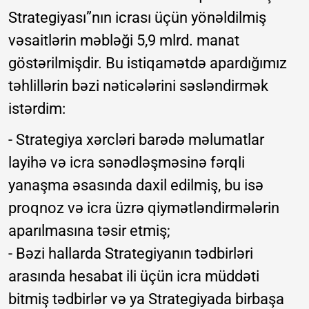
Strategiyası”nın icrası üçün yönəldilmiş
vəsaitlərin məbləği 5,9 mlrd. manat
göstərilmişdir. Bu istiqamətdə apardığımız
təhlillərin bəzi nəticələrini səsləndirmək
istərdim:
- Strategiya xərcləri barədə məlumatlar
layihə və icra sənədləşməsinə fərqli
yanaşma əsasında daxil edilmiş, bu isə
proqnoz və icra üzrə qiymətləndirmələrin
aparılmasına təsir etmiş;
- Bəzi hallarda Strategiyanın tədbirləri
arasında hesabat ili üçün icra müddəti
bitmiş tədbirlər və ya Strategiyada birbaşa