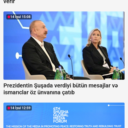
verir
14 İyul 15:08
Prezidentin Şuşada verdiyi bütün mesajlar və
ismarıclar öz ünvanına çatıb
14 İyul 12:59