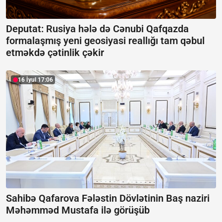
Deputat: Rusiya hələ də Cənubi Qafqazda
formalaşmış yeni geosiyasi reallığı tam qəbul
etməkdə çətinlik çəkir
16 İyul 17:06
Sahibə Qafarova Fələstin Dövlətinin Baş naziri
Məhəmməd Mustafa ilə görüşüb