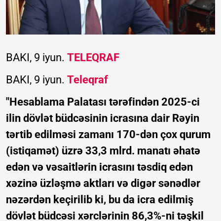
BAKI, 9 iyun.
TELEQRAF
BAKI, 9 iyun.
Teleqraf
"Hesablama Palatası tərəfindən 2025-ci
ilin dövlət büdcəsinin icrasına dair Rəyin
tərtib edilməsi zamanı 170-dən çox qurum
(istiqamət) üzrə 33,3 mlrd. manatı əhatə
edən və vəsaitlərin icrasını təsdiq edən
xəzinə üzləşmə aktları və digər sənədlər
nəzərdən keçirilib ki, bu da icra edilmiş
dövlət büdcəsi xərclərinin 86,3%-ni təşkil