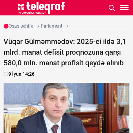
Əsas səhifə
Parlament
Vüqar Gülməmmədov: 2025-ci ildə 3,1
mlrd. manat defisit proqnozuna qarşı
580,0 mln. manat profisit qeydə alınıb
9 İyun 14:26