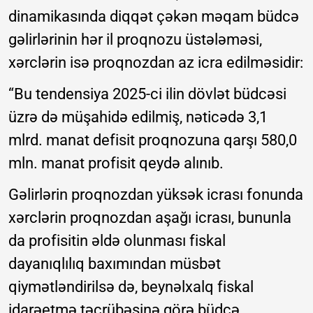
dinamikasında diqqət çəkən məqam büdcə
gəlirlərinin hər il proqnozu üstələməsi,
xərclərin isə proqnozdan az icra edilməsidir:
“Bu tendensiya 2025-ci ilin dövlət büdcəsi
üzrə də müşahidə edilmiş, nəticədə 3,1
mlrd. manat defisit proqnozuna qarşı 580,0
mln. manat profisit qeydə alınıb.
Gəlirlərin proqnozdan yüksək icrası fonunda
xərclərin proqnozdan aşağı icrası, bununla
da profisitin əldə olunması fiskal
dayanıqlılıq baxımından müsbət
qiymətləndirilsə də, beynəlxalq fiskal
idarəetmə təcrübəsinə görə büdcə