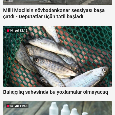
Milli Məclisin növbədənkənar sessiyası başa
çatdı -
Deputatlar üçün tətil başladı
14 İyul 12:12
Balıqçılıq sahəsində bu yoxlamalar olmayacaq
14 İyul 11:58