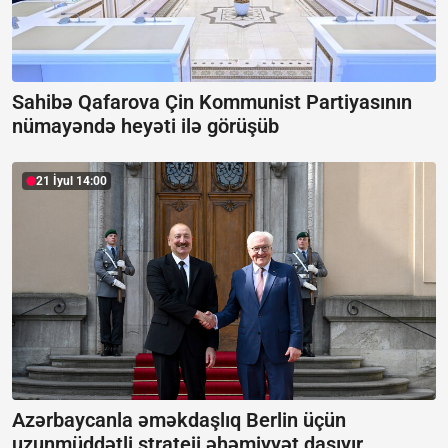
Sahibə Qafarova Çin Kommunist Partiyasının
nümayəndə heyəti ilə görüşüb
21 İyul 14:00
Azərbaycanla əməkdaşlıq Berlin üçün
uzunmüddətli strateji əhəmiyyət daşıyır