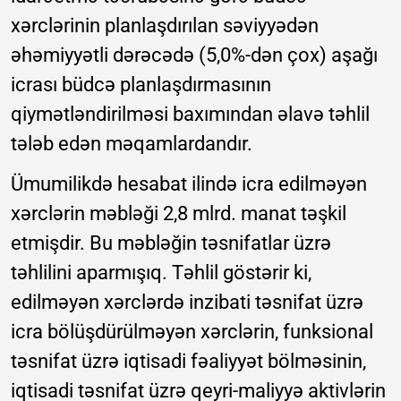
xərclərinin planlaşdırılan səviyyədən
əhəmiyyətli dərəcədə (5,0%-dən çox) aşağı
icrası büdcə planlaşdırmasının
qiymətləndirilməsi baxımından əlavə təhlil
tələb edən məqamlardandır.
Ümumilikdə hesabat ilində icra edilməyən
xərclərin məbləği 2,8 mlrd. manat təşkil
etmişdir. Bu məbləğin təsnifatlar üzrə
təhlilini aparmışıq. Təhlil göstərir ki,
edilməyən xərclərdə inzibati təsnifat üzrə
icra bölüşdürülməyən xərclərin, funksional
təsnifat üzrə iqtisadi fəaliyyət bölməsinin,
iqtisadi təsnifat üzrə qeyri-maliyyə aktivlərin