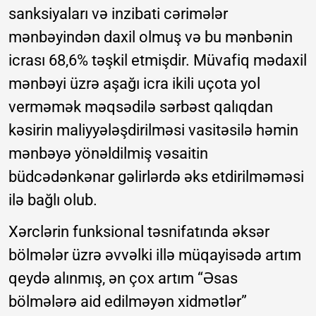
sanksiyaları və inzibati cərimələr
mənbəyindən daxil olmuş və bu mənbənin
icrası 68,6% təşkil etmişdir. Müvafiq mədaxil
mənbəyi üzrə aşağı icra ikili uçota yol
verməmək məqsədilə sərbəst qalıqdan
kəsirin maliyyələşdirilməsi vasitəsilə həmin
mənbəyə yönəldilmiş vəsaitin
büdcədənkənar gəlirlərdə əks etdirilməməsi
ilə bağlı olub.
Xərclərin funksional təsnifatında əksər
bölmələr üzrə əvvəlki illə müqayisədə artım
qeydə alınmış, ən çox artım “Əsas
bölmələrə aid edilməyən xidmətlər”