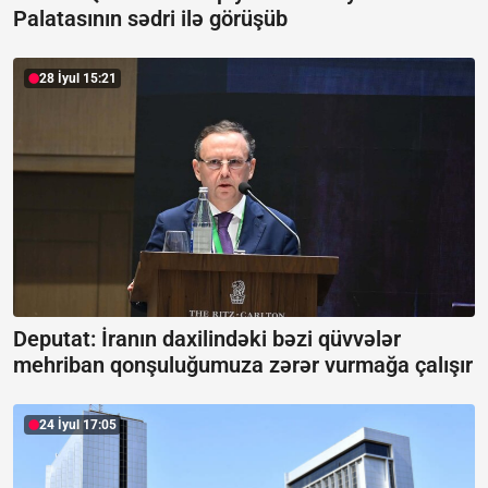
Palatasının sədri ilə görüşüb
28 İyul 15:21
Deputat: İranın daxilindəki bəzi qüvvələr
mehriban qonşuluğumuza zərər vurmağa çalışır
24 İyul 17:05