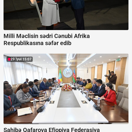
Milli Məclisin sədri Cənubi Afrika
Respublikasına səfər edib
29 İyul 15:07
Sahibə Qafarova Efiopiya Federasiya