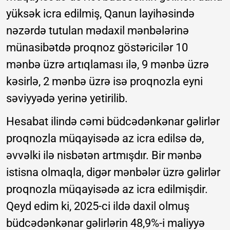
yüksək icra edilmiş, Qanun layihəsində
nəzərdə tutulan mədaxil mənbələrinə
münasibətdə proqnoz göstəricilər 10
mənbə üzrə artıqlaması ilə, 9 mənbə üzrə
kəsirlə, 2 mənbə üzrə isə proqnozla eyni
səviyyədə yerinə yetirilib.
Hesabat ilində cəmi büdcədənkənar gəlirlər
proqnozla müqayisədə az icra edilsə də,
əvvəlki ilə nisbətən artmışdır. Bir mənbə
istisna olmaqla, digər mənbələr üzrə gəlirlər
proqnozla müqayisədə az icra edilmişdir.
Qeyd edim ki, 2025-ci ildə daxil olmuş
büdcədənkənar gəlirlərin 48,9%-i maliyyə