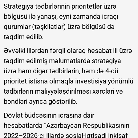
Strategiya tədbirlərinin prioritetlər üzrə
bölgüsü ilə yanaşı, eyni zamanda icraçı
qurumlar (təşkilatlar) üzrə bölgüsü də
təqdim edilib.
Əvvəlki illərdən fərqli olaraq hesabat ili üzrə
təqdim edilmiş məlumatlarda strategiya
üzrə həm digər tədbirlərin, həm də 4-cü
prioritet istisna olmaqla investisiya yönümlü
tədbirlərin maliyyələşdirilməsi xərcləri və
bəndləri ayrıca göstərilib.
Dövlət büdcəsinin icrasına dair
hesabatlarda “Azərbaycan Respublikasının
2022–2026-cı illərdə sosial-iqtisadi inkişaf