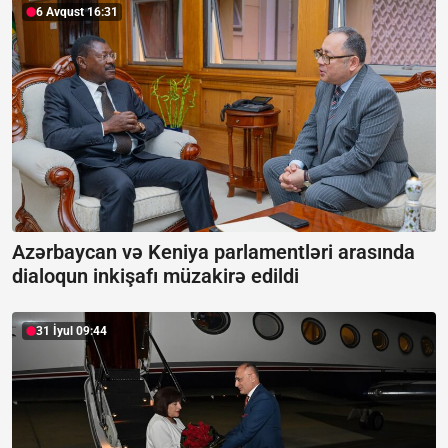
6 Avqust 16:31
Azərbaycan və Keniya parlamentləri arasında
dialoqun inkişafı müzakirə edildi
31 İyul 09:44