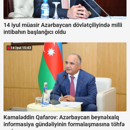
14 iyul müasir Azərbaycan dövlətçiliyində milli
intibahın başlanğıcı oldu
14 İyul 15:43
Kamaləddin Qafarov: Azərbaycan beynəlxalq
informasiya gündəliyinin formalaşmasına töhfə