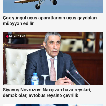
Çox yüngül uçuş aparatlarının uçuş qaydaları
müəyyən edilir
14 İyul 11:48
Siyavuş Novruzov: Naxçıvan hava reysləri,
demək olar, avtobus reysinə çevrilib