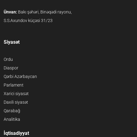
Ünvan:
Bakı şəhəri, Binəqədi rayonu,
S.S.Axundov küçəsi 31/23
Siyasət
Ordu
Diaspor
Qərbi Azərbaycan
Parlament
Xarici siyasət
Daxili siyasət
Qarabağ
Analitika
İqtisadiyyat