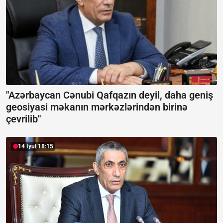
"Azərbaycan Cənubi Qafqazın deyil, daha geniş
geosiyasi məkanın mərkəzlərindən birinə
çevrilib"
14 İyul 18:15