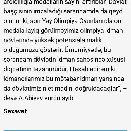
ardıcıllıqla medalların sayını artırıblar. Dövlət
başçısının imzaladığı sərəncamda da qeyd
olunur ki, son Yay Olimpiya Oyunlarında on
medala layiq görülməyimiz olimpiya idman
növlərində yüksək potensiala malik
olduğumuzu göstərir. Ümumiyyətlə, bu
sərəncam dövlətin idman sahəsində xüsusi
diqqətinin təzahürüdür. Hesab edirəm ki,
idmançılarımız bu mötəbər idman yarışında
da dövlətimizin etimadını doğruldacaqlar”, –
deyə A.Abiyev vurğulayıb.
Səxavət