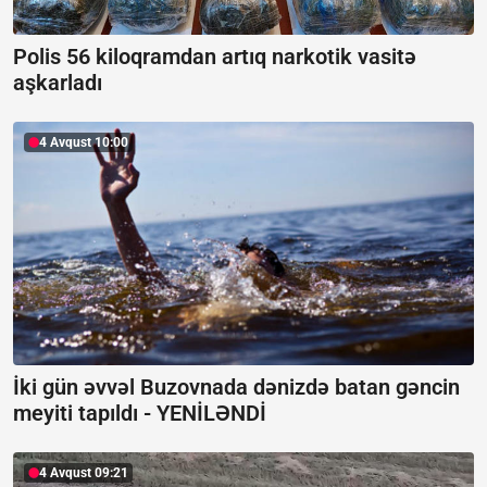
Polis 56 kiloqramdan artıq narkotik vasitə
aşkarladı
4 Avqust 10:00
İki gün əvvəl Buzovnada dənizdə batan gəncin
meyiti tapıldı -
YENİLƏNDİ
4 Avqust 09:21