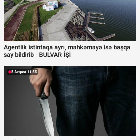
Agentlik istintaqa ayrı, məhkəməyə isə başqa
say bildirib -
BULVAR İŞİ
5 Avqust 11:55