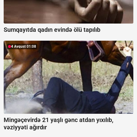
Sumqayıtda qadın evində ölü tapılıb
4 Avqust 01:08
Mingəçevirdə 21 yaşlı gənc atdan yıxılıb,
vəziyyəti ağırdır