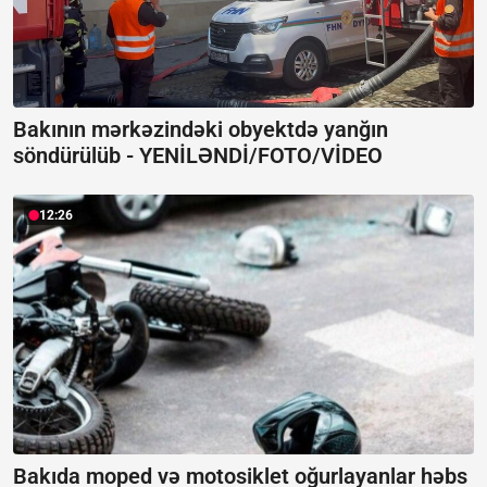
Bakının mərkəzindəki obyektdə yanğın
söndürülüb -
YENİLƏNDİ/FOTO/VİDEO
12:26
Bakıda moped və motosiklet oğurlayanlar həbs