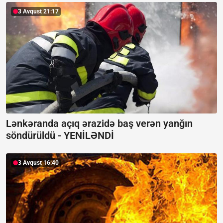
3 Avqust 21:17
Lənkəranda açıq ərazidə baş verən yanğın
söndürüldü -
YENİLƏNDİ
3 Avqust 16:40