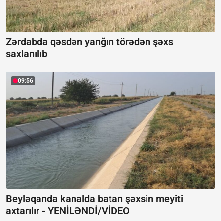
Zərdabda qəsdən yanğın törədən şəxs
saxlanılıb
09:56
Beyləqanda kanalda batan şəxsin meyiti
axtarılır -
YENİLƏNDİ/VİDEO