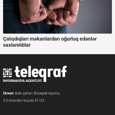
Çalışdıqları məkanlardan oğurluq edənlər
saxlanılıblar
Ünvan:
Bakı şəhəri, Binəqədi rayonu,
S.S.Axundov küçəsi 31/23