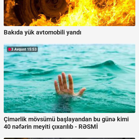
Bakıda yük avtomobili yandı
3 Avqust 15:53
Çimərlik mövsümü başlayandan bu günə kimi
40 nəfərin meyiti çıxarılıb -
RƏSMİ