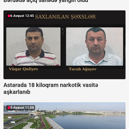
Bərdədə açıq sahədə yanğın oldu
6 Avqust 12:45
Astarada 18 kiloqram narkotik vasitə
aşkarlanıb
5 Avqust 11:58