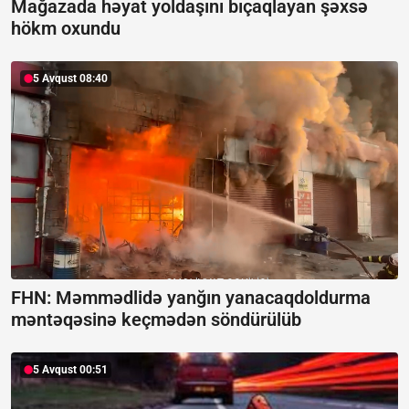
Mağazada həyat yoldaşını bıçaqlayan şəxsə
hökm oxundu
5 Avqust 08:40
FHN: Məmmədlidə yanğın yanacaqdoldurma
məntəqəsinə keçmədən söndürülüb
5 Avqust 00:51