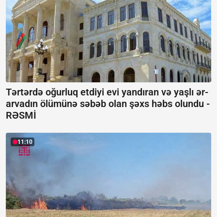
Tərtərdə oğurluq etdiyi evi yandıran və yaşlı ər-
arvadın ölümünə səbəb olan şəxs həbs olundu -
RƏSMİ
11:10