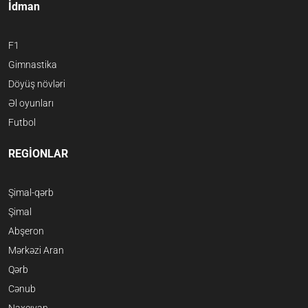
İdman
F1
Gimnastika
Döyüş növləri
Əl oyunları
Futbol
REGİONLAR
Şimal-qərb
Şimal
Abşeron
Mərkəzi Aran
Qərb
Cənub
Naxçıvan