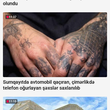
olundu
11:37
Sumqayıtda avtomobil qaçıran, çimərlikdə
telefon oğurlayan şəxslər saxlanılıb
11:15