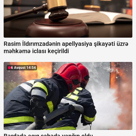
Rasim İldırımzadənin apellyasiya şikayəti üzrə
məhkəmə iclası keçirildi
6 Avqust 14:54