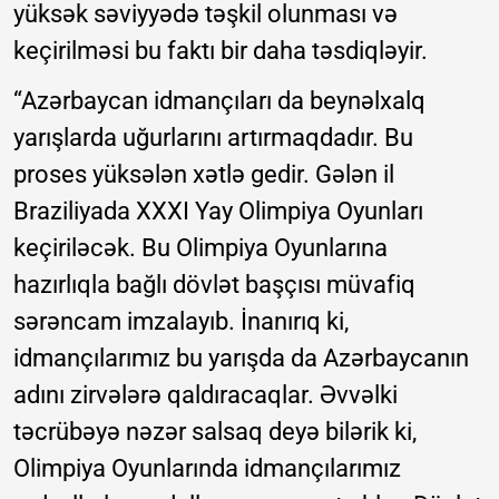
yüksək səviyyədə təşkil olunması və
keçirilməsi bu faktı bir daha təsdiqləyir.
“Azərbaycan idmançıları da beynəlxalq
yarışlarda uğurlarını artırmaqdadır. Bu
proses yüksələn xətlə gedir. Gələn il
Braziliyada XXXI Yay Olimpiya Oyunları
keçiriləcək. Bu Olimpiya Oyunlarına
hazırlıqla bağlı dövlət başçısı müvafiq
sərəncam imzalayıb. İnanırıq ki,
idmançılarımız bu yarışda da Azərbaycanın
adını zirvələrə qaldıracaqlar. Əvvəlki
təcrübəyə nəzər salsaq deyə bilərik ki,
Olimpiya Oyunlarında idmançılarımız