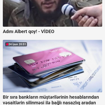
Adını Albert qoy! -
VİDEO
24 İyun 20:51
Bir sıra bankların müştərilərinin hesablarından
vəsaitlərin silinməsi ilə bağlı nasazlıq aradan