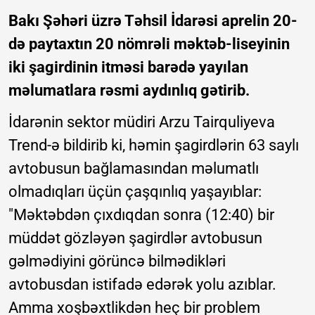
Bakı Şəhəri üzrə Təhsil İdarəsi aprelin 20-
də paytaxtın 20 nömrəli məktəb-liseyinin
iki şagirdinin itməsi barədə yayılan
məlumatlara rəsmi aydınlıq gətirib.
İdarənin sektor müdiri Arzu Tairquliyeva
Trend-ə bildirib ki, həmin şagirdlərin 63 saylı
avtobusun bağlamasından məlumatlı
olmadıqları üçün çaşqınlıq yaşayıblar:
"Məktəbdən çıxdıqdan sonra (12:40) bir
müddət gözləyən şagirdlər avtobusun
gəlmədiyini görüncə bilmədikləri
avtobusdan istifadə edərək yolu azıblar.
Amma xoşbəxtlikdən heç bir problem