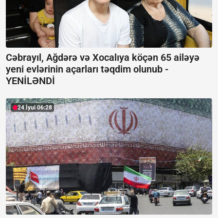
Cəbrayıl, Ağdərə və Xocalıya köçən 65 ailəyə
yeni evlərinin açarları təqdim olunub -
YENİLƏNDİ
24 İyul 06:28