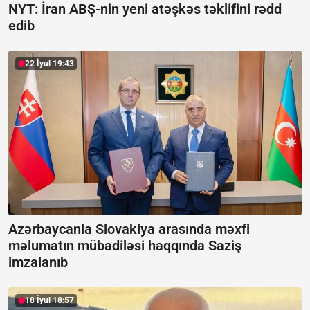
NYT: İran ABŞ-nin yeni atəşkəs təklifini rədd
edib
22 İyul 19:43
Azərbaycanla Slovakiya arasında məxfi
məlumatın mübadiləsi haqqında Saziş
imzalanıb
18 İyul 18:57