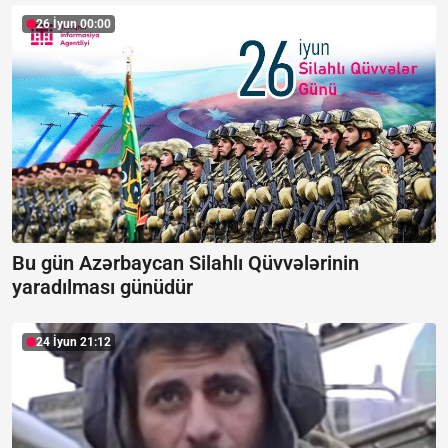
26 İyun 00:00
Bu gün Azərbaycan Silahlı Qüvvələrinin
yaradılması günüdür
24 İyun 21:12