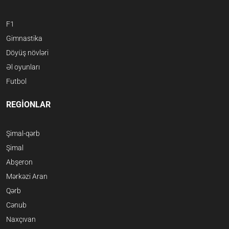
F1
Gimnastika
Döyüş növləri
Əl oyunları
Futbol
REGİONLAR
Şimal-qərb
Şimal
Abşeron
Mərkəzi Aran
Qərb
Cənub
Naxçıvan