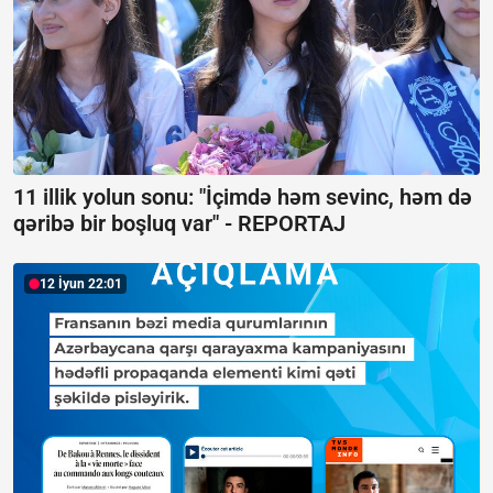
11 illik yolun sonu: "İçimdə həm sevinc, həm də
qəribə bir boşluq var" -
REPORTAJ
12 İyun 22:01