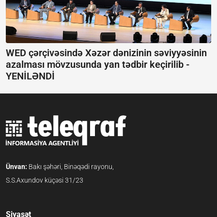
WED çərçivəsində Xəzər dənizinin səviyyəsinin
azalması mövzusunda yan tədbir keçirilib -
YENİLƏNDİ
Ünvan:
Bakı şəhəri, Binəqədi rayonu,
S.S.Axundov küçəsi 31/23
Siyasət