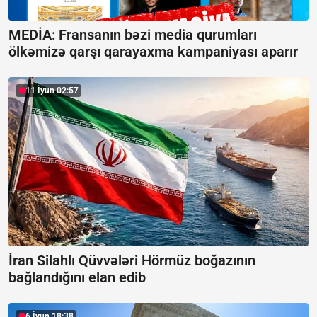
MEDİA: Fransanın bəzi media qurumları
ölkəmizə qarşı qarayaxma kampaniyası aparır
11 İyun 02:57
İran Silahlı Qüvvələri Hörmüz boğazının
bağlandığını elan edib
6 İyun 18:38