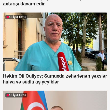
axtarışı davam edir
15 İyul 18:39
Həkim Əli Quliyev: Samuxda zəhərlənən şəxslər
halva və südlü aş yeyiblər
15 İyul 15:59