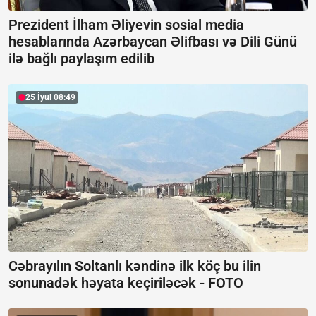
Prezident İlham Əliyevin sosial media
hesablarında Azərbaycan Əlifbası və Dili Günü
ilə bağlı paylaşım edilib
25 İyul 08:49
Cəbrayılın Soltanlı kəndinə ilk köç bu ilin
sonunadək həyata keçiriləcək -
FOTO