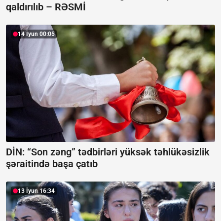
qaldırılıb –
RƏSMİ
14 İyun 00:05
DİN: “Son zəng” tədbirləri yüksək təhlükəsizlik
şəraitində başa çatıb
13 İyun 16:34