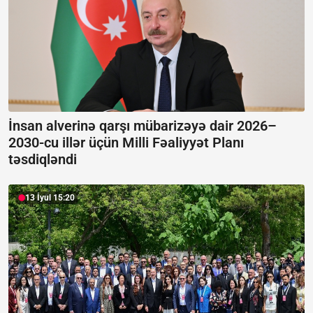
İnsan alverinə qarşı mübarizəyə dair 2026–
2030-cu illər üçün Milli Fəaliyyət Planı
təsdiqləndi
13 İyul 15:20