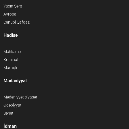
Yaxın Şərq
Avropa
Cənubi Qafqaz
Hadisə
Məhkəmə
Kriminal
Maraqlı
Mədəniyyət
Mədəniyyət siyasəti
Ədəbiyyat
Sənət
İdman