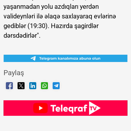
yaşanmadan yolu azdıqları yerdən
valideynləri ilə əlaqə saxlayaraq evlərinə
gediblər (19:30). Hazırda şagirdlər
dərsdədirlər".
Paylaş