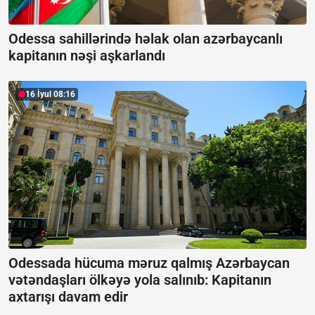
Odessa sahillərində həlak olan azərbaycanlı
kapitanın nəşi aşkarlandı
16 İyul 08:16
Odessada hücuma məruz qalmış Azərbaycan
vətəndaşları ölkəyə yola salınıb:
Kapitanın
axtarışı davam edir