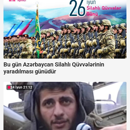
Bu gün Azərbaycan Silahlı Qüvvələrinin
yaradılması günüdür
24 İyun 21:12