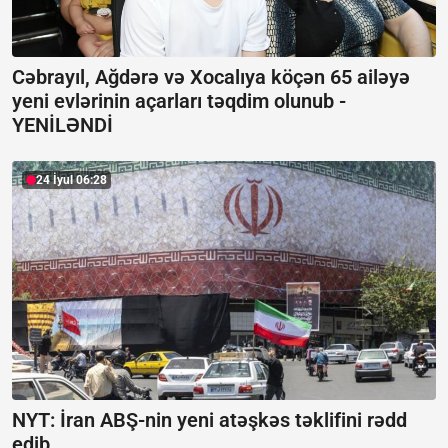
Cəbrayıl, Ağdərə və Xocalıya köçən 65 ailəyə
yeni evlərinin açarları təqdim olunub -
YENİLƏNDİ
24 İyul 06:28
NYT: İran ABŞ-nin yeni atəşkəs təklifini rədd
edib