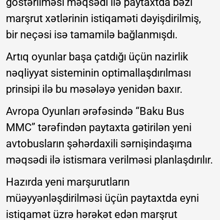
göstərilməsi məqsədi ilə paytaxtda bəzi
marşrut xətlərinin istiqaməti dəyişdirilmiş,
bir neçəsi isə tamamilə bağlanmışdı.
Artıq oyunlar başa çatdığı üçün nazirlik
nəqliyyat sisteminin optimallaşdırılması
prinsipi ilə bu məsələyə yenidən baxır.
Avropa Oyunları ərəfəsində “Baku Bus
MMC” tərəfindən paytaxta gətirilən yeni
avtobusların şəhərdaxili sərnişindaşıma
məqsədi ilə istismara verilməsi planlaşdırılır.
Hazırda yeni marşurutların
müəyyənləşdirilməsi üçün paytaxtda eyni
istiqamət üzrə hərəkət edən marşrut