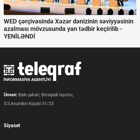
WED çərçivəsində Xəzər dənizinin səviyyəsinin
azalması mövzusunda yan tədbir keçirilib -
YENİLƏNDİ
Ünvan:
Bakı şəhəri, Binəqədi rayonu,
S.S.Axundov küçəsi 31/23
Siyasət