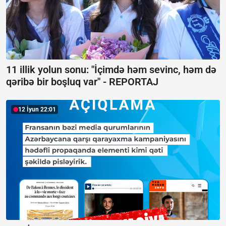
11 illik yolun sonu: "İçimdə həm sevinc, həm də
qəribə bir boşluq var" -
REPORTAJ
12 İyun 22:01