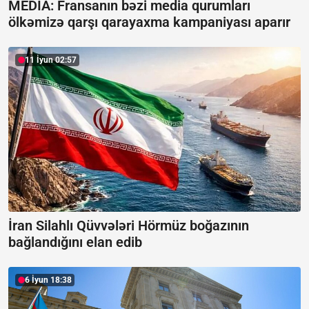
MEDİA: Fransanın bəzi media qurumları
ölkəmizə qarşı qarayaxma kampaniyası aparır
11 İyun 02:57
İran Silahlı Qüvvələri Hörmüz boğazının
bağlandığını elan edib
6 İyun 18:38