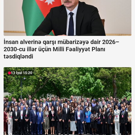
İnsan alverinə qarşı mübarizəyə dair 2026–
2030-cu illər üçün Milli Fəaliyyət Planı
təsdiqləndi
13 İyul 15:20