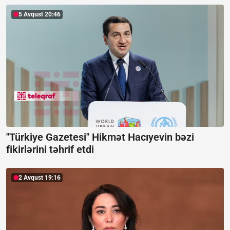
5 Avqust 20:46
"Türkiye Gazetesi" Hikmət Hacıyevin bəzi
fikirlərini təhrif etdi
2 Avqust 19:16