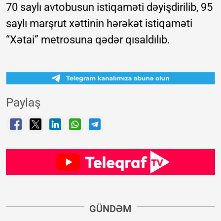
70 saylı avtobusun istiqaməti dəyişdirilib, 95
saylı marşrut xəttinin hərəkət istiqaməti
“Xətai” metrosuna qədər qısaldılıb.
Paylaş
GÜNDƏM