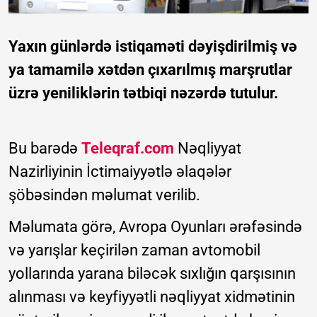
Yaxın günlərdə istiqaməti dəyişdirilmiş və
ya tamamilə xətdən çıxarılmış marşrutlar
üzrə yeniliklərin tətbiqi nəzərdə tutulur.
Bu barədə
Teleqraf.com
Nəqliyyat
Nazirliyinin İctimaiyyətlə əlaqələr
şöbəsindən məlumat verilib.
Məlumata görə, Avropa Oyunları ərəfəsində
və yarışlar keçirilən zaman avtomobil
yollarında yarana biləcək sıxlığın qarşısının
alınması və keyfiyyətli nəqliyyat xidmətinin