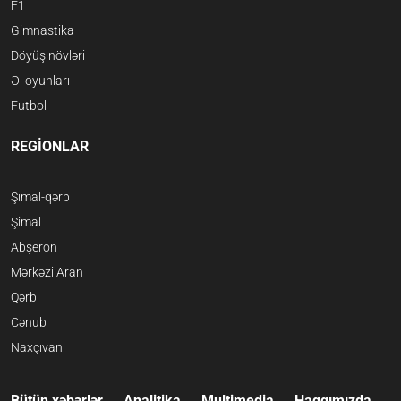
F1
Gimnastika
Döyüş növləri
Əl oyunları
Futbol
REGİONLAR
Şimal-qərb
Şimal
Abşeron
Mərkəzi Aran
Qərb
Cənub
Naxçıvan
Bütün xəbərlər
Analitika
Multimedia
Haqqımızda