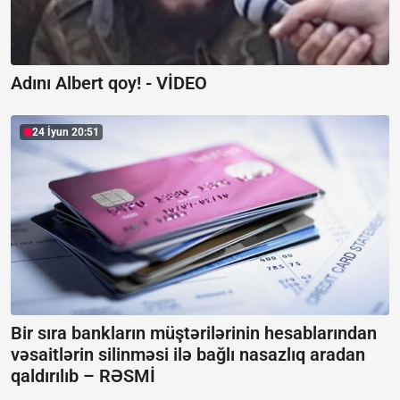
Adını Albert qoy! -
VİDEO
24 İyun 20:51
Bir sıra bankların müştərilərinin hesablarından
vəsaitlərin silinməsi ilə bağlı nasazlıq aradan
qaldırılıb –
RƏSMİ