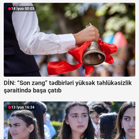
14 İyun 00:05
DİN: “Son zəng” tədbirləri yüksək təhlükəsizlik
şəraitində başa çatıb
13 İyun 16:34