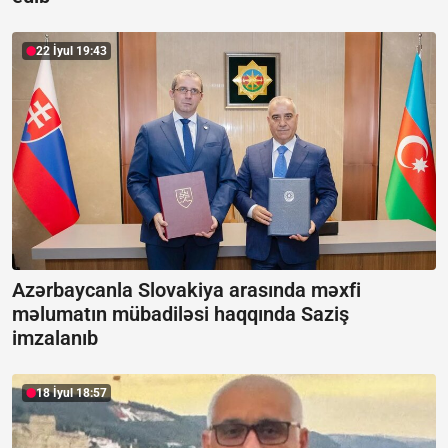
22 İyul 19:43
Azərbaycanla Slovakiya arasında məxfi
məlumatın mübadiləsi haqqında Saziş
imzalanıb
18 İyul 18:57