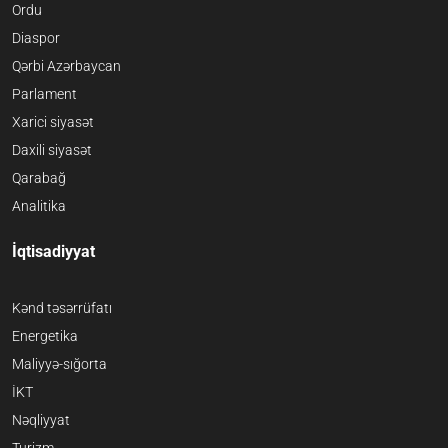
Ordu
Diaspor
Qərbi Azərbaycan
Parlament
Xarici siyasət
Daxili siyasət
Qarabağ
Analitika
İqtisadiyyat
Kənd təsərrüfatı
Energetika
Maliyyə-sığorta
İKT
Nəqliyyat