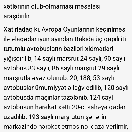
xətlərinin olub-olmaması məsələsi
araşdırılır.
Xatırladaq ki, Avropa Oyunlarının keçirilməsi
ilə əlaqədar iyun ayından Bakıda üç qapılı iti
tutumlu avtobusların bəziləri xidmətləri
yığışdırılıb, 14 saylı marşrut 24 saylı, 90 saylı
avtobus 83 saylı, 86 saylı marşrut 29 saylı
marşrutla əvəz olunub. 20, 188, 53 saylı
avtobuslar ümumiyyətlə ləğv edilib, 120 saylı
avtobusda maşınlar təzələnib, 124 sayl
avtobusun hərəkət xətti 20-ci sahəyə qədər
uzadılıb. 193 saylı marşrutun şəhərin
mərkəzində hərəkət etməsinə icazə verilmir,