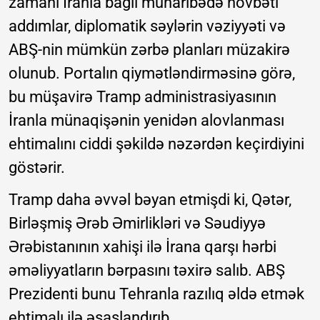
zamanı İranla bağlı müharibədə növbəti
addımlar, diplomatik səylərin vəziyyəti və
ABŞ-nin mümkün zərbə planları müzakirə
olunub. Portalın qiymətləndirməsinə görə,
bu müşavirə Tramp administrasiyasının
İranla münaqişənin yenidən alovlanması
ehtimalını ciddi şəkildə nəzərdən keçirdiyini
göstərir.
Tramp daha əvvəl bəyan etmişdi ki, Qətər,
Birləşmiş Ərəb Əmirlikləri və Səudiyyə
Ərəbistanının xahişi ilə İrana qarşı hərbi
əməliyyatların bərpasını təxirə salıb. ABŞ
Prezidenti bunu Tehranla razılıq əldə etmək
ehtimalı ilə əsaslandırıb.