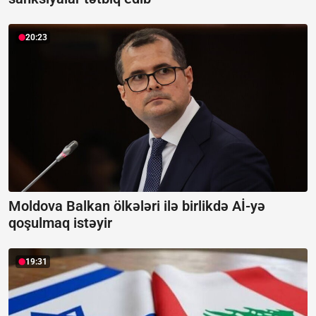
20:23
Moldova Balkan ölkələri ilə birlikdə Aİ-yə
qoşulmaq istəyir
19:31