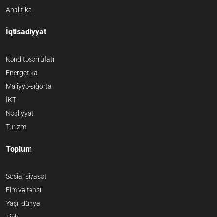
Analitika
İqtisadiyyat
Kənd təsərrüfatı
Energetika
Maliyyə-sığorta
İKT
Nəqliyyat
Turizm
Toplum
Sosial siyasət
Elm və təhsil
Yaşıl dünya
Tibb