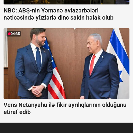
NBC: ABŞ-nin Yəmənə aviazərbələri
nəticəsində yüzlərlə dinc sakin həlak olub
04:35
Vens Netanyahu ilə fikir ayrılıqlarının olduğunu
etiraf edib