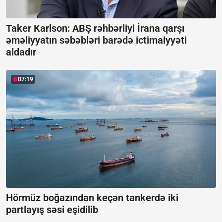
Taker Karlson: ABŞ rəhbərliyi İrana qarşı
əməliyyatın səbəbləri barədə ictimaiyyəti
aldadır
07:19
Hörmüz boğazından keçən tankerdə iki
partlayış səsi eşidilib