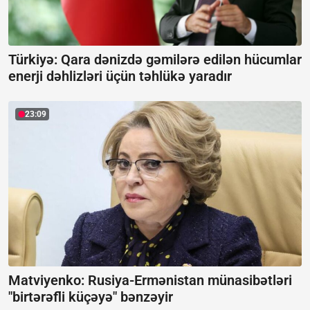
Türkiyə: Qara dənizdə gəmilərə edilən hücumlar
enerji dəhlizləri üçün təhlükə yaradır
23:09
Matviyenko: Rusiya-Ermənistan münasibətləri
"birtərəfli küçəyə" bənzəyir