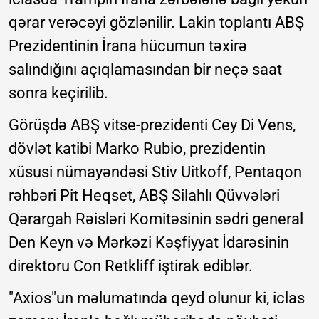
qərar verəcəyi gözlənilir. Lakin toplantı ABŞ
Prezidentinin İrana hücumun təxirə
salındığını açıqlamasından bir neçə saat
sonra keçirilib.
Görüşdə ABŞ vitse-prezidenti Cey Di Vens,
dövlət katibi Marko Rubio, prezidentin
xüsusi nümayəndəsi Stiv Uitkoff, Pentaqon
rəhbəri Pit Heqset, ABŞ Silahlı Qüvvələri
Qərargah Rəisləri Komitəsinin sədri general
Den Keyn və Mərkəzi Kəşfiyyat İdarəsinin
direktoru Con Retkliff iştirak ediblər.
"Axios"un məlumatında qeyd olunur ki, iclas