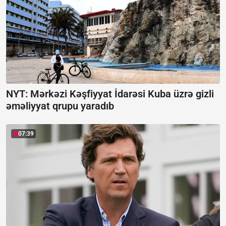
NYT: Mərkəzi Kəşfiyyat İdarəsi Kuba üzrə gizli
əməliyyat qrupu yaradıb
07:39