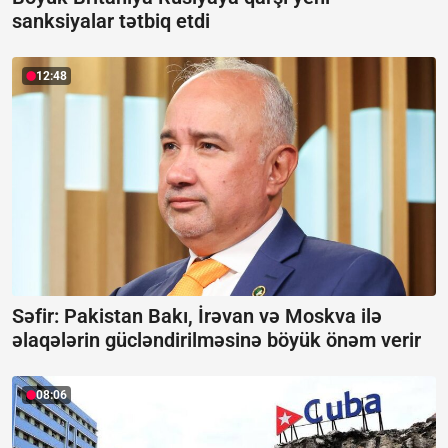
sanksiyalar tətbiq etdi
12:48
Səfir: Pakistan Bakı, İrəvan və Moskva ilə
əlaqələrin gücləndirilməsinə böyük önəm verir
08:06