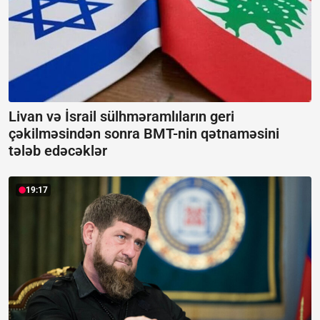
Livan və İsrail sülhməramlıların geri
çəkilməsindən sonra BMT-nin qətnaməsini
tələb edəcəklər
19:17