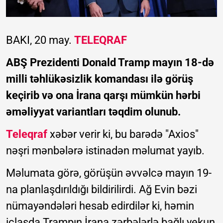
BAKI, 20 may.
TELEQRAF
ABŞ Prezidenti Donald Tramp mayın 18-də
milli təhlükəsizlik komandası ilə görüş
keçirib və ona İrana qarşı mümkün hərbi
əməliyyat variantları təqdim olunub.
Teleqraf
xəbər verir ki, bu barədə "Axios"
nəşri mənbələrə istinadən məlumat yayıb.
Məlumata görə, görüşün əvvəlcə mayın 19-
na planlaşdırıldığı bildirilirdi. Ağ Evin bəzi
nümayəndələri hesab edirdilər ki, həmin
iclasda Trampın İrana zərbələrlə bağlı yekun