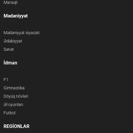
Maraqlı
Mədəniyyət
Mədəniyyət siyasəti
Ədəbiyyat
Sənət
İdman
F1
Gimnastika
Döyüş növləri
Əl oyunları
Futbol
REGİONLAR