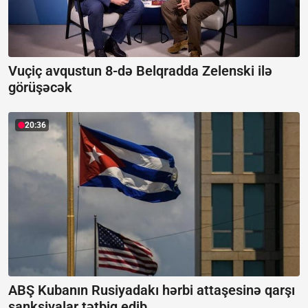
Vuçiç avqustun 8-də Belqradda Zelenski ilə
görüşəcək
20:36
ABŞ Kubanın Rusiyadakı hərbi attaşesinə qarşı
sanksiyalar tətbiq edib