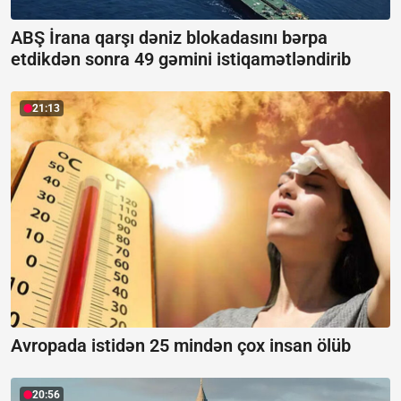
ABŞ İrana qarşı dəniz blokadasını bərpa
etdikdən sonra 49 gəmini istiqamətləndirib
21:13
Avropada istidən 25 mindən çox insan ölüb
20:56