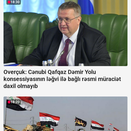
18:30
Overçuk: Cənubi Qafqaz Dəmir Yolu
konsessiyasının ləğvi ilə bağlı rəsmi müraciət
daxil olmayıb
18:20