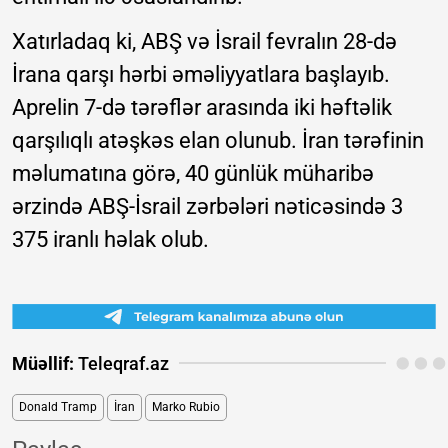
Xatırladaq ki, ABŞ və İsrail fevralın 28-də
İrana qarşı hərbi əməliyyatlara başlayıb.
Aprelin 7-də tərəflər arasında iki həftəlik
qarşılıqlı atəşkəs elan olunub. İran tərəfinin
məlumatına görə, 40 günlük müharibə
ərzində ABŞ-İsrail zərbələri nəticəsində 3
375 iranlı həlak olub.
Müəllif:
Teleqraf.az
Donald Tramp
İran
Marko Rubio