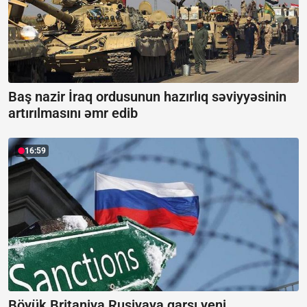
Baş nazir İraq ordusunun hazırlıq səviyyəsinin
artırılmasını əmr edib
16:59
Böyük Britaniya Rusiyaya qarşı yeni