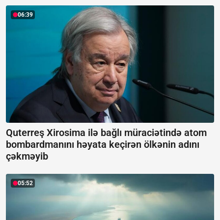
06:39
Quterreş Xirosima ilə bağlı müraciətində atom
bombardmanını həyata keçirən ölkənin adını
çəkməyib
05:52