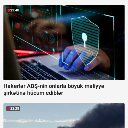
22:40
Hakerlər ABŞ-nin onlarla böyük maliyyə
şirkətinə hücum ediblər
22:28