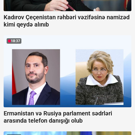
Kadırov Çeçenistan rəhbəri vəzifəsinə namizəd
kimi qeydə alınıb
18:37
Ermənistan və Rusiya parlament sədrləri
arasında telefon danışığı olub