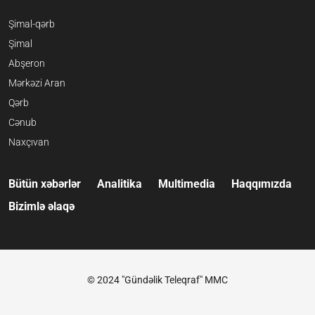
Şimal-qərb
Şimal
Abşeron
Mərkəzi Aran
Qərb
Cənub
Naxçıvan
Bütün xəbərlər
Analitika
Multimedia
Haqqımızda
Bizimlə əlaqə
© 2024 "Gündəlik Teleqraf" MMC