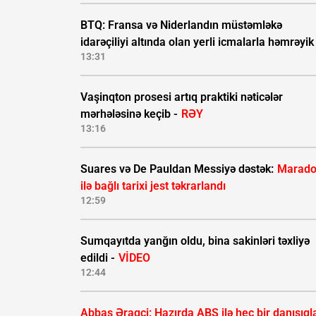
BTQ: Fransa və Niderlandın müstəmləkə
idarəçiliyi altında olan yerli icmalarla həmrəyik
13:31
Vaşinqton prosesi artıq praktiki nəticələr
mərhələsinə keçib -
RƏY
13:16
Suares və De Pauldan Messiyə dəstək:
Marad
ilə bağlı tarixi jest təkrarlandı
12:59
Sumqayıtda yanğın oldu, bina sakinləri təxliyə
edildi -
VİDEO
12:44
Abbas Əraqçi: Hazırda ABŞ ilə heç bir danışıql