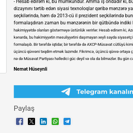
- Hesab edirəm ki, bu mümkündür. Amma iş ondadır ki, bun
dizaynını tərtib edən siyasi texnoloqlar qəribə mənzərə yar
seçkilərində, həm də 2013-cü il prezident seçkilərində b
formalaşdıran zaman bu mənzərənin bir qütbündə indiki 
hakimiyyətdə olanları göstərməyə üstünlük verirlər. Hesab edirəm ki, 
kənarda, bu hakimiyyətin məsuliyyətini daşımayan xeyli sayda siyasətçilər 
formalaşıb. Bir tərəfdə iqtidar, bir tərəfdə də AXCP-Müsavat cütlüyü ki
üçüncü qüvvəni təqdim etmək lazımdır. Fikrimcə, üçüncü qüvvə ortaya çı
nə də Müsavat Partiyası həlledici güc deyil və ola da bilməzlər. Bu gün
Nemət Hüseynli
Paylaş