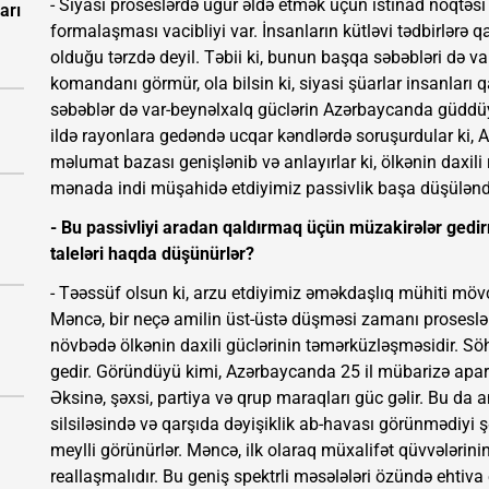
- Siyasi proseslərdə uğur əldə etmək üçün istinad nöqtəs
arı
formalaşması vacibliyi var. İnsanların kütləvi tədbirlərə qat
olduğu tərzdə deyil. Təbii ki, bunun başqa səbəbləri də v
komandanı görmür, ola bilsin ki, siyasi şüarlar insanları 
səbəblər də var-beynəlxalq güclərin Azərbaycanda güddü
ildə rayonlara gedəndə ucqar kəndlərdə soruşurdular ki, A
məlumat bazası genişlənib və anlayırlar ki, ölkənin daxili
mənada indi müşahidə etdiyimiz passivlik başa düşüləndi
- Bu passivliyi aradan qaldırmaq üçün müzakirələr gedirm
taleləri haqda düşünürlər?
- Təəssüf olsun ki, arzu etdiyimiz əməkdaşlıq mühiti mövc
Məncə, bir neçə amilin üst-üstə düşməsi zamanı proseslərin
növbədə ölkənin daxili güclərinin təmərküzləşməsidir. Sö
gedir. Göründüyü kimi, Azərbaycanda 25 il mübarizə aparan
Əksinə, şəxsi, partiya və qrup maraqları güc gəlir. Bu da
silsiləsində və qarşıda dəyişiklik ab-havası görünmədiyi 
meylli görünürlər. Məncə, ilk olaraq müxalifət qüvvələrin
reallaşmalıdır. Bu geniş spektrli məsələləri özündə ehtiva 