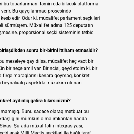
ri bu toparlanmanı təmin edə biləcək platforma
ş verir. Bu qayçılanmaq prosesində
sb edir. Odur ki, müxalifət parlament seçkiləri
irəli sürmüşəm. Müxalifət adına 125 deputatın
məsinə, proporsional seçki sisteminin tətbiq
birləşdikdən sonra bir-birini ittiham etməsidir?
u məsələyə qayıdılsa, müxalifət heç vaxt bir
bir neçə amil var. Birincisi, qeyd etdim ki, bir
da firqə maraqlarını kənara qoymaq, konkret
da beynəlxalq aspektdə müzakirə olunan
nkret aydınlıq gətirə bilərsinizmi?
başlamamışıq. Bunu sadəcə olaraq mətbuat bu
məkdaşlığını mümkün olma imkanları haqda
 Siyasi Şurada müxalifətin inteqrasiyası,
iriləcək Milli Məclis seçkiləri ilə bağlı tərəf