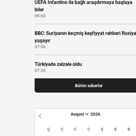
UEFA İnfantino ilə bağlı araşdırmaya başlaya
bilər
09:03
BBC: Suriyanın keçmiş kəşfiyyat rəhbəri Rusiy
yaşayır
07:56
Türkiyədə zəlzələ oldu
07:20
Bütün xəbərlər
Ç
Ç
C
C
Ş
B
B