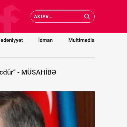
cənubunda
Belqoro
avtobusların
dron
toqquşması
hücumu
nəticəsində
nəticəsi
22 nəfər
13 nəfər
ölüb
yaralanı
ədəniyyət
İdman
Multimedia
gücdür” - MÜSAHİBƏ