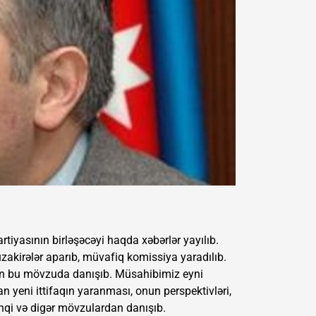
tiyasının birləşəcəyi haqda xəbərlər yayılıb.
üzakirələr aparıb, müvafiq komissiya yaradılıb.
ən bu mövzuda danışıb. Müsahibimiz eyni
yeni ittifaqın yaranması, onun perspektivləri,
nqi və digər mövzulardan danışıb.