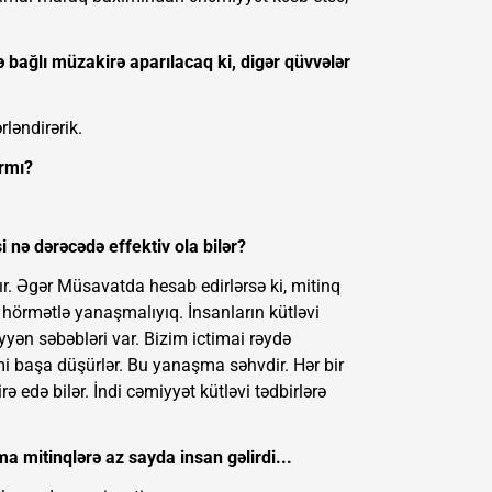
ə bağlı müzakirə aparılacaq ki, digər qüvvələr
rləndirərik.
ırmı?
 nə dərəcədə effektiv ola bilər?
arır. Əgər Müsavatda hesab edirlərsə ki, mitinq
hörmətlə yanaşmalıyıq. İnsanların kütləvi
ən səbəbləri var. Bizim ictimai rəydə
imi başa düşürlər. Bu yanaşma səhvdir. Hər bir
ə edə bilər. İndi cəmiyyət kütləvi tədbirlərə
a mitinqlərə az sayda insan gəlirdi...