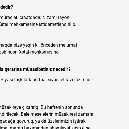
rdədir?
üraciət icraatdadır. Nizami rayon
ətai məhkəməsinə istiqamətləndirilib.
 haqda bizə yəqin ki, öncədən məlumat
səbəbindən Xətai məhkəməsinə
a qərarına münasibətiniz necədir?
iyasi təşkilatların fəal siyasi etirazı lazımlıdır.
 müzakirəyə çıxarırıq. Bu həftənin sonunda
əndiriləcək. Belə məsələlərin müzakirəsi zamanı
 qadağa qoyuruq, ya da üzvlərimizin iştirakı
ictimai maraq baxımından əhəmiyyət kəsb etsə,