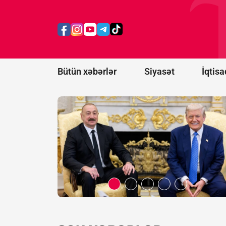
prosesi
artıq
praktiki
nəticələr
mərhələsinə
keçib -
RƏY
Bütün xəbərlər
Siyasət
İqtisa