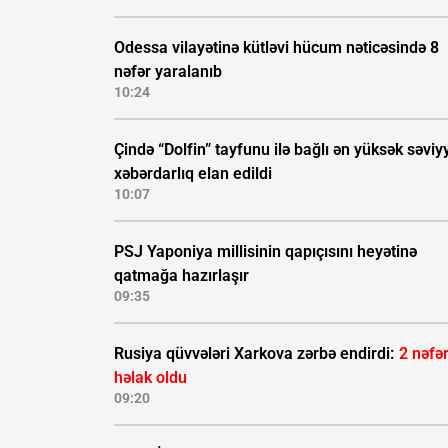
Odessa vilayətinə kütləvi hücum nəticəsində 8
nəfər yaralanıb
10:24
Çində “Dolfin” tayfunu ilə bağlı ən yüksək səviyy
xəbərdarlıq elan edildi
10:07
PSJ Yaponiya millisinin qapıçısını heyətinə
qatmağa hazırlaşır
09:35
Rusiya qüvvələri Xarkova zərbə endirdi:
2 nəfə
həlak oldu
09:20