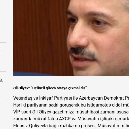
ə
as
Əli Əliyev: “Üçüncü qüvvə ortaya çıxmalıdır”
Vətəndaş və İnkişaf Partiyası ilə Azərbaycan Demokrat Par
Hər iki partiyanın sədri görüşərək bu istiqamətdə ciddi m
VİP sədri Əli Əliyev qəzetimizə müsahibəsi zamanı əsas
zamanda müxalifətdə AXCP və Müsavatın iştirakı olmadan 
Eldəniz Quliyevlə bağlı məhkəmə prosesi, Müsavatın miti