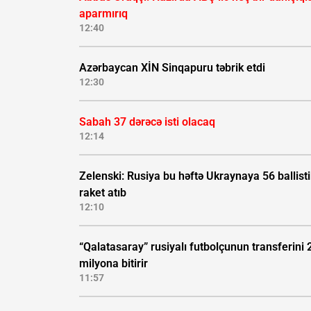
aparmırıq
12:40
Azərbaycan XİN Sinqapuru təbrik etdi
12:30
Sabah 37 dərəcə isti olacaq
12:14
Zelenski: Rusiya bu həftə Ukraynaya 56 ballisti
raket atıb
12:10
“Qalatasaray” rusiyalı futbolçunun transferini 
milyona bitirir
11:57