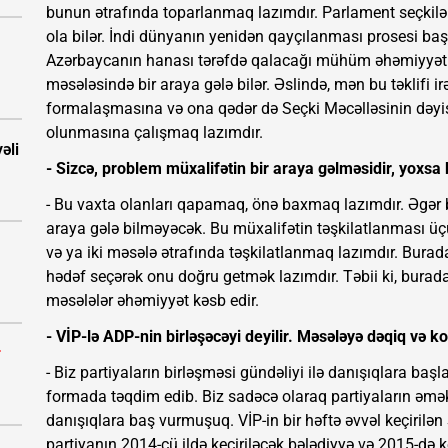
bunun ətrafında toparlanmaq lazımdır. Parlament seçkilə
ola bilər. İndi dünyanın yenidən qayçılanması prosesi ba
Azərbaycanın hanası tərəfdə qalacağı mühüm əhəmiyyət kə
məsələsində bir araya gələ bilər. Əslində, mən bu təklifi 
formalaşmasına və ona qədər də Seçki Məcəlləsinin dəyiş
olunmasına çalışmaq lazımdır.
əli
- Sizcə, problem müxalifətin bir araya gəlməsidir, yoxsa 
- Bu vaxta olanları qapamaq, önə baxmaq lazımdır. Əgər b
araya gələ bilməyəcək. Bu müxalifətin təşkilatlanması üçün 
və ya iki məsələ ətrafında təşkilatlanmaq lazımdır. Bura
hədəf seçərək onu doğru getmək lazımdır. Təbii ki, bura
məsələlər əhəmiyyət kəsb edir.
- VİP-lə ADP-nin birləşəcəyi deyilir. Məsələyə dəqiq və ko
r
- Biz partiyaların birləşməsi gündəliyi ilə danışıqlara 
formada təqdim edib. Biz sadəcə olaraq partiyaların ə
danışıqlara baş vurmuşuq. VİP-in bir həftə əvvəl keçirilən
partiyanın 2014-cü ildə keçiriləcək bələdiyyə və 2015-də keç