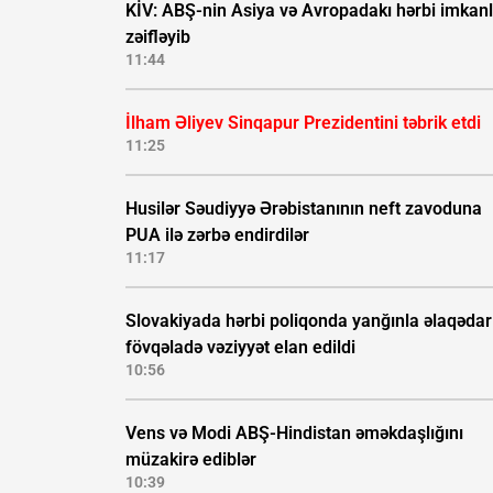
KİV: ABŞ-nin Asiya və Avropadakı hərbi imkanl
zəifləyib
11:44
İlham Əliyev Sinqapur Prezidentini təbrik etdi
11:25
Husilər Səudiyyə Ərəbistanının neft zavoduna
PUA ilə zərbə endirdilər
11:17
Slovakiyada hərbi poliqonda yanğınla əlaqədar
fövqəladə vəziyyət elan edildi
10:56
Vens və Modi ABŞ-Hindistan əməkdaşlığını
müzakirə ediblər
10:39