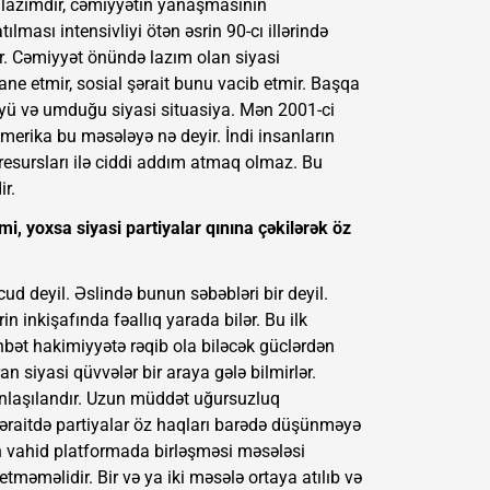
i lazımdır, cəmiyyətin yanaşmasının
ılması intensivliyi ötən əsrin 90-cı illərində
ar. Cəmiyyət önündə lazım olan siyasi
qane etmir, sosial şərait bunu vacib etmir. Başqa
yü və umduğu siyasi situasiya. Mən 2001-ci
merika bu məsələyə nə deyir. İndi insanların
 resursları ilə ciddi addım atmaq olmaz. Bu
r.
i, yoxsa siyasi partiyalar qınına çəkilərək öz
ud deyil. Əslində bunun səbəbləri bir deyil.
 inkişafında fəallıq yarada bilər. Bu ilk
hbət hakimiyyətə rəqib ola biləcək güclərdən
 siyasi qüvvələr bir araya gələ bilmirlər.
 anlaşılandır. Uzun müddət uğursuzluq
şəraitdə partiyalar öz haqları barədə düşünməyə
in vahid platformada birləşməsi məsələsi
etməməlidir. Bir və ya iki məsələ ortaya atılıb və