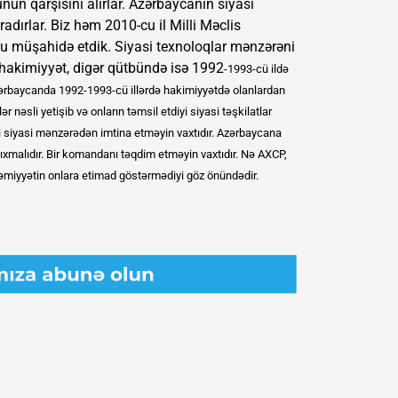
un qarşısını alırlar. Azərbaycanın siyasi
adırlar. Biz həm 2010-cu il Milli Məclis
unu müşahidə etdik. Siyasi texnoloqlar mənzərəni
hakimiyyət, digər qütbündə isə 1992
-1993-cü ildə
Azərbaycanda 1992
-1993-cü illərdə hakimiyyətdə olanlardan
nəsli yetişib və onların təmsil etdiyi siyasi təşkilatlar
mi siyasi mənzərədən imtina etməyin vaxtıdır. Azərbaycana
xmalıdır. Bir komandanı təqdim etməyin vaxtıdır. Nə AXCP,
 cəmiyyətin onlara etimad göstərmədiyi göz önündədir.