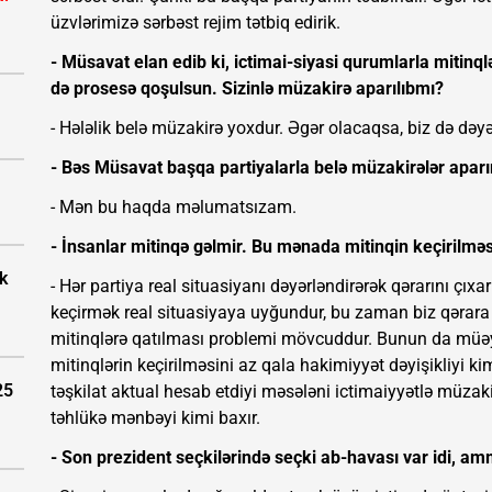
üzvlərimizə sərbəst rejim tətbiq edirik.
- Müsavat elan edib ki, ictimai-siyasi qurumlarla mitinql
də prosesə qoşulsun. Sizinlə müzakirə aparılıbmı?
- Hələlik belə müzakirə yoxdur. Əgər olacaqsa, biz də dəyə
- Bəs Müsavat başqa partiyalarla belə müzakirələr apar
- Mən bu haqda məlumatsızam.
- İnsanlar mitinqə gəlmir. Bu mənada mitinqin keçirilməsi
k
- Hər partiya real situasiyanı dəyərləndirərək qərarını çıx
keçirmək real situasiyaya uyğundur, bu zaman biz qərara 
mitinqlərə qatılması problemi mövcuddur. Bunun da müəyy
mitinqlərin keçirilməsini az qala hakimiyyət dəyişikliyi k
25
təşkilat aktual hesab etdiyi məsələni ictimaiyyətlə müzakir
təhlükə mənbəyi kimi baxır.
- Son prezident seçkilərində seçki ab-havası var idi, amm