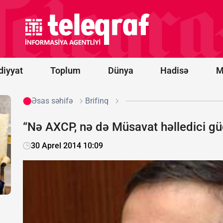
Vens və Modi
ABŞ-
Hindistan
əməkdaşlığını
müzakirə
ediblər
diyyat
Toplum
Dünya
Hadisə
M
Əsas səhifə
Brifinq
“Nə AXCP, nə də Müsavat həlledici 
30 Aprel 2014 10:09