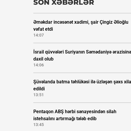
SON XƏBƏRLƏR
Əməkdar incəsənət xadimi, şair Çingiz Əlioğlu
vəfat etdi
14:07
İsrail qüvvələri Suriyanın Səmədaniyə ərazisin
daxil olub
14:06
Şüvəlanda batma təhlükəsi ilə üzləşən şəxs xil
edildi
13:51
Pentaqon ABŞ hərbi sənayesindən silah
istehsalını artırmağı tələb edib
13:45