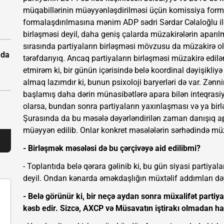
müqabillərinin müəyyənləşdirilməsi üçün komissiya forma
formalaşdırılmasına mənim ADP sədri Sərdar Cəlaloğlu ilə
birləşməsi deyil, daha geniş çalarda müzakirələrin aparıl
sırasında partiyaların birləşməsi mövzusu da müzakirə ol
ada
tərəfdarıyıq. Ancaq partiyaların birləşməsi müzakirə ed
etmirəm ki, bir günün içərisində belə koordinal dəyişikl
almaq lazımdır ki, bunun psixoloji baryerləri də var. Zən
başlamış daha dərin münasibətlərə apara bilən inteqrasi
olarsa, bundan sonra partiyaların yaxınlaşması və ya bir
Şurasında da bu məsələ dəyərləndirilən zaman danışıq 
müəyyən edilib. Onlar konkret məsələlərin sərhədində müz
- Birləşmək məsələsi də bu çərçivəyə aid edilibmi?
- Toplantıda belə qərara gəlinib ki, bu gün siyasi partiya
deyil. Ondan kənarda əməkdaşlığın müxtəlif addımları dəyə
- Belə görünür ki, bir neçə aydan sonra müxalifət partiy
kəsb edir. Sizcə, AXCP və Müsavatın iştirakı olmadan