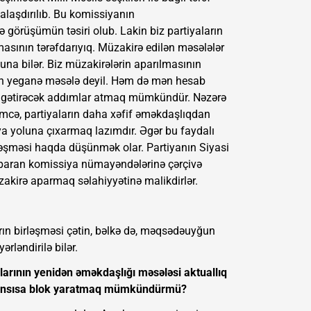
laşdırılıb. Bu komissiyanın
 görüşümün təsiri olub. Lakin biz partiyaların
masının tərəfdarıyıq. Müzakirə edilən məsələlər
una bilər. Biz müzakirələrin aparılmasının
ilən yeganə məsələ deyil. Həm də mən hesab
iyə gətirəcək addımlar atmaq mümkündür. Nəzərə
nimcə, partiyaların daha xəfif əməkdaşlıqdan
ya yoluna çıxarmaq lazımdır. Əgər bu faydalı
ləşməsi haqda düşünmək olar. Partiyanın Siyasi
aparan komissiya nümayəndələrinə çərçivə
akirə aparmaq səlahiyyətinə malikdirlər.
ların birləşməsi çətin, bəlkə də, məqsədəuyğun
rləndirilə bilər.
alarının yenidən əməkdaşlığı məsələsi aktuallıq
 hansısa blok yaratmaq mümkündürmü?