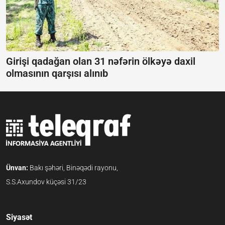
Girişi qadağan olan 31 nəfərin ölkəyə daxil
olmasının qarşısı alınıb
Ünvan:
Bakı şəhəri, Binəqədi rayonu,
S.S.Axundov küçəsi 31/23
Siyasət