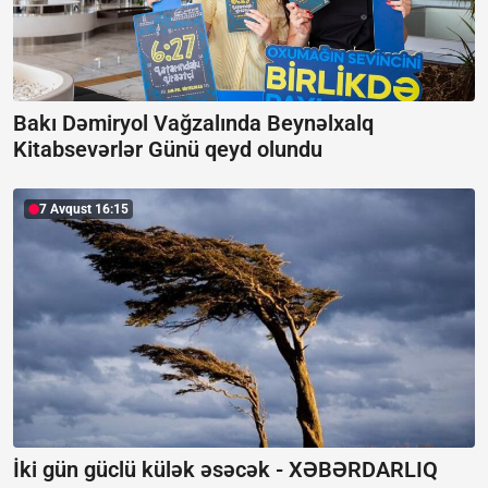
Bakı Dəmiryol Vağzalında Beynəlxalq
Kitabsevərlər Günü qeyd olundu
7 Avqust 16:15
İki gün güclü külək əsəcək -
XƏBƏRDARLIQ