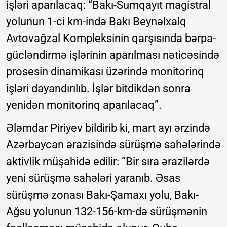
işləri aparılacaq: “Bakı-Sumqayıt magistral
yolunun 1-ci km-ində Bakı Beynəlxalq
Avtovağzal Kompleksinin qarşısında bərpa-
gücləndirmə işlərinin aparılması nəticəsində
prosesin dinamikası üzərində monitorinq
işləri dayandırılıb. İşlər bitdikdən sonra
yenidən monitorinq aparılacaq”.
Ələmdar Piriyev bildirib ki, mart ayı ərzində
Azərbaycan ərazisində sürüşmə sahələrində
aktivlik müşahidə edilir: “Bir sıra ərazilərdə
yeni sürüşmə sahələri yaranıb. Əsas
sürüşmə zonası Bakı-Şamaxı yolu, Bakı-
Ağsu yolunun 132-156-km-də sürüşmənin