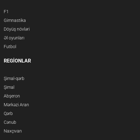
F1
Gimnastika
Döyüş növləri
Əl oyunları
Futbol
REGİONLAR
Şimal-qərb
Şimal
Abşeron
Mərkəzi Aran
Qərb
Cənub
Naxçıvan