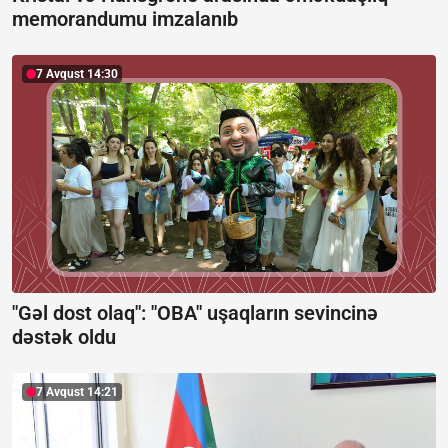
memorandumu imzalanıb
7 Avqust 14:30
"Gəl dost olaq": "OBA" uşaqların sevincinə
dəstək oldu
7 Avqust 14:21