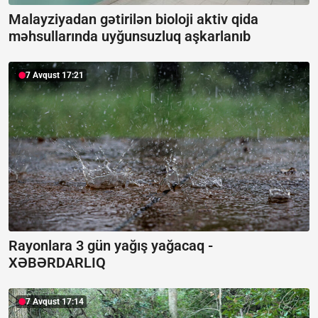
Malayziyadan gətirilən bioloji aktiv qida
məhsullarında uyğunsuzluq aşkarlanıb
7 Avqust 17:21
Rayonlara 3 gün yağış yağacaq -
XƏBƏRDARLIQ
7 Avqust 17:14