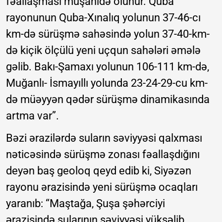
fəallaşması müşahidə olunur. Quba
rayonunun Quba-Xınalıq yolunun 37-46-cı
km-də sürüşmə sahəsində yolun 37-40-km-
də kiçik ölçülü yeni uçqun sahələri əmələ
gəlib. Bakı-Şamaxı yolunun 106-111 km-də,
Muğanlı- İsmayıllı yolunda 23-24-29-cu km-
də müəyyən qədər sürüşmə dinamikasında
artma var”.
Bəzi ərazilərdə suların səviyyəsi qalxması
nəticəsində sürüşmə zonası fəallaşdığını
deyən baş geoloq qeyd edib ki, Siyəzən
rayonu ərazisində yeni sürüşmə ocaqları
yaranıb: “Maştağa, Şuşa şəhərciyi
ərazisində sularının səviyyəsi yüksəlib.