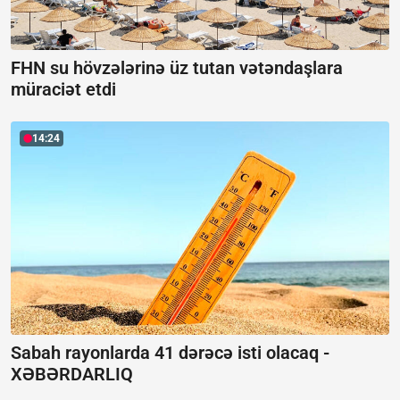
FHN su hövzələrinə üz tutan vətəndaşlara
müraciət etdi
14:24
Sabah rayonlarda 41 dərəcə isti olacaq -
XƏBƏRDARLIQ