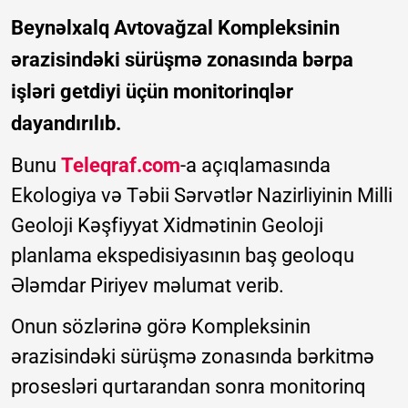
Beynəlxalq Avtovağzal Kompleksinin
ərazisindəki sürüşmə zonasında bərpa
işləri getdiyi üçün monitorinqlər
dayandırılıb.
Bunu
Teleqraf.com
-a açıqlamasında
Ekologiya və Təbii Sərvətlər Nazirliyinin Milli
Geoloji Kəşfiyyat Xidmətinin Geoloji
planlama ekspedisiyasının baş geoloqu
Ələmdar Piriyev məlumat verib.
Onun sözlərinə görə Kompleksinin
ərazisindəki sürüşmə zonasında bərkitmə
prosesləri qurtarandan sonra monitorinq