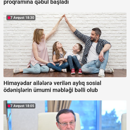
proqramına qəbul başladı
7 Avqust 18:30
Himayədar ailələrə verilən aylıq sosial
ödənişlərin ümumi məbləği bəlli olub
7 Avqust 18:05