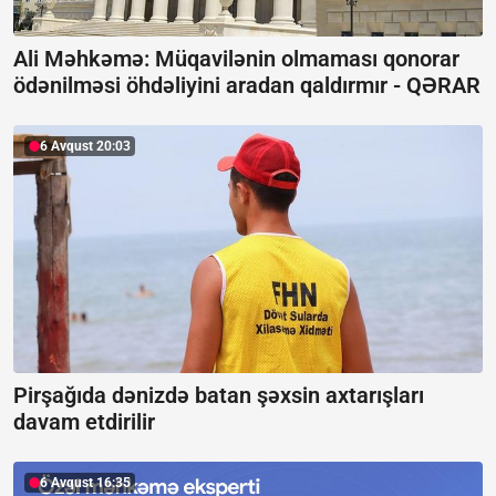
Ali Məhkəmə: Müqavilənin olmaması qonorar
ödənilməsi öhdəliyini aradan qaldırmır -
QƏRAR
6 Avqust 20:03
Pirşağıda dənizdə batan şəxsin axtarışları
davam etdirilir
6 Avqust 16:35