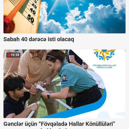
Sabah 40 dərəcə isti olacaq
10:38
Gənclər üçün “Fövqəladə Hallar Könüllüləri”