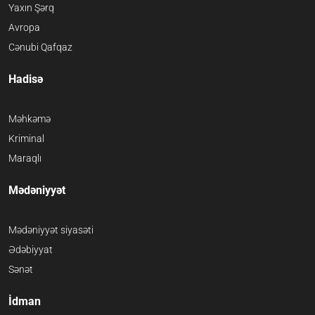
Yaxın Şərq
Avropa
Cənubi Qafqaz
Hadisə
Məhkəmə
Kriminal
Maraqlı
Mədəniyyət
Mədəniyyət siyasəti
Ədəbiyyat
Sənət
İdman