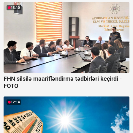
13:10
FHN silsilə maarifləndirmə tədbirləri keçirdi -
FOTO
12:14