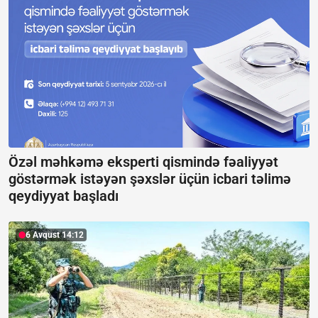
Özəl məhkəmə eksperti qismində fəaliyyət
göstərmək istəyən şəxslər üçün icbari təlimə
qeydiyyat başladı
6 Avqust 14:12