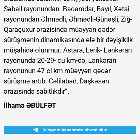
Səbail rayonundan- Badamdar, Bayıl, Xətai
rayonundan Əhmədli, Əhmədli-Günəşli, Zığ-
Qaraçuxur ərazisində müəyyən qədər
sürüşmənin dinamikasında elə bir dəyişiklik
müşahidə olunmur. Astara, Lerik- Lənkəran
rayonunda 20-29- cu km-də, Lənkəran
rayonunun 47-ci km müəyyən qədər
sürüşmə artıb. Cəlilabad, Daşkəsən
ərazisində sabitlikdir”.
İlhamə ƏBÜLFƏT