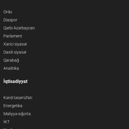
Ordu
Diaspor
Qərbi Azərbaycan
Parlament
Xarici siyasət
Daxili siyasət
Qarabağ
Analitika
İqtisadiyyat
Kənd təsərrüfatı
Energetika
Maliyyə-sığorta
İKT