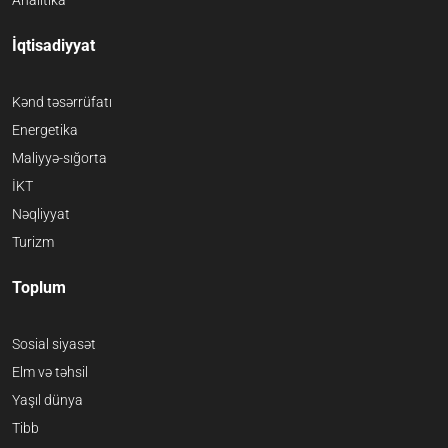
İqtisadiyyat
Kənd təsərrüfatı
Energetika
Maliyyə-sığorta
İKT
Nəqliyyat
Turizm
Toplum
Sosial siyasət
Elm və təhsil
Yaşıl dünya
Tibb