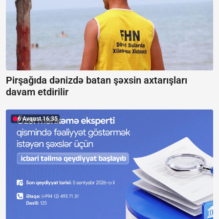
Pirşağıda dənizdə batan şəxsin axtarışları
davam etdirilir
6 Avqust 16:35