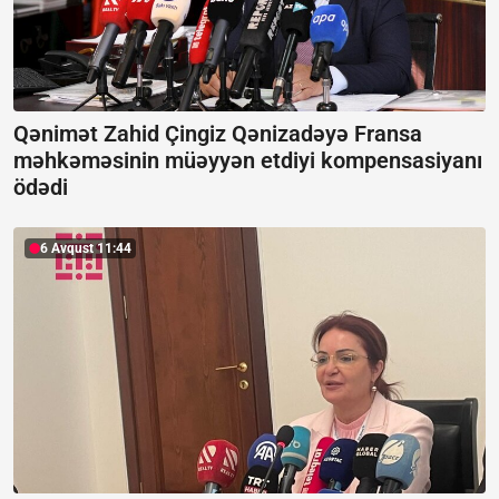
Qənimət Zahid Çingiz Qənizadəyə Fransa
məhkəməsinin müəyyən etdiyi kompensasiyanı
ödədi
6 Avqust 11:44