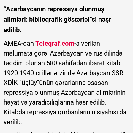
“Azərbaycanın repressiya olunmuş
alimləri: biblioqrafik göstərici”si nəşr
edilib.
AMEA-dan
Teleqraf.com
-a verilən
məlumata görə, Azərbaycan və rus dilində
təqdim olunan 580 səhifədən ibarət kitab
1920-1940-cı illər ərzində Azərbaycan SSR
XDİK “üçlüy”ünün qərarlarına əsasən
repressiya olunmuş Azərbaycan alimlərinin
həyat və yaradıcılıqlarına həsr edilib.
Kitabda repressiya qurbanlarının siyahısı da
verilib.