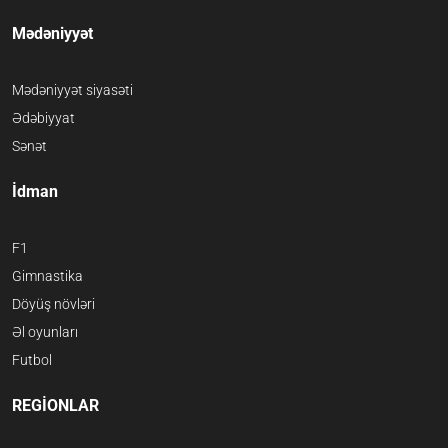
Mədəniyyət
Mədəniyyət siyasəti
Ədəbiyyat
Sənət
İdman
F1
Gimnastika
Döyüş növləri
Əl oyunları
Futbol
REGİONLAR