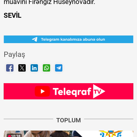
müavini Firəngiz Hüseynovadır.
SEVİL
Paylaş
TOPLUM
10:38