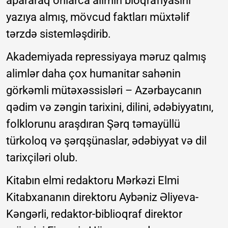
apararaq onlarca alimin bioqrafiyasını
yazıya almış, mövcud faktları müxtəlif
tərzdə sistemləşdirib.
Akademiyada repressiyaya məruz qalmış
alimlər daha çox humanitar sahənin
görkəmli mütəxəssisləri – Azərbaycanın
qədim və zəngin tarixini, dilini, ədəbiyyatını,
folklorunu araşdıran Şərq təmayüllü
türkoloq və şərqşünaslar, ədəbiyyat və dil
tarixçiləri olub.
Kitabın elmi redaktoru Mərkəzi Elmi
Kitabxananın direktoru Aybəniz Əliyeva-
Kəngərli, redaktor-biblioqraf direktor