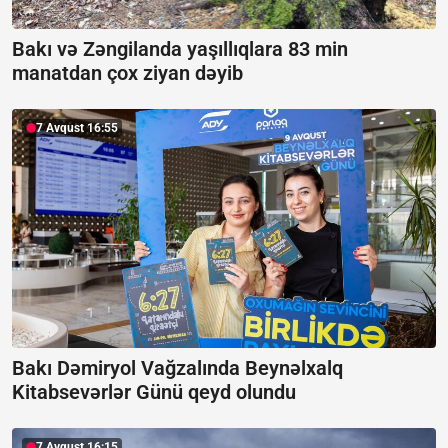
Bakı və Zəngilanda yaşıllıqlara 83 min
manatdan çox ziyan dəyib
7 Avqust 16:55
Bakı Dəmiryol Vağzalında Beynəlxalq
Kitabsevərlər Günü qeyd olundu
7 Avqust 16:15