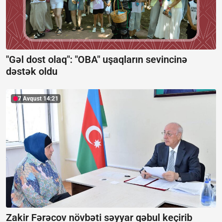
"Gəl dost olaq": "OBA" uşaqların sevincinə
dəstək oldu
7 Avqust 14:21
Zakir Fərəcov növbəti səyyar qəbul keçirib