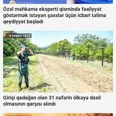
Özəl məhkəmə eksperti qismində fəaliyyət
göstərmək istəyən şəxslər üçün icbari təlimə
qeydiyyat başladı
6 Avqust 14:12
Girişi qadağan olan 31 nəfərin ölkəyə daxil
olmasının qarşısı alınıb