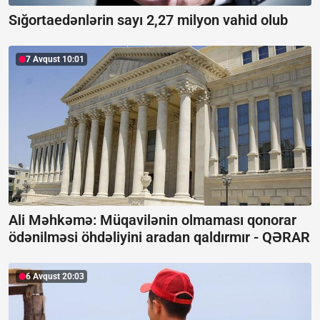
Sığortaedənlərin sayı 2,27 milyon vahid olub
7 Avqust 10:01
Ali Məhkəmə: Müqavilənin olmaması qonorar
ödənilməsi öhdəliyini aradan qaldırmır -
QƏRAR
6 Avqust 20:03