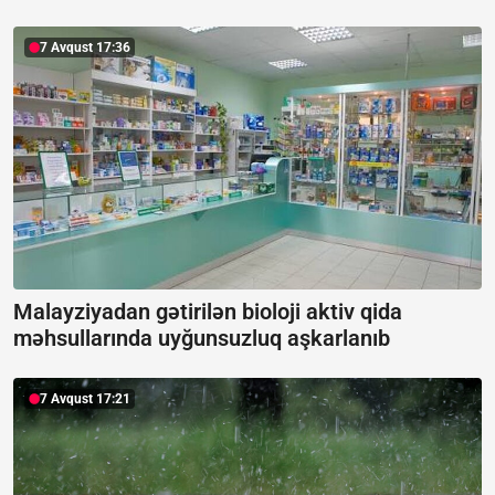
7 Avqust 17:36
Malayziyadan gətirilən bioloji aktiv qida
məhsullarında uyğunsuzluq aşkarlanıb
7 Avqust 17:21