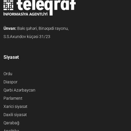
Ünvan:
Bakı şəhəri, Binəqədi rayonu,
S.S.Axundov küçəsi 31/23
Siyasət
Ordu
Diaspor
Qərbi Azərbaycan
Parlament
Xarici siyasət
Daxili siyasət
Qarabağ
Analitika