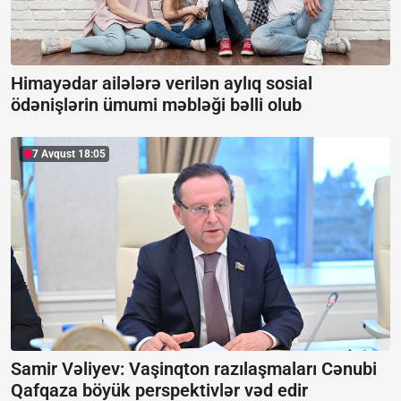
Himayədar ailələrə verilən aylıq sosial
ödənişlərin ümumi məbləği bəlli olub
7 Avqust 18:05
Samir Vəliyev: Vaşinqton razılaşmaları Cənubi
Qafqaza böyük perspektivlər vəd edir