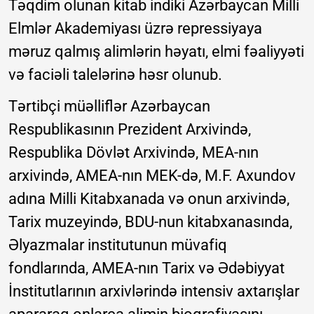
Təqdim olunan kitab indiki Azərbaycan Milli
Elmlər Akademiyası üzrə repressiyaya
məruz qalmış alimlərin həyatı, elmi fəaliyyəti
və faciəli talelərinə həsr olunub.
Tərtibçi müəlliflər Azərbaycan
Respublikasının Prezident Arxivində,
Respublika Dövlət Arxivində, MEA-nın
arxivində, AMEA-nın MEK-də, M.F. Axundov
adına Milli Kitabxanada və onun arxivində,
Tarix muzeyində, BDU-nun kitabxanasında,
Əlyazmalar institutunun müvafiq
fondlarında, AMEA-nın Tarix və Ədəbiyyat
İnstitutlarının arxivlərində intensiv axtarışlar