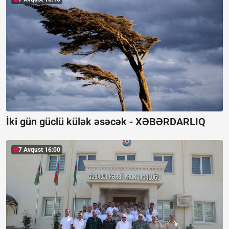
İki gün güclü külək əsəcək -
XƏBƏRDARLIQ
7 Avqust 16:00