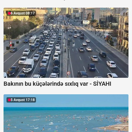
6 Avqust 08:17
Bakının bu küçələrində sıxlıq var -
SİYAHI
5 Avqust 17:18