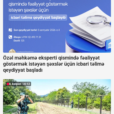
Özəl məhkəmə eksperti qismində fəaliyyət
göstərmək istəyən şəxslər üçün icbari təlimə
qeydiyyat başladı
6 Avqust 14:12