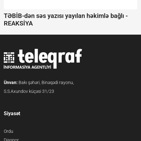
TƏBİB-dən səs yazısı yayılan həkimlə bağlı -
REAKSİYA
Ünvan:
Bakı şəhəri, Binəqədi rayonu,
S.S.Axundov küçəsi 31/23
Siyasət
Ordu
Diaspor