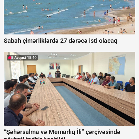
Sabah çimərliklərdə 27 dərəcə isti olacaq
5 Avqust 15:40
“Şəhərsalma və Memarlıq İli” çərçivəsində