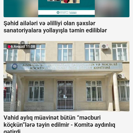
Şəhid ailələri və əlilliyi olan şəxslər
sanatoriyalara yollayışla təmin ediliblər
6 Avqust 11:08
Vahid aylıq müavinət bütün “məcburi
köçkün”lərə təyin edilmir -
Komitə aydınlıq
gətirdi