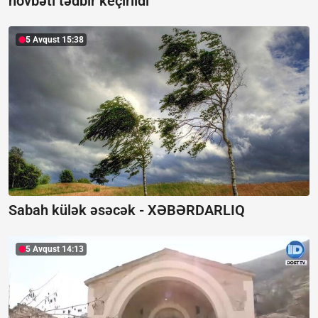
növbəti tədbir keçirildi
5 Avqust 15:38
Sabah külək əsəcək -
XƏBƏRDARLIQ
5 Avqust 14:13