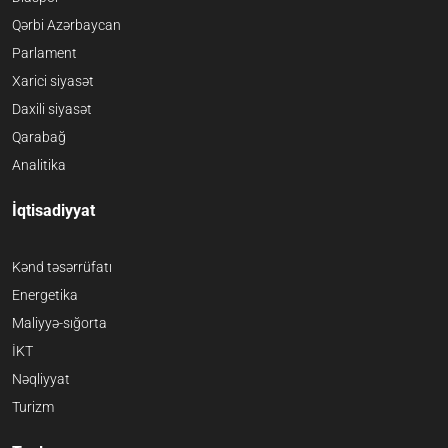
Qərbi Azərbaycan
Parlament
Xarici siyasət
Daxili siyasət
Qarabağ
Analitika
İqtisadiyyat
Kənd təsərrüfatı
Energetika
Maliyyə-sığorta
İKT
Nəqliyyat
Turizm