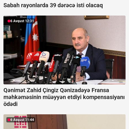
Sabah rayonlarda 39 dərəcə isti olacaq
6 Avqust 12:31
Qənimət Zahid Çingiz Qənizadəyə Fransa
məhkəməsinin müəyyən etdiyi kompensasiyanı
ödədi
6 Avqust 11:44