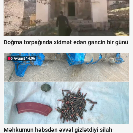
Doğma torpağında xidmət edən gəncin bir günü
5 Avqust 14:06
Məhkumun həbsdən əvvəl gizlətdiyi silah-