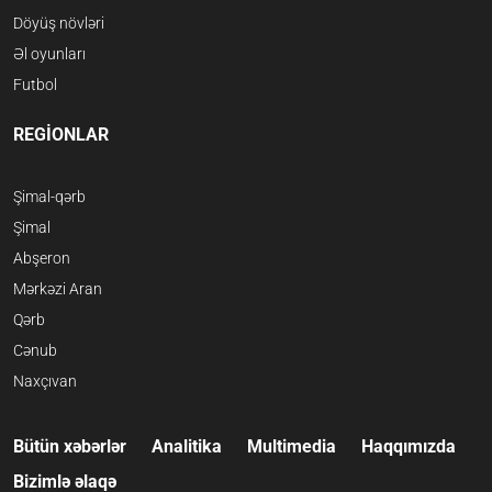
Döyüş növləri
Əl oyunları
Futbol
REGİONLAR
Şimal-qərb
Şimal
Abşeron
Mərkəzi Aran
Qərb
Cənub
Naxçıvan
Bütün xəbərlər
Analitika
Multimedia
Haqqımızda
Bizimlə əlaqə