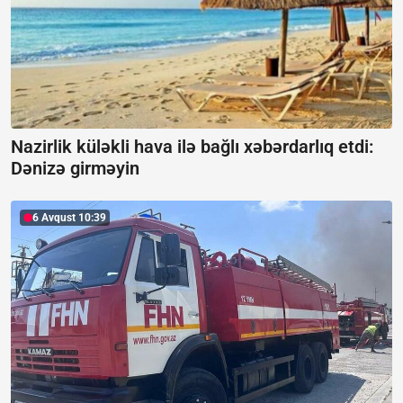
Nazirlik küləkli hava ilə bağlı xəbərdarlıq etdi:
Dənizə girməyin
6 Avqust 10:39