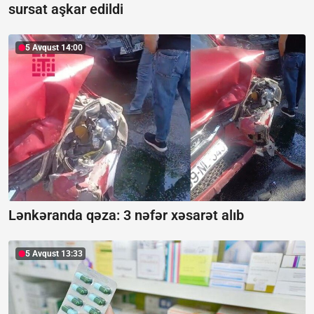
sursat aşkar edildi
5 Avqust 14:00
Lənkəranda qəza: 3 nəfər xəsarət alıb
5 Avqust 13:33