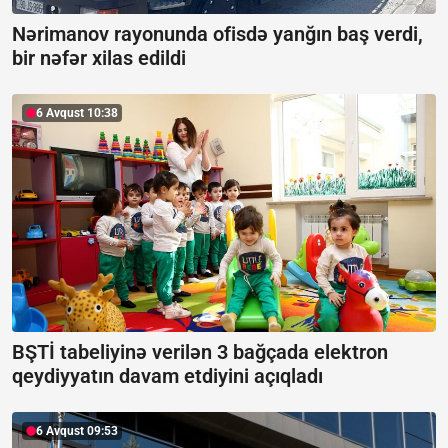
Nərimanov rayonunda ofisdə yanğın baş verdi,
bir nəfər xilas edildi
6 Avqust 10:38
BŞTİ tabeliyinə verilən 3 bağçada elektron
qeydiyyatın davam etdiyini açıqladı
6 Avqust 09:53