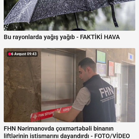
Bu rayonlarda yağış yağıb -
FAKTİKİ HAVA
6 Avqust 09:43
FHN Nərimanovda çoxmərtəbəli binanın
liftlərinin istismarını dayandırdı -
FOTO/VİDEO