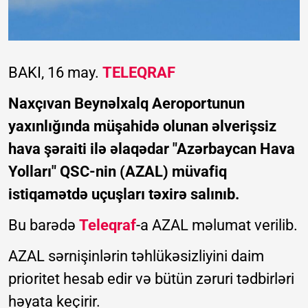
BAKI, 16 may.
TELEQRAF
Naxçıvan Beynəlxalq Aeroportunun
yaxınlığında müşahidə olunan əlverişsiz
hava şəraiti ilə əlaqədar "Azərbaycan Hava
Yolları" QSC-nin (AZAL) müvafiq
istiqamətdə uçuşları təxirə salınıb.
Bu barədə
Teleqraf
-a AZAL məlumat verilib.
AZAL sərnişinlərin təhlükəsizliyini daim
prioritet hesab edir və bütün zəruri tədbirləri
həyata keçirir.