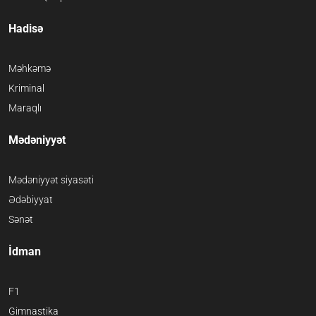
Hadisə
Məhkəmə
Kriminal
Maraqlı
Mədəniyyət
Mədəniyyət siyasəti
Ədəbiyyat
Sənət
İdman
F1
Gimnastika