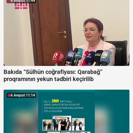
6 Avqust 11:44
Bakıda “Sülhün coğrafiyası: Qarabağ”
proqramının yekun tədbiri keçirilib
6 Avqust 11:14