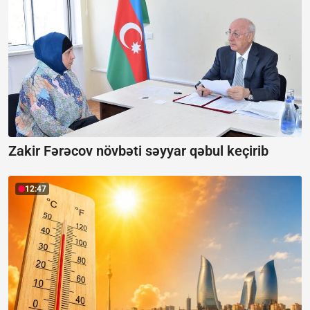
Zakir Fərəcov növbəti səyyar qəbul keçirib
12:47