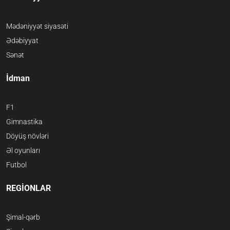
Mədəniyyət siyasəti
Ədəbiyyat
Sənət
İdman
F1
Gimnastika
Döyüş növləri
Əl oyunları
Futbol
REGİONLAR
Şimal-qərb