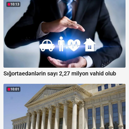
10:13
Sığortaedənlərin sayı 2,27 milyon vahid olub
10:01