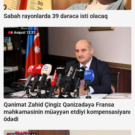
Sabah rayonlarda 39 dərəcə isti olacaq
6 Avqust 12:31
Qənimət Zahid Çingiz Qənizadəyə Fransa
məhkəməsinin müəyyən etdiyi kompensasiyanı
ödədi