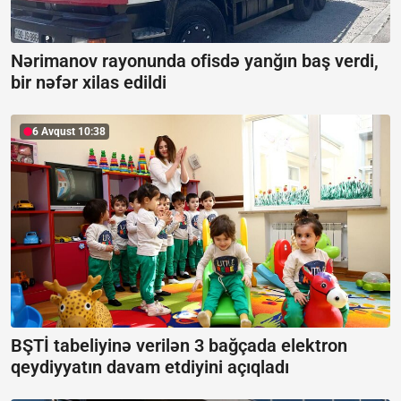
Nərimanov rayonunda ofisdə yanğın baş verdi,
bir nəfər xilas edildi
6 Avqust 10:38
BŞTİ tabeliyinə verilən 3 bağçada elektron
qeydiyyatın davam etdiyini açıqladı