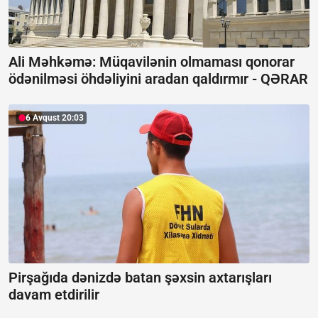
Ali Məhkəmə: Müqavilənin olmaması qonorar
ödənilməsi öhdəliyini aradan qaldırmır -
QƏRAR
6 Avqust 20:03
Pirşağıda dənizdə batan şəxsin axtarışları
davam etdirilir