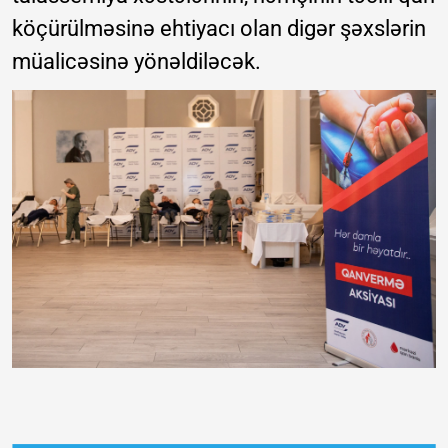
köçürülməsinə ehtiyacı olan digər şəxslərin
müalicəsinə yönəldiləcək.