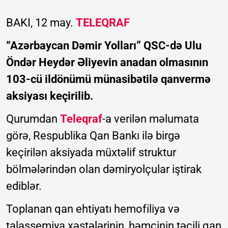
BAKI, 12 may.
TELEQRAF
“Azərbaycan Dəmir Yolları” QSC-də Ulu
Öndər Heydər Əliyevin anadan olmasının
103-cü ildönümü münasibətilə qanvermə
aksiyası keçirilib.
Qurumdan
Teleqraf
-a verilən məlumata
görə, Respublika Qan Bankı ilə birgə
keçirilən aksiyada müxtəlif struktur
bölmələrindən olan dəmiryolçular iştirak
ediblər.
Toplanan qan ehtiyatı hemofiliya və
talassemiya xəstələrinin, həmçinin təcili qan