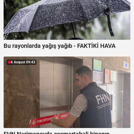
Bu rayonlarda yağış yağıb -
FAKTİKİ HAVA
6 Avqust 09:43
FHN Nərimanovda çoxmərtəbəli binanın