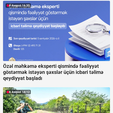
6 Avqust 16:35
Özəl məhkəmə eksperti qismində fəaliyyət
göstərmək istəyən şəxslər üçün icbari təlimə
qeydiyyat başladı
6 Avqust 14:12