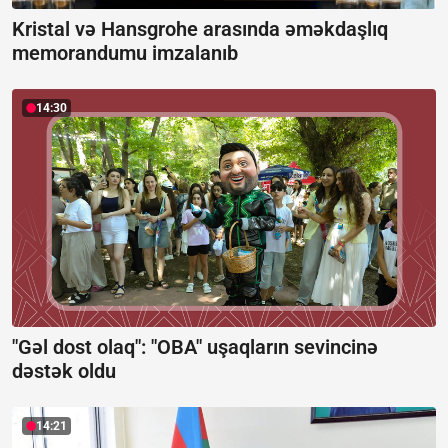
Kristal və Hansgrohe arasında əməkdaşlıq
memorandumu imzalanıb
14:30
"Gəl dost olaq": "OBA" uşaqların sevincinə
dəstək oldu
14:21