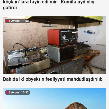
köçkün”lərə təyin edilmir -
Komitə aydınlıq
gətirdi
6 Avqust 11:00
Bakıda iki obyektin fəaliyyəti məhdudlaşdırılıb
6 Avqust 10:52