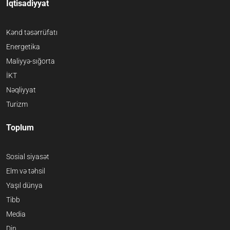
İqtisadiyyat
Kənd təsərrüfatı
Energetika
Maliyyə-sığorta
İKT
Nəqliyyat
Turizm
Toplum
Sosial siyasət
Elm və təhsil
Yaşıl dünya
Tibb
Media
Din