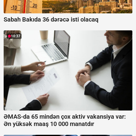
Sabah Bakıda 36 dərəcə isti olacaq
10:37
ƏMAS-da 65 mindən çox aktiv vakansiya var:
Ən yüksək maaş 10 000 manatdır