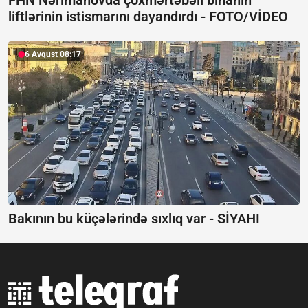
liftlərinin istismarını dayandırdı -
FOTO/VİDEO
6 Avqust 08:17
Bakının bu küçələrində sıxlıq var -
SİYAHI