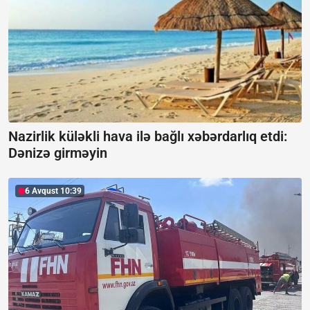
Nazirlik küləkli hava ilə bağlı xəbərdarlıq etdi:
Dənizə girməyin
6 Avqust 10:39