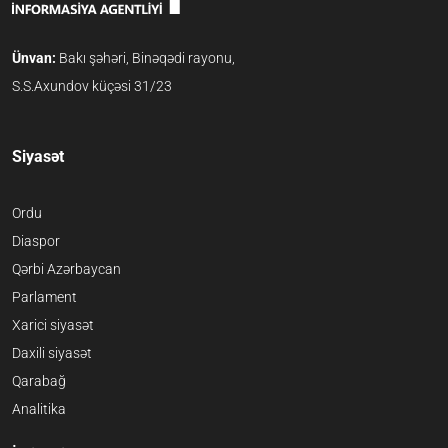
Ünvan:
Bakı şəhəri, Binəqədi rayonu,
S.S.Axundov küçəsi 31/23
Siyasət
Ordu
Diaspor
Qərbi Azərbaycan
Parlament
Xarici siyasət
Daxili siyasət
Qarabağ
Analitika