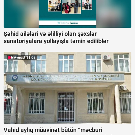
Şəhid ailələri və əlilliyi olan şəxslər
sanatoriyalara yollayışla təmin ediliblər
6 Avqust 11:08
Vahid aylıq müavinət bütün “məcburi