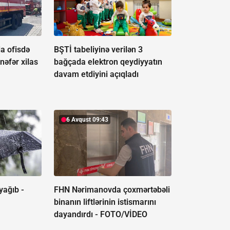
a ofisdə
BŞTİ tabeliyinə verilən 3
nəfər xilas
bağçada elektron qeydiyyatın
davam etdiyini açıqladı
6 Avqust 09:43
yağıb -
FHN Nərimanovda çoxmərtəbəli
binanın liftlərinin istismarını
dayandırdı -
FOTO/VİDEO