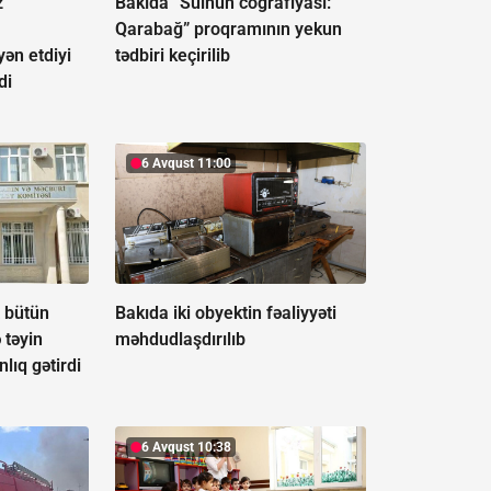
z
Bakıda “Sülhün coğrafiyası:
Qarabağ” proqramının yekun
ən etdiyi
tədbiri keçirilib
di
6 Avqust 11:00
t bütün
Bakıda iki obyektin fəaliyyəti
 təyin
məhdudlaşdırılıb
lıq gətirdi
6 Avqust 10:38