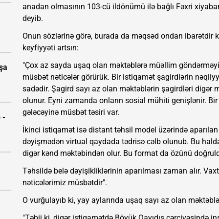
anadan olmasının 103-cü ildönümü ilə bağlı Fəxri xiyaban
deyib.
Onun sözlərinə görə, burada da məqsəd ondan ibarətdir ki,
keyfiyyəti artsın:
"Çox az sayda uşaq olan məktəblərə müəllim göndərməyin
aşa
müsbət nəticələr görürük. Bir istiqamət şagirdlərin nəqli
sadədir. Şagird sayı az olan məktəblərin şagirdləri digər m
olunur. Eyni zamanda onların sosial mühiti genişlənir. Bi
gələcəyinə müsbət təsiri var.
 -
İkinci istiqamət isə distant təhsil model üzərində aparılan 
dəyişmədən virtual qaydada tədrisə cəlb olunub. Bu halda
digər kənd məktəbindən olur. Bu format da özünü doğruld
Təhsildə belə dəyişikliklərinin aparılması zaman alır. Vaxt 
nəticələrimiz müsbətdir".
O vurğulayıb ki, yay aylarında uşaq sayı az olan məktəbləri
"Təbii ki, digər istiqamətdə Böyük Qayıdış çərçivəsində i