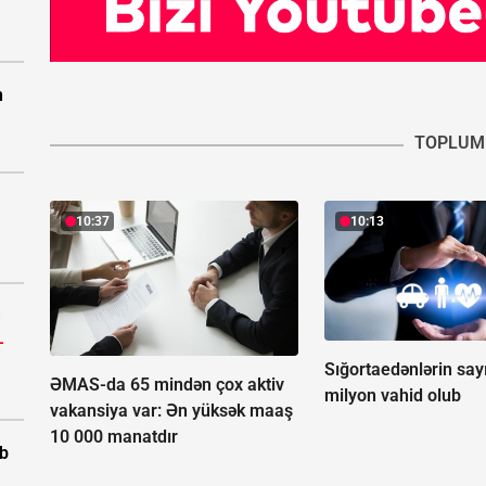
n
TOPLUM
10:37
10:13
-
-
Sığortaedənlərin say
ƏMAS-da 65 mindən çox aktiv
milyon vahid olub
vakansiya var:
Ən yüksək maaş
10 000 manatdır
ıb