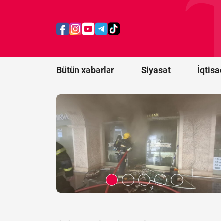
Səbaildə obyekt yanır,
vətəndaşlar təxliyə edilib
-
YENİLƏNDİ/FOTO/VİDEO
Bütün xəbərlər
Siyasət
İqtisa