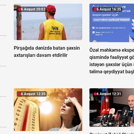
6 Avqust 20:03
6 Avqust 16:35
Pirşağıda dənizdə batan şəxsin
Özəl məhkəmə ekspe
axtarışları davam etdirilir
qismində fəaliyyət g
istəyən şəxslər üçün 
təlimə qeydiyyat baş
6 Avqust 12:35
6 Avqust 12:31