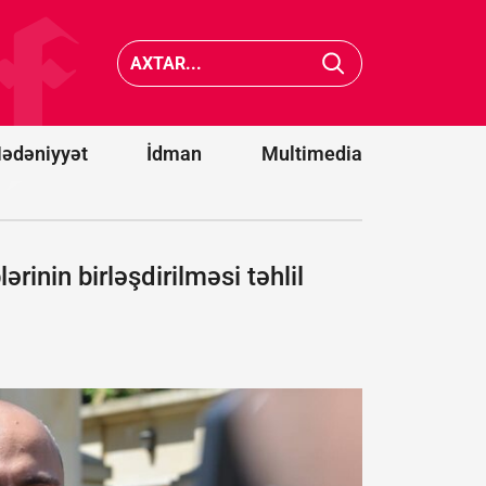
İttifaqına
ildırım
üzvlüklə
vurması
bağlı
nəticəsi
referendum
ölənlərin
keçirə
sayı 20-
bilmərik
çatıb
ədəniyyət
İdman
Multimedia
inin birləşdirilməsi təhlil