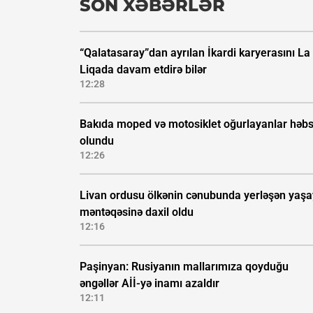
SON XƏBƏRLƏR
“Qalatasaray”dan ayrılan İkardi karyerasını La
Liqada davam etdirə bilər
12:28
Bakıda moped və motosiklet oğurlayanlar həb
olundu
12:26
Livan ordusu ölkənin cənubunda yerləşən yaşa
məntəqəsinə daxil oldu
12:16
Paşinyan: Rusiyanın mallarımıza qoyduğu
əngəllər Aİİ-yə inamı azaldır
12:11