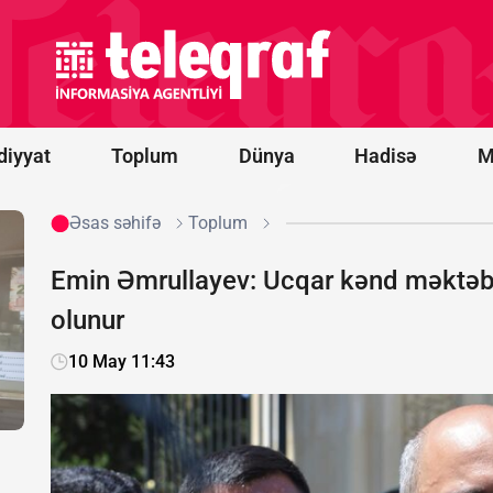
Ərəbistanı
və
Pakistan
hərbi
ittifaq
yaradır
diyyat
Toplum
Dünya
Hadisə
M
Əsas səhifə
Toplum
Emin Əmrullayev: Ucqar kənd məktəblər
olunur
10 May 11:43