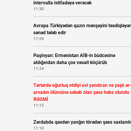
intervalla istifadəyə verəcək
11:30
Avropa Türkiyədən qazın mənşəyini təsdiqləyə
sənəd tələb edir
11:26
Paşinyan: Ermənistan AİB-in büdcəsinə
aldığından daha çox vəsait köçürüb
11:24
Tərtərdə oğurluq etdiyi evi yandıran və yaşlı ər
arvadın ölümünə səbəb olan şəxs həbs olundu 
RƏSMİ
11:15
Zərdabda qəsdən yanğın törədən şəxs saxlanıl
11:10