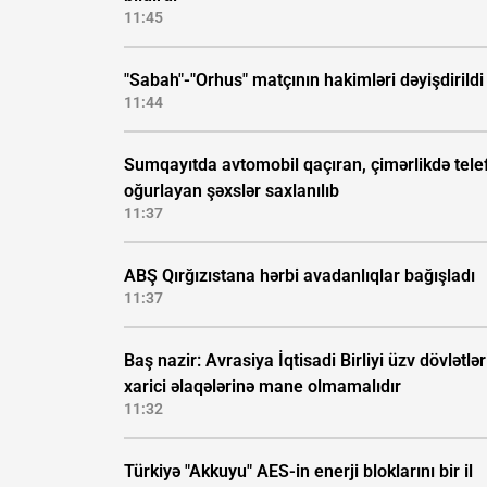
11:45
"Sabah"-"Orhus" matçının hakimləri dəyişdirildi
11:44
Sumqayıtda avtomobil qaçıran, çimərlikdə tele
oğurlayan şəxslər saxlanılıb
11:37
ABŞ Qırğızıstana hərbi avadanlıqlar bağışladı
11:37
Baş nazir: Avrasiya İqtisadi Birliyi üzv dövlətlər
xarici əlaqələrinə mane olmamalıdır
11:32
Türkiyə "Akkuyu" AES-in enerji bloklarını bir il