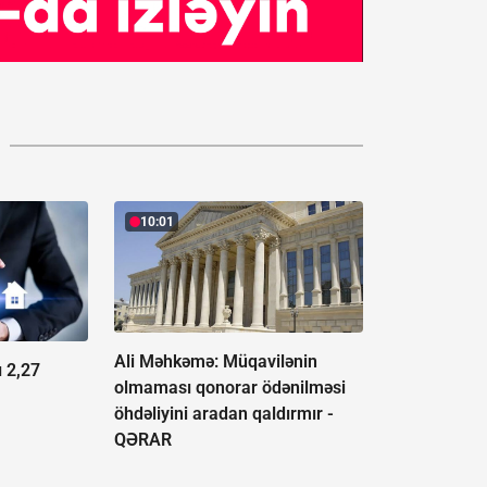
10:01
Ali Məhkəmə: Müqavilənin
ı 2,27
olmaması qonorar ödənilməsi
öhdəliyini aradan qaldırmır -
QƏRAR