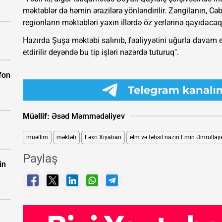
məktəblər də həmin ərazilərə yönləndirilir. Zəngilanın, C
regionların məktəbləri yaxın illərdə öz yerlərinə qayıdac
Hazırda Şuşa məktəbi salınıb, fəaliyyətini uğurla davam e
etdirilir deyəndə bu tip işləri nəzərdə tuturuq".
fon
Müəllif:
Əsəd Məmmədəliyev
müəllim
məktəb
Fəxri Xiyaban
elm və təhsil naziri Emin Əmrullay
Paylaş
in