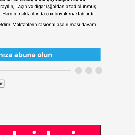
əbrayılın, Laçın və digər işğaldan azad olunmuş
aq. Həmin məktəblər də çox böyük məktəblərdir.
tdirir. Məktəblərin rasionallaşdırılması davam
ev