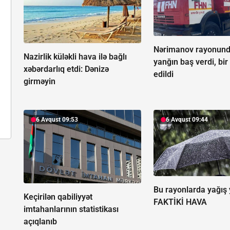
Nərimanov rayonund
Nazirlik küləkli hava ilə bağlı
yanğın baş verdi, bir 
xəbərdarlıq etdi:
Dənizə
edildi
girməyin
6 Avqust 09:53
6 Avqust 09:44
Bu rayonlarda yağış 
Keçirilən qabiliyyət
FAKTİKİ HAVA
imtahanlarının statistikası
açıqlanıb