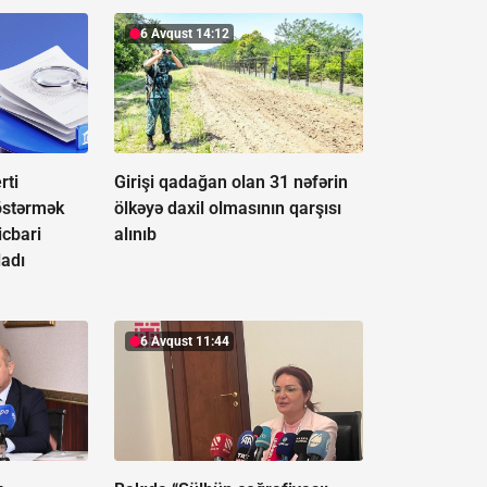
6 Avqust 14:12
rti
Girişi qadağan olan 31 nəfərin
östərmək
ölkəyə daxil olmasının qarşısı
icbari
alınıb
ladı
6 Avqust 11:44