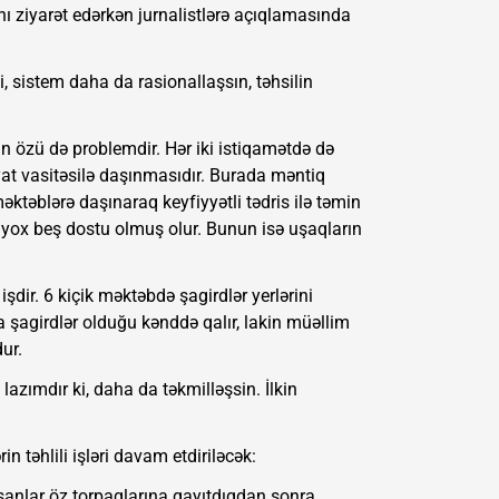
ı ziyarət edərkən jurnalistlərə açıqlamasında
 sistem daha da rasionallaşsın, təhsilin
 özü də problemdir. Hər iki istiqamətdə də
yyat vasitəsilə daşınmasıdır. Burada məntiq
əktəblərə daşınaraq keyfiyyətli tədris ilə təmin
r yox beş dostu olmuş olur. Bunun isə uşaqların
işdir. 6 kiçik məktəbdə şagirdlər yerlərini
 şagirdlər olduğu kənddə qalır, lakin müəllim
ur.
lazımdır ki, daha da təkmilləşsin. İlkin
n təhlili işləri davam etdiriləcək:
nsanlar öz torpaqlarına qayıtdıqdan sonra