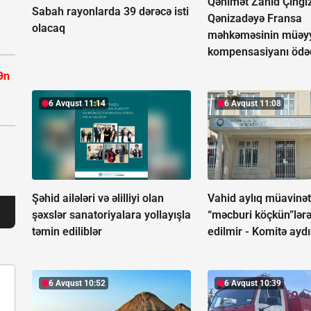
Qənimət Zahid Çingi
Sabah rayonlarda 39 dərəcə isti
Qənizadəyə Fransa
olacaq
məhkəməsinin müəyy
kompensasiyanı ödə
Ən
6 Avqust 11:14
6 Avqust 11:08
Şəhid ailələri və əlilliyi olan
Vahid aylıq müavinə
şəxslər sanatoriyalara yollayışla
“məcburi köçkün”lərə
təmin ediliblər
edilmir -
Komitə aydın
6 Avqust 10:52
6 Avqust 10:39