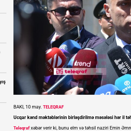
s
yış
BAKI, 10 may.
TELEQRAF
Ucqar kənd məktəblərinin birləşdirilmə məsələsi hər il təh
xəbər verir ki, bunu elm və təhsil naziri Emin Əm
Teleqraf