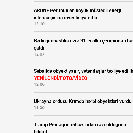
ARDNF Perunun ən böyük müstəqil enerji
istehsalçısına investisiya edib
12:10
Bədii gimnastika üzrə 31-ci ölkə çempionatı b
çatdı
12:07
Səbaildə obyekt yanır, vətəndaşlar təxliyə edilib
YENİLƏNDİ/FOTO/VİDEO
12:06
Ukrayna ordusu Krımda hərbi obyektləri vurdu
11:56
Tramp Pentaqon rəhbərindən razı olduğunu
bildirdi