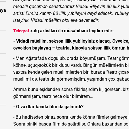
medallı qocaman sənətkarımız Vidadi Əliyevin 80 illik yub
aya
artisti Elmira xanım 80 illik yubileyini qeyd edəcək. Yubi
istəyirik. Vidadi müəllim bizi evə dəvət edir.
xalq artistləri ilə müsahibəni təqdim edir:
Teleqraf
- Vidadi müəllim, səksən illik yubileyiniz olacaq. Əvvəlcə,
əvvəldən başlayaq – teatrla, kinoyla səksən illik ömrün
- Mən Ağstafada doğulub, orada böyümüşəm. Teatr görmə
köhnə, uçuq-sökük bir klubu vardı. Bir gün müəllimlərin bi
vaxtsa kəndə gələn müəllimlərdən biri burada “teatr çıxar
müəllimi də, teatrı da görməmişdim, yaşımdan çox qaba
Amma bunu eşidəndən sonra fikirləşirdim ki, görəsən, bi
görməmişəm, teatr necə olur bilmirəm...
- O vaxtlar kəndə film də gəlmirdi?
- Bu hadisədən bir az sonra kəndə köhnə filmlər gəlməyə 
Sonra bir-iki başqa film də gətirdilər. Onlara baxandan 