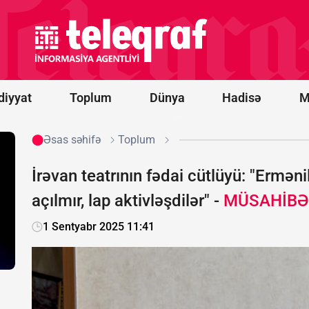
-
“Qarabağ”
oyununun
start
heyətləri
bəlli oldu
diyyat
Toplum
Dünya
Hadisə
M
Əsas səhifə
Toplum
İrəvan teatrının fədai cütlüyü: "Erməni
açılmır, lap aktivləşdilər" -
MÜSAHİBƏ
1 Sentyabr 2025 11:41