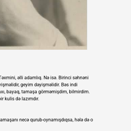
 Təxmini, əlli adamlıq. Nə isə. Birinci səhnəni
yişməlidir, geyim dəyişməlidir. Bəs indi
 axı, bayaq, tamaşa görməmişdim, bilmirdim.
ir kulis də lazımdır.
 tamaşanı necə qurub-oynamışdıqsa, hələ də o