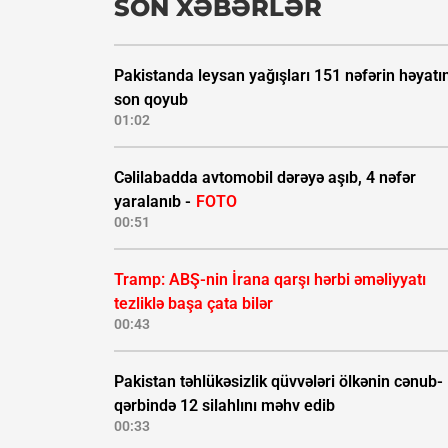
SON XƏBƏRLƏR
Pakistanda leysan yağışları 151 nəfərin həyatı
son qoyub
01:02
Cəlilabadda avtomobil dərəyə aşıb, 4 nəfər
yaralanıb -
FOTO
00:51
Tramp: ABŞ-nin İrana qarşı hərbi əməliyyatı
tezliklə başa çata bilər
00:43
Pakistan təhlükəsizlik qüvvələri ölkənin cənub-
qərbində 12 silahlını məhv edib
00:33