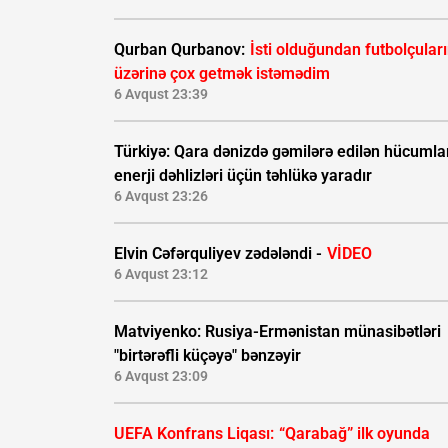
Qurban Qurbanov:
İsti olduğundan futbolçular
üzərinə çox getmək istəmədim
6 Avqust 23:39
Türkiyə: Qara dənizdə gəmilərə edilən hücumla
enerji dəhlizləri üçün təhlükə yaradır
6 Avqust 23:26
Elvin Cəfərquliyev zədələndi -
VİDEO
6 Avqust 23:12
Matviyenko: Rusiya-Ermənistan münasibətləri
"birtərəfli küçəyə" bənzəyir
6 Avqust 23:09
UEFA Konfrans Liqası:
“Qarabağ” ilk oyunda