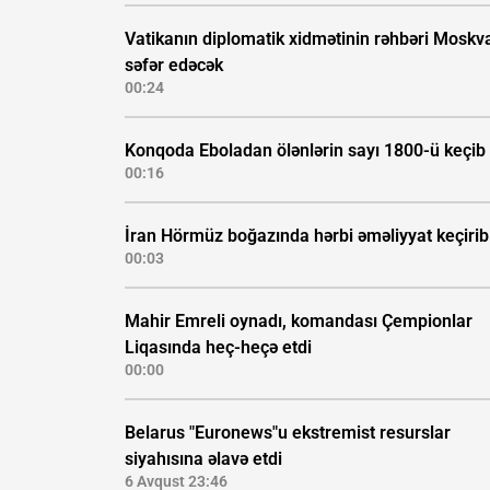
Vatikanın diplomatik xidmətinin rəhbəri Moskv
səfər edəcək
00:24
Konqoda Eboladan ölənlərin sayı 1800-ü keçib
00:16
İran Hörmüz boğazında hərbi əməliyyat keçirib
00:03
Mahir Emreli oynadı, komandası Çempionlar
Liqasında heç-heçə etdi
00:00
Belarus "Euronews"u ekstremist resurslar
siyahısına əlavə etdi
6 Avqust 23:46