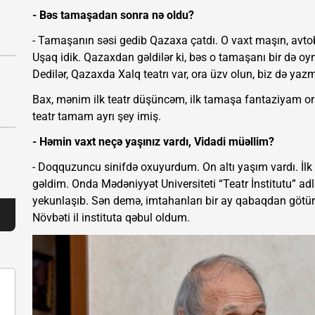
- Bəs tamaşadan sonra nə oldu?
- Tamaşanın səsi gedib Qazaxa çatdı. O vaxt maşın, avtob
Uşaq idik. Qazaxdan gəldilər ki, bəs o tamaşanı bir də oyn
Dedilər, Qazaxda Xalq teatrı var, ora üzv olun, biz də 
Bax, mənim ilk teatr düşüncəm, ilk tamaşa fantaziyam o
teatr tamam ayrı şey imiş.
- Həmin vaxt neçə yaşınız vardı, Vidadi müəllim?
- Doqquzuncu sinifdə oxuyurdum. On altı yaşım vardı. İl
gəldim. Onda Mədəniyyət Universiteti “Teatr İnstitutu” ad
yekunlaşıb. Sən demə, imtahanları bir ay qabaqdan götürü
Növbəti il instituta qəbul oldum.