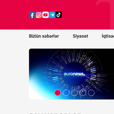
Belarus
"Euronews"u
ekstremist
resurslar
siyahısına
əlavə etdi
Bütün xəbərlər
Siyasət
İqtisa