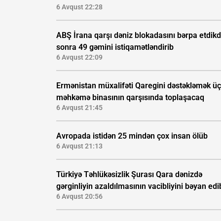
6 Avqust 22:28
ABŞ İrana qarşı dəniz blokadasını bərpa etdik
sonra 49 gəmini istiqamətləndirib
6 Avqust 22:09
Ermənistan müxalifəti Qaregini dəstəkləmək ü
məhkəmə binasının qarşısında toplaşacaq
6 Avqust 21:45
Avropada istidən 25 mindən çox insan ölüb
6 Avqust 21:13
Türkiyə Təhlükəsizlik Şurası Qara dənizdə
gərginliyin azaldılmasının vacibliyini bəyan edi
6 Avqust 20:56