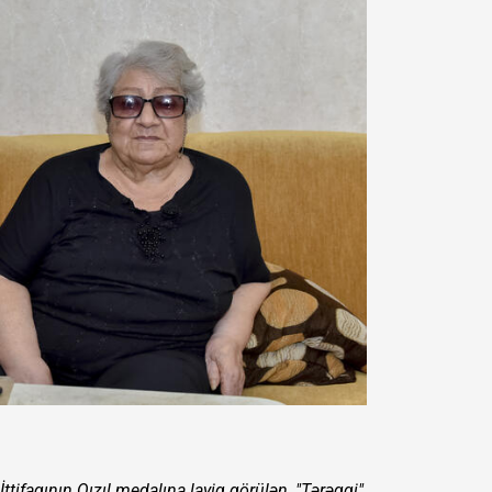
İttifaqının Qızıl medalına layiq görülən, "Tərəqqi"