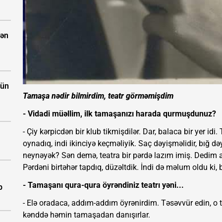
dən
çün
Tamaşa nədir bilmirdim, teatr görməmişdim
- Vidadi müəllim, ilk tamaşanızı harada qurmuşdunuz?
- Çiy kərpicdən bir klub tikmişdilər. Dar, balaca bir yer idi.
oynadıq, indi ikinciyə keçməliyik. Saç dəyişməlidir, bığ də
neynəyək? Sən demə, teatra bir pərdə lazım imiş. Dedim
Pərdəni birtəhər tapdıq, düzəltdik. İndi də məlum oldu ki, b
- Tamaşanı qura-qura öyrəndiniz teatrı yəni...
b
- Elə oradaca, addım-addım öyrənirdim. Təsəvvür edin, o
kənddə həmin tamaşadan danışırlar.