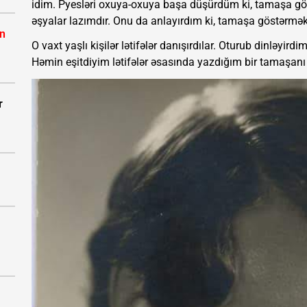
idim. Pyesləri oxuya-oxuya başa düşürdüm ki, tamaşa g
əşyalar lazımdır. Onu da anlayırdım ki, tamaşa göstərmək 
ın
O vaxt yaşlı kişilər lətifələr danışırdılar. Oturub dinləyir
Həmin eşitdiyim lətifələr əsasında yazdığım bir tamaşan
r