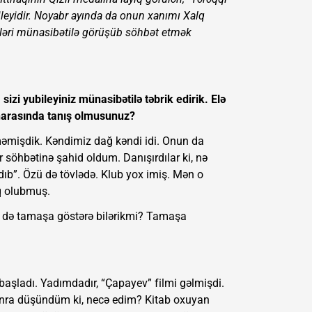
ileyidir. Noyabr ayında da onun xanımı Xalq
leyləri münasibətilə görüşüb söhbət etmək
 sizi yubileyiniz münasibətilə təbrik edirik. Elə
 harasında tanış olmusunuz?
mişdik. Kəndimiz dağ kəndi idi. Onun da
r söhbətinə şahid oldum. Danışırdılar ki, nə
dıb”. Özü də tövlədə. Klub yox imiş. Mən o
q olubmuş.
z də tamaşa göstərə bilərikmi? Tamaşa
başladı. Yadımdadır, “Çapayev” filmi gəlmişdi.
sonra düşündüm ki, necə edim? Kitab oxuyan