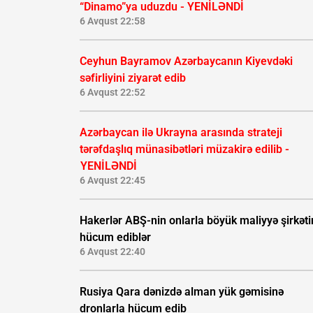
“Dinamo”ya uduzdu - YENİLƏNDİ
6 Avqust 22:58
Ceyhun Bayramov Azərbaycanın Kiyevdəki
səfirliyini ziyarət edib
6 Avqust 22:52
Azərbaycan ilə Ukrayna arasında strateji
tərəfdaşlıq münasibətləri müzakirə edilib -
YENİLƏNDİ
6 Avqust 22:45
Hakerlər ABŞ-nin onlarla böyük maliyyə şirkəti
hücum ediblər
6 Avqust 22:40
Rusiya Qara dənizdə alman yük gəmisinə
dronlarla hücum edib