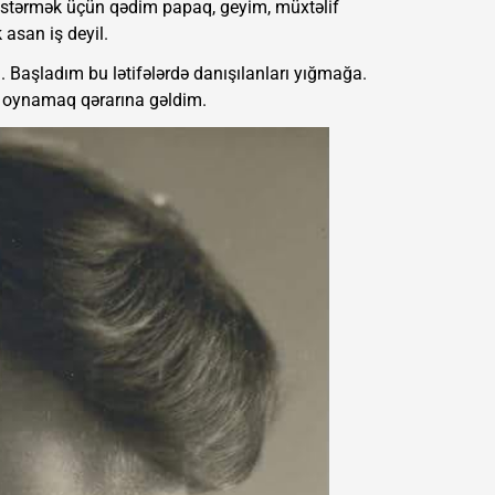
östərmək üçün qədim papaq, geyim, müxtəlif
asan iş deyil.
dim. Başladım bu lətifələrdə danışılanları yığmağa.
ı oynamaq qərarına gəldim.