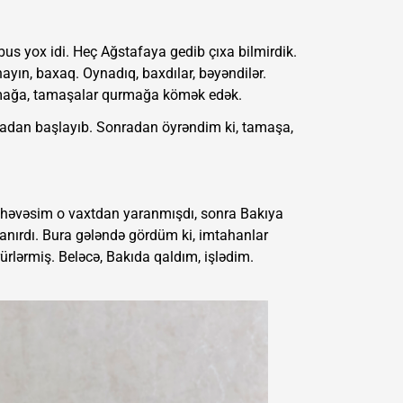
us yox idi. Heç Ağstafaya gedib çıxa bilmirdik.
ayın, baxaq. Oynadıq, baxdılar, bəyəndilər.
yazmağa, tamaşalar qurmağa kömək edək.
radan başlayıb. Sonradan öyrəndim ki, tamaşa,
k həvəsim o vaxtdan yaranmışdı, sonra Bakıya
lanırdı. Bura gələndə gördüm ki, imtahanlar
rlərmiş. Beləcə, Bakıda qaldım, işlədim.