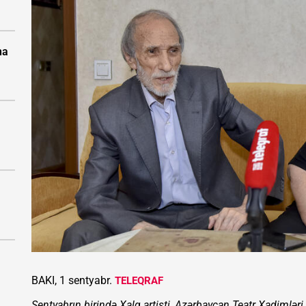
na
BAKI, 1 sentyabr.
TELEQRAF
Sentyabrın birində Xalq artisti, Azərbaycan Teatr Xadimləri 