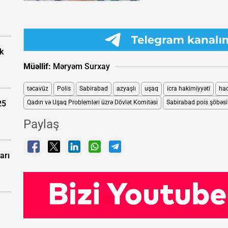
k
Müəllif:
Məryəm Surxay
təcavüz
Polis
Sabirabad
azyaşlı
uşaq
icra hakimiyyəti
had
Qadın və Uşaq Problemləri üzrə Dövlət Komitəsi
Sabirabad pois şöbəsi
25
Paylaş
arı