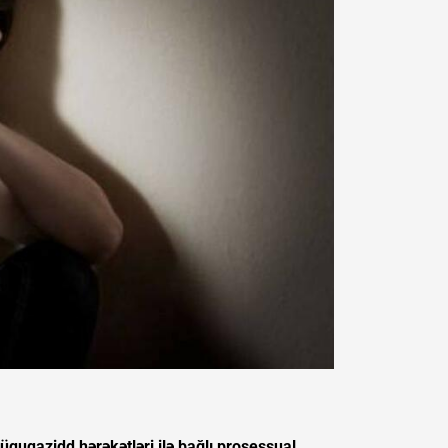
üquqazidd hərəkətləri ilə bağlı prosessual