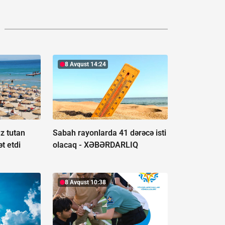
8 Avqust 14:24
z tutan
Sabah rayonlarda 41 dərəcə isti
t etdi
olacaq -
XƏBƏRDARLIQ
8 Avqust 10:38