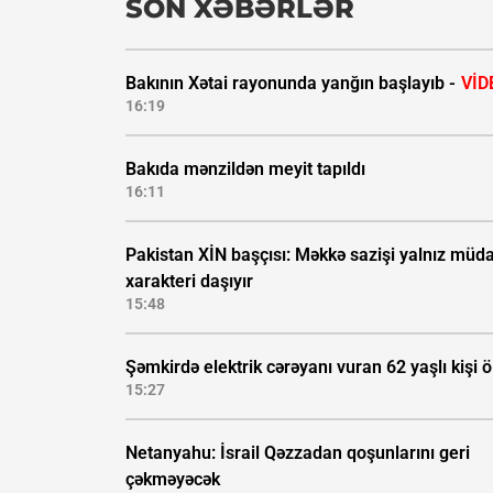
SON XƏBƏRLƏR
Bakının Xətai rayonunda yanğın başlayıb -
VİD
16:19
Bakıda mənzildən meyit tapıldı
16:11
Pakistan XİN başçısı: Məkkə sazişi yalnız müda
xarakteri daşıyır
15:48
Şəmkirdə elektrik cərəyanı vuran 62 yaşlı kişi 
15:27
Netanyahu: İsrail Qəzzadan qoşunlarını geri
çəkməyəcək