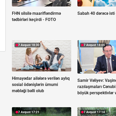
FHN silsilə maarifləndirmə
Sabah 40 dərəcə isti
tədbirləri keçirdi -
FOTO
7 Avqust 18:30
7 Avqust 18:05
Himayədar ailələrə verilən aylıq
Samir Vəliyev: Vaşin
sosial ödənişlərin ümumi
razılaşmaları Cənub
məbləği bəlli olub
böyük perspektivlər 
7 Avqust 17:21
7 Avqust 17:14