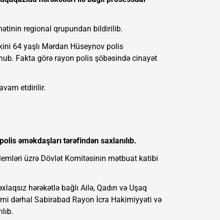
mətinin regional qrupundan bildirilib.
kini 64 yaşlı Mərdan Hüseynov polis
nub. Fakta görə rayon polis şöbəsində cinayət
vam etdirilir.
olis əməkdaşları tərəfindən saxlanılıb.
blemləri üzrə Dövlət Komitəsinin mətbuat katibi
xlaqsız hərəkətlə bağlı Ailə, Qadın və Uşaq
imi dərhal Sabirabad Rayon İcra Hakimiyyəti və
lıb.