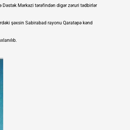
ə Dəstək Mərkəzi tərəfindən digər zəruri tədbirlər
lərdəki şəxsin Sabirabad rayonu Qaratəpə kənd
xlanılıb.