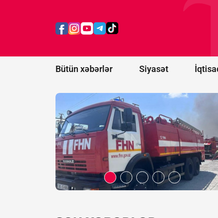
Bakının
Xətai
rayonunda
yanğın
başlayıb -
VİDEO
Bütün xəbərlər
Siyasət
İqtisa