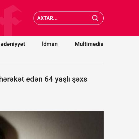
Vens və Modi
cənubun
ABŞ-
avtobusl
Hindistan
toqquşm
əməkdaşlığını
nəticəsi
müzakirə
22 nəfər
ediblər
ölüb
ədəniyyət
İdman
Multimedia
hərəkət edən 64 yaşlı şəxs