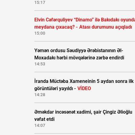
15:17
Elvin Cəfərquliyev “Dinamo” ilə Bakıdakı oyund
meydana çıxacaq? -
Atası durumunu açıqladı
15:00
Yəmən ordusu Səudiyyə Ərəbistanının Əl-
Moxadakı hərbi mövqələrinə zərbə endirdi
14:53
İranda Müctəba Xameneinin 5 aydan sonra ilk
görüntüləri yayıldı -
VİDEO
14:28
Əməkdar incəsənət xadimi, şair Çingiz Əlioğlu
vəfat etdi
14:07