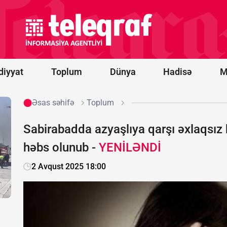
prosesi
artıq
praktiki
nəticələr
mərhələsinə
keçib -
RƏY
diyyat
Toplum
Dünya
Hadisə
M
Əsas səhifə
Toplum
Sabirabadda azyaşlıya qarşı əxlaqsız 
həbs olunub -
YENİLƏNDİ
2 Avqust 2025 18:00