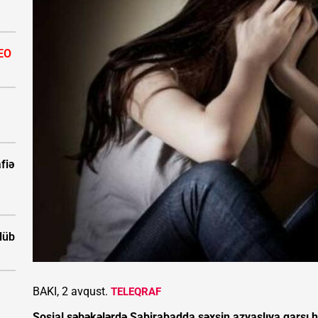
EO
fiə
ölüb
BAKI, 2 avqust.
TELEQRAF
Sosial şəbəkələrdə Sabirabadda şəxsin azyaşlıya qarşı h