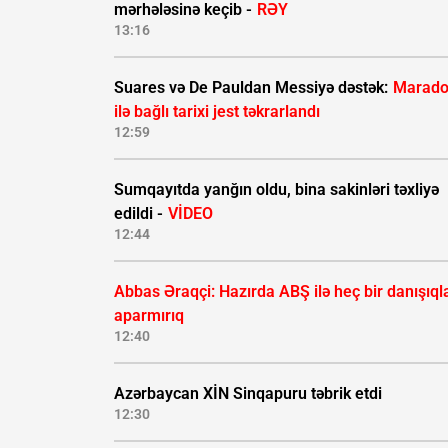
mərhələsinə keçib -
RƏY
13:16
Suares və De Pauldan Messiyə dəstək:
Marad
ilə bağlı tarixi jest təkrarlandı
12:59
Sumqayıtda yanğın oldu, bina sakinləri təxliyə
edildi -
VİDEO
12:44
Abbas Əraqçi: Hazırda ABŞ ilə heç bir danışıql
aparmırıq
12:40
Azərbaycan XİN Sinqapuru təbrik etdi
12:30