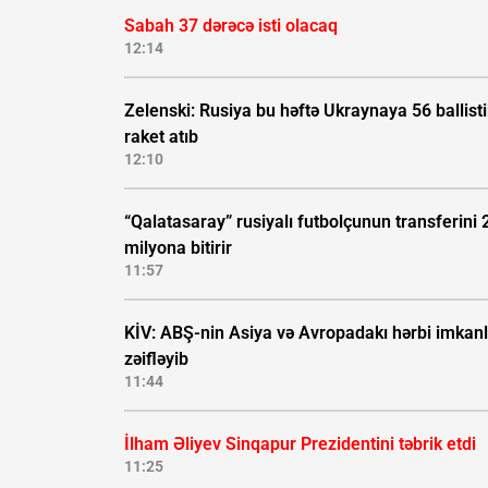
Sabah 37 dərəcə isti olacaq
12:14
Zelenski: Rusiya bu həftə Ukraynaya 56 ballisti
raket atıb
12:10
“Qalatasaray” rusiyalı futbolçunun transferini 
milyona bitirir
11:57
KİV: ABŞ-nin Asiya və Avropadakı hərbi imkanl
zəifləyib
11:44
İlham Əliyev Sinqapur Prezidentini təbrik etdi
11:25