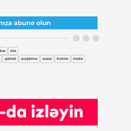
isə
Ailə
şübhəli
araşdırma
sosial
Komitə
media