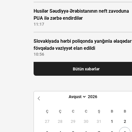
Husilər Səudiyyə Ərəbistanının neft zavoduna
PUA ilə zərbə endirdilər
11:17
Slovakiyada hərbi poliqonda yanğınla əlaqədar
fövqəladə vəziyyət elan edildi
10:56
Bütün xəbərlər
Ç
Ç
C
C
Ş
B
B
27
28
29
30
31
1
2