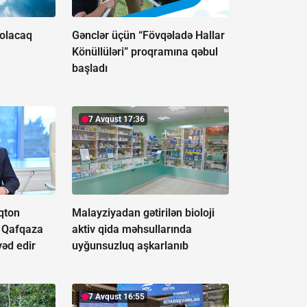
 olacaq
Gənclər üçün “Fövqəladə Hallar
Könüllüləri” proqramına qəbul
başladı
7 Avqust 17:36
qton
Malayziyadan gətirilən bioloji
i Qafqaza
aktiv qida məhsullarında
vəd edir
uyğunsuzluq aşkarlanıb
7 Avqust 16:55