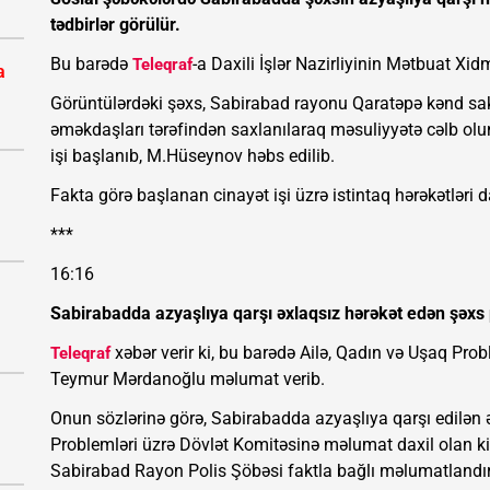
tədbirlər görülür.
Bu barədə
-a Daxili İşlər Nazirliyinin Mətbuat Xid
Teleqraf
a
Görüntülərdəki şəxs, Sabirabad rayonu Qaratəpə kənd sa
əməkdaşları tərəfindən saxlanılaraq məsuliyyətə cəlb olu
işi başlanıb, M.Hüseynov həbs edilib.
Fakta görə başlanan cinayət işi üzrə istintaq hərəkətləri da
***
16:16
Sabirabadda azyaşlıya qarşı əxlaqsız hərəkət edən şəxs p
xəbər verir ki, bu barədə Ailə, Qadın və Uşaq Pro
Teleqraf
Teymur Mərdanoğlu məlumat verib.
Onun sözlərinə görə, Sabirabadda azyaşlıya qarşı edilən ə
Problemləri üzrə Dövlət Komitəsinə məlumat daxil olan k
Sabirabad Rayon Polis Şöbəsi faktla bağlı məlumatlandırı