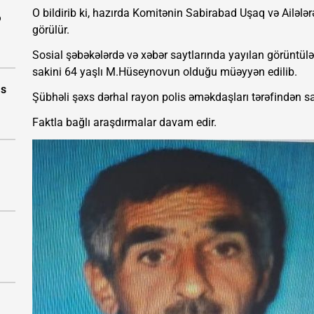
O bildirib ki, hazırda Komitənin Sabirabad Uşaq və Ailələr
ə
görülür.
Sosial şəbəkələrdə və xəbər saytlarında yayılan görüntü
sakini 64 yaşlı M.Hüseynovun olduğu müəyyən edilib.
as
Şübhəli şəxs dərhal rayon polis əməkdaşları tərəfindən sa
Faktla bağlı araşdırmalar davam edir.