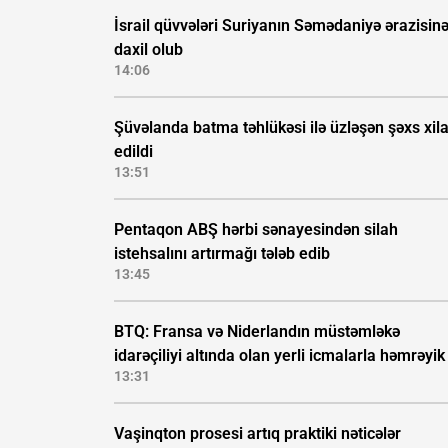
İsrail qüvvələri Suriyanın Səmədaniyə ərazisin
daxil olub
14:06
Şüvəlanda batma təhlükəsi ilə üzləşən şəxs xil
edildi
13:51
Pentaqon ABŞ hərbi sənayesindən silah
istehsalını artırmağı tələb edib
13:45
BTQ: Fransa və Niderlandın müstəmləkə
idarəçiliyi altında olan yerli icmalarla həmrəyik
13:31
Vaşinqton prosesi artıq praktiki nəticələr