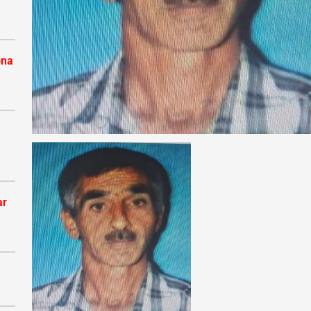
ona
ar