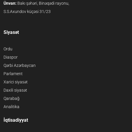
Ünvan:
Bakı şəhəri, Binəqədi rayonu,
S.S.Axundov küçəsi 31/23
Siyasət
Ordu
Diaspor
Qərbi Azərbaycan
Parlament
Xarici siyasət
Daxili siyasət
Qarabağ
Analitika
İqtisadiyyat