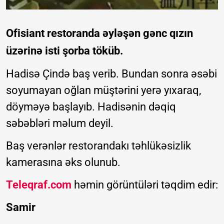
Ofisiant restoranda əyləşən gənc qızın
üzərinə isti şorba töküb.
Hadisə Çində baş verib. Bundan sonra əsəbi
soyumayan oğlan müştərini yerə yıxaraq,
döyməyə başlayıb. Hadisənin dəqiq
səbəbləri məlum deyil.
Baş verənlər restorandakı təhlükəsizlik
kamerasına əks olunub.
Teleqraf.com
həmin görüntüləri təqdim edir:
Samir