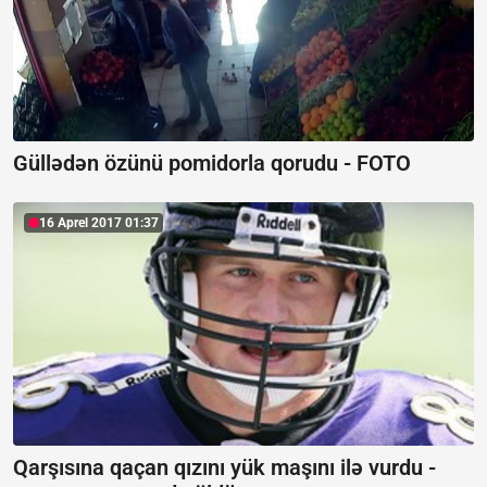
Güllədən özünü pomidorla qorudu - FOTO
16 Aprel 2017 01:37
Qarşısına qaçan qızını yük maşını ilə vurdu -