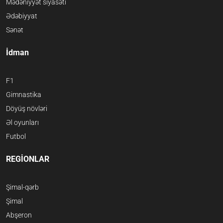
Mədəniyyət siyasəti
Ədəbiyyat
Sənət
İdman
F1
Gimnastika
Döyüş növləri
Əl oyunları
Futbol
REGİONLAR
Şimal-qərb
Şimal
Abşeron