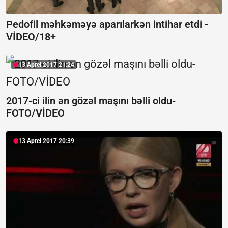
Pedofil məhkəməyə aparılarkən intihar etdi -
VİDEO/18+
13 Aprel 2017 21:24
2017-ci ilin ən gözəl maşını bəlli oldu-
FOTO/VİDEO
13 Aprel 2017 20:39