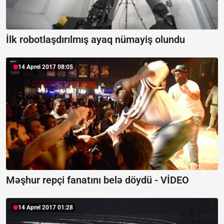
İlk robotlaşdırılmış ayaq nümayiş olundu
14 Aprel 2017 08:05
Məşhur repçi fanatını belə döydü - VİDEO
14 Aprel 2017 01:28