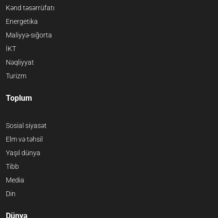
Kənd təsərrüfatı
Energetika
Maliyyə-sığorta
İKT
Nəqliyyat
Turizm
Toplum
Sosial siyasət
Elm və təhsil
Yaşıl dünya
Tibb
Media
Din
Dünya