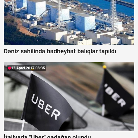
Dəniz sahilində bədheybət balıqlar tapıldı
13 Aprel 2017 08:35
İtaliyada "Uber" qadağan olundu