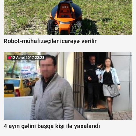
Robot-mühafizəçilər icarəyə verilir
12 Aprel 2017 22:28
4 ayın gəlini başqa kişi ilə yaxalandı