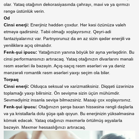
olar. Yataq otağının dekorasiyasında çəhrayı, mavi və ya qırmızı
rəngə üstünlük verin.
Od
Cinsi enerji:
Enerjiniz həddən çoxdur. Hər kəsi özünüzə valeh
etməyə qadirsiniz. Təbii olmağı xoşlayırsınız. Qeyri-adi
fantaziyalarınız var. Partnyorunuz da ən az sizin qədər enerjili və
yeniliklərə açıq olmalıdır.
Fenk-şui ipucu:
Yatağınızın yanına böyük bir ayna yerləşdirin. Bu
cinsi performansınızı artıracaq. Yataq otağınızın divarlarını mənalı
rəsm əsərləri ilə bəzəyin. Açıq-saçıq rəsm əsərləri və ya dəniz
mənzərəli romantik rəsm əsərləri yaxşı seçim ola bilər.
Torpaq
Cinsi enerji:
Olduqca seksual və xarizmatiksiniz. Diqqəti üzərinizə
toplamağı yaxşı bilirsiniz. Ön sevişmə sizin üçün mühümdir.
Sevmədiyiniz insanla sevişə bilməzsiniz. Masajı çox xoşlayırsınız.
Fenk-şui ipucu:
Otağınızın şərqə baxan hissəsinə rəngli daşlarla
və ya kristallarla dolu şüşə qab qoyun. Bu enerjinizin yüksəlməsinə
kömək edəcək. Yataq otağınızı məxmərlə örtülmüş əşyalarla
bəzəyin. Məxmər həssaslığınızı artıracaq.