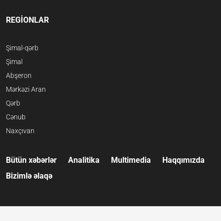
REGİONLAR
Şimal-qərb
Şimal
Abşeron
Mərkəzi Aran
Qərb
Cənub
Naxçıvan
Bütün xəbərlər
Analitika
Multimedia
Haqqımızda
Bizimlə əlaqə