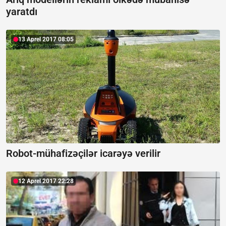
yaratdı
13 Aprel 2017 08:05
Robot-mühafizəçilər icarəyə verilir
12 Aprel 2017 22:28