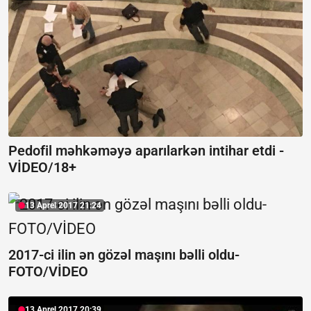
Pedofil məhkəməyə aparılarkən intihar etdi -
VİDEO/18+
13 Aprel 2017 21:24
2017-ci ilin ən gözəl maşını bəlli oldu-
FOTO/VİDEO
13 Aprel 2017 20:39