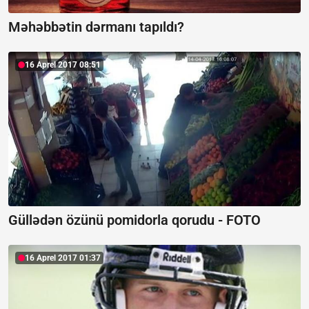
Məhəbbətin dərmanı tapıldı?
16 Aprel 2017 08:51
Güllədən özünü pomidorla qorudu - FOTO
16 Aprel 2017 01:37