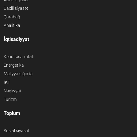
Daxili siyasət
Qarabağ
Analitika
İqtisadiyyat
Kənd təsərrüfatı
Energetika
Maliyyə-sığorta
İKT
Nəqliyyat
Turizm
Toplum
Sosial siyasət