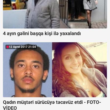
4 ayın gəlini başqa kişi ilə yaxalandı
12 Aprel 2017 21:54
Qadın müştəri sürücüyə təcavüz etdi - FOTO-
VİDEO