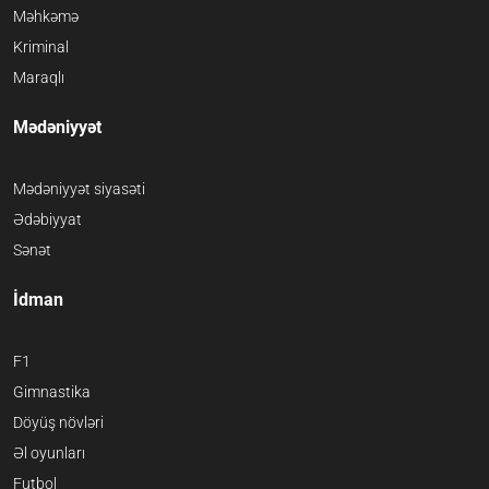
Məhkəmə
Kriminal
Maraqlı
Mədəniyyət
Mədəniyyət siyasəti
Ədəbiyyat
Sənət
İdman
F1
Gimnastika
Döyüş növləri
Əl oyunları
Futbol