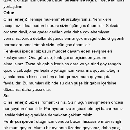
qoyun. Otağınızın cənuba baxan tərəfinə isə kiçik bir gecə lampası
yerləşdirin.
Odun
Cinsi enerji:
Həmişə mükəmməli arzulayırsınız. Yeniliklərə
açıqsınız. İdeal bədən fiqurası sizin üçün çox önəmlidir. Seksdə
orqazm deyil, ona qədər gedilən yola daha çox əhəmiyyət
verirsiniz.
Xırda detallar düşüncələrinizi çox məşğul edir. Gigiyenik
normalara əməl etmək sizin üçün çox önəmlidir.
Fenk-şui ipucu:
siz uzun müddət davam edən sevişmələri
xoşlayırsınız. Ona görə də, fenk-şui enerjisindən yardım
almalısınız. Taxta bir qabın içərisinə qara və ya tünd göy rəngdə
qoxulu çubuqlar yerləşdirib yatağınızın kənarına qoyun. Otağın
şimala baxan hissəsinə beş ədəd qırmızı mum qoymaq da
faydalıdır. Bu mumları dibində su olan şüşə bir qabın içərisinə
düzsəniz, daha yaxşı olar.
Su
Cinsi enerji:
Siz əsl romantiksiniz. Sizin üçün sevişmədən öncəsi
hər şeydən önəmlidir. Partnyorunuzu xoşbəxt etməyi bacarırsınız.
İstəklərinizi açıq şəkildə deməkdən çəkinmirsiniz.
Fenk-şui ipucu:
otağınızın cənuba baxan hissəsinə mavi rəngli
bir mum qoyun. Mumu bir aynanın üzərinə qoysanız, daha yaxşı