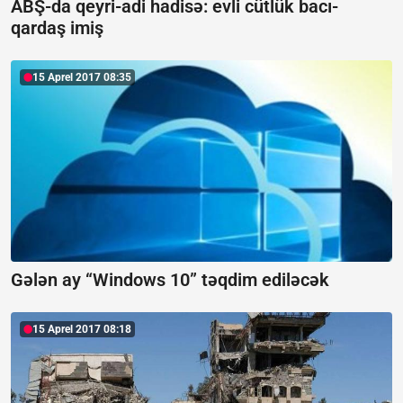
ABŞ-da qeyri-adi hadisə: evli cütlük bacı-
qardaş imiş
15 Aprel 2017 08:35
Gələn ay “Windows 10” təqdim ediləcək
15 Aprel 2017 08:18