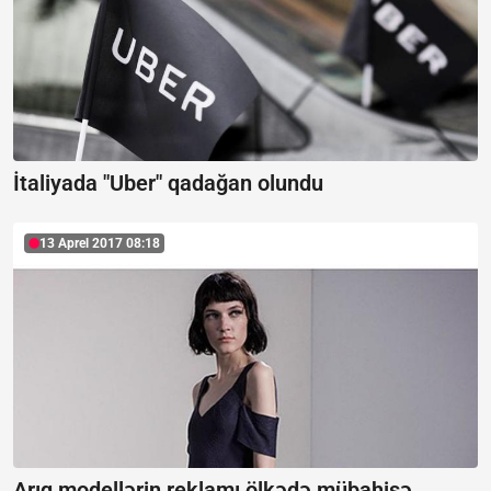
İtaliyada "Uber" qadağan olundu
13 Aprel 2017 08:18
Arıq modellərin reklamı ölkədə mübahisə