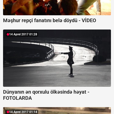
Məşhur repçi fanatını belə döydü - VİDEO
14 Aprel 2017 01:28
Dünyanın ən qorxulu ölkəsində həyat -
FOTOLARDA
14 Aprel 2017 01:14