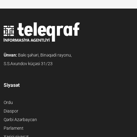
Ünvan:
Bakı şəhəri, Binəqədi rayonu,
S.S.Axundov küçəsi 31/23
Siyasət
Ordu
Diaspor
Qərbi Azərbaycan
Parlament
Xarici siyasət