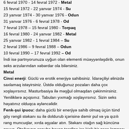
6 fevral 1970 - 14 fevral 1972 -
Metal
15 fevral 1972 - 22 yanvar 1974 -
Su
23 yanvar 1974 - 30 yanvar 1976 -
Odun
31 yanvar 1976 - 6 fevral 1978 -
Od
7 fevral 1978 – 15 fevral 1980 -
Torpaq
16 fevral 1980 - 24 yanvar 1982 -
Metal
25 yanvar 1982 - 1 fevral 1984 –
Su
2 fevral 1986 – 9 fevral 1988 –
Odun
10 fevral 1990 – 17 fevral 1992
– Od
İndi isə partnyorunuza uyğun olan elementi müəyyənləşdirib, onun
seks arzularından xəbərdar ola bilərsiniz.
Metal
Cinsi enerji
: Güclü və erotik enerjiyə sahibsiniz. İdarəçiliyi əlinizdə
saxlamaq istəyirsiniz. Üstdə olduğunuz pozaları daha çox
xoşlayırsınız. Masturbasiya ilə məşğul olmaqdan çəkinmirsiniz.
Yeniliklərə açıqsınız. Tabuları yıxmağı xoşlayırsınız. Sizin seks
həyatınız olduqca əyləncəlidir.
Fenk-şui ipucu:
daha güclü bir enerjiyə sahib olmaq üçün tünd
göy rəngli stəkanı su ilə doldurub içərisinə dəmir pul və ya qızılı
rəng muncuqlar, xırda əşyalar atın. Stəkanı otağın sağ küncünə