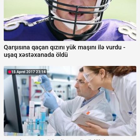
Qarşısına qaçan qızını yük maşını ilə vurdu -
uşaq xəstəxanada öldü
15 Aprel 2017 23:14