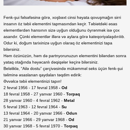
Fenk-şui fəlsəfəsinə görə, xoşbəxt cinsi həyata qovuşmağın sirri
insanın öz təbii elementini tapmasından keçir. Təbiətdəki əsas
elementlərdən hansının sizə uyğun olduğunu öyrənmək isə çox
asandır. Çünki elementlər illərə və aylara görə kateqoriyalaşdırılıb.
Odur ki, doğum tarixinizə uyğun olaraq öz elementinizi tapa
bilərsiniz.
Həm özünüzün, həm də partnyorunuzun elementini biləndən sonra
yataq otağında həyəcanlı dəqiqələr keçirə bilərsiniz.
Beləliklə, “Ailə dostu” çərçivəsində mükəmməl seks üçün fenk-şui
təliminə əsaslanan qaydaları təqdim edirik:
Əvvəlcə təbii elementinizi tapın!
2 fevral 1956 - 17 fevral 1958
- Od
18 fevral 1958 - 27 yanvar 1960 -
Torpaq
28 yanvar 1960 - 4 fevral 1962 -
Metal
5 fevral 1963 - 12 fevral 1964 -
Su
13 fevral 1964 - 20 yanvar 1966 -
Odun
21 yanvar 1966 - 29 yanvar 1968 -
Od
30 yanvar 1968 - 5 fevral 1970 -
Torpaq