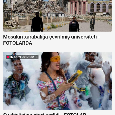
Mosulun xarabalığa çevrilmiş universiteti -
FOTOLARDA
15 Aprel 2017 00:13
Su döyüşünə start verildi - FOTOLAR