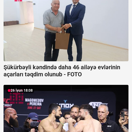
Şükürbəyli kəndində daha 46 ailəyə evlərinin
açarları təqdim olunub -
FOTO
26 İyun 18:08