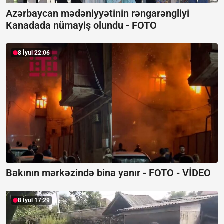
Azərbaycan mədəniyyətinin rəngarəngliyi
Kanadada nümayiş olundu -
FOTO
8 İyul 22:06
Bakının mərkəzində bina yanır -
FOTO - VİDEO
8 İyul 17:29