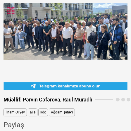
Müəllif:
Pərvin Cəfərova, Raul Muradlı
İlham Əliyev
ailə
köç
Ağdam şəhəri
Paylaş