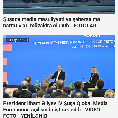
Şuşada media məsuliyyəti və şəhərsalma
narrativləri müzakirə olunub -
FOTOLAR
13 İyul 19:51
Prezident İlham Əliyev IV Şuşa Qlobal Media
Forumunun açılışında iştirak edib -
VİDEO -
FOTO - YENİLƏNİB