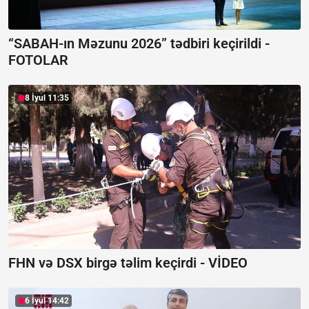
“SABAH-ın Məzunu 2026” tədbiri keçirildi -
FOTOLAR
8 İyul 11:35
FHN və DSX birgə təlim keçirdi -
VİDEO
6 İyul 14:42