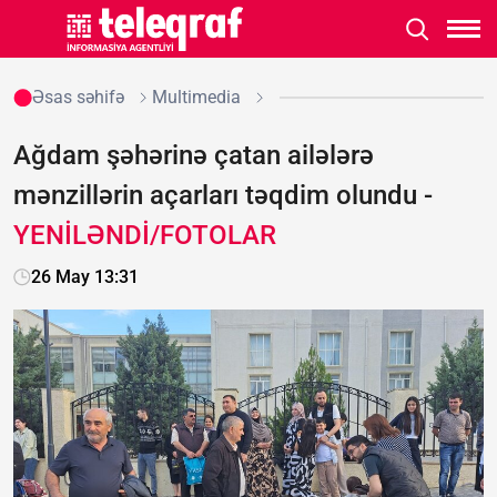
Əsas səhifə
Multimedia
Ağdam şəhərinə çatan ailələrə
mənzillərin açarları təqdim olundu -
YENİLƏNDİ/FOTOLAR
26 May 13:31