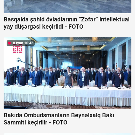
Basqalda şəhid övladlarının “Zəfər” intellektual
yay düşərgəsi keçirildi -
FOTO
18 İyun 10:45
Bakıda Ombudsmanların Beynəlxalq Bakı
Sammiti keçirilir -
FOTO