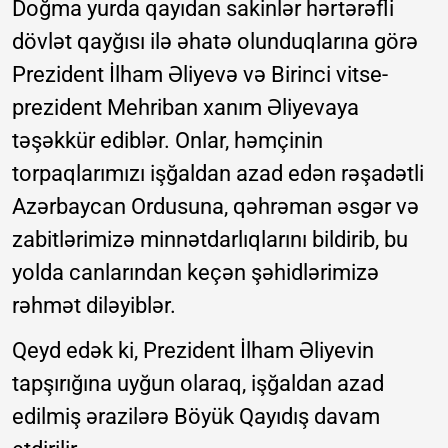
Doğma yurda qayıdan sakinlər hərtərəfli
dövlət qayğısı ilə əhatə olunduqlarına görə
Prezident İlham Əliyevə və Birinci vitse-
prezident Mehriban xanım Əliyevaya
təşəkkür ediblər. Onlar, həmçinin
torpaqlarımızı işğaldan azad edən rəşadətli
Azərbaycan Ordusuna, qəhrəman əsgər və
zabitlərimizə minnətdarlıqlarını bildirib, bu
yolda canlarından keçən şəhidlərimizə
rəhmət diləyiblər.
Qeyd edək ki, Prezident İlham Əliyevin
tapşırığına uyğun olaraq, işğaldan azad
edilmiş ərazilərə Böyük Qayıdış davam