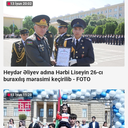
13 İyun 20:02
Heydər Əliyev adına Hərbi Liseyin 26-cı
buraxılış mərasimi keçirilib -
FOTO
13 İyun 11:29