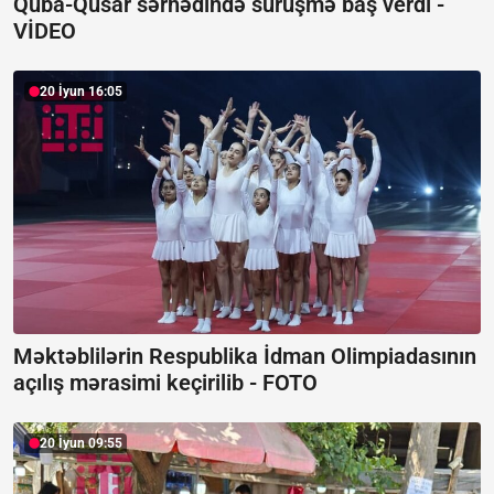
Quba-Qusar sərhədində sürüşmə baş verdi -
VİDEO
20 İyun 16:05
Məktəblilərin Respublika İdman Olimpiadasının
açılış mərasimi keçirilib -
FOTO
20 İyun 09:55