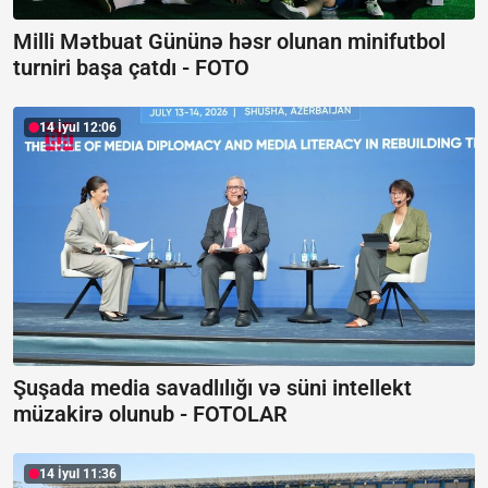
Milli Mətbuat Gününə həsr olunan minifutbol
turniri başa çatdı -
FOTO
14 İyul 12:06
Şuşada media savadlılığı və süni intellekt
müzakirə olunub -
FOTOLAR
14 İyul 11:36