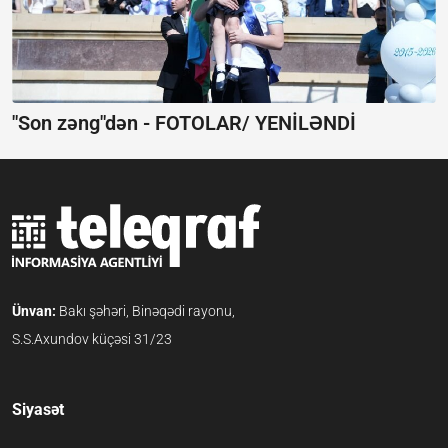
"Son zəng"dən -
FOTOLAR/ YENİLƏNDİ
Ünvan:
Bakı şəhəri, Binəqədi rayonu,
S.S.Axundov küçəsi 31/23
Siyasət