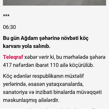
***
06:30
Bu gün Ağdam şəhərinə növbəti köç
karvanı yola salınıb.
Teleqraf
xəbər verir ki, bu mərhələdə şəhərə
417 nəfərdən ibarət 110 ailə köçürülüb.
Köç edənlər respublikanın müxtəlif
yerlərində, əsasən yataqxanalarda,
sanatoriya və inzibati binalarda müvəqqəti
məskunlaşmış ailələrdir.