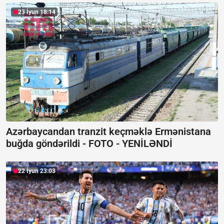
23 İyun 18:14
Azərbaycandan tranzit keçməklə Ermənistana
buğda göndərildi -
FOTO - YENİLƏNDİ
22 İyun 23:03