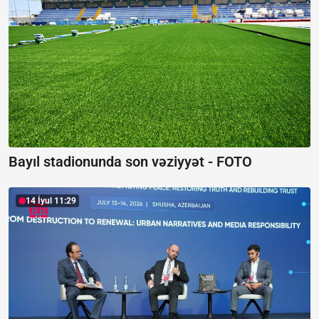
Bayıl stadionunda son vəziyyət -
FOTO
14 İyul 11:29