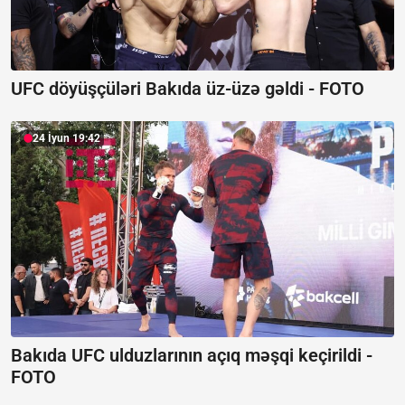
UFC döyüşçüləri Bakıda üz-üzə gəldi -
FOTO
24 İyun 19:42
Bakıda UFC ulduzlarının açıq məşqi keçirildi -
FOTO