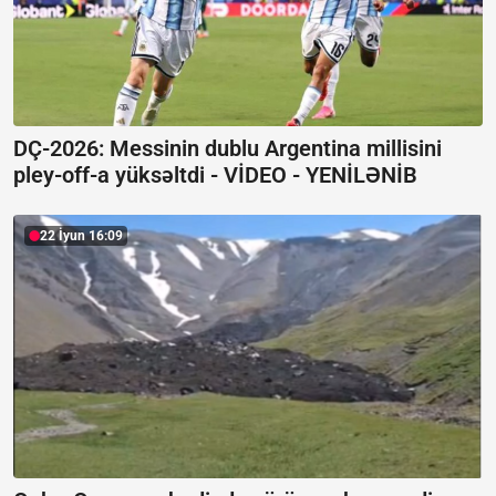
DÇ-2026: Messinin dublu Argentina millisini
pley-off-a yüksəltdi -
VİDEO - YENİLƏNİB
22 İyun 16:09