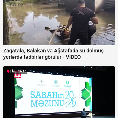
Zaqatala, Balakən və Ağstafada su dolmuş
yerlərdə tədbirlər görülür -
VİDEO
8 İyul 16:16