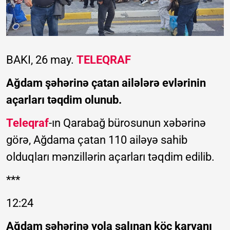
BAKI, 26 may.
TELEQRAF
Ağdam şəhərinə çatan ailələrə evlərinin
açarları təqdim olunub.
Teleqraf
-ın Qarabağ bürosunun xəbərinə
görə, Ağdama çatan 110 ailəyə sahib
olduqları mənzillərin açarları təqdim edilib.
***
12:24
Ağdam şəhərinə yola salınan köç karvanı