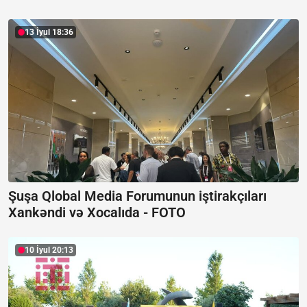
13 İyul 18:36
Şuşa Qlobal Media Forumunun iştirakçıları
Xankəndi və Xocalıda -
FOTO
10 İyul 20:13