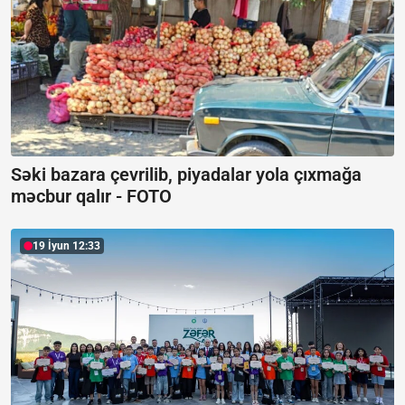
Səki bazara çevrilib, piyadalar yola çıxmağa
məcbur qalır -
FOTO
19 İyun 12:33