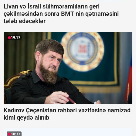
Livan və İsrail sülhməramlıların geri
çəkilməsindən sonra BMT-nin qətnaməsini
tələb edəcəklər
19:17
Kadırov Çeçenistan rəhbəri vəzifəsinə namizəd
kimi qeydə alınıb
18:37