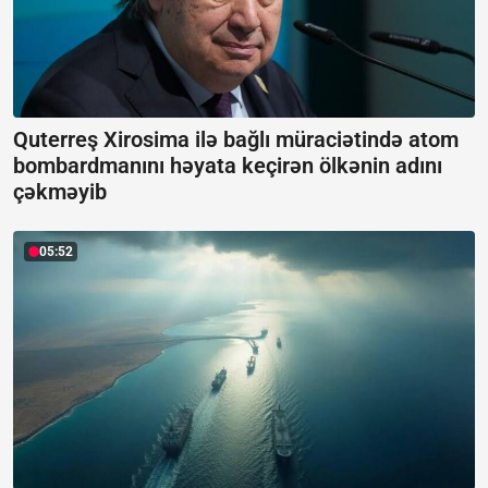
Quterreş Xirosima ilə bağlı müraciətində atom
bombardmanını həyata keçirən ölkənin adını
çəkməyib
05:52