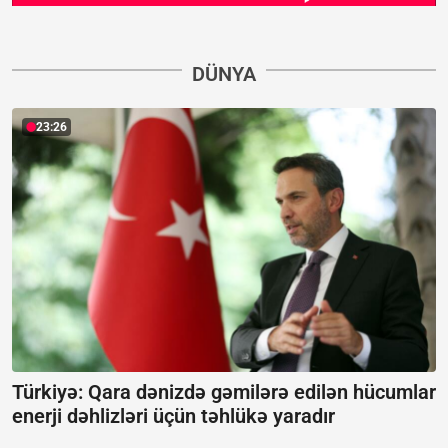
DÜNYA
23:26
Türkiyə: Qara dənizdə gəmilərə edilən hücumlar
enerji dəhlizləri üçün təhlükə yaradır