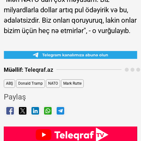
milyardlarla dollar artıq pul ödəyirik və bu,
ədalətsizdir. Biz onları qoruyuruq, lakin onlar
bizim üçün heç nə etmirlər", - o vurğulayıb.
Müəllif:
Teleqraf.az
ABŞ
Donald Tramp
NATO
Mark Rutte
Paylaş