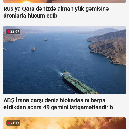
Rusiya Qara dənizdə alman yük gəmisinə
dronlarla hücum edib
22:09
ABŞ İrana qarşı dəniz blokadasını bərpa
etdikdən sonra 49 gəmini istiqamətləndirib
21:13