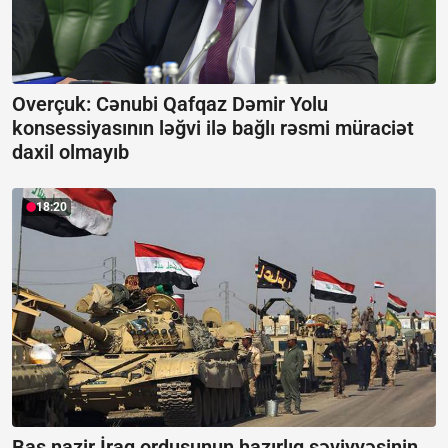
Overçuk: Cənubi Qafqaz Dəmir Yolu
konsessiyasının ləğvi ilə bağlı rəsmi müraciət
daxil olmayıb
18:20
Baş nazir İraq ordusunun hazırlıq səviyyəsinin