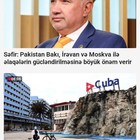
Səfir: Pakistan Bakı, İrəvan və Moskva ilə
əlaqələrin gücləndirilməsinə böyük önəm verir
08:06