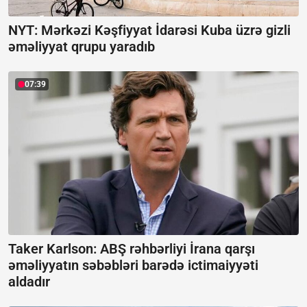
NYT: Mərkəzi Kəşfiyyat İdarəsi Kuba üzrə gizli
əməliyyat qrupu yaradıb
07:39
Taker Karlson: ABŞ rəhbərliyi İrana qarşı
əməliyyatın səbəbləri barədə ictimaiyyəti
aldadır