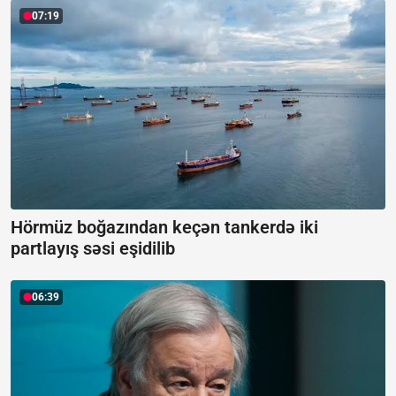
07:19
Hörmüz boğazından keçən tankerdə iki
partlayış səsi eşidilib
06:39