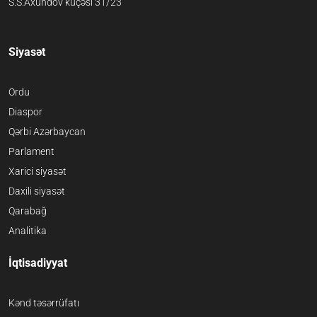
S.S.Axundov küçəsi 31/23
Siyasət
Ordu
Diaspor
Qərbi Azərbaycan
Parlament
Xarici siyasət
Daxili siyasət
Qarabağ
Analitika
İqtisadiyyat
Kənd təsərrüfatı