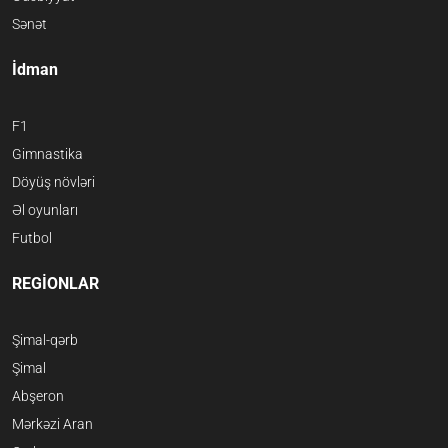
Sənət
İdman
F1
Gimnastika
Döyüş növləri
Əl oyunları
Futbol
REGİONLAR
Şimal-qərb
Şimal
Abşeron
Mərkəzi Aran