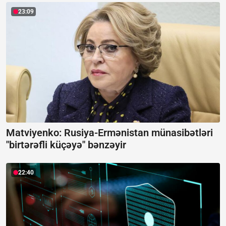
23:09
Matviyenko: Rusiya-Ermənistan münasibətləri
"birtərəfli küçəyə" bənzəyir
22:40