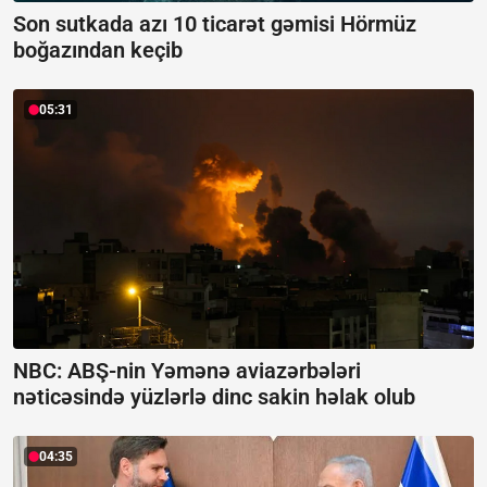
Son sutkada azı 10 ticarət gəmisi Hörmüz
boğazından keçib
05:31
NBC: ABŞ-nin Yəmənə aviazərbələri
nəticəsində yüzlərlə dinc sakin həlak olub
04:35