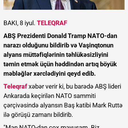
BAKI, 8 iyul.
TELEQRAF
ABŞ Prezidenti Donald Tramp NATO-dan
narazı olduğunu bildirib və Vaşinqtonun
alyans müttəfiqlərinin təhlükəsizliyini
təmin etmək üçün həddindən artıq böyük
məbləğlər xərclədiyini qeyd edib.
Teleqraf
xəbər verir ki, bu barədə ABŞ lideri
Ankarada keçirilən NATO sammiti
çərçivəsində alyansın Baş katibi Mark Ruttə
ilə görüşü zamanı bildirib.
"Mən NATO-dan çox məyusam. Biz