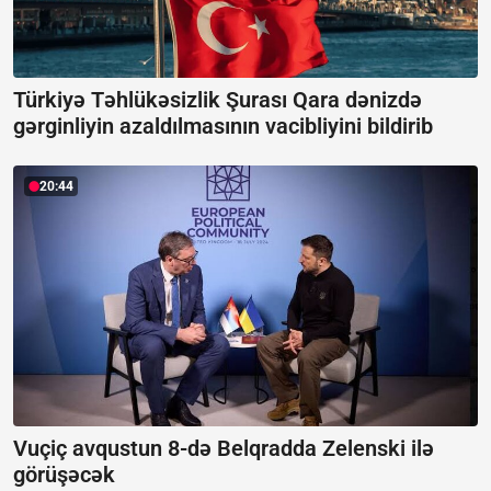
Türkiyə Təhlükəsizlik Şurası Qara dənizdə
gərginliyin azaldılmasının vacibliyini bildirib
20:44
Vuçiç avqustun 8-də Belqradda Zelenski ilə
görüşəcək