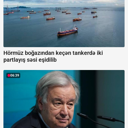
Hörmüz boğazından keçən tankerdə iki
partlayış səsi eşidilib
06:39