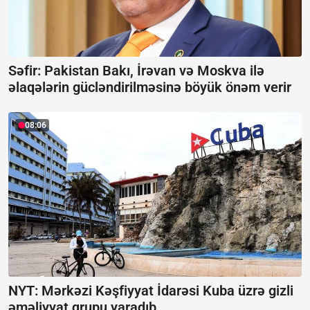
Səfir: Pakistan Bakı, İrəvan və Moskva ilə
əlaqələrin gücləndirilməsinə böyük önəm verir
08:06
NYT: Mərkəzi Kəşfiyyat İdarəsi Kuba üzrə gizli
əməliyyat qrupu yaradıb