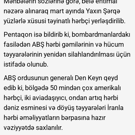
Mənbələrin sözlərinə görə, belə ehtimal
nəzərə alınaraq mart ayında Yaxın Şərqə
yüzlərlə xüsusi təyinatlı hərbçi yerləşdirilib.
Pentaqon isə bildirib ki, bombardmanlardakı
fasilədən ABŞ hərbi gəmilərinin və hücum
təyyarələrinin yenidən silahlandırılması üçün
istifadə olunub.
ABŞ ordusunun generalı Den Keyn qeyd
edib ki, bölgədə 50 mindən çox amerikalı
hərbçi, iki aviadaşıyıcı, ondan artıq hərbi
dəniz esminesi və döyüş təyyarələri İranla
hərbi əməliyyatların bərpasına hazır
vəziyyətdə saxlanılır.