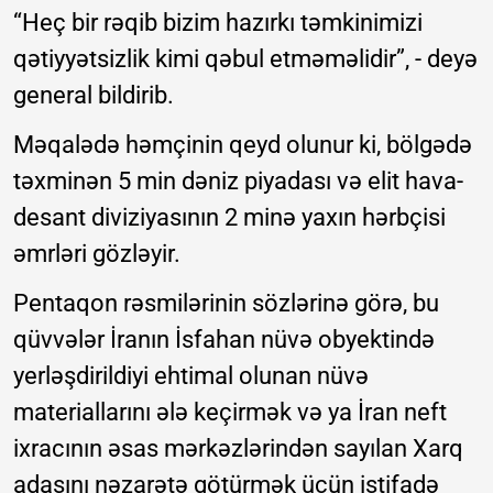
“Heç bir rəqib bizim hazırkı təmkinimizi
qətiyyətsizlik kimi qəbul etməməlidir”, - deyə
general bildirib.
Məqalədə həmçinin qeyd olunur ki, bölgədə
təxminən 5 min dəniz piyadası və elit hava-
desant diviziyasının 2 minə yaxın hərbçisi
əmrləri gözləyir.
Pentaqon rəsmilərinin sözlərinə görə, bu
qüvvələr İranın İsfahan nüvə obyektində
yerləşdirildiyi ehtimal olunan nüvə
materiallarını ələ keçirmək və ya İran neft
ixracının əsas mərkəzlərindən sayılan Xarq
adasını nəzarətə götürmək üçün istifadə