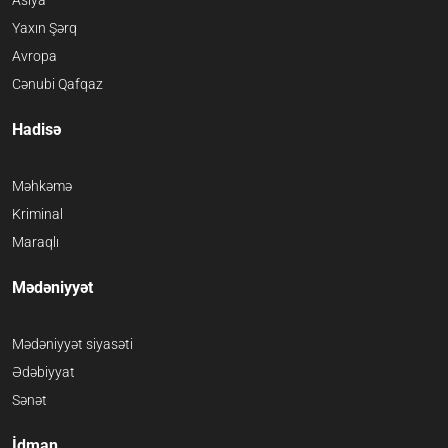
Yaxın Şərq
Avropa
Cənubi Qafqaz
Hadisə
Məhkəmə
Kriminal
Maraqlı
Mədəniyyət
Mədəniyyət siyasəti
Ədəbiyyat
Sənət
İdman