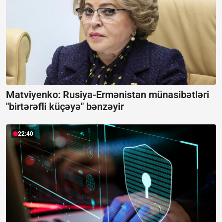
Matviyenko: Rusiya-Ermənistan münasibətləri
"birtərəfli küçəyə" bənzəyir
22:40