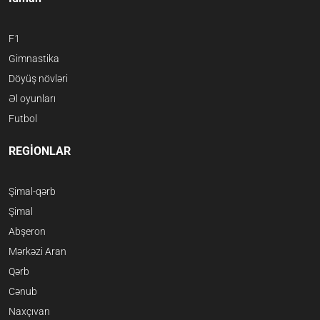
F1
Gimnastika
Döyüş növləri
Əl oyunları
Futbol
REGİONLAR
Şimal-qərb
Şimal
Abşeron
Mərkəzi Aran
Qərb
Cənub
Naxçıvan