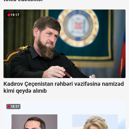
19:17
Kadırov Çeçenistan rəhbəri vəzifəsinə namizəd
kimi qeydə alınıb
18:37