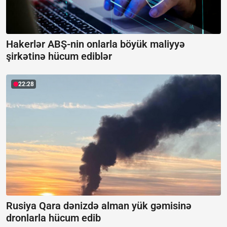
Hakerlər ABŞ-nin onlarla böyük maliyyə
şirkətinə hücum ediblər
22:28
Rusiya Qara dənizdə alman yük gəmisinə
dronlarla hücum edib