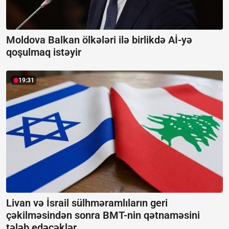
Moldova Balkan ölkələri ilə birlikdə Aİ-yə
qoşulmaq istəyir
19:31
Livan və İsrail sülhməramlıların geri
çəkilməsindən sonra BMT-nin qətnaməsini
tələb edəcəklər