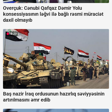
Overçuk: Cənubi Qafqaz Dəmir Yolu
konsessiyasının ləğvi ilə bağlı rəsmi müraciət
daxil olmayıb
18:20
Baş nazir İraq ordusunun hazırlıq səviyyəsinin
artırılmasını əmr edib