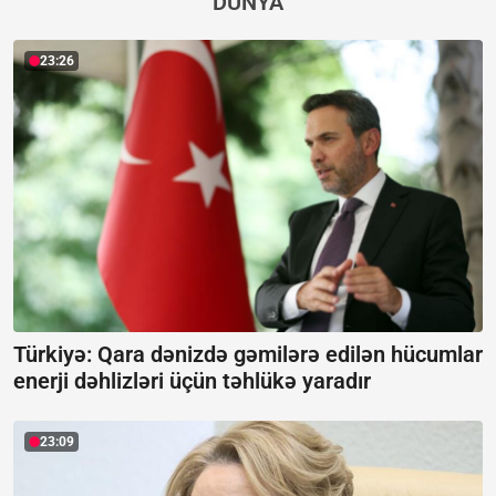
DÜNYA
23:26
Türkiyə: Qara dənizdə gəmilərə edilən hücumlar
enerji dəhlizləri üçün təhlükə yaradır
23:09