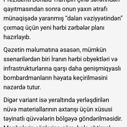
qayıtmasından sonra onun yaxın ətrafı
münaqişədə yaranmış “dalan vəziyyətindən”
çıxmaq üçün yeni hərbi zərbələr planı
hazırlayıb.
Qəzetin məlumatına əsasən, mümkün
ssenarilərdən biri İranın hərbi obyektləri və
infrastrukturlarına qarşı daha genişmiqyaslı
bombardmanların həyata keçirilməsini
nəzərdə tutur.
Digər variant isə yeraltında yerləşdirilən
nüvə materiallarının axtarışı üçün xüsusi
təyinatlı qüvvələrin bölgəyə göndərilməsidir.