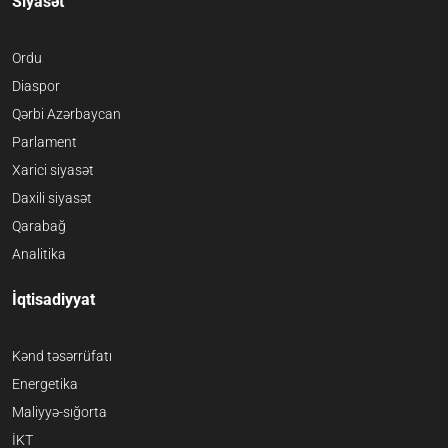
Siyasət
Ordu
Diaspor
Qərbi Azərbaycan
Parlament
Xarici siyasət
Daxili siyasət
Qarabağ
Analitika
İqtisadiyyat
Kənd təsərrüfatı
Energetika
Maliyyə-sığorta
İKT