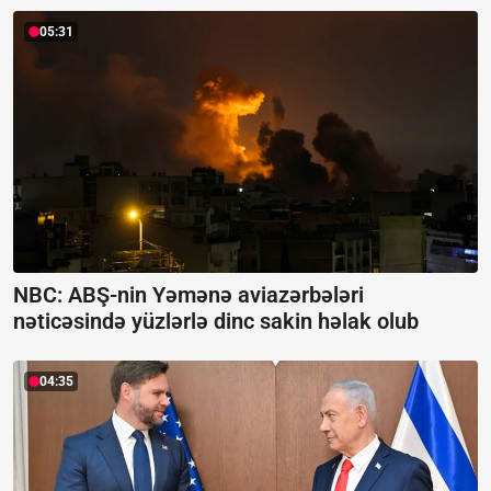
05:31
NBC: ABŞ-nin Yəmənə aviazərbələri
nəticəsində yüzlərlə dinc sakin həlak olub
04:35