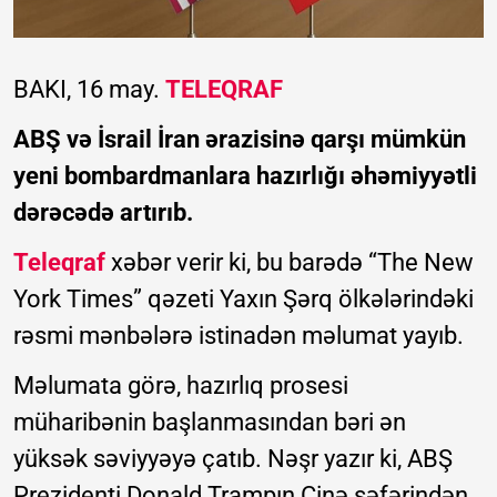
BAKI, 16 may.
TELEQRAF
ABŞ və İsrail İran ərazisinə qarşı mümkün
yeni bombardmanlara hazırlığı əhəmiyyətli
dərəcədə artırıb.
Teleqraf
xəbər verir ki, bu barədə “The New
York Times” qəzeti Yaxın Şərq ölkələrindəki
rəsmi mənbələrə istinadən məlumat yayıb.
Məlumata görə, hazırlıq prosesi
müharibənin başlanmasından bəri ən
yüksək səviyyəyə çatıb. Nəşr yazır ki, ABŞ
Prezidenti Donald Trampın Çinə səfərindən