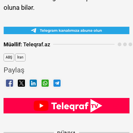
oluna bilər.
Müəllif:
Teleqraf.az
ABŞ
İran
Paylaş