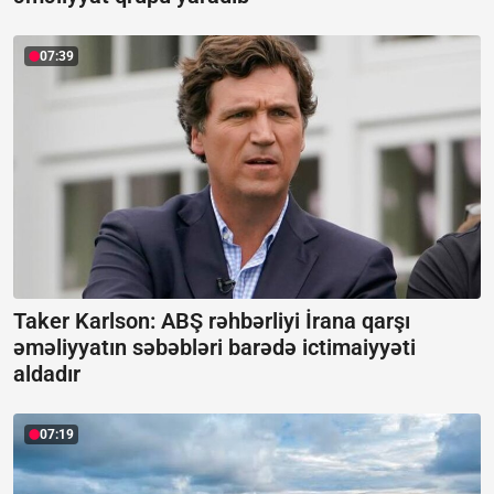
07:39
Taker Karlson: ABŞ rəhbərliyi İrana qarşı
əməliyyatın səbəbləri barədə ictimaiyyəti
aldadır
07:19