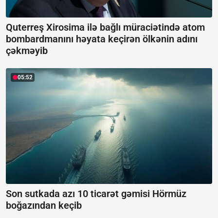
Quterreş Xirosima ilə bağlı müraciətində atom
bombardmanını həyata keçirən ölkənin adını
çəkməyib
05:52
Son sutkada azı 10 ticarət gəmisi Hörmüz
boğazından keçib