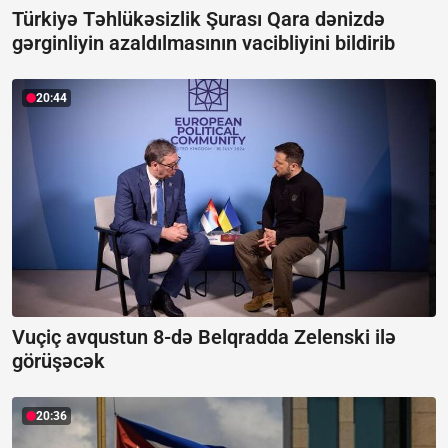
Türkiyə Təhlükəsizlik Şurası Qara dənizdə
gərginliyin azaldılmasının vacibliyini bildirib
20:44
Vuçiç avqustun 8-də Belqradda Zelenski ilə
görüşəcək
20:36