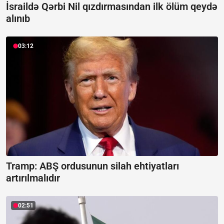
İsraildə Qərbi Nil qızdırmasından ilk ölüm qeydə
alınıb
03:12
Tramp: ABŞ ordusunun silah ehtiyatları
artırılmalıdır
02:51