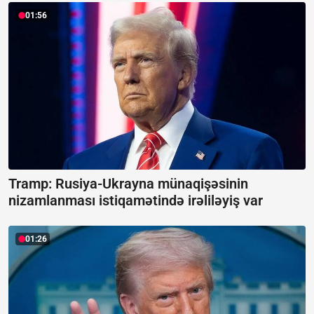
01:56
Tramp: Rusiya-Ukrayna münaqişəsinin
nizamlanması istiqamətində irəliləyiş var
01:26