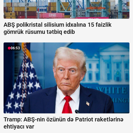
ABŞ polikristal silisium idxalına 15 faizlik
gömrük rüsumu tətbiq edib
06:53
Tramp: ABŞ-nin özünün də Patriot raketlərinə
ehtiyacı var