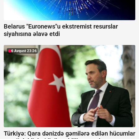
Belarus "Euronews"u ekstremist resurslar
siyahısına əlavə etdi
6 Avqust 23:26
Türkiyə: Qara dənizdə gəmilərə edilən hücumlar