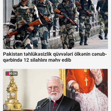
Pakistan təhlükəsizlik qüvvələri ölkənin cənub-
qərbində 12 silahlını məhv edib
00:24