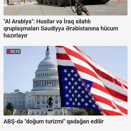
"Al Arabiya": Husilər və İraq silahlı
qruplaşmaları Səudiyyə Ərəbistanına hücum
hazırlayır
02:12
ABŞ-də "doğum turizmi" qadağan edilir