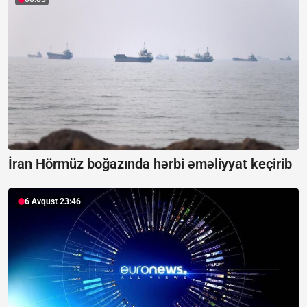
İran Hörmüz boğazında hərbi əməliyyat keçirib
6 Avqust 23:46