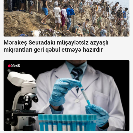
Mərakeş Seutadakı müşayiətsiz azyaşlı
miqrantları geri qəbul etməyə hazırdır
03:45