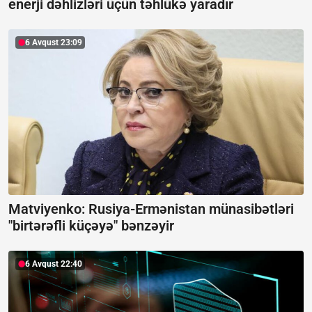
enerji dəhlizləri üçün təhlükə yaradır
6 Avqust 23:09
Matviyenko: Rusiya-Ermənistan münasibətləri
"birtərəfli küçəyə" bənzəyir
6 Avqust 22:40