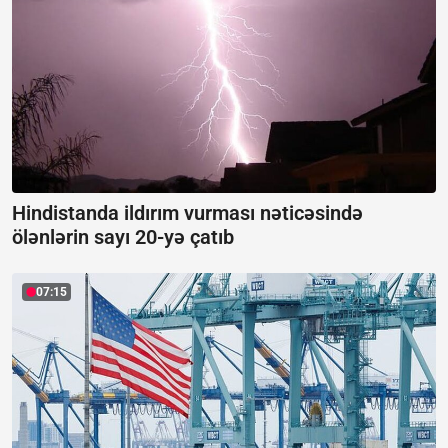
Hindistanda ildırım vurması nəticəsində
ölənlərin sayı 20-yə çatıb
07:15