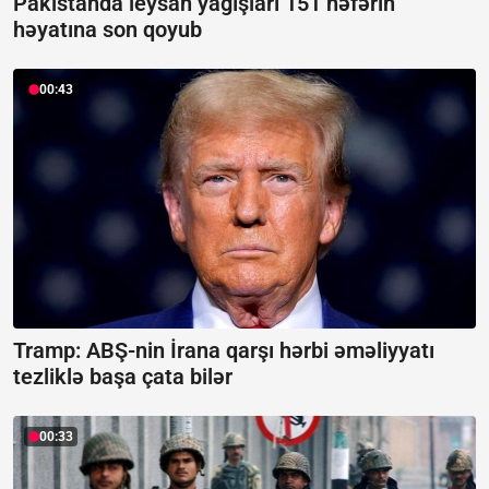
Pakistanda leysan yağışları 151 nəfərin
həyatına son qoyub
00:43
Tramp: ABŞ-nin İrana qarşı hərbi əməliyyatı
tezliklə başa çata bilər
00:33