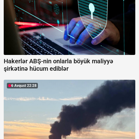
Hakerlər ABŞ-nin onlarla böyük maliyyə
şirkətinə hücum ediblər
6 Avqust 22:28