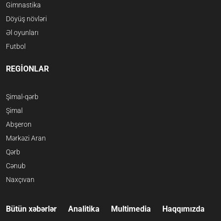
Gimnastika
Döyüş növləri
Əl oyunları
Futbol
REGİONLAR
Şimal-qərb
Şimal
Abşeron
Mərkəzi Aran
Qərb
Cənub
Naxçıvan
Bütün xəbərlər
Analitika
Multimedia
Haqqımızda