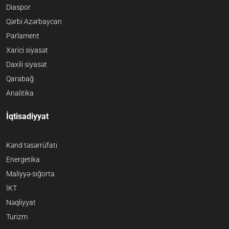
Diaspor
Qərbi Azərbaycan
Parlament
Xarici siyasət
Daxili siyasət
Qarabağ
Analitika
İqtisadiyyat
Kənd təsərrüfatı
Energetika
Maliyyə-sığorta
İKT
Nəqliyyat
Turizm