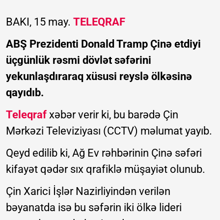
BAKI, 15 may.
TELEQRAF
ABŞ Prezidenti Donald Tramp Çinə etdiyi
üçgünlük rəsmi dövlət səfərini
yekunlaşdıraraq xüsusi reyslə ölkəsinə
qayıdıb.
Teleqraf
xəbər verir ki, bu barədə Çin
Mərkəzi Televiziyası (CCTV) məlumat yayıb.
Qeyd edilib ki, Ağ Ev rəhbərinin Çinə səfəri
kifayət qədər sıx qrafiklə müşayiət olunub.
Çin Xarici İşlər Nazirliyindən verilən
bəyanatda isə bu səfərin iki ölkə lideri