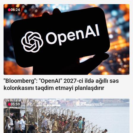
06:24
"Bloomberg": "OpenAI" 2027-ci ildə ağıllı səs
kolonkasını təqdim etməyi planlaşdırır
05:59