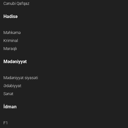
Cənubi Qafqaz
Hadisə
Məhkəmə
Kriminal
Maraqlı
Mədəniyyət
Mədəniyyət siyasəti
Ədəbiyyat
Sənət
İdman
F1