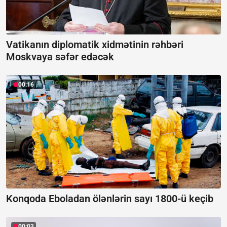
Vatikanın diplomatik xidmətinin rəhbəri
Moskvaya səfər edəcək
00:16
Konqoda Eboladan ölənlərin sayı 1800-ü keçib
00:03