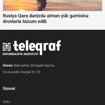
Rusiya Qara dənizdə alman yük gəmisinə
dronlarla hücum edib
Ünvan:
Bakı şəhəri, Binəqədi rayonu,
S.S.Axundov küçəsi 31/23
Siyasət
Ordu