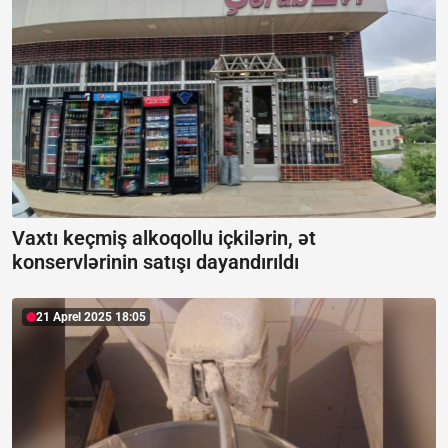
Vaxtı keçmiş alkoqollu içkilərin, ət
konservlərinin satışı dayandırıldı
21 Aprel 2025 18:05