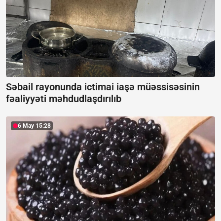
Səbail rayonunda ictimai iaşə müəssisəsinin
fəaliyyəti məhdudlaşdırılıb
6 May 15:28