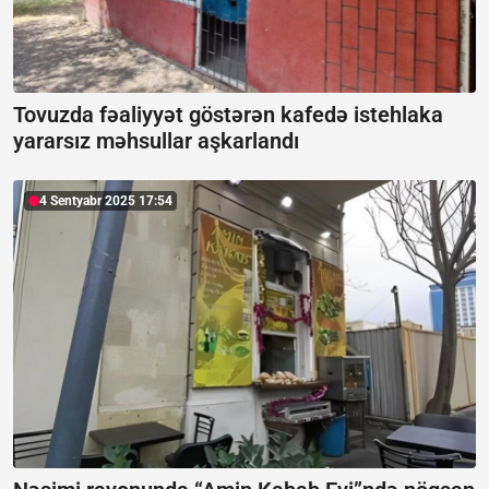
Tovuzda fəaliyyət göstərən kafedə istehlaka
yararsız məhsullar aşkarlandı
4 Sentyabr 2025 17:54