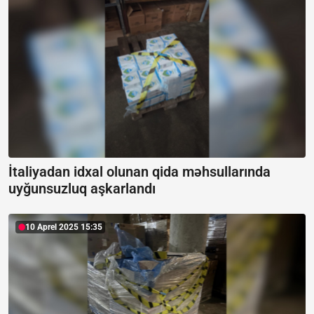
İtaliyadan idxal olunan qida məhsullarında
uyğunsuzluq aşkarlandı
10 Aprel 2025 15:35