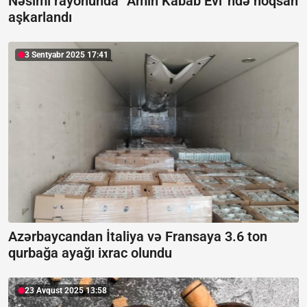
Nəsimi rayonunda “Amin Kabab Evi”ndə nöqsan
aşkarlandı
3 Sentyabr 2025 17:41
Azərbaycandan İtaliya və Fransaya 3.6 ton
qurbağa ayağı ixrac olundu
23 Avqust 2025 13:58