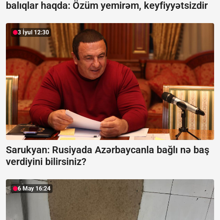
balıqlar haqda:
Özüm yemirəm, keyfiyyətsizdir
3 İyul 12:30
Sarukyan:
Rusiyada Azərbaycanla bağlı nə baş
verdiyini bilirsiniz?
6 May 16:24