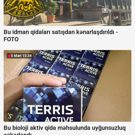
Bu idman qidaları satışdan kənarlaşdırıldı -
FOTO
5 Mart 15:34
Bu bioloji aktiv qida məhsulunda uyğunsuzluq