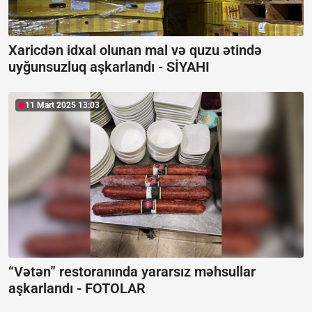
Xaricdən idxal olunan mal və quzu ətində
uyğunsuzluq aşkarlandı -
SİYAHI
11 Mart 2025 13:03
“Vətən” restoranında yararsız məhsullar
aşkarlandı -
FOTOLAR