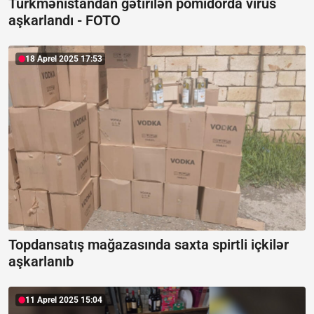
Türkmənistandan gətirilən pomidorda virus
aşkarlandı -
FOTO
18 Aprel 2025 17:53
Topdansatış mağazasında saxta spirtli içkilər
aşkarlanıb
11 Aprel 2025 15:04