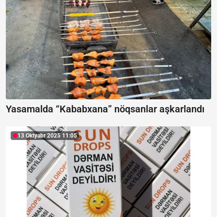
Yasamalda “Kababxana” nöqsanlar aşkarlandı
13 Oktyabr 2025 11:05