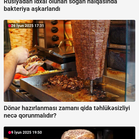
Rusiyadan idxal olunan soğan halqasında
bakteriya aşkarlandı
26 İyun 2025 17:31
Dönər hazırlanması zamanı qida təhlükəsizliyi
necə qorunmalıdır?
9 İyun 2025 19:50