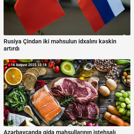
Rusiya Çindən iki məhsulun idxalını kəskin
artırdı
16 Avqust 2025 15:18
Azərbaycanda qida məhsullarının istehsalı