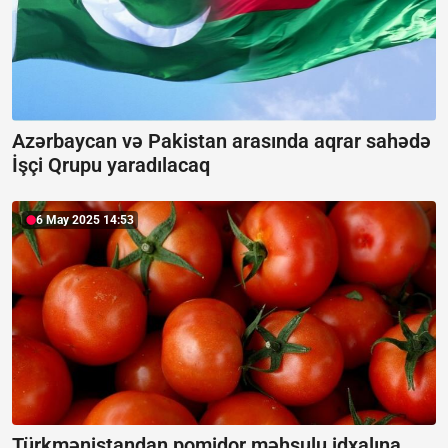
Azərbaycan və Pakistan arasında aqrar sahədə
İşçi Qrupu yaradılacaq
6 May 2025 14:53
Türkmənistandan pomidor məhsulu idxalına