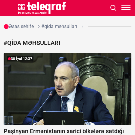
Əsas səhifə
#qida məhsulları
#QIDA MƏHSULLARI
30 İyul 12:37
Paşinyan Ermənistanın xarici ölkələrə satdığı