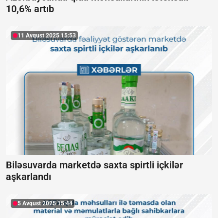
10,6% artıb
11 Avqust 2025 15:53
Biləsuvarda marketdə saxta spirtli içkilər
aşkarlandı
5 Avqust 2025 15:44