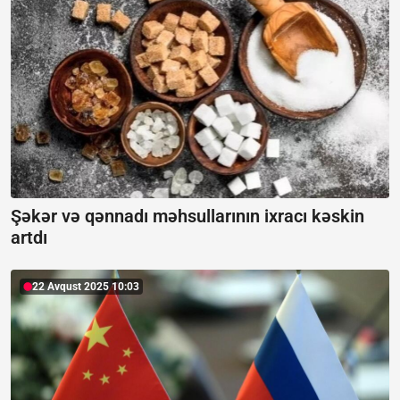
Şəkər və qənnadı məhsullarının ixracı kəskin
artdı
22 Avqust 2025 10:03