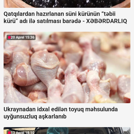
Qatqılardan hazırlanan süni kürünün “təbii
kürü” adı ilə satılması barədə -
XƏBƏRDARLIQ
20 Aprel 15:36
Ukraynadan idxal edilən toyuq məhsulunda
uyğunsuzluq aşkarlanıb
13 Aprel 18:10