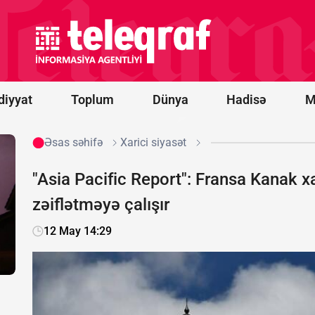
idxalına
15 faizlik
gömrük
rüsumu
tətbiq
edib
diyyat
Toplum
Dünya
Hadisə
M
Əsas səhifə
Xarici siyasət
"Asia Pacific Report": Fransa Kanak xa
zəiflətməyə çalışır
12 May 14:29