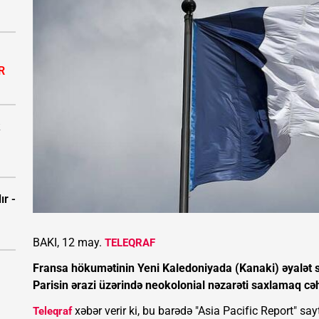
R
ır -
BAKI, 12 may.
TELEQRAF
Fransa hökumətinin Yeni Kaledoniyada (Kanaki) əyalət seç
Parisin ərazi üzərində neokolonial nəzarəti saxlamaq cəhd
xəbər verir ki, bu barədə "Asia Pacific Report" say
Teleqraf