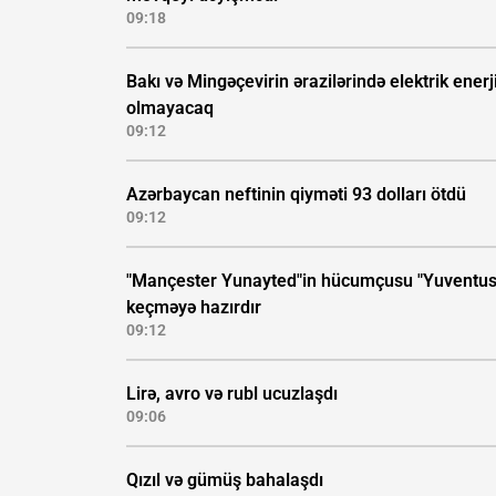
09:18
Bakı və Mingəçevirin ərazilərində elektrik enerj
olmayacaq
09:12
Azərbaycan neftinin qiyməti 93 dolları ötdü
09:12
"Mançester Yunayted"in hücumçusu "Yuventus
keçməyə hazırdır
09:12
Lirə, avro və rubl ucuzlaşdı
09:06
Qızıl və gümüş bahalaşdı