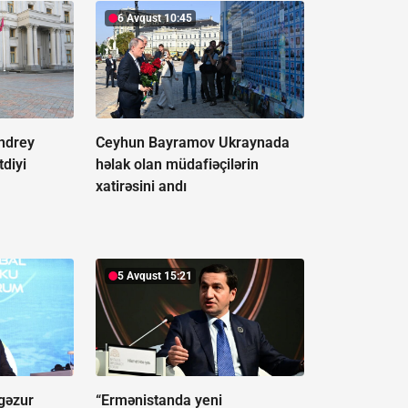
6 Avqust 10:45
ndrey
Ceyhun Bayramov Ukraynada
tdiyi
həlak olan müdafiəçilərin
xatirəsini andı
5 Avqust 15:21
gəzur
“Ermənistanda yeni