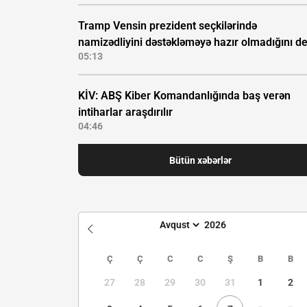
Tramp Vensin prezident seçkilərində
namizədliyini dəstəkləməyə hazır olmadığını d
05:13
KİV: ABŞ Kiber Komandanlığında baş verən
intiharlar araşdırılır
04:46
Bütün xəbərlər
Ç
Ç
C
C
Ş
B
B
27
28
29
30
31
1
2