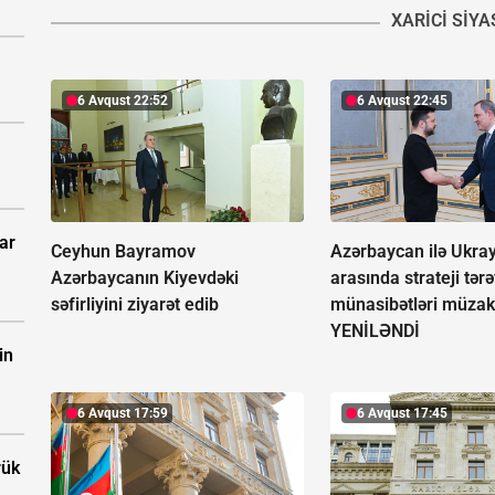
XARICI SIY
6 Avqust 22:52
6 Avqust 22:45
ar
Ceyhun Bayramov
Azərbaycan ilə Ukra
Azərbaycanın Kiyevdəki
arasında strateji tər
səfirliyini ziyarət edib
münasibətləri müzaki
YENİLƏNDİ
in
6 Avqust 17:59
6 Avqust 17:45
rük