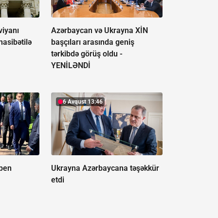
viyanı
Azərbaycan və Ukrayna XİN
asibətilə
başçıları arasında geniş
tərkibdə görüş oldu -
YENİLƏNDİ
6 Avqust 13:46
pen
Ukrayna Azərbaycana təşəkkür
etdi