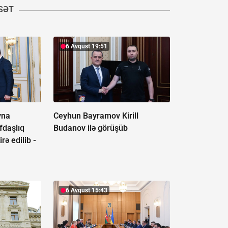
ASƏT
6 Avqust 19:51
yna
Ceyhun Bayramov Kirill
əfdaşlıq
Budanov ilə görüşüb
rə edilib -
6 Avqust 15:43