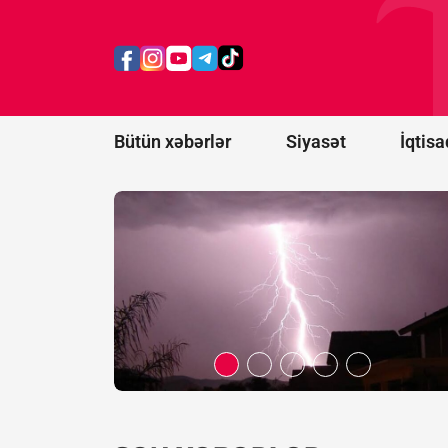
ildırım
vurması
nəticəsində
ölənlərin
sayı 20-yə
çatıb
Bütün xəbərlər
Siyasət
İqtisa