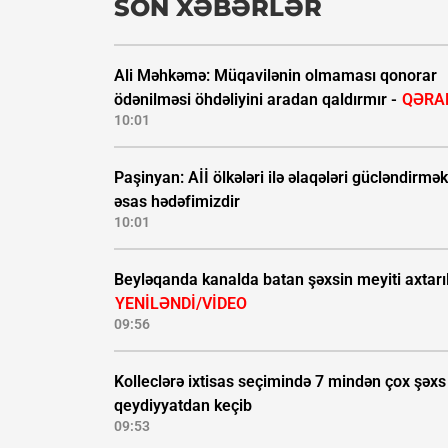
SON XƏBƏRLƏR
Ali Məhkəmə: Müqavilənin olmaması qonorar
ödənilməsi öhdəliyini aradan qaldırmır -
QƏRA
10:01
Paşinyan: Aİİ ölkələri ilə əlaqələri gücləndirmək
əsas hədəfimizdir
10:01
Beyləqanda kanalda batan şəxsin meyiti axtarıl
YENİLƏNDİ/VİDEO
09:56
Kolleclərə ixtisas seçimində 7 mindən çox şəxs
qeydiyyatdan keçib
09:53