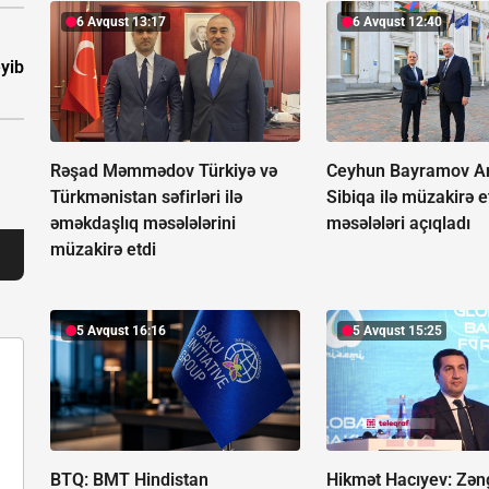
6 Avqust 13:17
6 Avqust 12:40
eyib
Rəşad Məmmədov Türkiyə və
Ceyhun Bayramov A
Türkmənistan səfirləri ilə
Sibiqa ilə müzakirə e
əməkdaşlıq məsələlərini
məsələləri açıqladı
müzakirə etdi
5 Avqust 16:16
5 Avqust 15:25
BTQ: BMT Hindistan
Hikmət Hacıyev: Zən