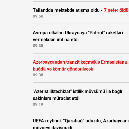
Tailandda məktəbdə atışma oldu -
7 nəfər öldü
09:50
Avropa ölkələri Ukraynaya "Patriot" raketləri
verməkdən imtina etdi
09:38
Azərbaycandan tranzit keçməklə Ermənistana
buğda və kömür göndəriləcək
09:38
"Azəristiliktəchizat" istilik mövsümü ilə bağlı
sakinlərə müraciət etdi
09:19
UEFA reytinqi: “Qarabağ” uduzdu, Azərbaycan
mövqeyi dəyişmədi