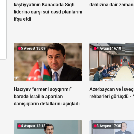
kəşfiyyatının Kanadada Siqh
dəhlizinə dair zəman
liderinə qarşı sui-qəsd planlarını
ifşa etdi
5 Avqust 15:09
4 Avqust 16:18
Hacıyev “erməni soyqırımı”
Azərbaycan və İsveç
barədə İsraillə aparılan
rəhbərləri görüşdü -
danışıqların detallarını açıqladı
4 Avqust 12:13
3 Avqust 17:35