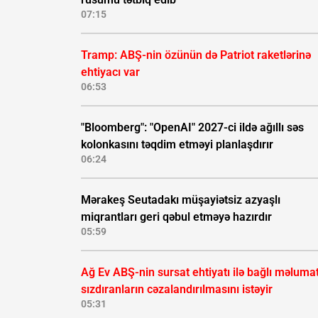
07:15
Tramp: ABŞ-nin özünün də Patriot raketlərinə
ehtiyacı var
06:53
"Bloomberg": "OpenAI" 2027-ci ildə ağıllı səs
kolonkasını təqdim etməyi planlaşdırır
06:24
Mərakeş Seutadakı müşayiətsiz azyaşlı
miqrantları geri qəbul etməyə hazırdır
05:59
Ağ Ev ABŞ-nin sursat ehtiyatı ilə bağlı məluma
sızdıranların cəzalandırılmasını istəyir
05:31