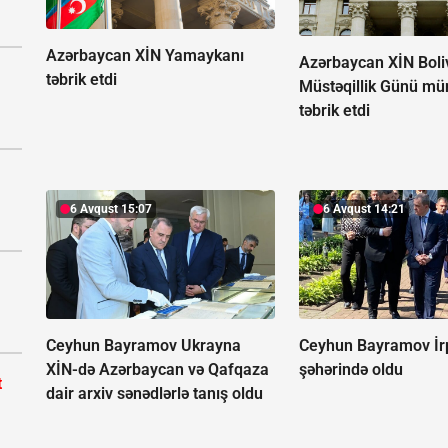
Azərbaycan XİN Yamaykanı
Azərbaycan XİN Boli
təbrik etdi
Müstəqillik Günü mün
təbrik etdi
6 Avqust 15:07
6 Avqust 14:21
Ceyhun Bayramov Ukrayna
Ceyhun Bayramov İr
XİN-də Azərbaycan və Qafqaza
şəhərində oldu
t
dair arxiv sənədlərlə tanış oldu