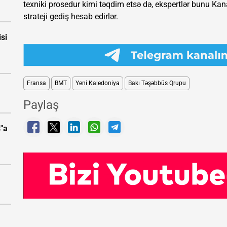
texniki prosedur kimi təqdim etsə də, ekspertlər bunu Kan
strateji gediş hesab edirlər.
isi
Fransa
BMT
Yeni Kaledoniya
Bakı Təşəbbüs Qrupu
Paylaş
"a