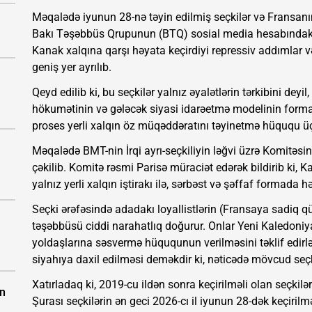
Məqalədə iyunun 28-nə təyin edilmiş seçkilər və Fransanı
Bakı Təşəbbüs Qrupunun (BTQ) sosial media hesabındakı p
Kanak xalqına qarşı həyata keçirdiyi repressiv addımlar 
geniş yer ayrılıb.
Qeyd edilib ki, bu seçkilər yalnız əyalətlərin tərkibini dey
hökumətinin və gələcək siyasi idarəetmə modelinin for
proses yerli xalqın öz müqəddəratını təyinetmə hüququ üç
Məqalədə BMT-nin İrqi ayrı-seçkiliyin ləğvi üzrə Komitəs
çəkilib. Komitə rəsmi Parisə müraciət edərək bildirib ki, Ka
yalnız yerli xalqın iştirakı ilə, sərbəst və şəffaf formada hə
Seçki ərəfəsində adadakı loyallistlərin (Fransaya sadiq qü
təşəbbüsü ciddi narahatlıq doğurur. Onlar Yeni Kaledoni
yoldaşlarına səsvermə hüququnun verilməsini təklif edirlə
siyahıya daxil edilməsi deməkdir ki, nəticədə mövcud seçk
Xatırladaq ki, 2019-cu ildən sonra keçirilməli olan seçkilə
ın
Şurası seçkilərin ən geci 2026-cı il iyunun 28-dək keçiril