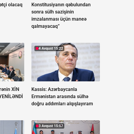
ətçi olacaq
Konstitusiyanın qəbulundan
sonra sülh sazişinin
imzalanması üçün maneə
qalmayacaq”
4 Avqust 15:22
rənin XİN
Kassis: Azərbaycanla
YENİLƏNDİ
Ermənistan arasında sülhə
doğru addımları alqışlayıram
3 Avqust 15:57