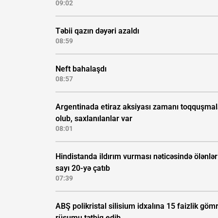
09:02
Təbii qazın dəyəri azaldı
08:59
Neft bahalaşdı
08:57
Argentinada etiraz aksiyası zamanı toqquşmal
olub, saxlanılanlar var
08:01
Hindistanda ildırım vurması nəticəsində ölənlər
sayı 20-yə çatıb
07:39
ABŞ polikristal silisium idxalına 15 faizlik göm
rüsumu tətbiq edib