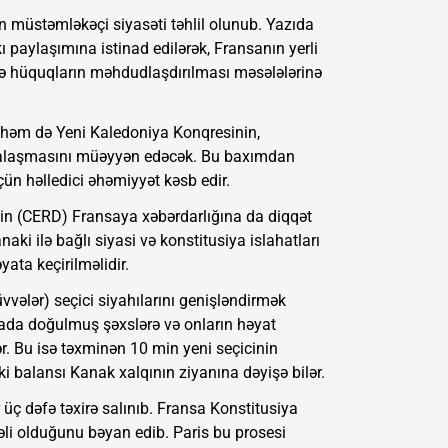
n müstəmləkəçi siyasəti təhlil olunub. Yazıda
aylaşımına istinad edilərək, Fransanın yerli
və hüquqların məhdudlaşdırılması məsələlərinə
il, həm də Yeni Kaledoniya Konqresinin,
malaşmasını müəyyən edəcək. Bu baxımdan
ün həlledici əhəmiyyət kəsb edir.
inin (CERD) Fransaya xəbərdarlığına da diqqət
naki ilə bağlı siyasi və konstitusiya islahatları
yata keçirilməlidir.
vvələr) seçici siyahılarını genişləndirmək
yada doğulmuş şəxslərə və onların həyat
r. Bu isə təxminən 10 min yeni seçicinin
i balansı Kanak xalqının ziyanına dəyişə bilər.
r üç dəfə təxirə salınıb. Fransa Konstitusiya
məli olduğunu bəyan edib. Paris bu prosesi