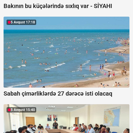
Bakının bu küçələrində sıxlıq var -
SİYAHI
5 Avqust 17:18
Sabah çimərliklərdə 27 dərəcə isti olacaq
5 Avqust 15:40