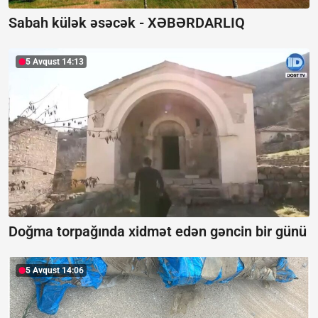
Sabah külək əsəcək -
XƏBƏRDARLIQ
5 Avqust 14:13
Doğma torpağında xidmət edən gəncin bir günü
5 Avqust 14:06