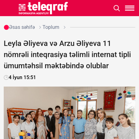
Əsas səhifə
Toplum
Leyla Əliyeva və Arzu Əliyeva 11
nömrəli inteqrasiya təlimli internat tipli
ümumtəhsil məktəbində olublar
4 İyun 15:51