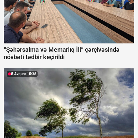
“Şəhərsalma və Memarlıq İli” çərçivəsində
növbəti tədbir keçirildi
5 Avqust 15:38