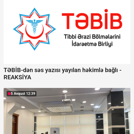
TƏBİB-dən səs yazısı yayılan həkimlə bağlı -
REAKSİYA
5 Avqust 12:39