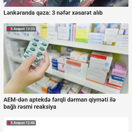
Lənkəranda qəza: 3 nəfər xəsarət alıb
5 Avqust 13:33
AEM-dən aptekdə fərqli dərman qiyməti ilə
bağlı rəsmi reaksiya
5 Avqust 12:40