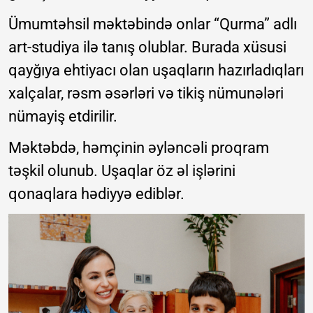
Ümumtəhsil məktəbində onlar “Qurma” adlı
art-studiya ilə tanış olublar. Burada xüsusi
qayğıya ehtiyacı olan uşaqların hazırladıqları
xalçalar, rəsm əsərləri və tikiş nümunələri
nümayiş etdirilir.
Məktəbdə, həmçinin əyləncəli proqram
təşkil olunub. Uşaqlar öz əl işlərini
qonaqlara hədiyyə ediblər.