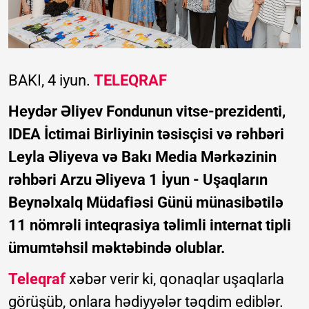
BAKI, 4 iyun.
TELEQRAF
Heydər Əliyev Fondunun vitse-prezidenti,
IDEA İctimai Birliyinin təsisçisi və rəhbəri
Leyla Əliyeva və Bakı Media Mərkəzinin
rəhbəri Arzu Əliyeva 1 İyun - Uşaqların
Beynəlxalq Müdafiəsi Günü münasibətilə
11 nömrəli inteqrasiya təlimli internat tipli
ümumtəhsil məktəbində olublar.
Teleqraf
xəbər verir ki, qonaqlar uşaqlarla
görüşüb, onlara hədiyyələr təqdim ediblər.