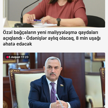
Özəl bağçaların yeni maliyyələşmə qaydaları
açıqlandı -
Ödənişlər aylıq olacaq, 8 min uşağı
əhatə edəcək
5 Avqust 11:23