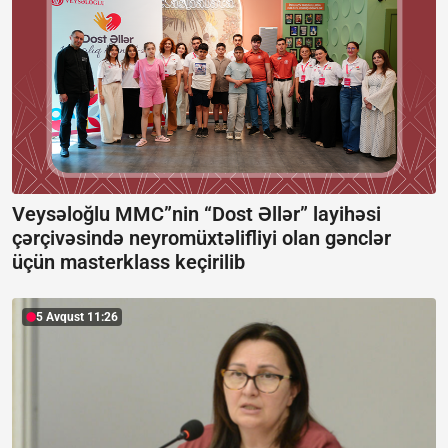
Veysəloğlu MMC”nin “Dost Əllər” layihəsi
çərçivəsində neyromüxtəlifliyi olan gənclər
üçün masterklass keçirilib
5 Avqust 11:26