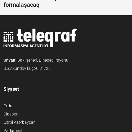
formalaşacaq
Ünvan:
Bakı şəhəri, Binəqədi rayonu,
S.S.Axundov küçəsi 31/23
Siyasət
Ordu
Diaspor
Qərbi Azərbaycan
Parlament