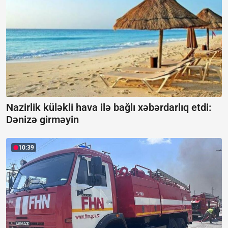
Nazirlik küləkli hava ilə bağlı xəbərdarlıq etdi:
Dənizə girməyin
10:39