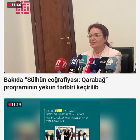
11:44
Bakıda “Sülhün coğrafiyası: Qarabağ”
proqramının yekun tədbiri keçirilib
11:14