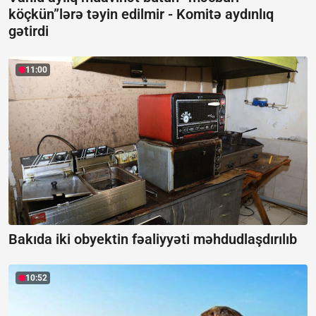
köçkün”lərə təyin edilmir -
Komitə aydınlıq
gətirdi
11:00
Bakıda iki obyektin fəaliyyəti məhdudlaşdırılıb
10:52