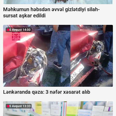
Məhkumun həbsdən əvvəl gizlətdiyi silah-
sursat aşkar edildi
5 Avqust 14:00
Lənkəranda qəza: 3 nəfər xəsarət alıb
5 Avqust 13:33