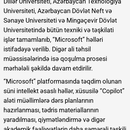
Dillər Universiteti, Azərbaycan Texnologiya
Universiteti, Azərbaycan Dövlət Neft və
Sənaye Universiteti və Mingəçevir Dövlət
Universitetində bütün texniki və təşkilati
işlər tamamlanıb, “Microsoft” həlləri
istifadəyə verilib. Digər ali təhsil
müəssisələrində isə qoşulma prosesi
mərhələli şəkildə davam etdirilir.
“Microsoft” platformasında təqdim olunan
süni intellekt əsaslı həllər, xüsusilə “Copilot”
aləti müəllimlərə dərs planlarının
hazırlanması, tədris materiallarının
yaradılması, qiymətləndirmə və digər
akademik fəaliyyətlərin daha səmərəli təşkili