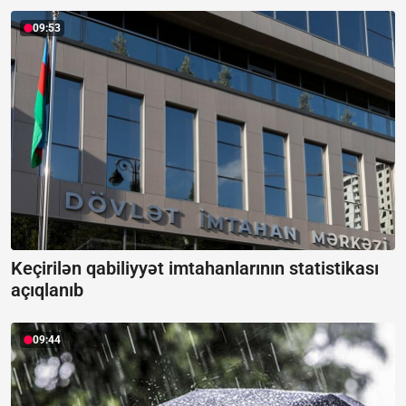
09:53
Keçirilən qabiliyyət imtahanlarının statistikası
açıqlanıb
09:44