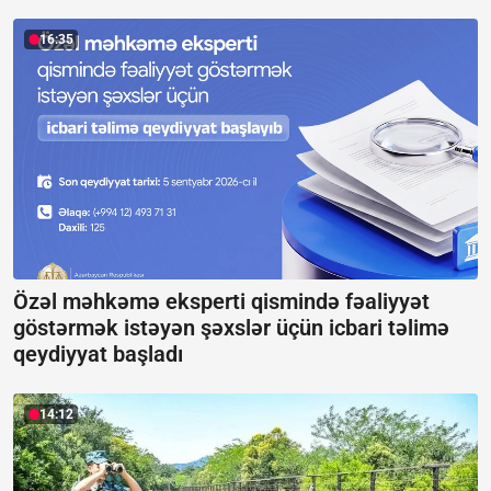
16:35
Özəl məhkəmə eksperti qismində fəaliyyət
göstərmək istəyən şəxslər üçün icbari təlimə
qeydiyyat başladı
14:12