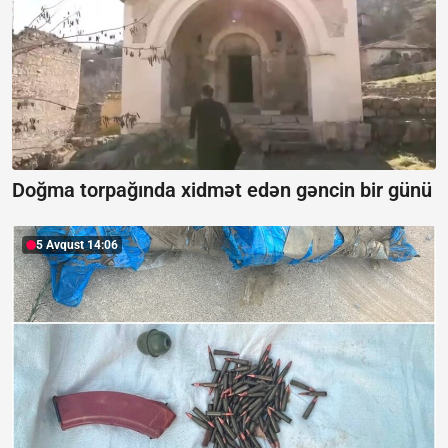
Doğma torpağında xidmət edən gəncin bir günü
5 Avqust 14:06