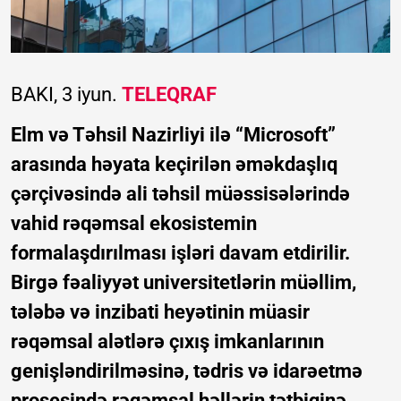
BAKI, 3 iyun.
TELEQRAF
Elm və Təhsil Nazirliyi ilə “Microsoft”
arasında həyata keçirilən əməkdaşlıq
çərçivəsində ali təhsil müəssisələrində
vahid rəqəmsal ekosistemin
formalaşdırılması işləri davam etdirilir.
Birgə fəaliyyət universitetlərin müəllim,
tələbə və inzibati heyətinin müasir
rəqəmsal alətlərə çıxış imkanlarının
genişləndirilməsinə, tədris və idarəetmə
prosesində rəqəmsal həllərin tətbiqinə