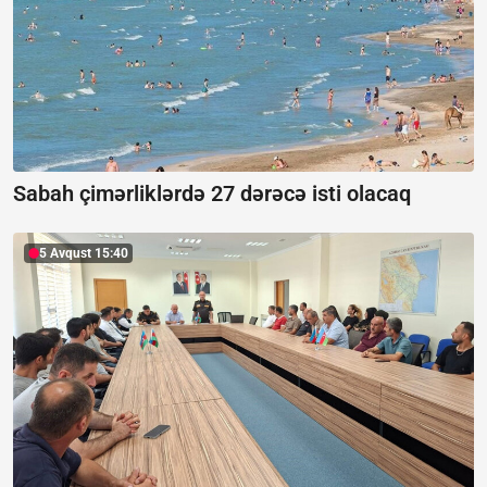
Sabah çimərliklərdə 27 dərəcə isti olacaq
5 Avqust 15:40