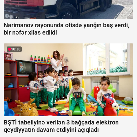
Nərimanov rayonunda ofisdə yanğın baş verdi,
bir nəfər xilas edildi
10:38
BŞTİ tabeliyinə verilən 3 bağçada elektron
qeydiyyatın davam etdiyini açıqladı