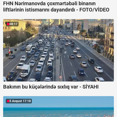
FHN Nərimanovda çoxmərtəbəli binanın
liftlərinin istismarını dayandırdı -
FOTO/VİDEO
08:17
Bakının bu küçələrində sıxlıq var -
SİYAHI
5 Avqust 17:18