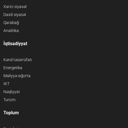
Xarici siyasət
Daxili siyasət
Qarabağ
Analitika
İqtisadiyyat
Kənd təsərrüfatı
Energetika
Maliyyə-sığorta
İKT
Nəqliyyat
Turizm
Toplum