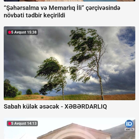
“Şəhərsalma və Memarlıq İli” çərçivəsində
növbəti tədbir keçirildi
5 Avqust 15:38
Sabah külək əsəcək -
XƏBƏRDARLIQ
5 Avqust 14:13