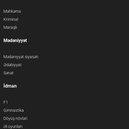
Məhkəmə
Kriminal
Maraqlı
Mədəniyyət
Mədəniyyət siyasəti
Ədəbiyyat
Sənət
İdman
F1
Gimnastika
Döyüş növləri
Əl oyunları