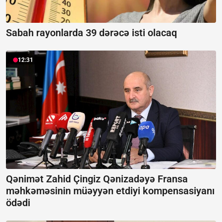
Sabah rayonlarda 39 dərəcə isti olacaq
12:31
Qənimət Zahid Çingiz Qənizadəyə Fransa
məhkəməsinin müəyyən etdiyi kompensasiyanı
ödədi