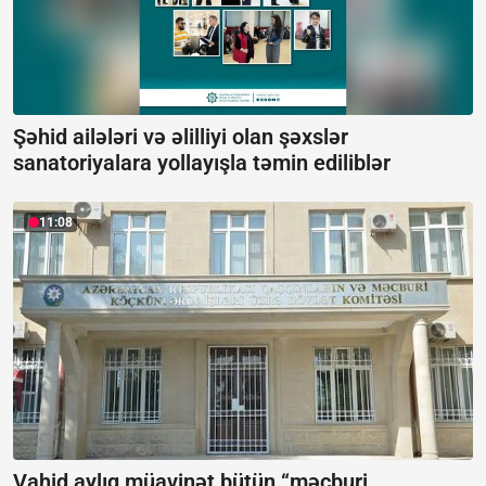
Şəhid ailələri və əlilliyi olan şəxslər
sanatoriyalara yollayışla təmin ediliblər
11:08
Vahid aylıq müavinət bütün “məcburi