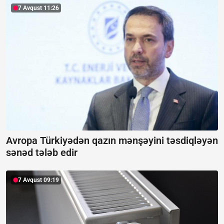
7 Avqust 11:26
Avropa Türkiyədən qazın mənşəyini təsdiqləyən
sənəd tələb edir
7 Avqust 09:19