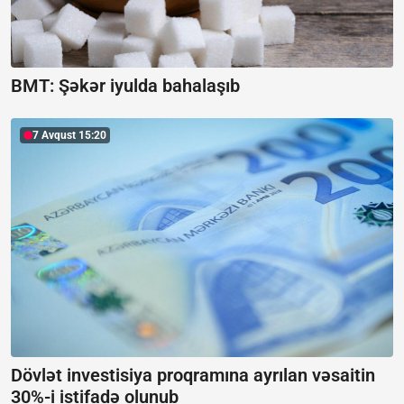
BMT: Şəkər iyulda bahalaşıb
7 Avqust 15:20
Dövlət investisiya proqramına ayrılan vəsaitin
30%-i istifadə olunub