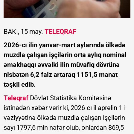
BAKI, 15 may.
TELEQRAF
2026-cı ilin yanvar-mart aylarında ölkədə
muzdla çalışan işçilərin orta aylıq nominal
əməkhaqqı əvvəlki ilin müvafiq dövrünə
nisbətən 6,2 faiz artaraq 1151,5 manat
təşkil edib.
Teleqraf
Dövlət Statistika Komitəsinə
istinadən xəbər verir ki, 2026-cı il aprelin 1-i
vəziyyətinə ölkədə muzdla çalışan işçilərin
sayı 1797,6 min nəfər olub, onlardan 869,5