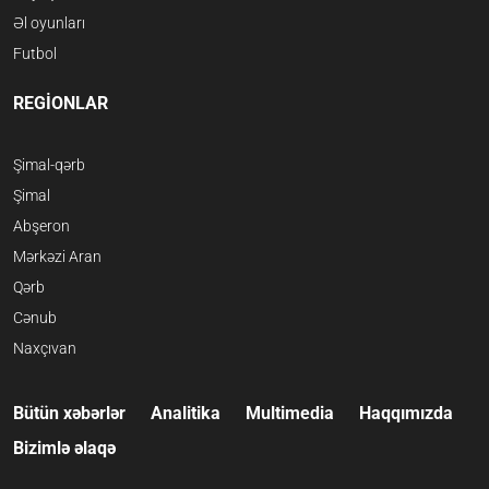
Əl oyunları
Futbol
REGİONLAR
Şimal-qərb
Şimal
Abşeron
Mərkəzi Aran
Qərb
Cənub
Naxçıvan
Bütün xəbərlər
Analitika
Multimedia
Haqqımızda
Bizimlə əlaqə