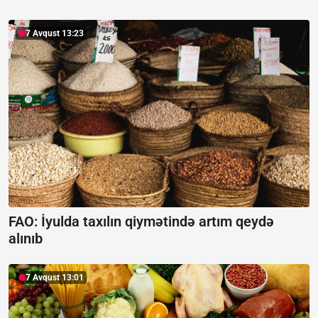
7 Avqust 13:23
FAO: İyulda taxılın qiymətində artım qeydə
alınıb
7 Avqust 13:01