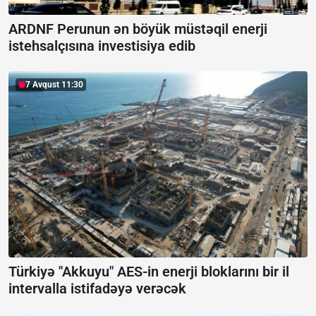
ARDNF Perunun ən böyük müstəqil enerji
istehsalçısına investisiya edib
7 Avqust 11:30
Türkiyə "Akkuyu" AES-in enerji bloklarını bir il
intervalla istifadəyə verəcək