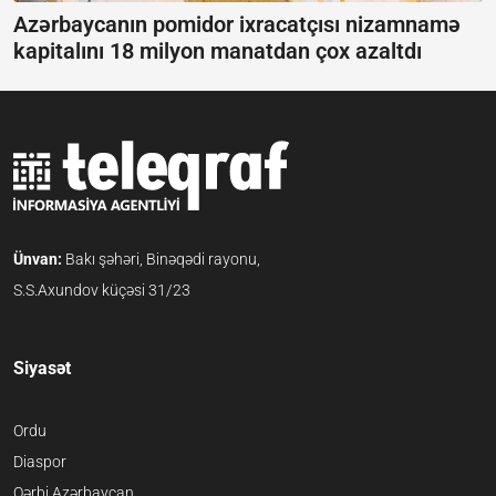
Azərbaycanın pomidor ixracatçısı nizamnamə
kapitalını 18 milyon manatdan çox azaltdı
Ünvan:
Bakı şəhəri, Binəqədi rayonu,
S.S.Axundov küçəsi 31/23
Siyasət
Ordu
Diaspor
Qərbi Azərbaycan