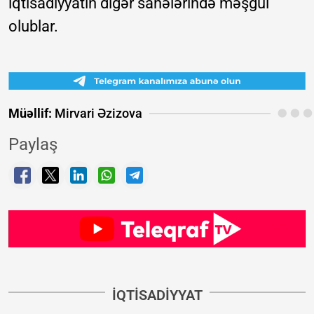
iqtisadiyyatın digər sahələrində məşğul
olublar.
Müəllif:
Mirvari Əzizova
Paylaş
İQTISADIYYAT