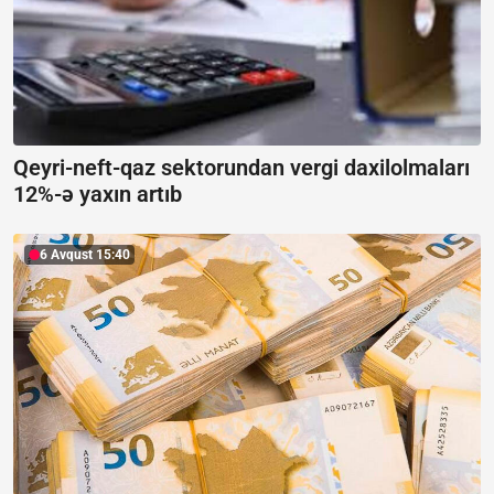
Qeyri-neft-qaz sektorundan vergi daxilolmaları
12%-ə yaxın artıb
6 Avqust 15:40