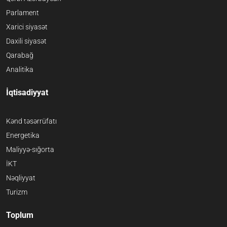
Parlament
Xarici siyasət
Daxili siyasət
Qarabağ
Analitika
İqtisadiyyat
Kənd təsərrüfatı
Energetika
Maliyyə-sığorta
İKT
Nəqliyyat
Turizm
Toplum