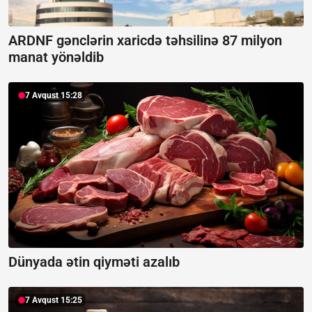
ARDNF gənclərin xaricdə təhsilinə 87 milyon
manat yönəldib
7 Avqust 15:28
Dünyada ətin qiyməti azalıb
7 Avqust 15:25