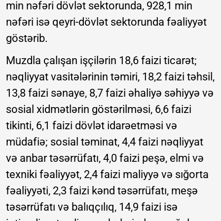
min nəfəri dövlət sektorunda, 928,1 min
nəfəri isə qeyri-dövlət sektorunda fəaliyyət
göstərib.
Muzdla çalışan işçilərin 18,6 faizi ticarət;
nəqliyyat vasitələrinin təmiri, 18,2 faizi təhsil,
13,8 faizi sənaye, 8,7 faizi əhaliyə səhiyyə və
sosial xidmətlərin göstərilməsi, 6,6 faizi
tikinti, 6,1 faizi dövlət idarəetməsi və
müdafiə; sosial təminat, 4,4 faizi nəqliyyat
və anbar təsərrüfatı, 4,0 faizi peşə, elmi və
texniki fəaliyyət, 2,4 faizi maliyyə və sığorta
fəaliyyəti, 2,3 faizi kənd təsərrüfatı, meşə
təsərrüfatı və balıqçılıq, 14,9 faizi isə