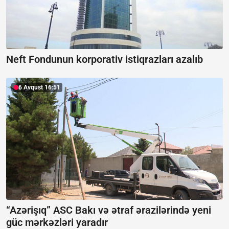
Neft Fondunun korporativ istiqrazları azalıb
6 Avqust 16:51
“Azərişıq” ASC Bakı və ətraf ərazilərində yeni
güc mərkəzləri yaradır