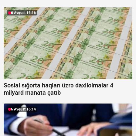
6 Avqust 16:16
Sosial sığorta haqları üzrə daxilolmalar 4
milyard manata çatıb
6 Avqust 16:14