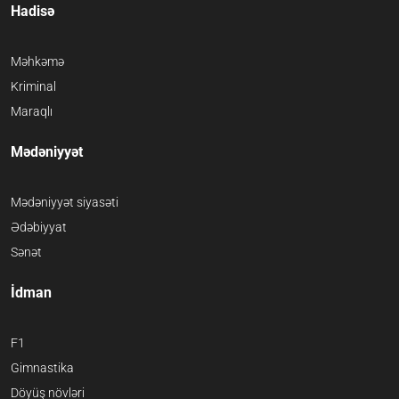
Hadisə
Məhkəmə
Kriminal
Maraqlı
Mədəniyyət
Mədəniyyət siyasəti
Ədəbiyyat
Sənət
İdman
F1
Gimnastika
Döyüş növləri