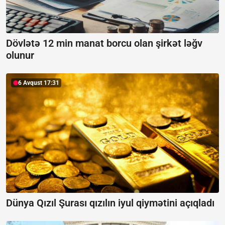
Dövlətə 12 min manat borcu olan şirkət ləğv
olunur
6 Avqust 17:31
Dünya Qızıl Şurası qızılın iyul qiymətini açıqladı