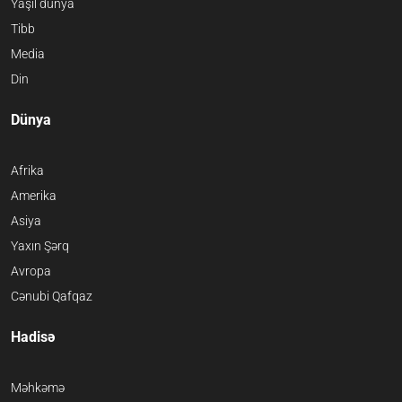
Yaşıl dünya
Tibb
Media
Din
Dünya
Afrika
Amerika
Asiya
Yaxın Şərq
Avropa
Cənubi Qafqaz
Hadisə
Məhkəmə