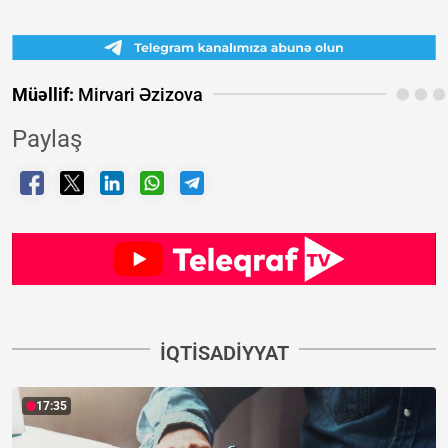
Müəllif:
Mirvari Əzizova
Paylaş
İQTISADIYYAT
17:35