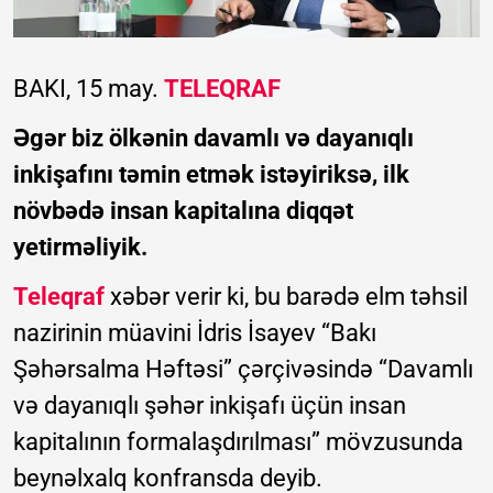
BAKI, 15 may.
TELEQRAF
Əgər biz ölkənin davamlı və dayanıqlı
inkişafını təmin etmək istəyiriksə, ilk
növbədə insan kapitalına diqqət
yetirməliyik.
Teleqraf
xəbər verir ki, bu barədə elm təhsil
nazirinin müavini İdris İsayev “Bakı
Şəhərsalma Həftəsi” çərçivəsində “Davamlı
və dayanıqlı şəhər inkişafı üçün insan
kapitalının formalaşdırılması” mövzusunda
beynəlxalq konfransda deyib.