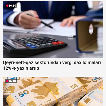
16:14
Qeyri-neft-qaz sektorundan vergi daxilolmaları
12%-ə yaxın artıb
15:40