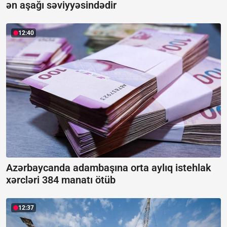
ən aşağı səviyyəsindədir
12:40
Azərbaycanda adambaşına orta aylıq istehlak
xərcləri 384 manatı ötüb
12:37