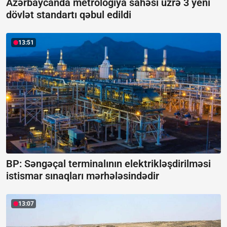
Azərbaycanda metrologiya sahəsi üzrə 3 yeni
dövlət standartı qəbul edildi
13:51
BP: Səngəçal terminalının elektrikləşdirilməsi
istismar sınaqları mərhələsindədir
13:07