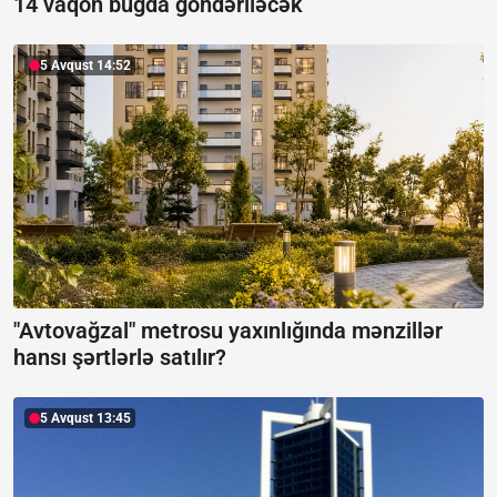
14 vaqon buğda göndəriləcək
5 Avqust 14:52
"Avtovağzal" metrosu yaxınlığında mənzillər
hansı şərtlərlə satılır?
5 Avqust 13:45