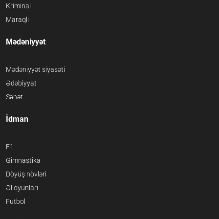
Kriminal
Maraqlı
Mədəniyyət
Mədəniyyət siyasəti
Ədəbiyyat
Sənət
İdman
F1
Gimnastika
Döyüş növləri
Əl oyunları
Futbol