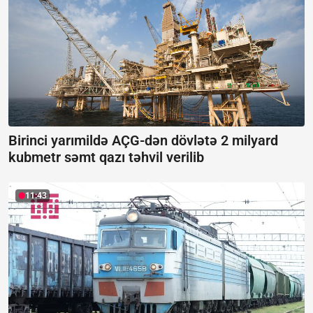
Birinci yarımildə AÇG-dən dövlətə 2 milyard
kubmetr səmt qazı təhvil verilib
11:43