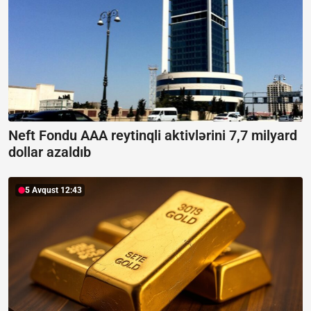
Neft Fondu AAA reytinqli aktivlərini 7,7 milyard
dollar azaldıb
5 Avqust 12:43