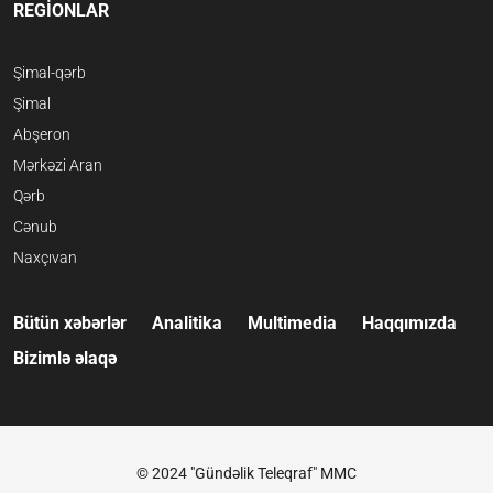
REGİONLAR
Şimal-qərb
Şimal
Abşeron
Mərkəzi Aran
Qərb
Cənub
Naxçıvan
Bütün xəbərlər
Analitika
Multimedia
Haqqımızda
Bizimlə əlaqə
© 2024 "Gündəlik Teleqraf" MMC