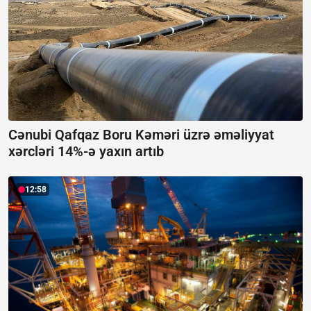
Cənubi Qafqaz Boru Kəməri üzrə əməliyyat
xərcləri 14%-ə yaxın artıb
12:58