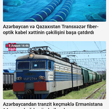
Azərbaycan və Qazaxıstan Transxəzər fiber-
optik kabel xəttinin çəkilişini başa çatdırdı
5 Avqust 16:46
Azərbaycandan tranzit keçməklə Ermənistana