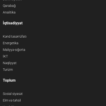
Qarabağ
Analitika
İqtisadiyyat
Kənd təsərrüfatı
Energetika
Maliyyə-sığorta
İKT
Nəqliyyat
Turizm
Toplum
Sosial siyasət
Elm və təhsil