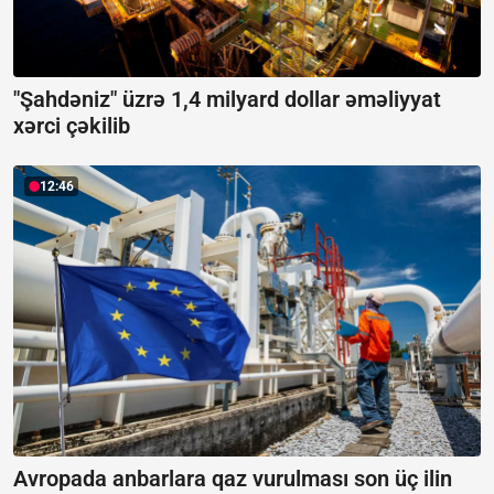
"Şahdəniz" üzrə 1,4 milyard dollar əməliyyat
xərci çəkilib
12:46
Avropada anbarlara qaz vurulması son üç ilin