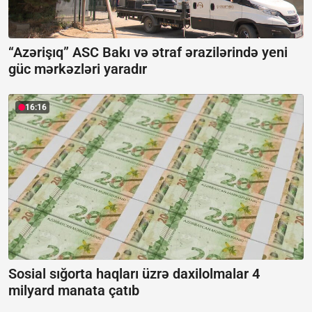
“Azərişıq” ASC Bakı və ətraf ərazilərində yeni
güc mərkəzləri yaradır
16:16
Sosial sığorta haqları üzrə daxilolmalar 4
milyard manata çatıb