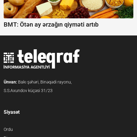
BMT: Ötən ay ərzağın qiyməti artıb
Ünvan:
Bakı şəhəri, Binəqədi rayonu,
S.S.Axundov küçəsi 31/23
Siyasət
Ordu