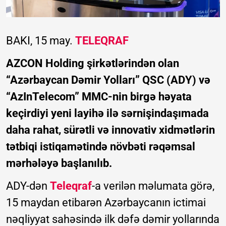
BAKI, 15 may.
TELEQRAF
AZCON Holding şirkətlərindən olan
“Azərbaycan Dəmir Yolları” QSC (ADY) və
“AzInTelecom” MMC-nin birgə həyata
keçirdiyi yeni layihə ilə sərnişindaşımada
daha rahat, sürətli və innovativ xidmətlərin
tətbiqi istiqamətində növbəti rəqəmsal
mərhələyə başlanılıb.
ADY-dən
Teleqraf
-a verilən məlumata görə,
15 maydan etibarən Azərbaycanın ictimai
nəqliyyat sahəsində ilk dəfə dəmir yollarında