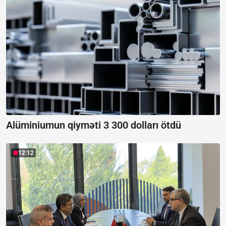
Alüminiumun qiyməti 3 300 dolları ötdü
12:12