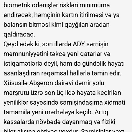
biometrik ödənişlər riskləri minimuma
endirəcək, həmçinin kartın itirilməsi və ya
balansın bitməsi kimi qayğıları aradan
qaldıracaq.
Qeyd edək ki, son illərdə ADY sərnişin
məmnuniyyətini təkcə yeni qatarlar və
istiqamətlərlə deyil, həm də gündəlik həyatı
asanlaşdıran rəqəmsal həllərlə təmin edir.
Xüsusilə Abşeron dairəvi dəmir yolu
marşrutu üzrə son üç ildə həyata keçirilən
yeniliklər sayəsində sərnişindaşıma xidməti
tamamilə yeni mərhələyə keçib. Artıq
kassalarda növbədə dayanmaq və fiziki
bilet alışına ehtiyac yoxdur. Sərnişinlər vaxt