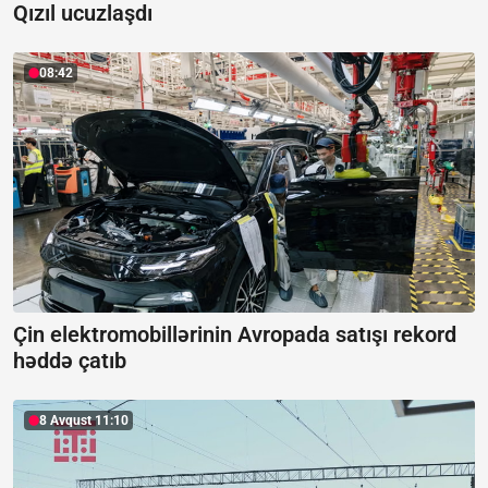
Qızıl ucuzlaşdı
08:42
Çin elektromobillərinin Avropada satışı rekord
həddə çatıb
8 Avqust 11:10