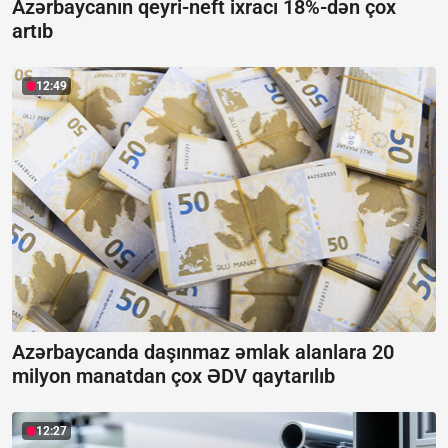
Azərbaycanın qeyri-neft ixracı 18%-dən çox
artıb
12:49
Azərbaycanda daşınmaz əmlak alanlara 20
milyon manatdan çox ƏDV qaytarılıb
12:27