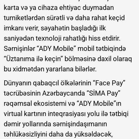
karta və ya cihaza ehtiyac duymadan
turniketlərdən sürətli və daha rahat keçid
imkanı verir, səyahətin başladığı ilk
saniyədən texnoloji rahatlığı hiss etdirir.
Sərnişinlər “ADY Mobile” mobil tətbiqində
“Üztanıma ilə keçin” bölməsinə daxil olaraq
bu xidmətdən yararlana bilərlər.
Dünyanın qabaqcıl ölkələrinin “Face Pay”
təcrübəsinin Azərbaycanda “SİMA Pay”
rəqəmsal ekosistemi və “ADY Mobile”ın
virtual kartının inteqrasiyası yolu ilə tətbiqi
dəmir yollarında sərnişindaşımanın
təhlükəsizliyini daha da yüksəldəcək,