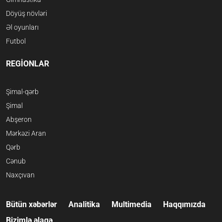
Döyüş növləri
Əl oyunları
Futbol
REGİONLAR
Şimal-qərb
Şimal
Abşeron
Mərkəzi Aran
Qərb
Cənub
Naxçıvan
Bütün xəbərlər
Analitika
Multimedia
Haqqımızda
Bizimlə əlaqə