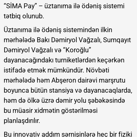
“SİMA Pay” – üztanıma ilə ödəniş sistemi
tətbiq olunub.
Üztanıma ilə ödəniş sistemindən ilkin
mərhələdə Bakı Dəmiryol Vağzalı, Sumqayıt
Dəmiryol Vağzalı və “Koroğlu”
dayanacağındakı turniketlərdən keçərkən
istifadə etmək mümkündür. Növbəti
mərhələdə həm Abşeron dairəvi marşrutu
boyunca bütün stansiya və dayanacaqlarda,
həm də ölkə üzrə dəmir yolu şəbəkəsində
bu müasir xidmətin göstərilməsi
planlaşdırılır.
Bu innovativ addım sərnişinlərə heç bir fiziki