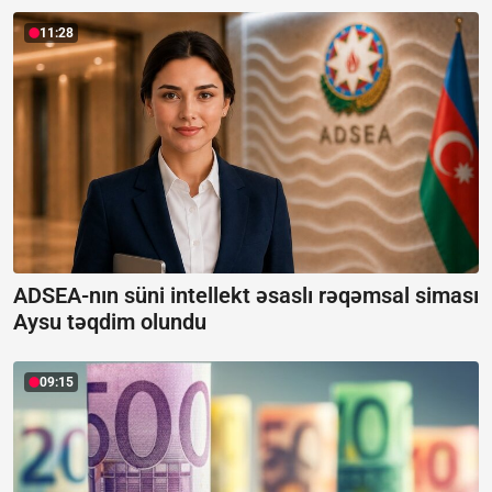
11:28
ADSEA-nın süni intellekt əsaslı rəqəmsal siması
Aysu təqdim olundu
09:15