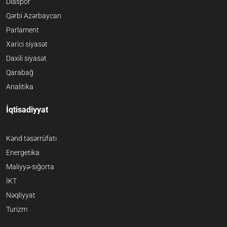
Diaspor
Qərbi Azərbaycan
Parlament
Xarici siyasət
Daxili siyasət
Qarabağ
Analitika
İqtisadiyyat
Kənd təsərrüfatı
Energetika
Maliyyə-sığorta
İKT
Nəqliyyat
Turizm