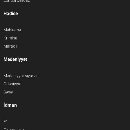
Cənubi Qafqaz
Hadisə
Məhkəmə
Kriminal
Maraqlı
Mədəniyyət
Mədəniyyət siyasəti
Ədəbiyyat
Sənət
İdman
F1
Gimnastika