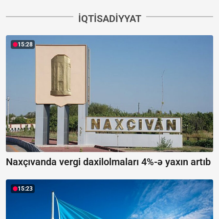
İQTISADIYYAT
15:28
Naxçıvanda vergi daxilolmaları 4%-ə yaxın artıb
15:23