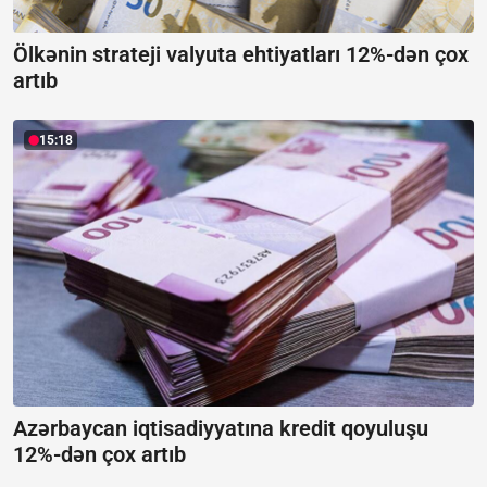
Ölkənin strateji valyuta ehtiyatları 12%-dən çox
artıb
15:18
Azərbaycan iqtisadiyyatına kredit qoyuluşu
12%-dən çox artıb