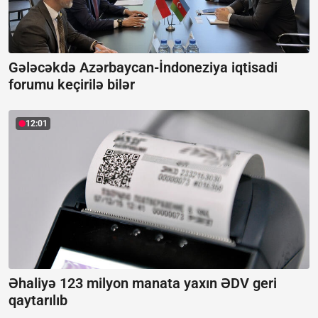
Gələcəkdə Azərbaycan-İndoneziya iqtisadi
forumu keçirilə bilər
12:01
Əhaliyə 123 milyon manata yaxın ƏDV geri
qaytarılıb