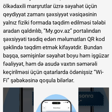
ölkədaxili marşrutlar üzrə səyahət üçün
qeydiyyat zamanı şəxsiyyət vəsiqəsinin
yalnız fiziki formada təqdim edilməsi tələbi
aradan qaldırılıb, “My.gov.az” portalından
şəxsiyyəti təsdiq edən məlumatları QR kod
şəklində təqdim etmək kifayətdir. Bundan
başqa, sərnişinlər səyahət boyu həm işgüzar
fəaliyyət, həm də asudə vaxtın səmərəli
keçirilməsi üçün qatarlarda ödənişsiz “Wi-
Fi” şəbəkəsinə qoşula bilərlər.