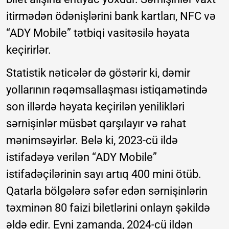
itirmədən ödənişlərini bank kartları, NFC və
“ADY Mobile” tətbiqi vasitəsilə həyata
keçirirlər.
Statistik nəticələr də göstərir ki, dəmir
yollarının rəqəmsallaşması istiqamətində
son illərdə həyata keçirilən yenilikləri
sərnişinlər müsbət qarşılayır və rahat
mənimsəyirlər. Belə ki, 2023-cü ildə
istifadəyə verilən “ADY Mobile”
istifadəçilərinin sayı artıq 400 mini ötüb.
Qatarla bölgələrə səfər edən sərnişinlərin
təxminən 80 faizi biletlərini onlayn şəkildə
əldə edir. Eyni zamanda, 2024-cü ildən