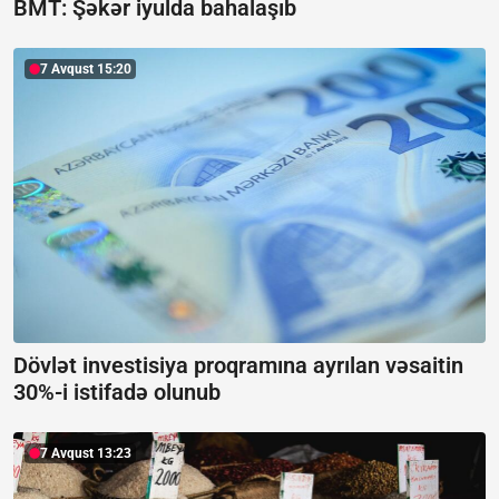
BMT: Şəkər iyulda bahalaşıb
7 Avqust 15:20
Dövlət investisiya proqramına ayrılan vəsaitin
30%-i istifadə olunub
7 Avqust 13:23