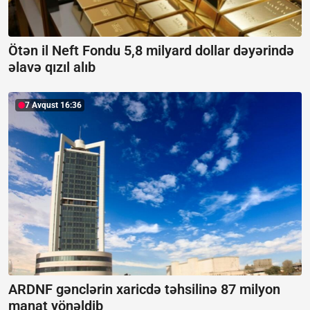
Ötən il Neft Fondu 5,8 milyard dollar dəyərində
əlavə qızıl alıb
7 Avqust 16:36
ARDNF gənclərin xaricdə təhsilinə 87 milyon
manat yönəldib