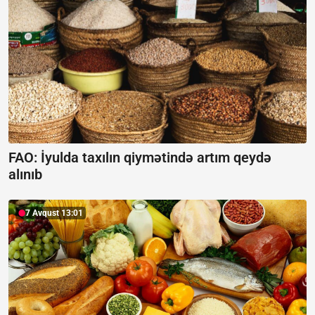
FAO: İyulda taxılın qiymətində artım qeydə
alınıb
7 Avqust 13:01