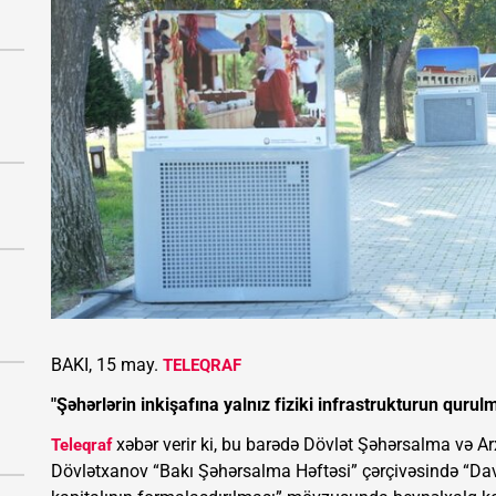
BAKI, 15 may.
TELEQRAF
"Şəhərlərin inkişafına yalnız fiziki infrastrukturun qu
xəbər verir ki, bu barədə Dövlət Şəhərsalma və A
Teleqraf
Dövlətxanov “Bakı Şəhərsalma Həftəsi” çərçivəsində “Dav