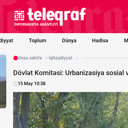
Krasnodar
və
Samarada
neft emalı
zavodlarını
vurdu
diyyat
Toplum
Dünya
Hadisə
M
Əsas səhifə
İqtisadiyyat
Dövlət Komitəsi: Urbanizasiya sosial və
15 May 10:38