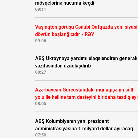
mövqelərinə hücuma keçdi
09:11
Vaşinqton görüşü Cənubi Qafqazda yeni siyasi
dövrün başlanğıcıdır -
RƏY
09:06
ABŞ Ukraynaya yardımı əlaqələndirən generalı
vəzifəsindən uzaqlaşdırıb
08:27
Azərbaycan Gürcüstandakı münaqişənin sülh
yolu ilə həllinə tam dəstəyini bir daha təsdiqləy
08:05
ABŞ Kolumbiyanın yeni prezident
administrasiyasına 1 milyard dollar ayıracaq
07:50