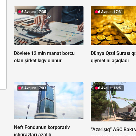
6 Avqust 17:35
6 Avqust 17:31
Dövlətə 12 min manat borcu
Dünya Qızıl Şurası qız
olan şirkət ləğv olunur
qiymətini açıqladı
6 Avqust 17:03
6 Avqust 16:51
Neft Fondunun korporativ
“Azərişıq” ASC Bakı v
istiqrazları azalıb