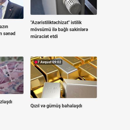
"Azəristiliktəchizat" istilik
azın
mövsümü ilə bağlı sakinlərə
ən sənəd
müraciət etdi
7 Avqust 09:02
uzlaşdı
Qızıl və gümüş bahalaşdı