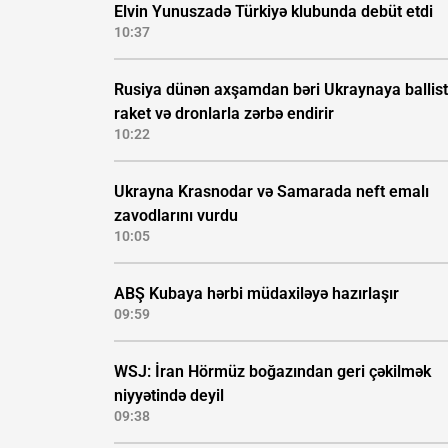
Elvin Yunuszadə Türkiyə klubunda debüt etdi
10:37
Rusiya dünən axşamdan bəri Ukraynaya ballist
raket və dronlarla zərbə endirir
10:22
Ukrayna Krasnodar və Samarada neft emalı
zavodlarını vurdu
10:05
ABŞ Kubaya hərbi müdaxiləyə hazırlaşır
09:59
WSJ: İran Hörmüz boğazından geri çəkilmək
niyyətində deyil
09:38