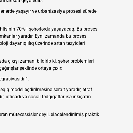
onfransda qeyd edib.
hərlərdə yaşayır və urbanizasiya prosesi sürətlə
hlisinin 70%-i şəhərlərdə yaşayacaq. Bu proses
 imkanlar yaradır. Eyni zamanda bu proses
loji dayanıqlılıq üzərində artan təzyiqləri
da çıxışı zamanı bildirib ki, şəhər problemləri
çağırışlar şəklində ortaya çıxır:
qrasiyasıdır”.
əqiq modelləşdirilməsinə şərait yaradır, ətraf
r, iqtisadi və sosial tədqiqatlar isə inkişafın
ərən mütəxəssislər deyil, əlaqələndirilmiş praktik