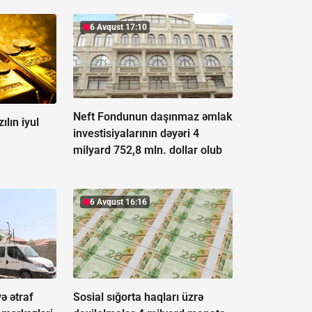
6 Avqust 17:10
Neft Fondunun daşınmaz əmlak
ılın iyul
investisiyalarının dəyəri 4
milyard 752,8 mln. dollar olub
6 Avqust 16:16
ə ətraf
Sosial sığorta haqları üzrə