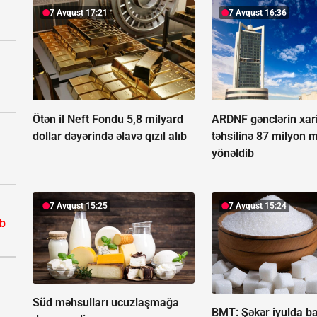
7 Avqust 17:21
7 Avqust 16:36
Ötən il Neft Fondu 5,8 milyard
ARDNF gənclərin xar
dollar dəyərində əlavə qızıl alıb
təhsilinə 87 milyon 
yönəldib
7 Avqust 15:25
7 Avqust 15:24
ib
Süd məhsulları ucuzlaşmağa
BMT: Şəkər iyulda b