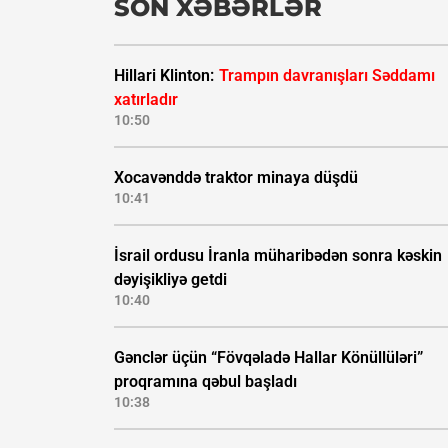
SON XƏBƏRLƏR
Hillari Klinton:
Trampın davranışları Səddamı
xatırladır
10:50
Xocavənddə traktor minaya düşdü
10:41
İsrail ordusu İranla müharibədən sonra kəskin
dəyişikliyə getdi
10:40
Gənclər üçün “Fövqəladə Hallar Könüllüləri”
proqramına qəbul başladı
10:38