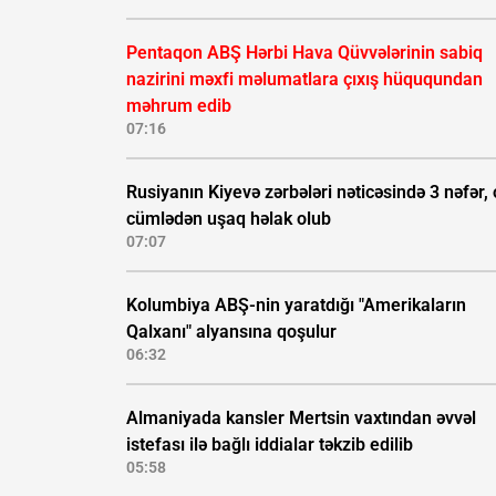
Pentaqon ABŞ Hərbi Hava Qüvvələrinin sabiq
nazirini məxfi məlumatlara çıxış hüququndan
məhrum edib
07:16
Rusiyanın Kiyevə zərbələri nəticəsində 3 nəfər, 
cümlədən uşaq həlak olub
07:07
Kolumbiya ABŞ-nin yaratdığı "Amerikaların
Qalxanı" alyansına qoşulur
06:32
Almaniyada kansler Mertsin vaxtından əvvəl
istefası ilə bağlı iddialar təkzib edilib
05:58