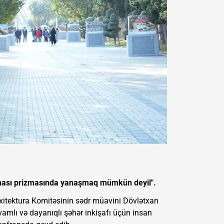
rulması prizmasında yanaşmaq mümkün deyil".
rxitektura Komitəsinin sədr müavini Dövlətxan
amlı və dayanıqlı şəhər inkişafı üçün insan