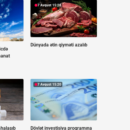
7 Avqust 15:28
Dünyada ətin qiyməti azalıb
icdə
manat
7 Avqust 15:20
ahalaşıb
Dövlət investisiya proqramına