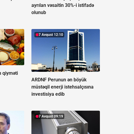
ayrılan vəsaitin 30%-i istifadə
olunub
7 Avqust 12:10
n qiyməti
ARDNF Perunun ən böyük
müstəqil enerji istehsalçısına
investisiya edib
7 Avqust 09:19