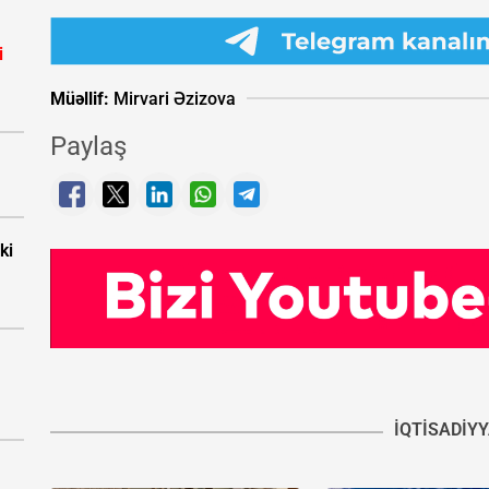
i
Müəllif:
Mirvari Əzizova
Paylaş
ki
İQTISADIY