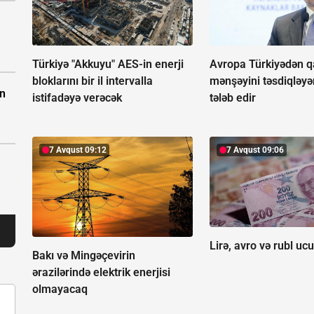
Türkiyə "Akkuyu" AES-in enerji
Avropa Türkiyədən q
bloklarını bir il intervalla
mənşəyini təsdiqləy
in
istifadəyə verəcək
tələb edir
7 Avqust 09:12
7 Avqust 09:06
Lirə, avro və rubl uc
Bakı və Mingəçevirin
ərazilərində elektrik enerjisi
olmayacaq