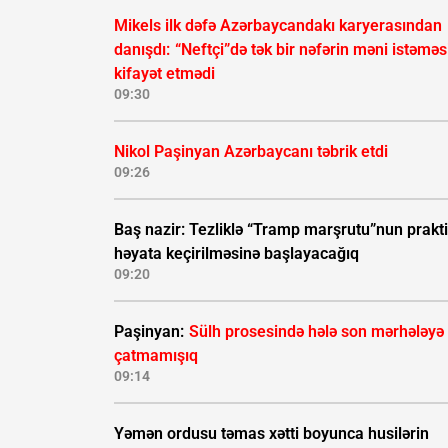
Mikels ilk dəfə Azərbaycandakı karyerasından
danışdı:
“Neftçi”də tək bir nəfərin məni istəməs
kifayət etmədi
09:30
Nikol Paşinyan Azərbaycanı təbrik etdi
09:26
Baş nazir: Tezliklə “Tramp marşrutu”nun prakti
həyata keçirilməsinə başlayacağıq
09:20
Paşinyan:
Sülh prosesində hələ son mərhələyə
çatmamışıq
09:14
Yəmən ordusu təmas xətti boyunca husilərin