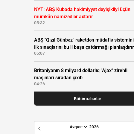
NYT: ABŞ Kubada hakimiyyət dəyişikliyi üçün
mümkün namizədlər axtarır
05:32
ABŞ "Qızıl Günbəz" raketdən müdafiə sistemin
ilk sınaqlarını bu il başa çatdırmağı planlaşdırır
05:07
Britaniyanın 8 milyard dollarlıq "Ajax" zirehli
maşınları sıradan çıxıb
04:26
Bütün xəbərlər