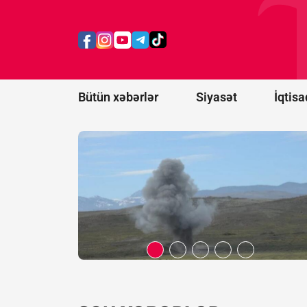
Xocavənddə
traktor
minaya
düşdü
Bütün xəbərlər
Siyasət
İqtisa