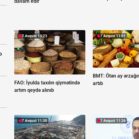
davam edir
7 Avqust 13:23
7 Avqust 13:01
o
BMT: Ötən ay ərzağı
FAO: İyulda taxılın qiymətində
artıb
artım qeydə alınıb
7 Avqust 11:30
7 Avqust 11:26