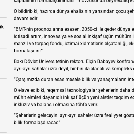
kapitalının formalaşdırılması” mövzusunda beynəlxalq k
O bildirib ki, hazırda dünya əhalisinin yarısından çoxu şə
davam edir:
ik
“BMT-nin proqnozlarına əsasən, 2050-ci ilə qədər dünya ə
iqtisadi artım, innovasiya və sosial inkişaf üçün mühüm
mənzil və torpaq fondu, ictimai xidmətlərin əlçatanlığı, eko
formalaşdırır”.
Bakı Dövlət Universitetinin rektoru Elçin Babayev konfrans
ayrı-ayrı sahələr üzrə deyil, bir-biri ilə əlaqəli və kompleks 
“Qarşımızda duran əsas məsələ bilik və yanaşmaların inte
O əlavə edib ki, rəqəmsal texnologiyalar şəhərlərin daha d
mühit elmləri dayanıqlı inkişaf üçün yeni alətlər təqdim edi
inklüziv və balanslı olmasına töhfə verir.
“Şəhərlərin gələcəyini ayrı-ayrı sahələr üzrə fəaliyyət göst
bilik formalaşdıracaq”.