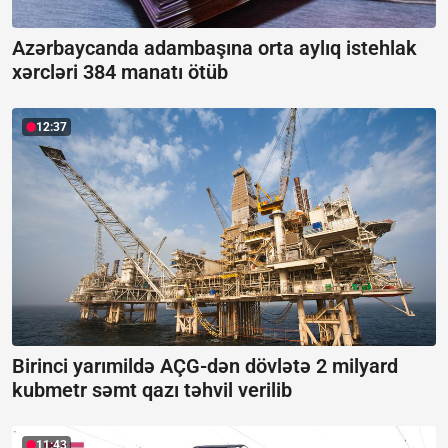
Azərbaycanda adambaşına orta aylıq istehlak
xərcləri 384 manatı ötüb
12:37
Birinci yarımildə AÇG-dən dövlətə 2 milyard
kubmetr səmt qazı təhvil verilib
11:43