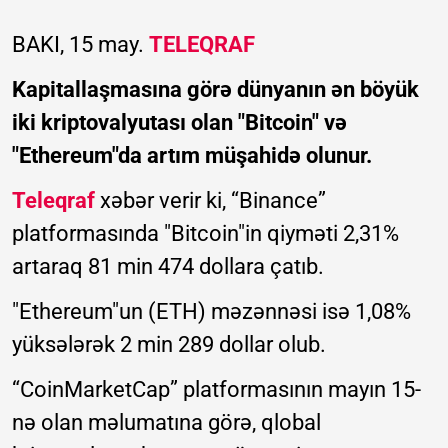
BAKI, 15 may.
TELEQRAF
Kapitallaşmasına görə dünyanın ən böyük
iki kriptovalyutası olan "Bitcoin" və
"Ethereum"da artım müşahidə olunur.
Teleqraf
xəbər verir ki, “Binance”
platformasında "Bitcoin"in qiyməti 2,31%
artaraq 81 min 474 dollara çatıb.
"Ethereum"un (ETH) məzənnəsi isə 1,08%
yüksələrək 2 min 289 dollar olub.
“CoinMarketCap” platformasının mayın 15-
nə olan məlumatına görə, qlobal