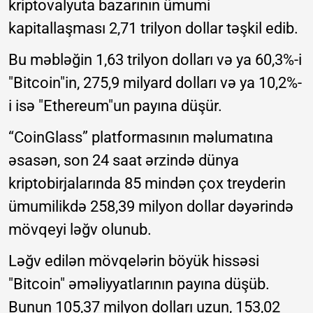
kriptovalyuta bazarının ümumi
kapitallaşması 2,71 trilyon dollar təşkil edib.
Bu məbləğin 1,63 trilyon dolları və ya 60,3%-i
"Bitcoin"in, 275,9 milyard dolları və ya 10,2%-
i isə "Ethereum"un payına düşür.
“CoinGlass” platformasının məlumatına
əsasən, son 24 saat ərzində dünya
kriptobirjalarında 85 mindən çox treyderin
ümumilikdə 258,39 milyon dollar dəyərində
mövqeyi ləğv olunub.
Ləğv edilən mövqelərin böyük hissəsi
"Bitcoin" əməliyyatlarının payına düşüb.
Bunun 105,37 milyon dolları uzun, 153,02