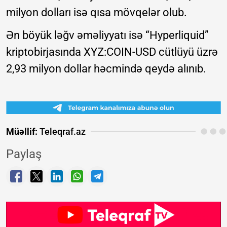
milyon dolları isə qısa mövqelər olub.
Ən böyük ləğv əməliyyatı isə “Hyperliquid”
kriptobirjasında XYZ:COIN-USD cütlüyü üzrə
2,93 milyon dollar həcmində qeydə alınıb.
Müəllif:
Teleqraf.az
Paylaş