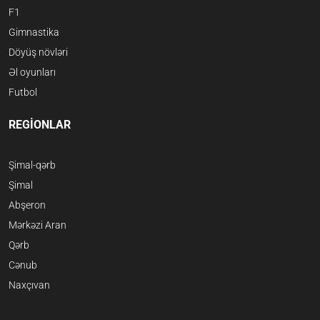
F1
Gimnastika
Döyüş növləri
Əl oyunları
Futbol
REGİONLAR
Şimal-qərb
Şimal
Abşeron
Mərkəzi Aran
Qərb
Cənub
Naxçıvan