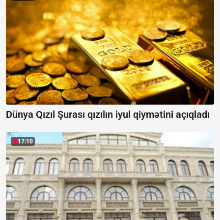
Dünya Qızıl Şurası qızılın iyul qiymətini açıqladı
17:10