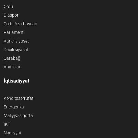
Ordu
Diaspor
Qərbi Azərbaycan
Parlament
Xarici siyasət
Daxili siyasət
Qarabağ
Analitika
İqtisadiyyat
Kənd təsərrüfatı
Energetika
Maliyyə-sığorta
İKT
Nəqliyyat