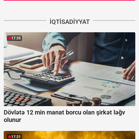
İQTISADIYYAT
17:35
Dövlətə 12 min manat borcu olan şirkət ləğv
olunur
17:31