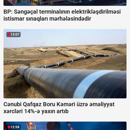
BP: Səngəçal terminalının elektrikləşdirilməsi
istismar sınaqları mərhələsindədir
13:07
Cənubi Qafqaz Boru Kəməri üzrə əməliyyat
xərcləri 14%-ə yaxın artıb
12:58