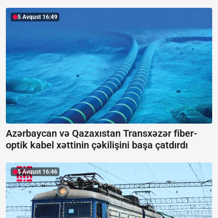
5 Avqust 16:49
Azərbaycan və Qazaxıstan Transxəzər fiber-
optik kabel xəttinin çəkilişini başa çatdırdı
5 Avqust 16:46