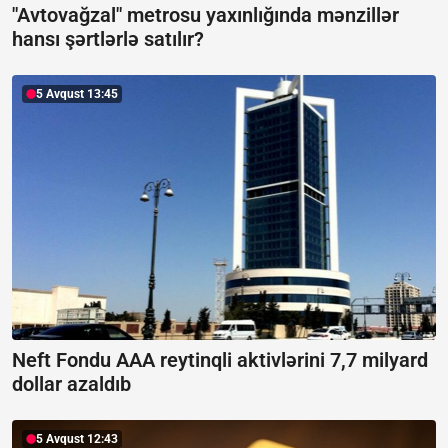
"Avtovağzal" metrosu yaxınlığında mənzillər
hansı şərtlərlə satılır?
5 Avqust 13:45
Neft Fondu AAA reytinqli aktivlərini 7,7 milyard
dollar azaldıb
5 Avqust 12:43