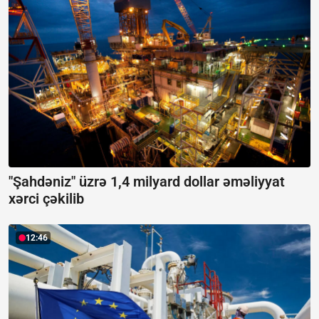
"Şahdəniz" üzrə 1,4 milyard dollar əməliyyat
xərci çəkilib
12:46