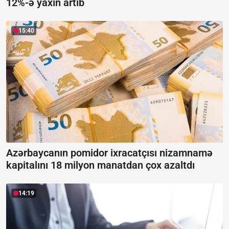
12%-ə yaxın artıb
15:40
Azərbaycanın pomidor ixracatçısı nizamnamə
kapitalını 18 milyon manatdan çox azaltdı
14:19