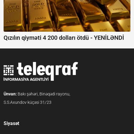
Qızılın qiyməti 4 200 dolları ötdü -
YENİLƏNDİ
Ünvan:
Bakı şəhəri, Binəqədi rayonu,
S.S.Axundov küçəsi 31/23
Siyasət