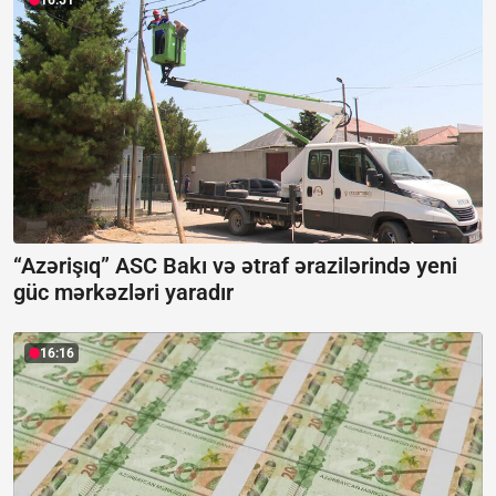
16:51
“Azərişıq” ASC Bakı və ətraf ərazilərində yeni
güc mərkəzləri yaradır
16:16