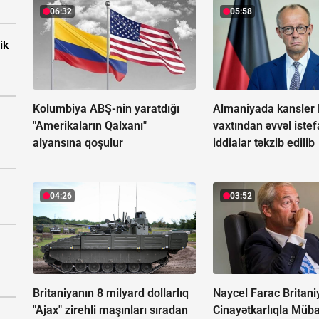
06:32
05:58
ik
Kolumbiya ABŞ-nin yaratdığı
Almaniyada kansler 
"Amerikaların Qalxanı"
vaxtından əvvəl istefa
alyansına qoşulur
iddialar təkzib edilib
04:26
03:52
Britaniyanın 8 milyard dollarlıq
Naycel Farac Britani
"Ajax" zirehli maşınları sıradan
Cinayətkarlıqla Müba