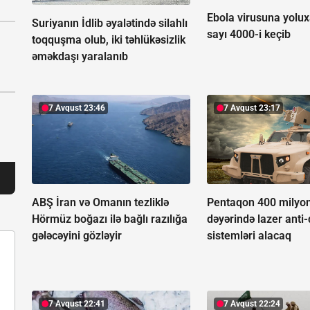
Ebola virusuna yolux
Suriyanın İdlib əyalətində silahlı
sayı 4000-i keçib
toqquşma olub, iki təhlükəsizlik
əməkdaşı yaralanıb
7 Avqust 23:46
7 Avqust 23:17
ABŞ İran və Omanın tezliklə
Pentaqon 400 milyon
Hörmüz boğazı ilə bağlı razılığa
dəyərində lazer anti
gələcəyini gözləyir
sistemləri alacaq
7 Avqust 22:41
7 Avqust 22:24