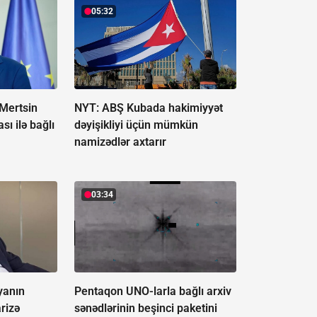
05:32
Mertsin
NYT: ABŞ Kubada hakimiyyət
sı ilə bağlı
dəyişikliyi üçün mümkün
namizədlər axtarır
03:34
yanın
Pentaqon UNO-larla bağlı arxiv
rizə
sənədlərinin beşinci paketini