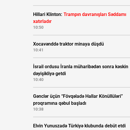
Hillari Klinton:
Trampın davranışları Səddamı
xatırladır
10:50
Xocavənddə traktor minaya düşdü
10:41
İsrail ordusu İranla müharibədən sonra kəskin
dəyişikliyə getdi
10:40
Gənclər üçün “Fövqəladə Hallar Könüllüləri”
proqramına qəbul başladı
10:38
Elvin Yunuszadə Türkiyə klubunda debüt etdi