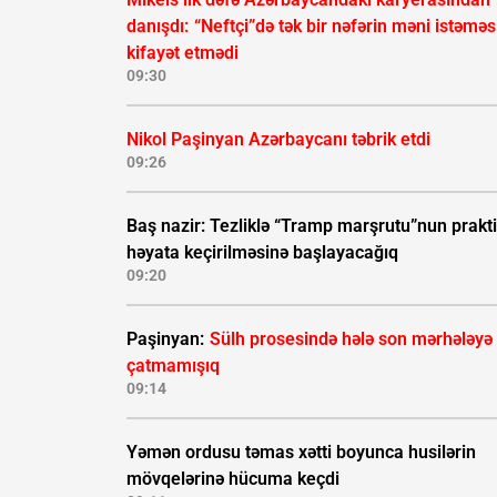
danışdı:
“Neftçi”də tək bir nəfərin məni istəməs
kifayət etmədi
09:30
Nikol Paşinyan Azərbaycanı təbrik etdi
09:26
Baş nazir: Tezliklə “Tramp marşrutu”nun prakti
həyata keçirilməsinə başlayacağıq
09:20
Paşinyan:
Sülh prosesində hələ son mərhələyə
çatmamışıq
09:14
Yəmən ordusu təmas xətti boyunca husilərin
mövqelərinə hücuma keçdi