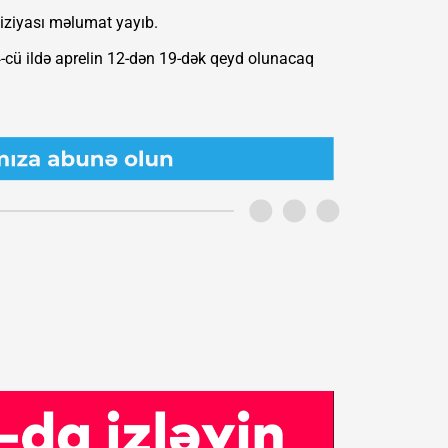
eviziyası məlumat yayıb.
4-cü ildə aprelin 12-dən 19-dək qeyd olunacaq