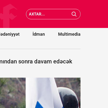
Krasnod
və
Xocavənddə
Samara
traktor
neft ema
minaya
zavodlar
düşdü
vurdu
ədəniyyət
İdman
Multimedia
ramından sonra davam edəcək