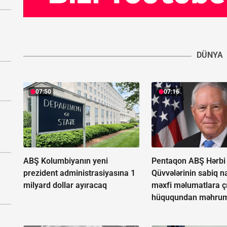
DÜNYA
07:50
07:16
ABŞ Kolumbiyanın yeni
Pentaqon ABŞ Hərbi
prezident administrasiyasına 1
Qüvvələrinin sabiq na
milyard dollar ayıracaq
məxfi məlumatlara ç
hüququndan məhrum