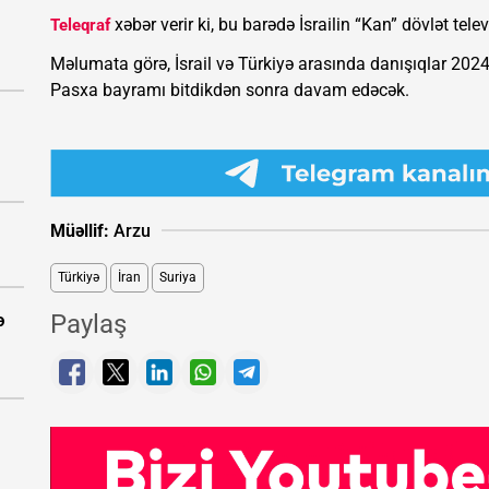
xəbər verir ki, bu barədə İsrailin “Kan” dövlət tel
Teleqraf
Məlumata görə, İsrail və Türkiyə arasında danışıqlar 202
Pasxa bayramı bitdikdən sonra davam edəcək.
Müəllif:
Arzu
Türkiyə
İran
Suriya
Paylaş
ə