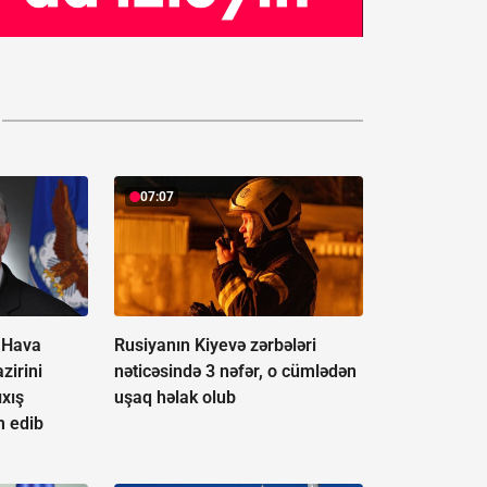
07:07
 Hava
Rusiyanın Kiyevə zərbələri
zirini
nəticəsində 3 nəfər, o cümlədən
ıxış
uşaq həlak olub
 edib