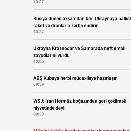
10:37
Rusiya dünən axşamdan bəri Ukraynaya ballist
raket və dronlarla zərbə endirir
10:22
Ukrayna Krasnodar və Samarada neft emalı
zavodlarını vurdu
10:05
ABŞ Kubaya hərbi müdaxiləyə hazırlaşır
09:59
WSJ: İran Hörmüz boğazından geri çəkilmək
niyyətində deyil
09:38
Mikels ilk dəfə Azərbaycandakı karyerasından