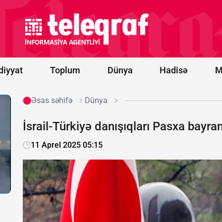
saatlıq
müzakirədən
sonra PKK
ilə bağlı
qanun
təsdiqləndi
diyyat
Toplum
Dünya
Hadisə
M
Əsas səhifə
Dünya
İsrail-Türkiyə danışıqları Pasxa bay
11 Aprel 2025 05:15