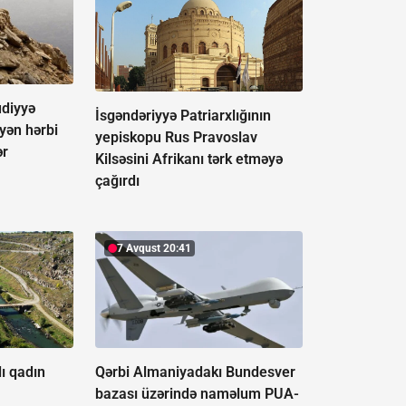
udiyyə
İsgəndəriyyə Patriarxlığının
əyən hərbi
yepiskopu Rus Pravoslav
ər
Kilsəsini Afrikanı tərk etməyə
çağırdı
7 Avqust 20:41
ı qadın
Qərbi Almaniyadakı Bundesver
bazası üzərində naməlum PUA-