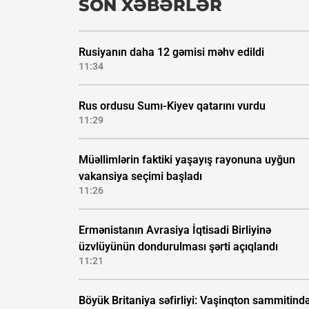
SON XƏBƏRLƏR
Rusiyanın daha 12 gəmisi məhv edildi
11:34
Rus ordusu Sumı-Kiyev qatarını vurdu
11:29
Müəllimlərin faktiki yaşayış rayonuna uyğun
vakansiya seçimi başladı
11:26
Ermənistanın Avrasiya İqtisadi Birliyinə
üzvlüyünün dondurulması şərti açıqlandı
11:21
Böyük Britaniya səfirliyi: Vaşinqton sammitind