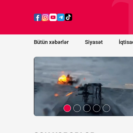
Rusiyanın
daha 12
gəmisi
məhv
edildi
Bütün xəbərlər
Siyasət
İqtisa