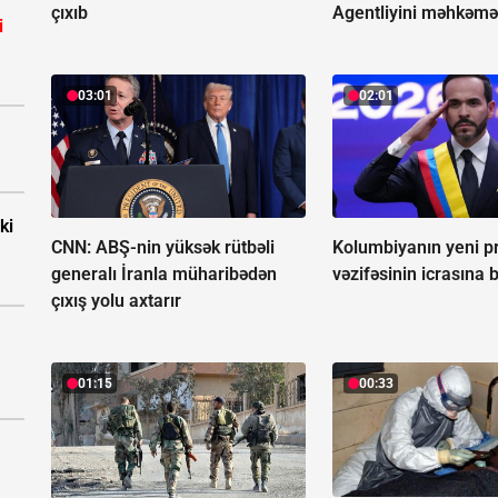
çıxıb
Agentliyini məhkəmə
i
03:01
02:01
ki
CNN: ABŞ-nin yüksək rütbəli
Kolumbiyanın yeni pr
generalı İranla müharibədən
vəzifəsinin icrasına 
çıxış yolu axtarır
01:15
00:33