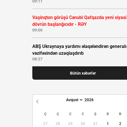
09:11
Vaşinqton görüşü Cənubi Qafqazda yeni siyasi
dövrün başlanğıcıdır -
RƏY
09:06
ABŞ Ukraynaya yardımı əlaqələndirən generalı
vəzifəsindən uzaqlaşdırıb
08:27
Bütün xəbərlər
Ç
Ç
C
C
Ş
B
B
27
28
29
30
31
1
2