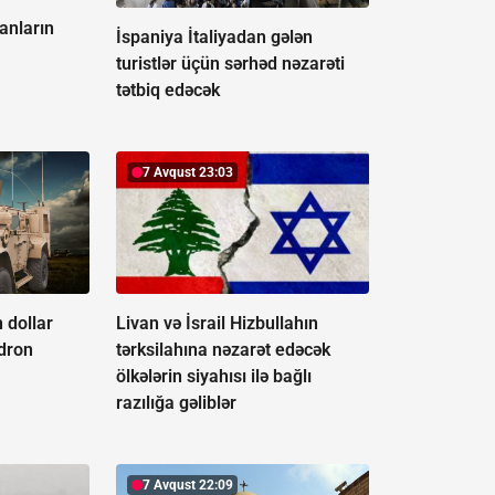
anların
İspaniya İtaliyadan gələn
turistlər üçün sərhəd nəzarəti
tətbiq edəcək
7 Avqust 23:03
 dollar
Livan və İsrail Hizbullahın
-dron
tərksilahına nəzarət edəcək
ölkələrin siyahısı ilə bağlı
razılığa gəliblər
7 Avqust 22:09