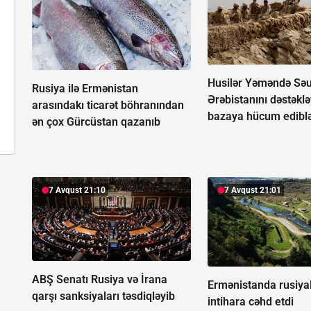
Husilər Yəməndə Sə
Rusiya ilə Ermənistan
Ərəbistanını dəstəkl
arasındakı ticarət böhranından
bazaya hücum edibl
ən çox Gürcüstan qazanıb
7 Avqust 21:10
7 Avqust 21:01
ABŞ Senatı Rusiya və İrana
Ermənistanda rusiyal
qarşı sanksiyaları təsdiqləyib
intihara cəhd etdi