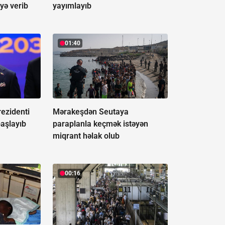
yə verib
yayımlayıb
01:40
ezidenti
Mərakeşdən Seutaya
başlayıb
paraplanla keçmək istəyən
miqrant həlak olub
00:16