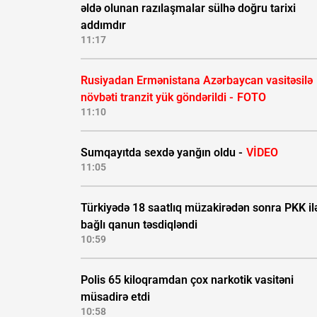
əldə olunan razılaşmalar sülhə doğru tarixi
addımdır
11:17
Rusiyadan Ermənistana Azərbaycan vasitəsilə
növbəti tranzit yük göndərildi -
FOTO
11:10
Sumqayıtda sexdə yanğın oldu -
VİDEO
11:05
Türkiyədə 18 saatlıq müzakirədən sonra PKK il
bağlı qanun təsdiqləndi
10:59
Polis 65 kiloqramdan çox narkotik vasitəni
müsadirə etdi
10:58