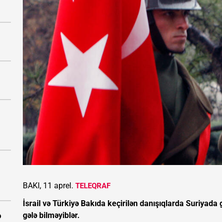
BAKI, 11 aprel.
TELEQRAF
İsrail və Türkiyə Bakıda keçirilən danışıqlarda Suriyada g
gələ bilməyiblər.
ə