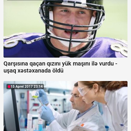
Qarşısına qaçan qızını yük maşını ilə vurdu -
uşaq xəstəxanada öldü
15 Aprel 2017 23:14