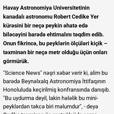
Havay Astronomiya Universitetinin
kanadalı astronomu Robert Cedike Yer
kürəsini bir neçə peykin əhatə edə
biləcəyini barədə ehtimalını təqdim edib.
Onun fikrincə, bu peyklərin ölçüləri kiçik –
təxminən bir neçə metr olduğu üçün onları
görmürük.
"Science News" nəşri xəbər verir ki, alim bu
barədə Beynəlxalq Astronomiya İttifaqının
Honoluluda keçirilmiş konfransında danışıb.
"Bu uydurma deyil, lakin hələlik bu mini-
peyklərdən təkcə biri məlumdur", - deyə