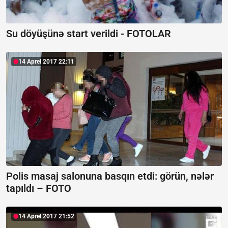
Su döyüşünə start verildi - FOTOLAR
14 Aprel 2017 22:11
Polis masaj salonuna basqın etdi: görün, nələr
tapıldı – FOTO
14 Aprel 2017 21:52