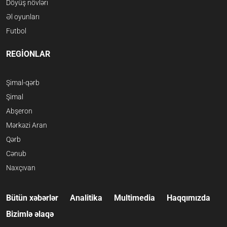
Döyüş növləri
Əl oyunları
Futbol
REGİONLAR
Şimal-qərb
Şimal
Abşeron
Mərkəzi Aran
Qərb
Cənub
Naxçıvan
Bütün xəbərlər
Analitika
Multimedia
Haqqımızda
Bizimlə əlaqə