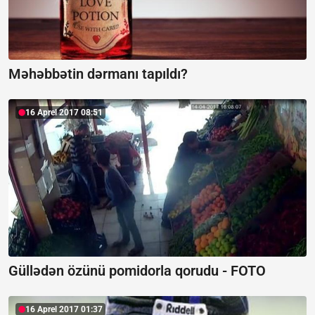
Məhəbbətin dərmanı tapıldı?
16 Aprel 2017 08:51
Güllədən özünü pomidorla qorudu - FOTO
16 Aprel 2017 01:37