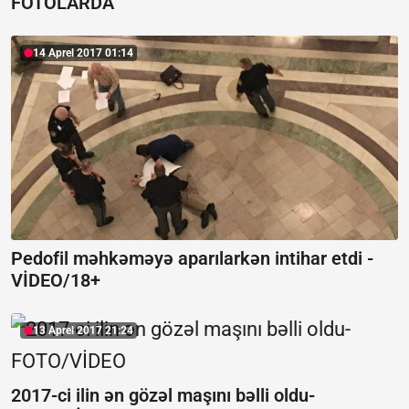
FOTOLARDA
14 Aprel 2017 01:14
Pedofil məhkəməyə aparılarkən intihar etdi -
VİDEO/18+
13 Aprel 2017 21:24
2017-ci ilin ən gözəl maşını bəlli oldu-