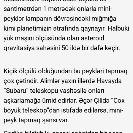
santimetrdən 1 metrədək onlarla mini-
peyklər lampanın dövrəsindəki mığmığa
kimi planetimizin ətrafında qaynayır. Halbuki
yük maşını ölçüsündə olan asteroid
qravitasiya sahəsini 50 ildə bir dəfə keçir.
Kiçik ölçülü olduğundan bu peykləri tapmaq
çox çətindir. Alimlər yaxın illərdə Havayda
“Subaru” teleskopu vasitəsilə onları
aşkarlamağa ümid edirlər. Əgər Çilidə “Çox
böyük teleskop”dan istifadə edilərsə, mini-
peyk tapmaq şansı var.