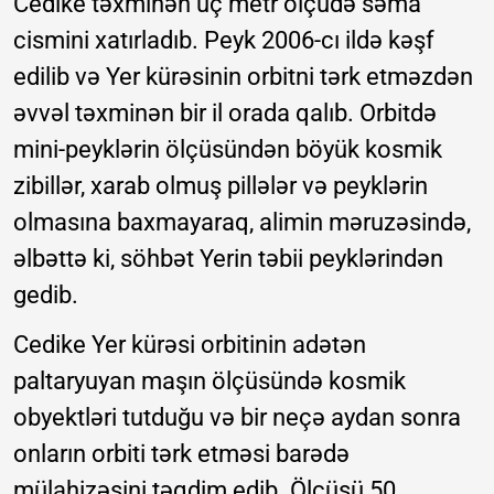
Cedike təxminən üç metr ölçüdə səma
cismini xatırladıb. Peyk 2006-cı ildə kəşf
edilib və Yer kürəsinin orbitni tərk etməzdən
əvvəl təxminən bir il orada qalıb. Orbitdə
mini-peyklərin ölçüsündən böyük kosmik
zibillər, xarab olmuş pillələr və peyklərin
olmasına baxmayaraq, alimin məruzəsində,
əlbəttə ki, söhbət Yerin təbii peyklərindən
gedib.
Cedike Yer kürəsi orbitinin adətən
paltaryuyan maşın ölçüsündə kosmik
obyektləri tutduğu və bir neçə aydan sonra
onların orbiti tərk etməsi barədə
mülahizəsini təqdim edib. Ölçüsü 50