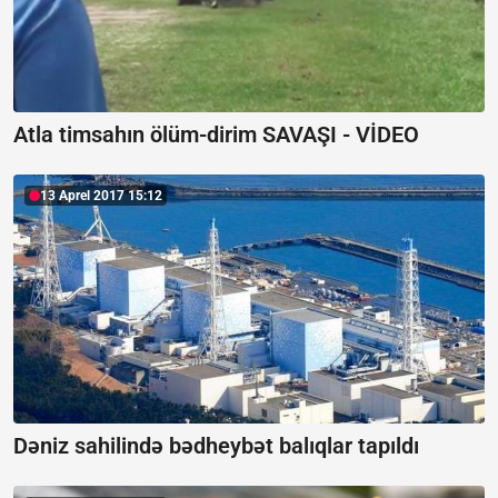
Atla timsahın ölüm-dirim SAVAŞI - VİDEO
13 Aprel 2017 15:12
Dəniz sahilində bədheybət balıqlar tapıldı