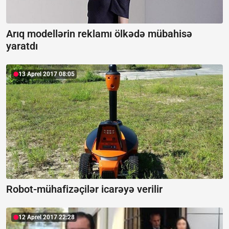
Arıq modellərin reklamı ölkədə mübahisə
yaratdı
13 Aprel 2017 08:05
Robot-mühafizəçilər icarəyə verilir
12 Aprel 2017 22:28