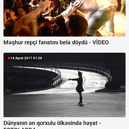
Məşhur repçi fanatını belə döydü - VİDEO
14 Aprel 2017 01:28
Dünyanın ən qorxulu ölkəsində həyat -