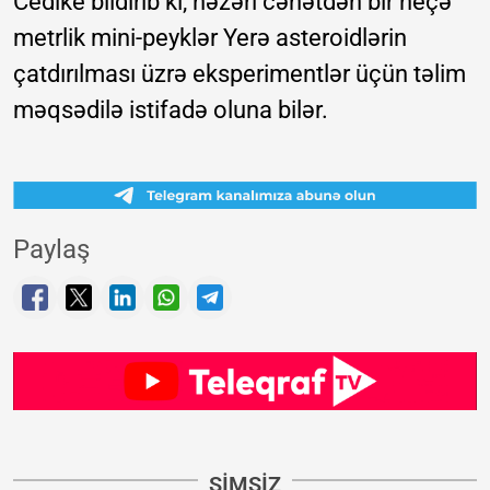
​Cedike bildirib ki, nəzəri cəhətdən bir neçə
metrlik mini-peyklər Yerə asteroidlərin
çatdırılması üzrə eksperimentlər üçün təlim
məqsədilə istifadə oluna bilər.
Paylaş
SIMSIZ