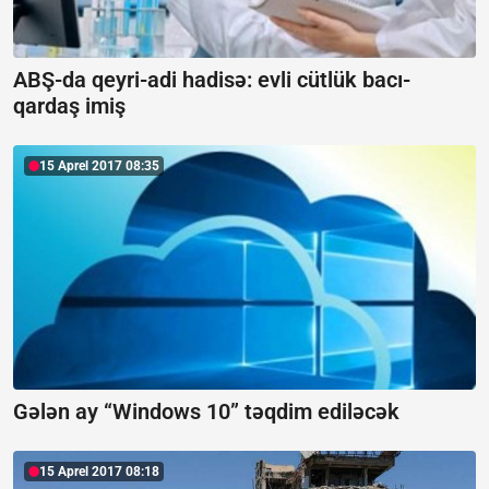
ABŞ-da qeyri-adi hadisə: evli cütlük bacı-
qardaş imiş
15 Aprel 2017 08:35
Gələn ay “Windows 10” təqdim ediləcək
15 Aprel 2017 08:18