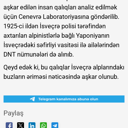
aşkar edilən insan qalıqları analiz edilmək
üçün Cenevrə Laboratoriyasına göndərilib.
1925-ci ildən İsveçrə polisi tərəfindən
axtarılan alpinistlərlə bağlı Yaponiyanın
İsveçrədəki səfirliyi vasitəsi ilə ailələrindən
DNT nümunələri də alınıb.
Qeyd edək ki, bu qalıqlar İsveçrə alplarındakı
buzların əriməsi nəticəsində aşkar olunub.
Paylaş