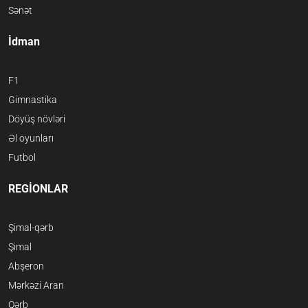
Sənət
İdman
F1
Gimnastika
Döyüş növləri
Əl oyunları
Futbol
REGİONLAR
Şimal-qərb
Şimal
Abşeron
Mərkəzi Aran
Qərb