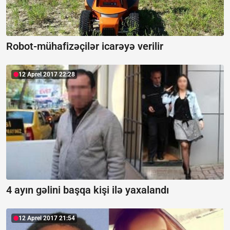
Robot-mühafizəçilər icarəyə verilir
12 Aprel 2017 22:28
4 ayın gəlini başqa kişi ilə yaxalandı
12 Aprel 2017 21:54