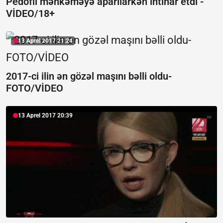
Pedofil məhkəməyə aparılarkən intihar etdi -
VİDEO/18+
13 Aprel 2017 21:24
2017-ci ilin ən gözəl maşını bəlli oldu-
FOTO/VİDEO
13 Aprel 2017 20:39