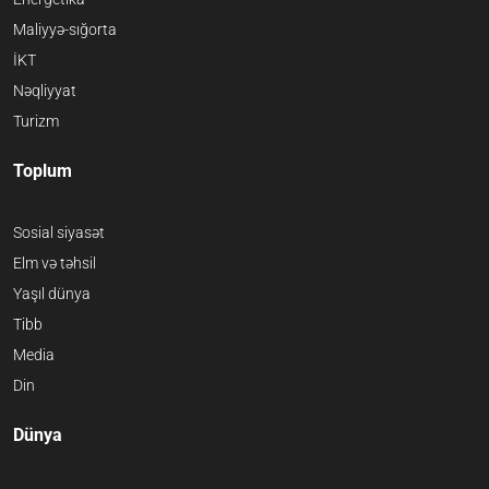
Maliyyə-sığorta
İKT
Nəqliyyat
Turizm
Toplum
Sosial siyasət
Elm və təhsil
Yaşıl dünya
Tibb
Media
Din
Dünya