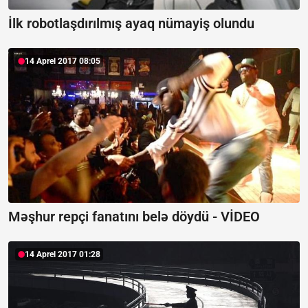
İlk robotlaşdırılmış ayaq nümayiş olundu
14 Aprel 2017 08:05
Məşhur repçi fanatını belə döydü - VİDEO
14 Aprel 2017 01:28