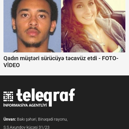
Qadın müştəri sürücüyə təcavüz etdi - FOTO-
VİDEO
Ünvan:
Bakı şəhəri, Binəqədi rayonu,
S.S.Axundov küçəsi 31/23