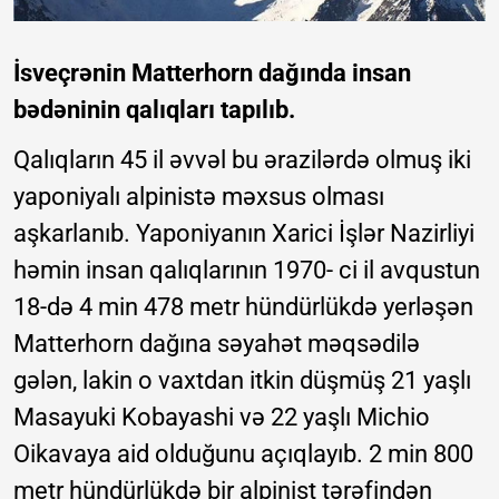
İsveçrənin Matterhorn dağında insan
bədəninin qalıqları tapılıb.
Qalıqların 45 il əvvəl bu ərazilərdə olmuş iki
yaponiyalı alpinistə məxsus olması
aşkarlanıb. Yaponiyanın Xarici İşlər Nazirliyi
həmin insan qalıqlarının 1970- ci il avqustun
18-də 4 min 478 metr hündürlükdə yerləşən
Matterhorn dağına səyahət məqsədilə
gələn, lakin o vaxtdan itkin düşmüş 21 yaşlı
Masayuki Kobayashi və 22 yaşlı Michio
Oikavaya aid olduğunu açıqlayıb. 2 min 800
metr hündürlükdə bir alpinist tərəfindən