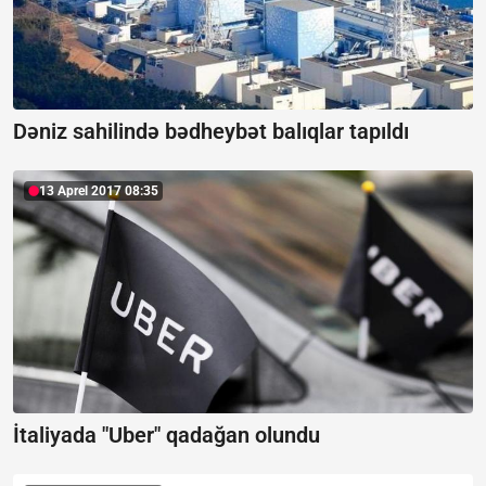
Dəniz sahilində bədheybət balıqlar tapıldı
13 Aprel 2017 08:35
İtaliyada "Uber" qadağan olundu