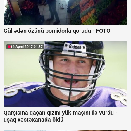
Güllədən özünü pomidorla qorudu - FOTO
16 Aprel 2017 01:37
Qarşısına qaçan qızını yük maşını ilə vurdu -
uşaq xəstəxanada öldü