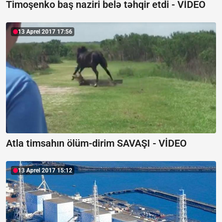
Timoşenko baş naziri belə təhqir etdi - VİDEO
13 Aprel 2017 17:56
Atla timsahın ölüm-dirim SAVAŞI - VİDEO
13 Aprel 2017 15:12