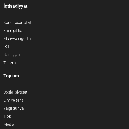
İqtisadiyyat
Kənd təsərrüfatı
Energetika
Maliyyə-sığorta
İKT
Nəqliyyat
Turizm
Toplum
Sosial siyasət
Elm və təhsil
Yaşıl dünya
Tibb
Media