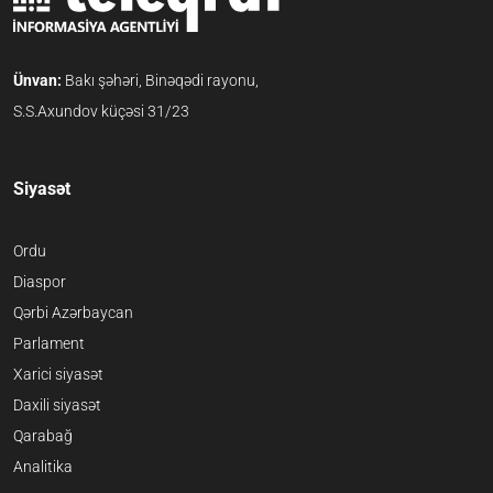
Ünvan:
Bakı şəhəri, Binəqədi rayonu,
S.S.Axundov küçəsi 31/23
Siyasət
Ordu
Diaspor
Qərbi Azərbaycan
Parlament
Xarici siyasət
Daxili siyasət
Qarabağ
Analitika