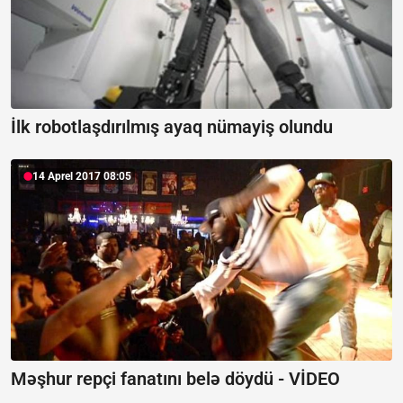
İlk robotlaşdırılmış ayaq nümayiş olundu
14 Aprel 2017 08:05
Məşhur repçi fanatını belə döydü - VİDEO