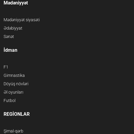
Mədəniyyət
Mədəniyyət siyasəti
Ədəbiyyat
Sənət
İdman
F1
Gimnastika
Döyüş növləri
Əl oyunları
Futbol
REGİONLAR
Şimal-qərb