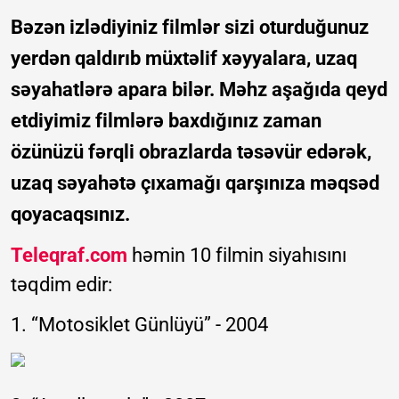
Bəzən izlədiyiniz filmlər sizi oturduğunuz
yerdən qaldırıb müxtəlif xəyyalara, uzaq
səyahatlərə apara bilər. Məhz aşağıda qeyd
etdiyimiz filmlərə baxdığınız zaman
özünüzü fərqli obrazlarda təsəvür edərək,
uzaq səyahətə çıxamağı qarşınıza məqsəd
qoyacaqsınız.
Teleqraf.com
həmin 10 filmin siyahısını
təqdim edir:
1. “Motosiklet Günlüyü” - 2004