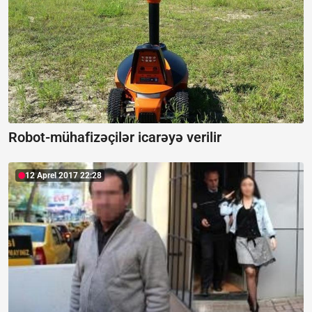
Robot-mühafizəçilər icarəyə verilir
12 Aprel 2017 22:28