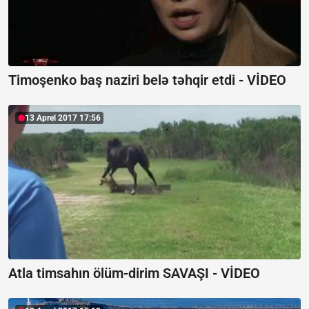
Timoşenko baş naziri belə təhqir etdi - VİDEO
13 Aprel 2017 17:56
Atla timsahın ölüm-dirim SAVAŞI - VİDEO