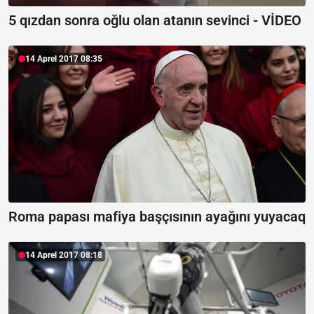
5 qızdan sonra oğlu olan atanın sevinci - VİDEO
14 Aprel 2017 08:35
Roma papası mafiya başçısının ayağını yuyacaq
14 Aprel 2017 08:18