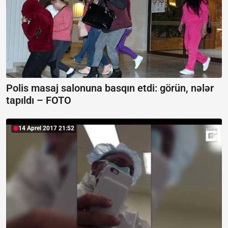
Polis masaj salonuna basqın etdi: görün, nələr
tapıldı – FOTO
14 Aprel 2017 21:52