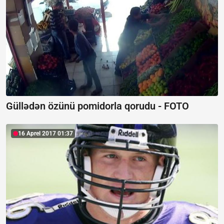
Güllədən özünü pomidorla qorudu - FOTO
16 Aprel 2017 01:37