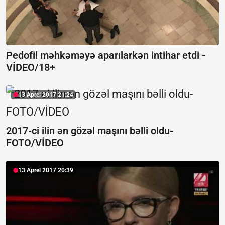
Pedofil məhkəməyə aparılarkən intihar etdi -
VİDEO/18+
13 Aprel 2017 21:24
2017-ci ilin ən gözəl maşını bəlli oldu-
FOTO/VİDEO
13 Aprel 2017 20:39